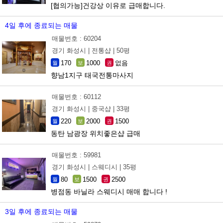
[협의가능]건강상 이유로 급매합니다.
4일 후에 종료되는 매물
매물번호 : 60204
경기 화성시 |
전통샵 |
50평
170
1000
없음
월
보
권
향남1지구 태국전통마사지
매물번호 : 60112
경기 화성시 |
중국샵 |
33평
220
2000
1500
월
보
권
동탄 남광장 위치좋은샵 급매
매물번호 : 59981
경기 화성시 |
스웨디시 |
35평
80
1500
2500
월
보
권
병점동 바닐라 스웨디시 매매 합니다 !
3일 후에 종료되는 매물