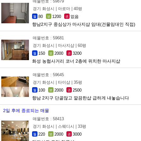
매물번호 : 59879
경기 화성시 |
아로마 |
40평
80
1200
없음
월
보
권
향남2지구 중심상가 마사지샵 임대(건물임대인 직접)
매물번호 : 59681
경기 화성시 |
마사지샵 |
60평
150
2000
3200
월
보
권
화성 농협사거리 코너 2층에 위치한 마사지샵
매물번호 : 59645
경기 화성시 |
타이샵 |
35평
100
2000
2500
월
보
권
향남 2지구 단골많고 깔끔한샵 급하게 내놓습니다
2일 후에 종료되는 매물
매물번호 : 58413
경기 화성시 |
스웨디시 |
33평
220
2000
3000
월
보
권