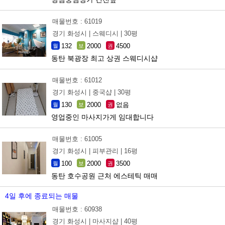
매물번호 : 61019
경기 화성시 |
스웨디시 |
30평
132
2000
4500
월
보
권
동탄 북광장 최고 상권 스웨디시샵
매물번호 : 61012
경기 화성시 |
중국샵 |
30평
130
2000
없음
월
보
권
영업중인 마사지가게 임대합니다
매물번호 : 61005
경기 화성시 |
피부관리 |
16평
100
2000
3500
월
보
권
동탄 호수공원 근처 에스테틱 매매
4일 후에 종료되는 매물
매물번호 : 60938
경기 화성시 |
마사지샵 |
40평