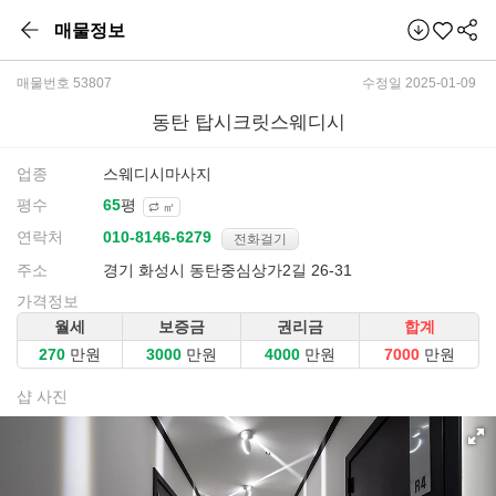
매물정보
매물번호 53807
수정일 2025-01-09
동탄 탑시크릿스웨디시
업종
스웨디시마사지
평수
평
㎡
연락처
전화걸기
주소
경기 화성시 동탄중심상가2길 26-31
가격정보
월세
보증금
권리금
합계
만원
만원
만원
만원
샵 사진