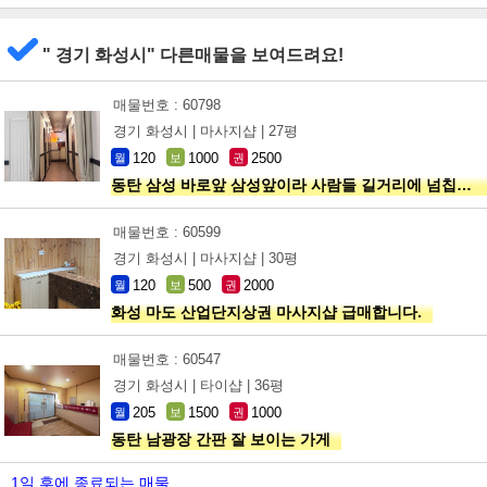
" 경기 화성시" 다른매물을 보여드려요!
매물번호 : 60798
경기 화성시 |
마사지샵 |
27평
120
1000
2500
월
보
권
동탄 삼성 바로앞 삼성앞이라 사람들 길거리에 넘칩니다
매물번호 : 60599
경기 화성시 |
마사지샵 |
30평
120
500
2000
월
보
권
화성 마도 산업단지상권 마사지샵 급매합니다.
매물번호 : 60547
경기 화성시 |
타이샵 |
36평
205
1500
1000
월
보
권
동탄 남광장 간판 잘 보이는 가게
1일 후에 종료되는 매물