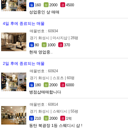
160
2000
4500
월
보
권
성업중인 샾 매매
4일 후에 종료되는 매물
매물번호 : 60934
경기 화성시 |
마사지샵 |
28평
80
1000
370
월
보
권
현재 영업중..
2일 후에 종료되는 매물
매물번호 : 60924
경기 화성시 |
스포츠 |
60평
180
2000
6000
월
보
권
병점샵매매합니다
매물번호 : 60814
경기 화성시 |
스웨디시 |
55평
210
2000
1억
월
보
권
동탄 북광장 1등 스웨디시 샵 !