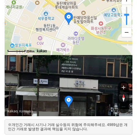
250m
동탄중심상가2길
동탄중심상가2길
, KnWorks
※개인간 거래시 사기나 거래 실수등의 위험에 주의해주세요. 4989샵은 개
북서
인간 거래로 발생한 결과에 책임을 지지 않습니다.
남동