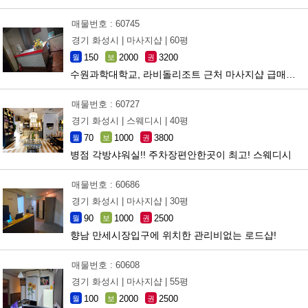
매물번호 : 60745
경기 화성시 |
마사지샵 |
60평
150
2000
3200
월
보
권
수원과학대학교, 라비돌리조트 근처 마사지샵 급매합니다.
매물번호 : 60727
경기 화성시 |
스웨디시 |
40평
70
1000
3800
월
보
권
병점 각방샤워실!! 주차장편안한곳이 최고! 스웨디시
매물번호 : 60686
경기 화성시 |
마사지샵 |
30평
90
1000
2500
월
보
권
향남 만세시장입구에 위치한 관리비없는 로드샵!
매물번호 : 60608
경기 화성시 |
마사지샵 |
55평
100
2000
2500
월
보
권