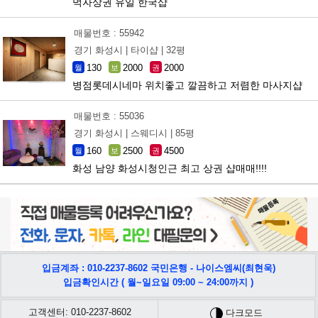
먹자상권 유일 한국샵
매물번호 : 55942
경기 화성시 |
타이샵 |
32평
130
2000
2000
월
보
권
병점롯데시네마 위치좋고 깔끔하고 저렴한 마사지샵
매물번호 : 55036
경기 화성시 |
스웨디시 |
85평
160
2500
4500
월
보
권
화성 남양 화성시청인근 최고 상권 샵매매!!!!
입금계좌 : 010-2237-8602 국민은행 - 나이스엠씨(최현욱)
입금확인시간 ( 월~일요일 09:00 ~ 24:00까지 )
고객센터: 010-2237-8602
다크모드