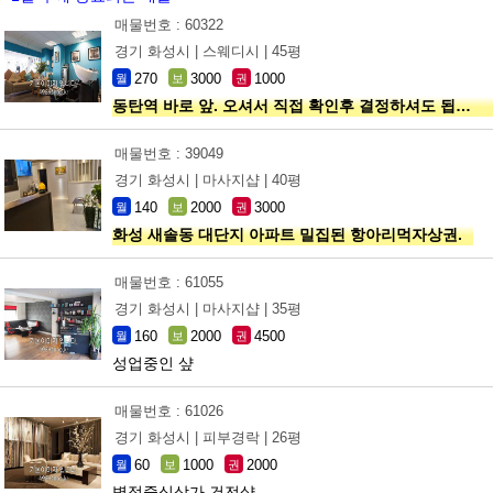
매물번호 : 60322
경기 화성시 |
스웨디시 |
45평
270
3000
1000
월
보
권
동탄역 바로 앞. 오셔서 직접 확인후 결정하셔도 됩니다!
매물번호 : 39049
경기 화성시 |
마사지샵 |
40평
140
2000
3000
월
보
권
화성 새솔동 대단지 아파트 밀집된 항아리먹자상권.
매물번호 : 61055
경기 화성시 |
마사지샵 |
35평
160
2000
4500
월
보
권
성업중인 샾
매물번호 : 61026
경기 화성시 |
피부경락 |
26평
60
1000
2000
월
보
권
병점중심상가 건전샾