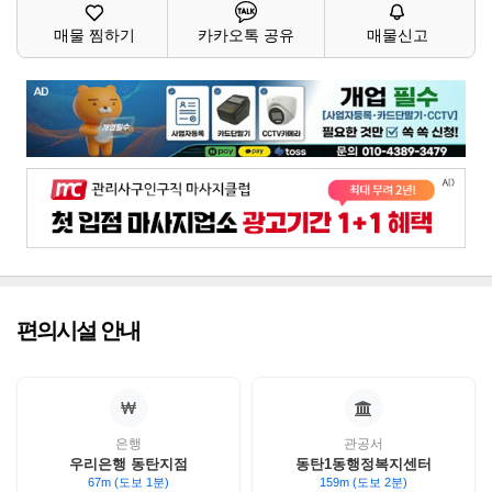
매물 찜하기
카카오톡 공유
매물신고
편의시설 안내
은행
관공서
우리은행 동탄지점
동탄1동행정복지센터
67m (도보 1분)
159m (도보 2분)