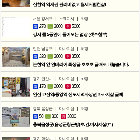
신천역 역세권 관리비없고 월세저렴한샵!
|
|
서울 강서구
스웨디시
40평
270
3000
5000
월
보
권
강서 콜 5등안에 들어오는 업장 (갯수첨부)
|
|
인천 남동구
마사지샵
62평
320
3000
3500
월
보
권
논현역 앞 인테리어 최상급 초초초 급매로 내놓습니다.
|
|
경기 안산시
마사지샵
50평
170
2000
3500
월
보
권
안산 고잔역/중앙역 신도시먹자상권 마사지샵 급매
|
|
충북 음성군
마사지샵
43평
50
300
3000
월
보
권
충북음성군(음성군청근방)초.건.마사지샵(ㅁ)
|
|
경기 화성시
마사지샵
60평