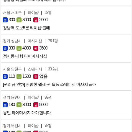
|
|
서울 서초구
타이샵
32평
300
3000
2000
월
보
권
강남역 도보5분 타이샵 급매
|
|
경기 성남시
마사지샵
76.1평
330
4000
3500
월
보
권
정자동 대형 타이마사지샵
|
|
서울 양천구
스웨디시
33.2평
110
1500
없음
월
보
권
[권리금 인하] 저렴한 월세~신월동 스웨디시 마사지 급매
|
|
경기 용인시
타이샵
99평
180
3000
5000
월
보
권
용인 타이마사지 매매합니다
|
|
경기 부천시
타이샵
75평