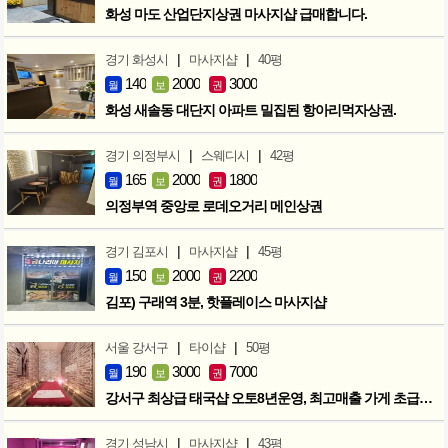
화성 마도 산업단지상권 마사지샵 급매합니다.
|
|
경기 화성시
마사지샵
40평
140
2000
3000
월
보
권
화성 새솔동 대단지 아파트 밀집된 항아리먹자상권.
|
|
경기 의정부시
스웨디시
42평
165
2000
1800
월
보
권
의정부역 중앙로 로데오거리 메인상권
|
|
경기 김포시
마사지샵
45평
150
2000
2200
월
보
권
김포) 구래역 3분, 핫플레이스 마사지샵
|
|
서울 강서구
타이샵
50평
190
3000
7000
월
보
권
강서구 최상급 태국샵 오토8년운영, 최고매출 가게 초급매!!!
|
|
경기 성남시
마사지샵
43평