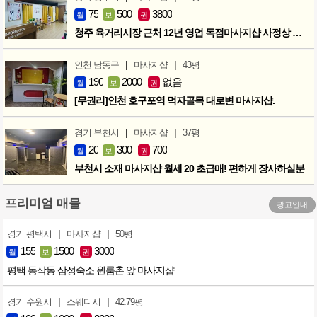
75
500
3800
월
보
권
청주 육거리시장 근처 12년 영업 독점마사지샵 사정상 급매합니다.
|
|
인천 남동구
마사지샵
43평
190
2000
없음
월
보
권
[무권리]인천 호구포역 먹자골목 대로변 마사지샵.
|
|
경기 부천시
마사지샵
37평
20
300
700
월
보
권
부천시 소재 마사지샵 월세 20 초급매! 편하게 장사하실분
프리미엄 매물
광고안내
|
|
경기 평택시
마사지샵
50평
155
1500
3000
월
보
권
평택 동삭동 삼성숙소 원룸촌 앞 마사지샵
|
|
경기 수원시
스웨디시
42.79평