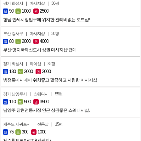
|
|
경기 화성시
마사지샵
30평
90
1000
2500
월
보
권
향남 만세시장입구에 위치한 관리비없는 로드샵!
|
|
부산 강서구
마사지샵
30평
80
2000
4000
월
보
권
부산 명지국제신도시 상권 마사지샵 급매.
|
|
경기 화성시
타이샵
32평
130
2000
2000
월
보
권
병점롯데시네마 위치좋고 깔끔하고 저렴한 마사지샵
|
|
경기 남양주시
스웨디시
55평
110
500
3500
월
보
권
남양주 장현전통시장 인근 상권좋은 스웨디시샵.
|
|
제주도 서귀포시
전통샵
15평
75
300
1000
월
보
권
제주천제연아로마(관광지)