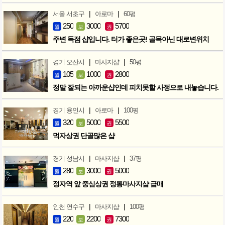
|
|
서울 서초구
아로마
60평
250
3000
5700
월
보
권
주변 독점 샵입니다. 터가 좋은곳! 골목아닌 대로변위치
|
|
경기 오산시
마사지샵
50평
105
1000
2800
월
보
권
정말 잘되는 아까운샵인데 피치못할 사정으로 내놓습니다.
|
|
경기 용인시
아로마
100평
320
5000
5500
월
보
권
먹자상권 단골많은 샵
|
|
경기 성남시
마사지샵
37평
280
3000
5000
월
보
권
정자역 앞 중심상권 정통마사지샵 급매
|
|
인천 연수구
마사지샵
100평
220
2200
7300
월
보
권