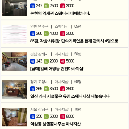
247
2500
3000
월
보
권
논현역 역세권 스웨디시 매매합니다.
|
|
인천 연수구
스웨디시
85평
360
4000
2000
월
보
권
85평, 각방 샤워장, 단속기록없음,현재 관리사 4명으로 성업중
|
|
경남 김해시
마사지샵
50평
143
2000
5000
월
보
권
[급매]김해 어방동 건전마사지샵
|
|
경기 고양시
마사지샵
68평
265
3500
3500
월
보
권
일산 라페 시설좋은 유명 스웨디시샵 내놓습니다
|
|
서울 강남구
마사지샵
70평
350
5000
8000
월
보
권
역삼동 상권끝내주는 마사지샵.