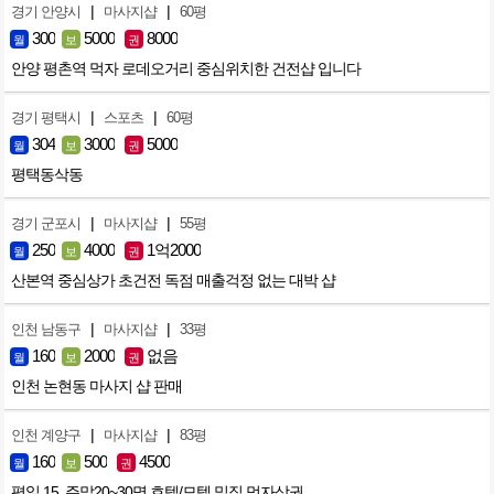
|
|
경기 안양시
마사지샵
60평
300
5000
8000
월
보
권
안양 평촌역 먹자 로데오거리 중심위치한 건전샵 입니다
|
|
경기 평택시
스포츠
60평
304
3000
5000
월
보
권
평택동삭동
|
|
경기 군포시
마사지샵
55평
250
4000
1억2000
월
보
권
산본역 중심상가 초건전 독점 매출걱정 없는 대박 샵
|
|
인천 남동구
마사지샵
33평
160
2000
없음
월
보
권
인천 논현동 마사지 샵 판매
|
|
인천 계양구
마사지샵
83평
160
500
4500
월
보
권
평일 15, 주말20~30명 호텔/모텔 밀집 먹자상권