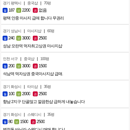
|
|
경기 평택시
중국샵
70평
187
2200
없음
월
보
권
평택 안중 마사지 급매 합니다 무권리
|
|
경기 성남시
마사지샵
60평
240
3000
2500
월
보
권
성남 모란역 먹자최고상권 마사지샵
|
|
인천 서구
중국샵
100평
200
3000
1500
월
보
권
석남역 먹자상권 중국마사지샵 급매.
|
|
경기 화성시
타이샵
35평
100
2000
2500
월
보
권
향남 2지구 단골많고 깔끔한샵 급하게 내놓습니다
|
|
경기 화성시
스웨디시
35평
80
1500
2500
월
보
권
병점동 바닐라 스웨디시 매매 합니다 !