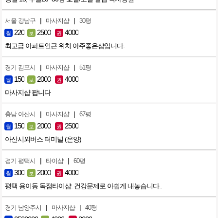
|
|
서울 강남구
마사지샵
30평
220
2500
4000
월
보
권
최고급 아파트인근 위치 아주좋은샵입니다.
|
|
경기 김포시
마사지샵
51평
150
2000
4000
월
보
권
마사지샵 팝니다
|
|
충남 아산시
마사지샵
67평
150
2000
2500
월
보
권
아산시외버스 터미널 (온양)
|
|
경기 평택시
타이샵
60평
300
2000
4000
월
보
권
평택 용이동 독점타이샵. 건강문제로 아쉽게 내놓습니다..
|
|
경기 남양주시
마사지샵
40평