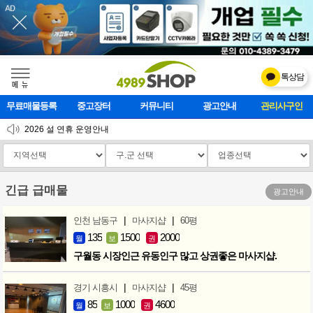
톡상담
메    뉴
무료매물등록
중고장터
커뮤니티
광고안내
마사지클럽
2026 설 연휴 운영안내
[업데이트]모바일 하단 고정메뉴 추가
[업데이트] 개선사항 안내
긴급 급매물
광고안내
|
|
인천 남동구
마사지샵
60평
135
1500
2000
월
보
권
구월동 시장인근 유동인구 많고 상권좋은 마사지샵.
|
|
경기 시흥시
마사지샵
45평
85
1000
4600
월
보
권