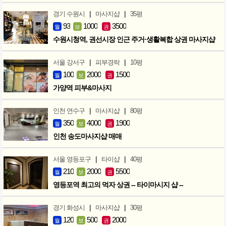
|
|
경기 수원시
마사지샵
35평
93
1000
3500
월
보
권
수원시청역, 권선시장 인근 주거·생활복합 상권 마사지샵
|
|
서울 강서구
피부경락
10평
100
2000
1500
월
보
권
가양역 피부&마사지
|
|
인천 연수구
마사지샵
80평
350
4000
1900
월
보
권
인천 송도마사지샵 매매
|
|
서울 영등포구
타이샵
40평
210
2000
5500
월
보
권
영등포역 최고의 먹자 상권 -- 타이마시지 샵 --
|
|
경기 화성시
마사지샵
30평
120
500
2000
월
보
권