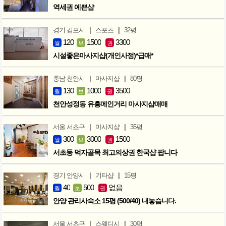
역세권 예쁜샵
|
|
경기 김포시
스포츠
32평
120
1500
3300
월
보
권
시설좋은마사지샵(개인사정)*급매*
|
|
충남 천안시
마사지샵
80평
130
1000
3500
월
보
권
천안성정동 유흥메인거리 마사지샵매매
|
|
서울 서초구
마사지샵
35평
300
3000
1500
월
보
권
서초동 먹자골목 최고의상권 한국샵 팝니다
|
|
경기 안양시
기타샵
15평
40
500
없음
월
보
권
안양 관리사숙소 15평 (500/40) 내놓습니다.
|
|
서울 서초구
스웨디시
30평