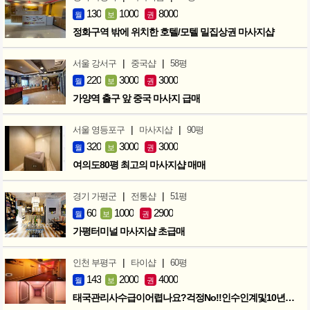
130
1000
8000
월
보
권
정화구역 밖에 위치한 호텔/모텔 밀집상권 마사지샵
|
|
서울 강서구
중국샵
58평
220
3000
3000
월
보
권
가양역 출구 앞 중국 마사지 급매
|
|
서울 영등포구
마사지샵
90평
320
3000
3000
월
보
권
여의도80평 최고의 마사지샵 매매
|
|
경기 가평군
전통샵
51평
60
1000
2900
월
보
권
가평터미널 마사지샵 초급매
|
|
인천 부평구
타이샵
60평
143
2000
4000
월
보
권
태국관리사수급이어렵나요?걱정No!!인수인계및10년노하우 모두승계