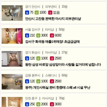
|
|
경기 안산시
피부관리
15평
75
1000
없음
월
보
권
안산시 고잔동 완벽한 마사지 피부관리샾
|
|
서울 강서구
타이샵
50평
210
3000
6000
월
보
권
강서구 화곡동 매출1위매장! 초급급급매
|
|
경기 화성시
마사지샵
27평
120
1000
2500
월
보
권
동탄 삼성 바로앞 삼성앞이라 사람들 길거리에 넘칩니다
|
|
강원 원주시
스웨디시
60평
120
1000
2500
월
보
권
원주) 개인샤워실 완비 한중태 스웨 all 시설 무난
|
|
인천 중구
마사지샵
70평
250
2000
3000
월
보
권