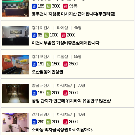
189
3000
없음
월
보
권
동두천시 지행동 마사지샵 급매합니다(무권리금)
|
|
경기 이천시
타이샵
45평
65
1000
2000
월
보
권
이천시부발읍 가성비좋은샾매매합니다.
|
|
경기 오산시
토탈샵
55평
191
1500
3500
월
보
권
오산궐동메인상권
|
|
충남 서산시
마사지샵
70평
187
2000
2000
월
보
권
공장 단지가 인근에 위치하여 유동인구 많은샵
|
|
경기 광명시
마사지샵
40평
260
3000
3000
월
보
권
소하동 먹자골목상권 마사지샵매매.