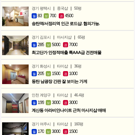
|
|
경기 평택시
중국샵
50평
83
700
4500
월
보
권
송탄역/서정리역 인근 로드샵. 협의가능.
|
|
경기 김포시
마사지샵
65평
285
5000
7000
월
보
권
최고단가 안정적매출 특AAA급 건전매물
|
|
경기 화성시
타이샵
36평
205
1500
1000
월
보
권
동탄 남광장 간판 잘 보이는 가게
|
|
인천 계양구
타이샵
46.4평
199
3000
3000
월
보
권
계산동 아라비안나이트 근처 마사지샵 매매
|
|
경기 여주시
타이샵
160평
170
3000
1500
월
보
권