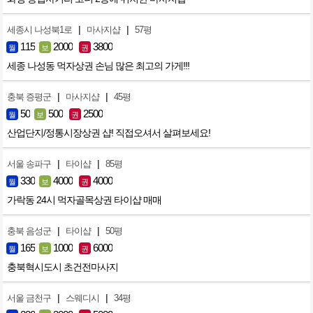
|
|
세종시 나성북1로
마사지샵
57평
115
2000
3800
월
보
권
세종 나성동 먹자상권 손님 많은 최고의 가게!!!
|
|
충북 증평군
마사지샵
45평
50
500
2500
월
보
권
산업단지/정통시장상권 샵! 직접오셔서 살펴보세요!
|
|
서울 송파구
타이샵
85평
330
4000
4000
월
보
권
가락동 24시 먹자골목상권 타이샵 매매
|
|
충북 음성군
타이샵
50평
165
1000
6000
월
보
권
충북혁시도시 초건전마사지
|
|
서울 금천구
스웨디시
34평