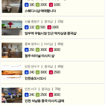
180
2000
1000
월
보
권
스웨디시샵 매매합니다
|
|
서울 중랑구
중국샵
23평
132
500
1600
월
보
권
망우역 우림시장 인근 먹자상권 중국샵
|
|
충북 청주시
타이샵
90평
250
3000
3000
월
보
권
청주 터미널 마사지 샾
|
|
인천 연수구
중국샵
40평
240
3000
2500
월
보
권
인천송도시도시
|
|
인천 서구
중국샵
70평
240
2500
3000
월
보
권
인천 석남동 중국 마사지.급매