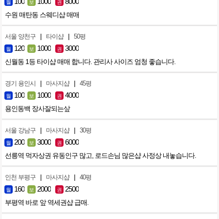
100
1000
8000
월
보
권
수원 매탄동 스웨디샵 매매
|
|
서울 양천구
타이샵
50평
120
1000
3000
월
보
권
신월동 1등 타이샵 매매 합니다. 관리사 사이즈 엄청 좋습니다.
|
|
경기 용인시
마사지샵
45평
100
1000
4000
월
보
권
용인동백 장사잘되는샆
|
|
서울 강남구
마사지샵
30평
200
3000
6000
월
보
권
선릉역 먹자상권 유동인구 많고, 로드손님 많은샵 사정상 내놓습니다.
|
|
인천 부평구
마사지샵
40평
160
2000
2500
월
보
권
부평역 바로 앞 역세권샵 급매.