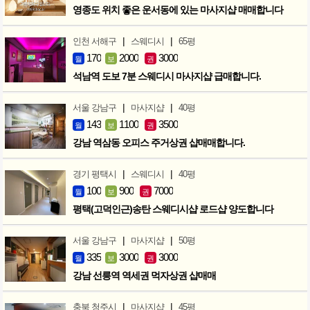
영종도 위치 좋은 운서동에 있는 마사지샵 매매합니다
|
|
인천 서해구
스웨디시
65평
170
2000
3000
월
보
권
석남역 도보 7분 스웨디시 마사지샵 급매합니다.
|
|
서울 강남구
마사지샵
40평
143
1100
3500
월
보
권
강남 역삼동 오피스 주거상권 샵매매합니다.
|
|
경기 평택시
스웨디시
40평
100
900
7000
월
보
권
평택(고덕인근)송탄 스웨디시샵 로드샵 양도합니다
|
|
서울 강남구
마사지샵
50평
335
3000
3000
월
보
권
강남 선릉역 역세권 먹자상권 샵매매
|
|
충북 청주시
마사지샵
45평