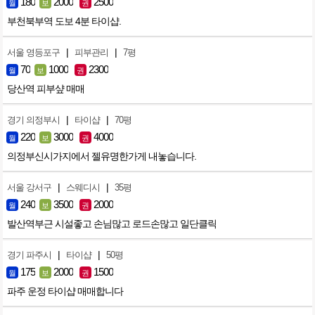
180
2000
2500
월
보
권
부천북부역 도보 4분 타이샵.
|
|
서울 영등포구
피부관리
7평
70
1000
2300
월
보
권
당산역 피부샾 매매
|
|
경기 의정부시
타이샵
70평
220
3000
4000
월
보
권
의정부신시가지에서 젤유명한가게 내놓습니다.
|
|
서울 강서구
스웨디시
35평
240
3500
2000
월
보
권
발산역부근 시설좋고 손님많고 로드손많고 일단클릭
|
|
경기 파주시
타이샵
50평
175
2000
1500
월
보
권
파주 운정 타이샵 매매합니다