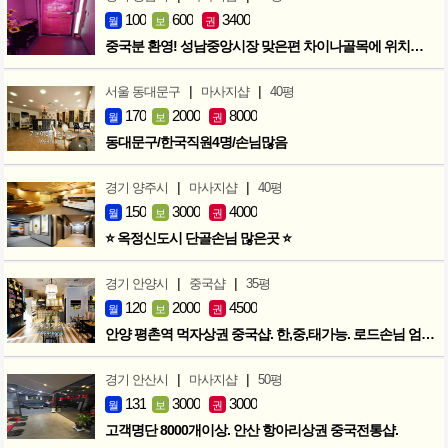
100
600
3400
월
보
권
중국분 환영! 성남중앙시장 맞은편 차이나골목에 위치한 마사지샵
|
|
서울 동대문구
마사지샵
40평
170
2000
8000
월
보
권
동대문구/한국직원4명/손님많음
|
|
경기 양주시
마사지샵
40평
150
3000
4000
월
보
권
⭐ 옥정신도시 단골손님 많은곳 ⭐
|
|
경기 안양시
중국샵
35평
120
2000
4500
월
보
권
안양 평촌역 먹자상권 중국샵. 한,중,태가능. 로드손님 엄청많아요!
|
|
경기 안산시
마사지샵
50평
131
3000
3000
월
보
권
고객명단 8000개이상. 안산 항아리상권 중국전통샵.