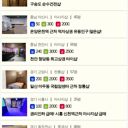
구송도 순수건전샵
|
|
충남 아산시
마사지샵
45평
50
300
2000
월
보
권
온양온천역 근처 먹자상권 유동인구 많은샵!
|
|
충남 천안시
타이샵
60평
240
3000
2500
월
보
권
천안 청당동 최고상권 타이샵
|
|
경기 고양시
전통샵
57평
200
2000
3500
월
보
권
일산 마두동 국립암센터 근처 정통샵
|
|
경기 시흥시
마사지샵
25평
100
2000
800
월
보
권
권리인하 급매! 시흥 신천역근처 마사지샵 급매
|
|
경기 동두천시
중국샵
68평