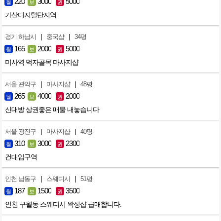
220
3000
5000
월
보
권
가산디지털단지역
|
|
경기 하남시
중국샵
34평
165
2000
5000
월
보
권
미사역 먹자골목 마사지샵
|
|
서울 관악구
마사지샵
48평
265
4000
2000
월
보
권
신대방 상권좋은 매물 내놓습니다
|
|
서울 광진구
마사지샵
40평
310
3000
2300
월
보
권
건대입구역
|
|
인천 남동구
스웨디시
51평
187
1500
3500
월
보
권
인천 구월동 스웨디시 왁싱샵 급매합니다.