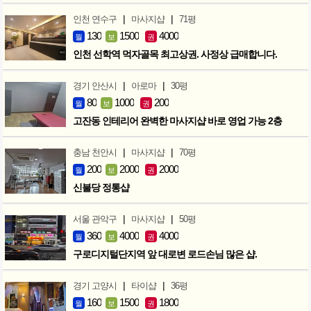
|
|
인천 연수구
마사지샵
71평
130
1500
4000
월
보
권
인천 선학역 먹자골목 최고상권. 사정상 급매합니다.
|
|
경기 안산시
아로마
30평
80
1000
200
월
보
권
고잔동 인테리어 완벽한 마사지샵 바로 영업 가능 2층
|
|
충남 천안시
마사지샵
70평
200
2000
2000
월
보
권
신불당 정통샵
|
|
서울 관악구
마사지샵
50평
360
4000
4000
월
보
권
구로디지털단지역 앞 대로변 로드손님 많은 샵.
|
|
경기 고양시
타이샵
36평
160
1500
1800
월
보
권