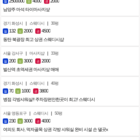
2500000
4000
2000
월
보
권
남양주 마석 타이마사지샾
|
|
경기 화성시
스웨디시
30평
132
2000
4500
월
보
권
동탄 북광장 최고 상권 스웨디시샵
|
|
서울 강서구
마사지샵
33평
200
3000
2000
월
보
권
발산역 초역세권 마사지샆 매매
|
|
경기 화성시
스웨디시
40평
70
1000
3800
월
보
권
병점 각방샤워실!! 주차장편안한곳이 최고! 스웨디시
|
|
서울 영등포구
스웨디시
50평
230
3000
4000
월
보
권
여의도 회사, 먹자골목 상권 각방 샤워실 완비 시설 손 댈곳x