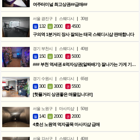
여주터미널 최고상권##급매##
|
|
서울 광진구
스웨디시
30평
132
2000
4500
월
보
권
구의역 1분거리 장사 잘되는 태국 스웨디시샵 판매합니다
|
|
경기 부천시
스웨디시
40평
150
1000
5000
월
보
권
### 부천 역세권 &먹자상권(알짜배기) 잘나가는 가게 기회입니다 ###
|
|
경기 수원시
스웨디시
65평
300
3000
5500
월
보
권
[핫플거리 상권좋은 매물입니다!!]
|
|
서울 노원구
마사지샵
50평
140
2000
2000
월
보
권
4호선 노원역 먹자골목 마사지샵 급매
|
|
서울 강서구
스웨디시
40평