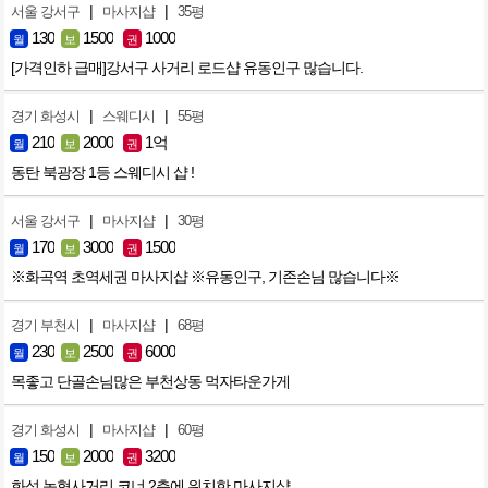
|
|
서울 강서구
마사지샵
35평
130
1500
1000
월
보
권
[가격인하 급매]강서구 사거리 로드샵 유동인구 많습니다.
|
|
경기 화성시
스웨디시
55평
210
2000
1억
월
보
권
동탄 북광장 1등 스웨디시 샵 !
|
|
서울 강서구
마사지샵
30평
170
3000
1500
월
보
권
※화곡역 초역세권 마사지샵 ※유동인구, 기존손님 많습니다※
|
|
경기 부천시
마사지샵
68평
230
2500
6000
월
보
권
목좋고 단골손님많은 부천상동 먹자타운가게
|
|
경기 화성시
마사지샵
60평
150
2000
3200
월
보
권
화성 농협사거리 코너 2층에 위치한 마사지샵