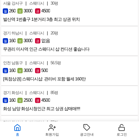
|
|
서울 강서구
스웨디시
30평
260
3000
4500
월
보
권
발산역 1번출구 1분거리 3층 최고 상권 위치
|
|
경기 하남시
스웨디시
20평
160
3000
없음
월
보
권
무권리 미사역 인근 스웨디시 샵 컨디션 좋습니다
|
|
인천 남동구
스웨디시
56.5평
160
3000
500
월
보
권
[독점상권] 스웨디시샵. 관리비 포함 월세 160만
|
|
경기 화성시
스웨디시
85평
160
2500
4500
월
보
권
화성 남양 화성시청인근 최고 상권 샵매매!!!!
|
|
경기 화성시
마사지샵
55평
100
2000
2500
월
보
권
홈
회원가입
광고안내
로그인
[협의가능]건강상 이유로 급매합니다.