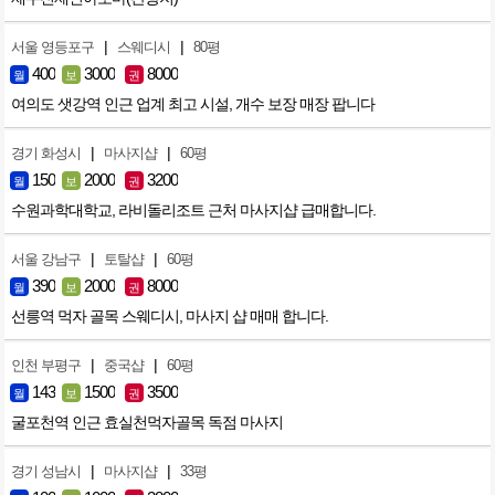
|
|
서울 영등포구
스웨디시
80평
400
3000
8000
월
보
권
여의도 샛강역 인근 업계 최고 시설, 개수 보장 매장 팝니다
|
|
경기 화성시
마사지샵
60평
150
2000
3200
월
보
권
수원과학대학교, 라비돌리조트 근처 마사지샵 급매합니다.
|
|
서울 강남구
토탈샵
60평
390
2000
8000
월
보
권
선릉역 먹자 골목 스웨디시, 마사지 샵 매매 합니다.
|
|
인천 부평구
중국샵
60평
143
1500
3500
월
보
권
굴포천역 인근 효실천먹자골목 독점 마사지
|
|
경기 성남시
마사지샵
33평