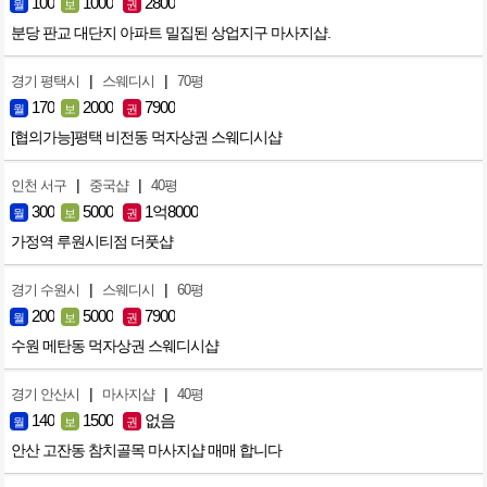
100
1000
2800
월
보
권
분당 판교 대단지 아파트 밀집된 상업지구 마사지샵.
|
|
경기 평택시
스웨디시
70평
170
2000
7900
월
보
권
[협의가능]평택 비전동 먹자상권 스웨디시샵
|
|
인천 서구
중국샵
40평
300
5000
1억8000
월
보
권
가정역 루원시티점 더풋샵
|
|
경기 수원시
스웨디시
60평
200
5000
7900
월
보
권
수원 메탄동 먹자상권 스웨디시샵
|
|
경기 안산시
마사지샵
40평
140
1500
없음
월
보
권
안산 고잔동 참치골목 마사지샵 매매 합니다