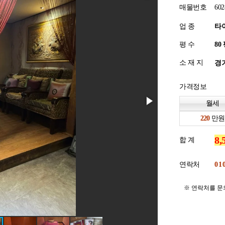
매물번호
602
업 종
타
평 수
소 재 지
경기
가격정보
월세
만원
합 계
연락처
※ 연락처를 문