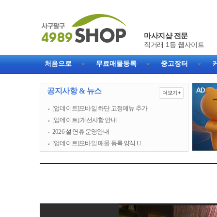
마사지샵 전문
처음으로
무료매물등록
중고장터
공지사항 & 뉴스
더보기+
[업데이트]모바일 하단 고정메뉴 추가
[업데이트] 개선사항 안내
2026 설 연휴 운영안내
[업데이트]모바일 매물 등록 양식 U…