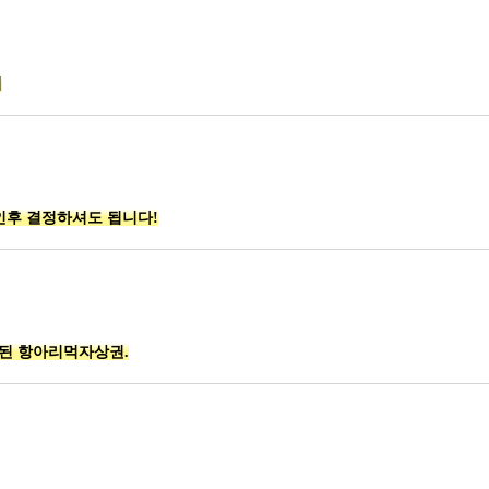
게
확인후 결정하셔도 됩니다!
집된 항아리먹자상권.