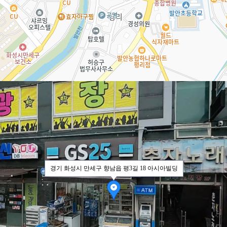
경기 화성시 만세구 향남읍 평3길 18 아시아빌딩