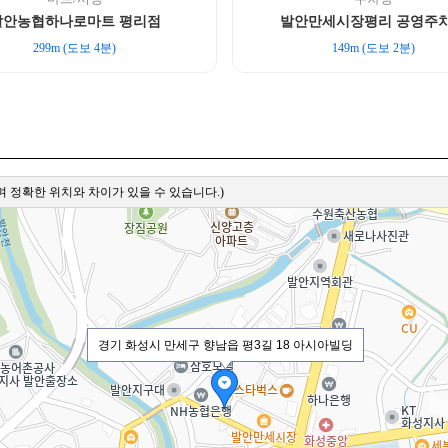
발안농협하나로마트 평리점
발안만세시장평리 공영주
299m (도보 4분)
149m (도보 2분)
 정확한 위치와 차이가 있을 수 있습니다.)
경기 화성시 만세구 향남읍 평3길 18 아시아빌딩