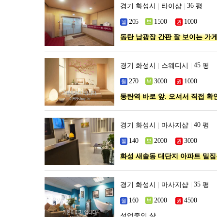
경기 화성시
|
타이샵
|
평
동탄 남광장 간판 잘 보이는 가
경기 화성시
|
스웨디시
|
평
동탄역 바로 앞. 오셔서 직접 
경기 화성시
|
마사지샵
|
평
화성 새솔동 대단지 아파트 밀
경기 화성시
|
마사지샵
|
평
성업중인 샾