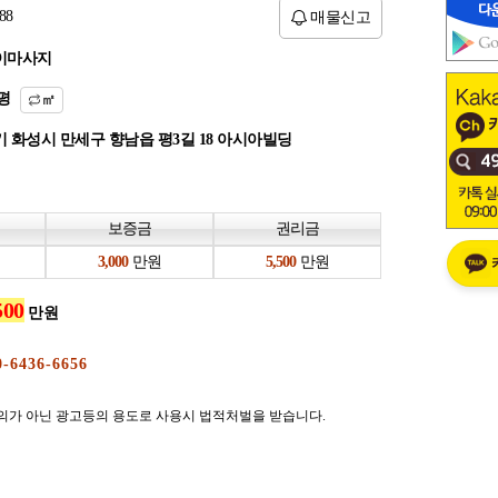
88
매물신고
이마사지
평
㎡
 화성시 만세구 향남읍 평3길 18 아시아빌딩
보증금
권리금
만원
만원
만원
의가 아닌 광고등의 용도로 사용시 법적처벌을 받습니다.