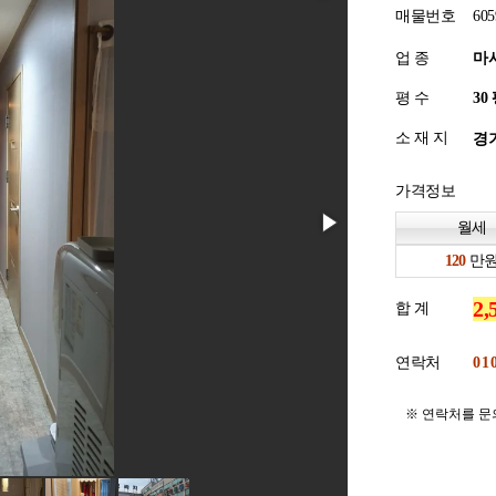
매물번호
605
업 종
마
평 수
소 재 지
경기
가격정보
월세
만
합 계
연락처
※ 연락처를 문