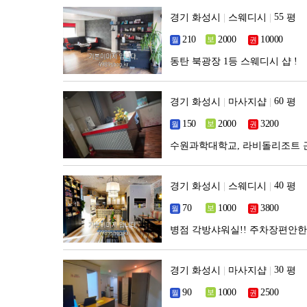
경기 화성시
|
스웨디시
|
평
동탄 북광장 1등 스웨디시 샵 !
경기 화성시
|
마사지샵
|
평
수원과학대학교, 라비돌리조트 
경기 화성시
|
스웨디시
|
평
병점 각방샤워실!! 주차장편안한
경기 화성시
|
마사지샵
|
평