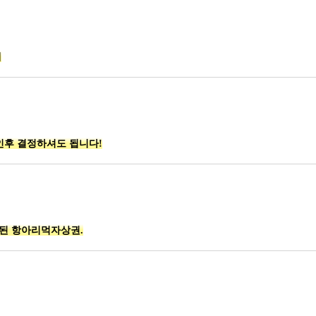
게
확인후 결정하셔도 됩니다!
집된 항아리먹자상권.