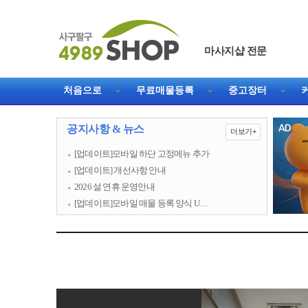
마사지샵 전문
직거래 1등 웹사이트
처음으로
무료매물등록
중고장터
공지사항 & 뉴스
더보기+
[업데이트]모바일 하단 고정메뉴 추가
[업데이트] 개선사항 안내
2026 설 연휴 운영안내
[업데이트]모바일 매물 등록 양식 U…