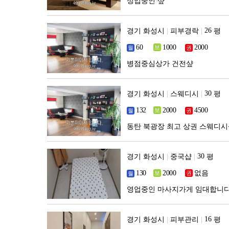
성업중인 샾
경기 화성시
|
피부경락
|
평
병점중심상가 건전샾
경기 화성시
|
스웨디시
|
평
동탄 북광장 최고 상권 스웨디
경기 화성시
|
중국샵
|
평
없음
영업중인 마사지가게 임대합니
경기 화성시
|
피부관리
|
평