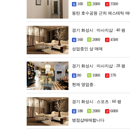
동탄 호수공원 근처 에스테틱 
경기 화성시
|
마사지샵
|
평
성업중인 샾 매매
경기 화성시
|
마사지샵
|
평
현재 영업중..
경기 화성시
|
스포츠
|
평
병점샵매매합니다