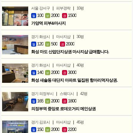
|
|
서울 강서구
피부경락
10평
100
2000
1500
월
보
권
가양역 피부&마사지
|
|
경기 화성시
마사지샵
30평
120
500
2000
월
보
권
화성 마도 산업단지상권 마사지샵 급매합니다.
|
|
경기 화성시
마사지샵
40평
140
2000
3000
월
보
권
화성 새솔동 대단지 아파트 밀집된 항아리먹자상권.
|
|
경기 의정부시
스웨디시
42평
165
2000
1800
월
보
권
의정부역 중앙로 로데오거리 메인상권
|
|
경기 김포시
마사지샵
45평
150
2000
2200
월
보
권