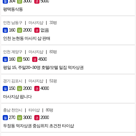
304
3000
5000
월
보
권
평택동삭동
|
|
인천 남동구
마사지샵
33평
160
2000
없음
월
보
권
인천 논현동 마사지 샵 판매
|
|
인천 계양구
마사지샵
83평
160
500
4500
월
보
권
평일 15, 주말20~30명 호텔/모텔 밀집 먹자상권
|
|
경기 김포시
마사지샵
51평
150
2000
4000
월
보
권
마사지샵 팝니다
|
|
충남 천안시
타이샵
80평
270
3000
2000
월
보
권
두정동 먹자상권 중심위치 초건전 타이샵