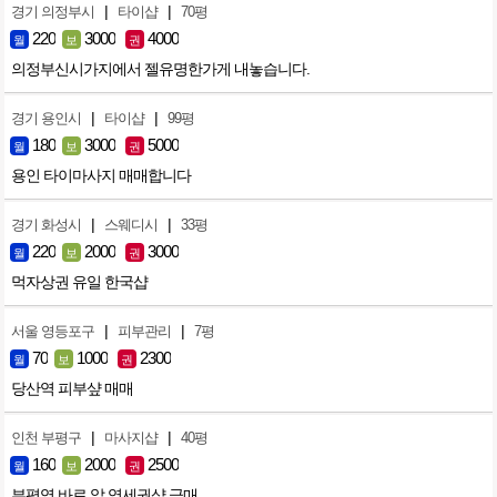
|
|
경기 의정부시
타이샵
70평
220
3000
4000
월
보
권
의정부신시가지에서 젤유명한가게 내놓습니다.
|
|
경기 용인시
타이샵
99평
180
3000
5000
월
보
권
용인 타이마사지 매매합니다
|
|
경기 화성시
스웨디시
33평
220
2000
3000
월
보
권
먹자상권 유일 한국샵
|
|
서울 영등포구
피부관리
7평
70
1000
2300
월
보
권
당산역 피부샾 매매
|
|
인천 부평구
마사지샵
40평
160
2000
2500
월
보
권
부평역 바로 앞 역세권샵 급매.