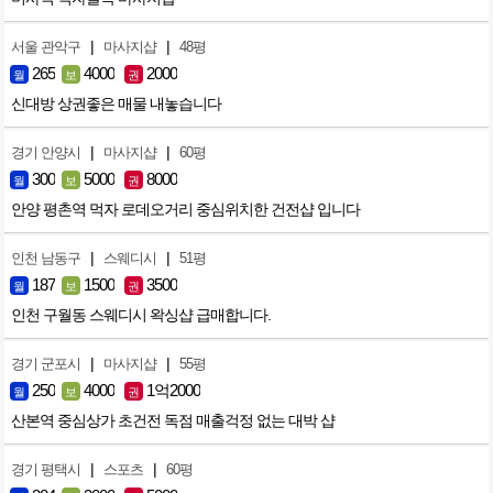
|
|
서울 관악구
마사지샵
48평
265
4000
2000
월
보
권
신대방 상권좋은 매물 내놓습니다
|
|
경기 안양시
마사지샵
60평
300
5000
8000
월
보
권
안양 평촌역 먹자 로데오거리 중심위치한 건전샵 입니다
|
|
인천 남동구
스웨디시
51평
187
1500
3500
월
보
권
인천 구월동 스웨디시 왁싱샵 급매합니다.
|
|
경기 군포시
마사지샵
55평
250
4000
1억2000
월
보
권
산본역 중심상가 초건전 독점 매출걱정 없는 대박 샵
|
|
경기 평택시
스포츠
60평