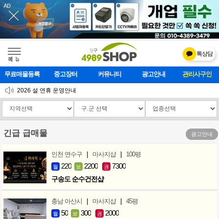
톡상담
메    뉴
무료매물등록
중고장터
커뮤니티
광고안내
마사지클럽
2026 설 연휴 운영안내
[업데이트]모바일 하단 고정메뉴 추가
[업데이트] 개선사항 안내
긴급 급매물
광고안내
|
|
인천 연수구
마사지샵
100평
220
2200
7300
월
보
권
구송도 순수건전샵
|
|
충남 아산시
마사지샵
45평
50
300
2000
월
보
권