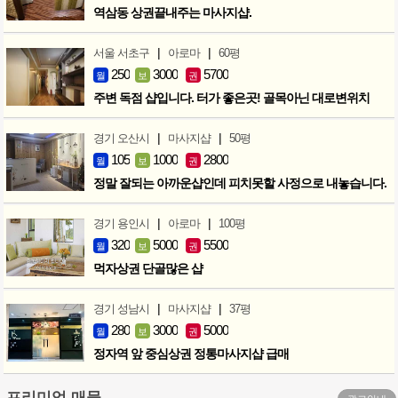
역삼동 상권끝내주는 마사지샵.
|
|
서울 서초구
아로마
60평
250
3000
5700
월
보
권
주변 독점 샵입니다. 터가 좋은곳! 골목아닌 대로변위치
|
|
경기 오산시
마사지샵
50평
105
1000
2800
월
보
권
정말 잘되는 아까운샵인데 피치못할 사정으로 내놓습니다.
|
|
경기 용인시
아로마
100평
320
5000
5500
월
보
권
먹자상권 단골많은 샵
|
|
경기 성남시
마사지샵
37평
280
3000
5000
월
보
권
정자역 앞 중심상권 정통마사지샵 급매
프리미엄 매물