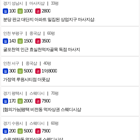
|
|
경기 성남시
마사지샵
33평
100
1000
2800
월
보
권
분당 판교 대단지 아파트 밀집된 상업지구 마사지샵.
|
|
인천 부평구
중국샵
60평
143
1500
3500
월
보
권
굴포천역 인근 효실천먹자골목 독점 마사지
|
|
인천 서구
중국샵
40평
300
5000
1억8000
월
보
권
가정역 루원시티점 더풋샵
|
|
경기 평택시
스웨디시
70평
170
2000
7900
월
보
권
[협의가능]평택 비전동 먹자상권 스웨디시샵
|
|
경기 수원시
스웨디시
60평
200
5000
7900
월
보
권
수원 메탄동 먹자상권 스웨디시샵