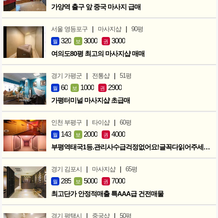
가양역 출구 앞 중국 마사지 급매
|
|
서울 영등포구
마사지샵
90평
320
3000
3000
월
보
권
여의도80평 최고의 마사지샵 매매
|
|
경기 가평군
전통샵
51평
60
1000
2900
월
보
권
가평터미널 마사지샵 초급매
|
|
인천 부평구
타이샵
60평
143
2000
4000
월
보
권
부평역태국1등.관리사수급걱정없어요!글꼭다읽어주세요!인수인계확실합니다
|
|
경기 김포시
마사지샵
65평
285
5000
7000
월
보
권
최고단가 안정적매출 특AAA급 건전매물
|
|
경기 평택시
중국샵
50평