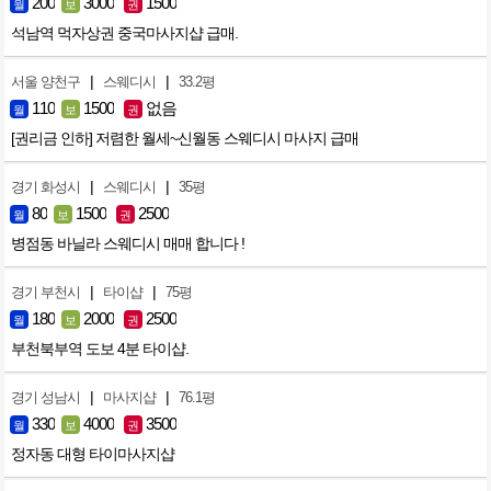
200
3000
1500
월
보
권
석남역 먹자상권 중국마사지샵 급매.
|
|
서울 양천구
스웨디시
33.2평
110
1500
없음
월
보
권
[권리금 인하] 저렴한 월세~신월동 스웨디시 마사지 급매
|
|
경기 화성시
스웨디시
35평
80
1500
2500
월
보
권
병점동 바닐라 스웨디시 매매 합니다 !
|
|
경기 부천시
타이샵
75평
180
2000
2500
월
보
권
부천북부역 도보 4분 타이샵.
|
|
경기 성남시
마사지샵
76.1평
330
4000
3500
월
보
권
정자동 대형 타이마사지샵