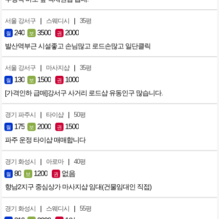
|
|
서울 강서구
스웨디시
35평
240
3500
2000
월
보
권
발산역부근 시설좋고 손님많고 로드손많고 일단클릭
|
|
서울 강서구
마사지샵
35평
130
1500
1000
월
보
권
[가격인하 급매]강서구 사거리 로드샵 유동인구 많습니다.
|
|
경기 파주시
타이샵
50평
175
2000
1500
월
보
권
파주 운정 타이샵 매매합니다
|
|
경기 화성시
아로마
40평
80
1200
없음
월
보
권
향남2지구 중심상가 마사지샵 임대(건물임대인 직접)
|
|
경기 화성시
스웨디시
55평