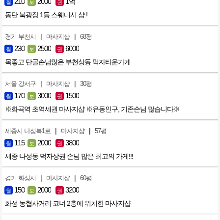
210
2000
1억
월
보
권
동탄 북광장 1등 스웨디시 샵 !
|
|
경기 부천시
마사지샵
68평
230
2500
6000
월
보
권
목좋고 단골손님많은 부천상동 먹자타운가게
|
|
서울 강서구
마사지샵
30평
170
3000
1500
월
보
권
※화곡역 초역세권 마사지샵 ※유동인구, 기존손님 많습니다※
|
|
세종시 나성북1로
마사지샵
57평
115
2000
3800
월
보
권
세종 나성동 먹자상권 손님 많은 최고의 가게!!!
|
|
경기 화성시
마사지샵
60평
150
2000
3200
월
보
권
화성 농협사거리 코너 2층에 위치한 마사지샵