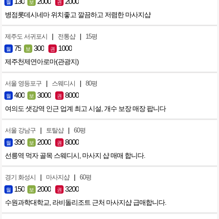
130
2000
2000
월
보
권
병점롯데시네마 위치좋고 깔끔하고 저렴한 마사지샵
|
|
제주도 서귀포시
전통샵
15평
75
300
1000
월
보
권
제주천제연아로마(관광지)
|
|
서울 영등포구
스웨디시
80평
400
3000
8000
월
보
권
여의도 샛강역 인근 업계 최고 시설, 개수 보장 매장 팝니다
|
|
서울 강남구
토탈샵
60평
390
2000
8000
월
보
권
선릉역 먹자 골목 스웨디시, 마사지 샵 매매 합니다.
|
|
경기 화성시
마사지샵
60평
150
2000
3200
월
보
권
수원과학대학교, 라비돌리조트 근처 마사지샵 급매합니다.