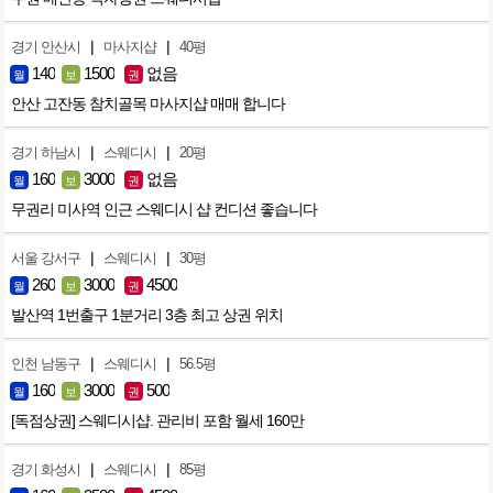
|
|
경기 안산시
마사지샵
40평
140
1500
없음
월
보
권
안산 고잔동 참치골목 마사지샵 매매 합니다
|
|
경기 하남시
스웨디시
20평
160
3000
없음
월
보
권
무권리 미사역 인근 스웨디시 샵 컨디션 좋습니다
|
|
서울 강서구
스웨디시
30평
260
3000
4500
월
보
권
발산역 1번출구 1분거리 3층 최고 상권 위치
|
|
인천 남동구
스웨디시
56.5평
160
3000
500
월
보
권
[독점상권] 스웨디시샵. 관리비 포함 월세 160만
|
|
경기 화성시
스웨디시
85평