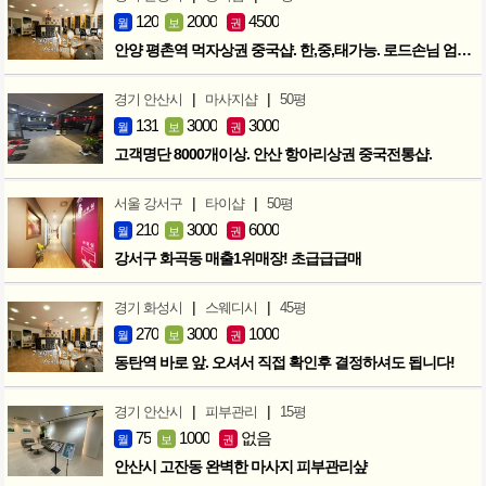
120
2000
4500
월
보
권
안양 평촌역 먹자상권 중국샵. 한,중,태가능. 로드손님 엄청많아요!
|
|
경기 안산시
마사지샵
50평
131
3000
3000
월
보
권
고객명단 8000개이상. 안산 항아리상권 중국전통샵.
|
|
서울 강서구
타이샵
50평
210
3000
6000
월
보
권
강서구 화곡동 매출1위매장! 초급급급매
|
|
경기 화성시
스웨디시
45평
270
3000
1000
월
보
권
동탄역 바로 앞. 오셔서 직접 확인후 결정하셔도 됩니다!
|
|
경기 안산시
피부관리
15평
75
1000
없음
월
보
권
안산시 고잔동 완벽한 마사지 피부관리샾