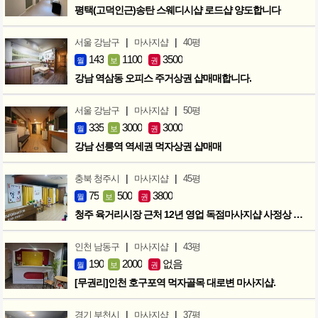
평택(고덕인근)송탄 스웨디시샵 로드샵 양도합니다
|
|
서울 강남구
마사지샵
40평
143
1100
3500
월
보
권
강남 역삼동 오피스 주거상권 샵매매합니다.
|
|
서울 강남구
마사지샵
50평
335
3000
3000
월
보
권
강남 선릉역 역세권 먹자상권 샵매매
|
|
충북 청주시
마사지샵
45평
75
500
3800
월
보
권
청주 육거리시장 근처 12년 영업 독점마사지샵 사정상 급매합니다.
|
|
인천 남동구
마사지샵
43평
190
2000
없음
월
보
권
[무권리]인천 호구포역 먹자골목 대로변 마사지샵.
|
|
경기 부천시
마사지샵
37평