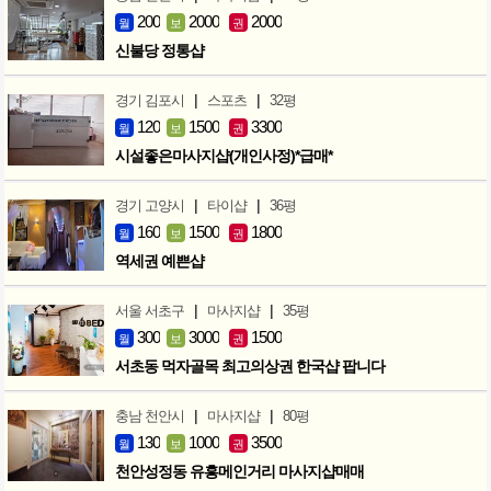
200
2000
2000
월
보
권
신불당 정통샵
|
|
경기 김포시
스포츠
32평
120
1500
3300
월
보
권
시설좋은마사지샵(개인사정)*급매*
|
|
경기 고양시
타이샵
36평
160
1500
1800
월
보
권
역세권 예쁜샵
|
|
서울 서초구
마사지샵
35평
300
3000
1500
월
보
권
서초동 먹자골목 최고의상권 한국샵 팝니다
|
|
충남 천안시
마사지샵
80평
130
1000
3500
월
보
권
천안성정동 유흥메인거리 마사지샵매매