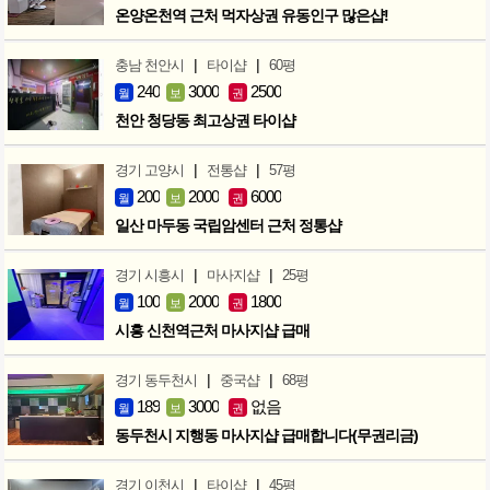
온양온천역 근처 먹자상권 유동인구 많은샵!
|
|
충남 천안시
타이샵
60평
240
3000
2500
월
보
권
천안 청당동 최고상권 타이샵
|
|
경기 고양시
전통샵
57평
200
2000
6000
월
보
권
일산 마두동 국립암센터 근처 정통샵
|
|
경기 시흥시
마사지샵
25평
100
2000
1800
월
보
권
시흥 신천역근처 마사지샵 급매
|
|
경기 동두천시
중국샵
68평
189
3000
없음
월
보
권
동두천시 지행동 마사지샵 급매합니다(무권리금)
|
|
경기 이천시
타이샵
45평