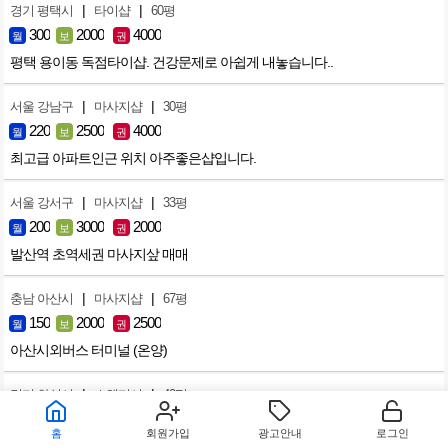
|
|
경기 평택시
타이샵
60평
300
2000
4000
월
보
권
평택 용이동 독점타이샵. 건강문제로 아쉽게 내놓습니다..
|
|
서울 강남구
마사지샵
30평
220
2500
4000
월
보
권
최고급 아파트인근 위치 아주좋은샵입니다.
|
|
서울 강서구
마사지샵
33평
200
3000
2000
월
보
권
발산역 초역세권 마사지샆 매매
|
|
충남 아산시
마사지샵
67평
150
2000
2500
월
보
권
아산시외버스 터미널 (온양)
|
|
경기 화성시
스웨디시
40평
70
1000
3800
월
보
권
홈
회원가입
광고안내
로그인
병점 각방샤워실!! 주차장편안한곳이 최고! 스웨디시