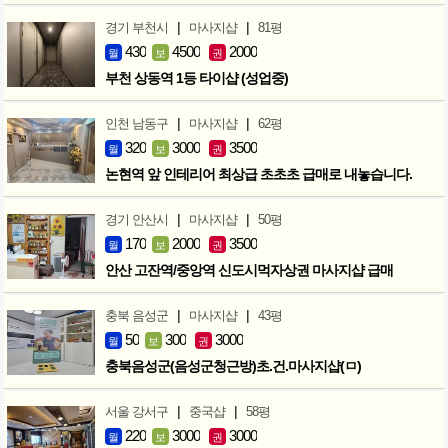
|
|
경기 부천시
마사지샵
81평
430
4500
2000
월
보
권
부천 상동역 1등 타이샵 (성업중)
|
|
인천 남동구
마사지샵
62평
320
3000
3500
월
보
권
논현역 앞 인테리어 최상급 초초초 급매로 내놓습니다.
|
|
경기 안산시
마사지샵
50평
170
2000
3500
월
보
권
안산 고잔역/중앙역 신도시먹자상권 마사지샵 급매
|
|
충북 음성군
마사지샵
43평
50
300
3000
월
보
권
충북음성군(음성군청근방)초.건.마사지샵(ㅁ)
|
|
서울 강서구
중국샵
58평
220
3000
3000
월
보
권