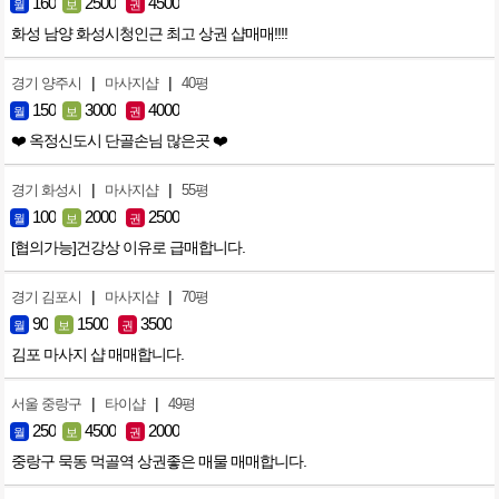
160
2500
4500
월
보
권
화성 남양 화성시청인근 최고 상권 샵매매!!!!
|
|
경기 양주시
마사지샵
40평
150
3000
4000
월
보
권
❤️ 옥정신도시 단골손님 많은곳 ❤️
|
|
경기 화성시
마사지샵
55평
100
2000
2500
월
보
권
[협의가능]건강상 이유로 급매합니다.
|
|
경기 김포시
마사지샵
70평
90
1500
3500
월
보
권
김포 마사지 샵 매매합니다.
|
|
서울 중랑구
타이샵
49평
250
4500
2000
월
보
권
중랑구 묵동 먹골역 상권좋은 매물 매매합니다.