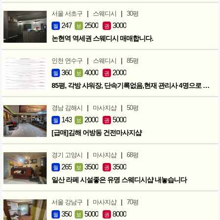
|
|
서울 서초구
스웨디시
30평
247
2500
3000
월
보
권
논현역 역세권 스웨디시 매매합니다.
|
|
인천 연수구
스웨디시
85평
360
4000
2000
월
보
권
85평, 각방 샤워장, 단속기록없음,현재 관리사 4명으로 성업중
|
|
경남 김해시
마사지샵
50평
143
2000
5000
월
보
권
[급매]김해 어방동 건전마사지샵
|
|
경기 고양시
마사지샵
68평
265
3500
3500
월
보
권
일산 라페 시설좋은 유명 스웨디시샵 내놓습니다
|
|
서울 강남구
마사지샵
70평
350
5000
8000
월
보
권