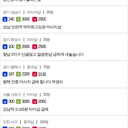
|
|
경기 성남시
마사지샵
60평
240
3000
2500
월
보
권
성남 모란역 먹자최고상권 마사지샵
|
|
경기 화성시
타이샵
35평
100
2000
2500
월
보
권
향남 2지구 단골많고 깔끔한샵 급하게 내놓습니다
|
|
경기 평택시
중국샵
70평
187
2200
없음
월
보
권
평택 안중 마사지 급매 합니다 무권리
|
|
서울 서초구
타이샵
32평
300
3000
2000
월
보
권
강남역 도보5분 타이샵 급매
|
|
인천 서구
중국샵
100평