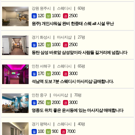
|
|
강원 원주시
스웨디시
60평
120
1000
2500
월
보
권
원주) 개인샤워실 완비 한중태 스웨 all 시설 무난
|
|
경기 화성시
마사지샵
27평
120
1000
2500
월
보
권
동탄 삼성 바로앞 삼성앞이라 사람들 길거리에 넘칩니다
|
|
인천 서해구
스웨디시
65평
170
2000
3000
월
보
권
석남역 도보 7분 스웨디시 마사지샵 급매합니다.
|
|
인천 중구
마사지샵
70평
250
2000
3000
월
보
권
영종도 위치 좋은 운서동에 있는 마사지샵 매매합니다
|
|
경기 평택시
스웨디시
40평
100
900
7000
월
보
권