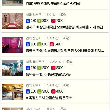
김포) 구래역 3분, 핫플레이스 마사지샵
|
|
서울 강서구
타이샵
50평
190
3000
7000
월
보
권
강서구 최상급 태국샵 오토8년운영, 최고매출 가게 초급매!!!
|
|
경기 성남시
마사지샵
43평
100
600
3400
월
보
권
중국분 환영! 성남중앙시장 맞은편 차이나골목에 위치한 마사지샵
|
|
서울 동대문구
마사지샵
40평
170
2000
8000
월
보
권
동대문구/한국직원4명/손님많음
|
|
경기 양주시
마사지샵
40평
150
3000
4000
월
보
권
⭐ 옥정신도시 단골손님 많은곳 ⭐
|
|
경기 안양시
중국샵
35평