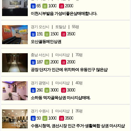
65
1000
2000
월
보
권
이천시부발읍 가성비좋은샾매매합니다.
|
|
경기 오산시
토탈샵
55평
191
1500
3500
월
보
권
오산궐동메인상권
|
|
충남 서산시
마사지샵
70평
187
2000
2000
월
보
권
공장 단지가 인근에 위치하여 유동인구 많은샵
|
|
경기 광명시
마사지샵
40평
260
3000
3000
월
보
권
소하동 먹자골목상권 마사지샵매매.
|
|
경기 수원시
마사지샵
35평
93
1000
3500
월
보
권
수원시청역, 권선시장 인근 주거·생활복합 상권 마사지샵