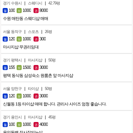
|
|
경기 수원시
스웨디시
42.79평
100
1000
8000
월
보
권
수원 매탄동 스웨디샵 매매
|
|
서울 동작구
스포츠
26평
120
1000
300
월
보
권
마사지샵 무권리임대
|
|
경기 평택시
마사지샵
50평
155
1500
3000
월
보
권
평택 동삭동 삼성숙소 원룸촌 앞 마사지샵
|
|
서울 양천구
타이샵
50평
120
1000
3000
월
보
권
신월동 1등 타이샵 매매 합니다. 관리사 사이즈 엄청 좋습니다.
|
|
경기 용인시
마사지샵
45평
100
1000
4000
월
보
권
용인동백 장사잘되는샆