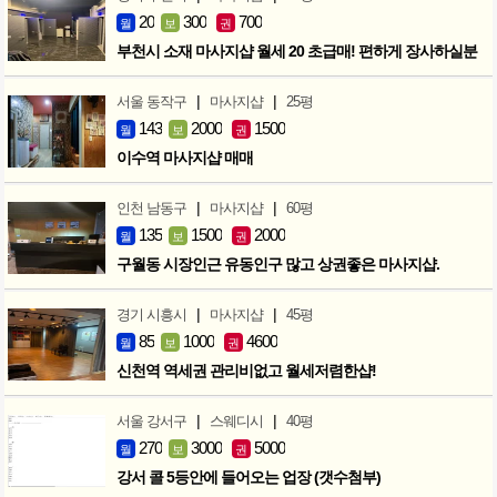
20
300
700
월
보
권
부천시 소재 마사지샵 월세 20 초급매! 편하게 장사하실분
|
|
서울 동작구
마사지샵
25평
143
2000
1500
월
보
권
이수역 마사지샵 매매
|
|
인천 남동구
마사지샵
60평
135
1500
2000
월
보
권
구월동 시장인근 유동인구 많고 상권좋은 마사지샵.
|
|
경기 시흥시
마사지샵
45평
85
1000
4600
월
보
권
신천역 역세권 관리비없고 월세저렴한샵!
|
|
서울 강서구
스웨디시
40평
270
3000
5000
월
보
권
강서 콜 5등안에 들어오는 업장 (갯수첨부)