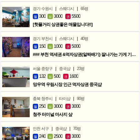
|
|
경기 수원시
스웨디시
65평
300
3000
5500
월
보
권
[핫플거리 상권좋은 매물입니다!!]
|
|
경기 부천시
스웨디시
40평
150
1000
5000
월
보
권
### 부천 역세권 &먹자상권(알짜배기) 잘나가는 가게 기회입니다 ###
|
|
서울 중랑구
중국샵
23평
132
500
1600
월
보
권
망우역 우림시장 인근 먹자상권 중국샵
|
|
충북 청주시
타이샵
90평
250
3000
3000
월
보
권
청주 터미널 마사지 샾
|
|
인천 서구
중국샵
70평
240
2500
3000
월
보
권