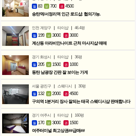
83
700
4500
월
보
권
송탄역/서정리역 인근 로드샵. 협의가능.
|
|
인천 계양구
타이샵
46.4평
199
3000
3000
월
보
권
계산동 아라비안나이트 근처 마사지샵 매매
|
|
경기 화성시
타이샵
36평
205
1500
1000
월
보
권
동탄 남광장 간판 잘 보이는 가게
|
|
서울 광진구
스웨디시
30평
132
2000
4500
월
보
권
구의역 1분거리 장사 잘되는 태국 스웨디시샵 판매합니다
|
|
경기 여주시
타이샵
160평
170
3000
1500
월
보
권
여주터미널 최고상권##급매##