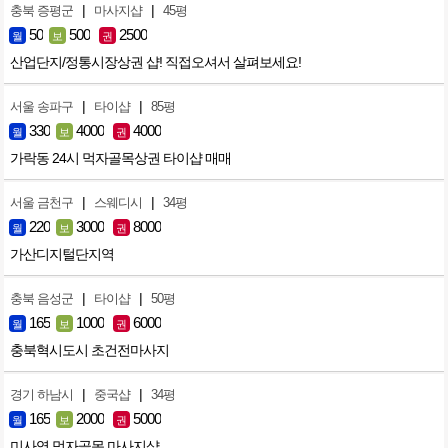
|
|
충북 증평군
마사지샵
45평
50
500
2500
월
보
권
산업단지/정통시장상권 샵! 직접오셔서 살펴보세요!
|
|
서울 송파구
타이샵
85평
330
4000
4000
월
보
권
가락동 24시 먹자골목상권 타이샵 매매
|
|
서울 금천구
스웨디시
34평
220
3000
8000
월
보
권
가산디지털단지역
|
|
충북 음성군
타이샵
50평
165
1000
6000
월
보
권
충북혁시도시 초건전마사지
|
|
경기 하남시
중국샵
34평
165
2000
5000
월
보
권
미사역 먹자골목 마사지샵