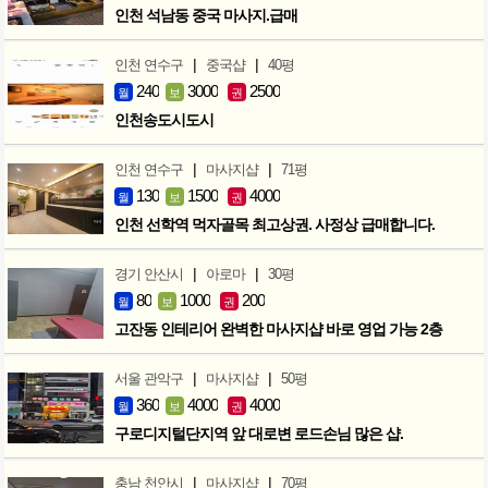
인천 석남동 중국 마사지.급매
|
|
인천 연수구
중국샵
40평
240
3000
2500
월
보
권
인천송도시도시
|
|
인천 연수구
마사지샵
71평
130
1500
4000
월
보
권
인천 선학역 먹자골목 최고상권. 사정상 급매합니다.
|
|
경기 안산시
아로마
30평
80
1000
200
월
보
권
고잔동 인테리어 완벽한 마사지샵 바로 영업 가능 2층
|
|
서울 관악구
마사지샵
50평
360
4000
4000
월
보
권
구로디지털단지역 앞 대로변 로드손님 많은 샵.
|
|
충남 천안시
마사지샵
70평