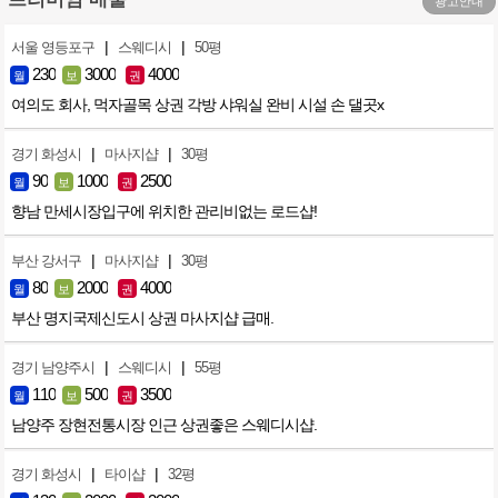
광고안내
|
|
서울 영등포구
스웨디시
50평
230
3000
4000
월
보
권
여의도 회사, 먹자골목 상권 각방 샤워실 완비 시설 손 댈곳x
|
|
경기 화성시
마사지샵
30평
90
1000
2500
월
보
권
향남 만세시장입구에 위치한 관리비없는 로드샵!
|
|
부산 강서구
마사지샵
30평
80
2000
4000
월
보
권
부산 명지국제신도시 상권 마사지샵 급매.
|
|
경기 남양주시
스웨디시
55평
110
500
3500
월
보
권
남양주 장현전통시장 인근 상권좋은 스웨디시샵.
|
|
경기 화성시
타이샵
32평