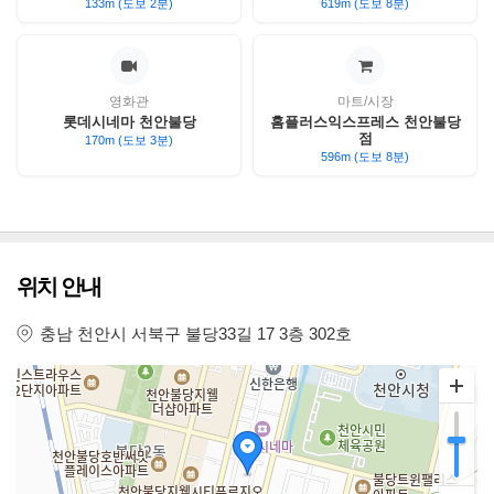
133m (도보 2분)
619m (도보 8분)
영화관
마트/시장
롯데시네마 천안불당
홈플러스익스프레스 천안불당
점
170m (도보 3분)
596m (도보 8분)
위치 안내
충남 천안시 서북구 불당33길 17 3층 302호