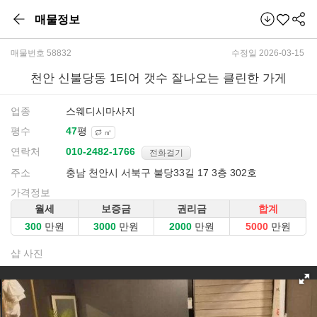
매물정보
매물번호 58832
수정일 2026-03-15
천안 신불당동 1티어 갯수 잘나오는 클린한 가게
업종
스웨디시마사지
평수
평
㎡
연락처
전화걸기
주소
충남 천안시 서북구 불당33길 17 3층 302호
가격정보
월세
보증금
권리금
합계
만원
만원
만원
만원
샵 사진