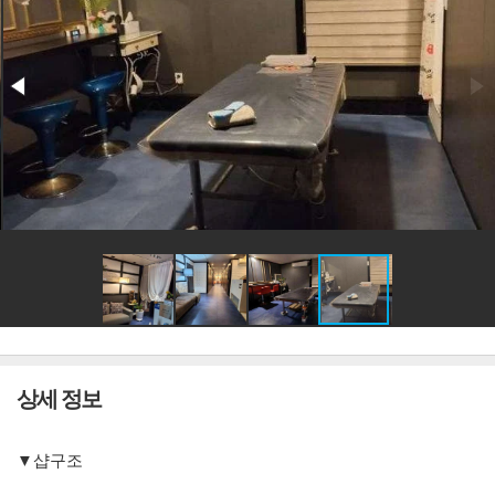
상세 정보
▼샵구조