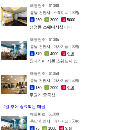
매물번호 : 61086
충남 천안시 |
스웨디시 |
90평
250
3000
5000
월
보
권
성정동 스웨디시샵 매매
매물번호 : 61085
충남 천안시 |
마사지샵 |
90평
370
4000
없음
월
보
권
인테리어 지원 스웨드시 샵
매물번호 : 61058
충남 천안시 |
마사지샵 |
50평
130
2000
없음
월
보
권
무권리 중국샵
7일 후에 종료되는 매물
매물번호 : 61008
충남 천안시 |
마사지샵 |
50평
75
1000
없음
월
보
권