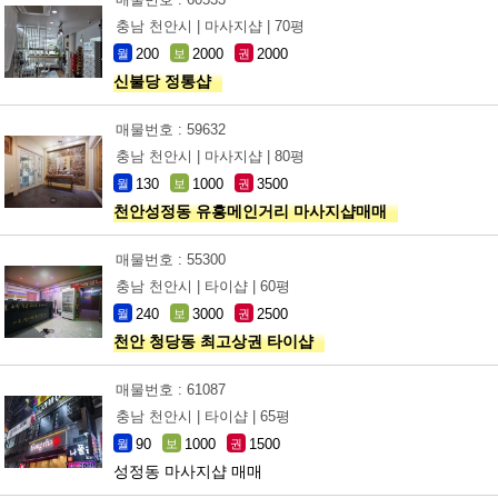
충남 천안시 |
마사지샵 |
70평
200
2000
2000
월
보
권
신불당 정통샵
매물번호 : 59632
충남 천안시 |
마사지샵 |
80평
130
1000
3500
월
보
권
천안성정동 유흥메인거리 마사지샵매매
매물번호 : 55300
충남 천안시 |
타이샵 |
60평
240
3000
2500
월
보
권
천안 청당동 최고상권 타이샵
매물번호 : 61087
충남 천안시 |
타이샵 |
65평
90
1000
1500
월
보
권
성정동 마사지샵 매매