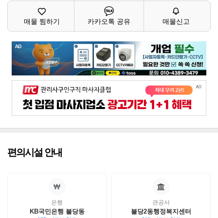
매물 찜하기
카카오톡 공유
매물신고
편의시설 안내
은행
관공서
KB국민은행 불당동
불당2동행정복지센터