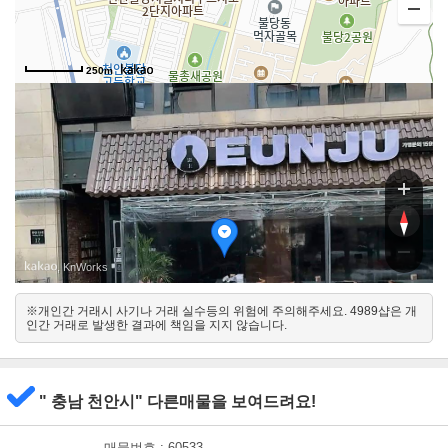
250m
불당3
불당3
, KnWorks
※개인간 거래시 사기나 거래 실수등의 위험에 주의해주세요. 4989샵은 개
남
인간 거래로 발생한 결과에 책임을 지지 않습니다.
북
" 충남 천안시" 다른매물을 보여드려요!
매물번호 : 60533