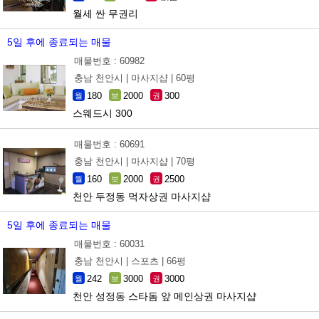
월세 싼 무권리
5일 후에 종료되는 매물
매물번호 : 60982
충남 천안시 |
마사지샵 |
60평
180
2000
300
월
보
권
스웨드시 300
매물번호 : 60691
충남 천안시 |
마사지샵 |
70평
160
2000
2500
월
보
권
천안 두정동 먹자상권 마사지샵
5일 후에 종료되는 매물
매물번호 : 60031
충남 천안시 |
스포츠 |
66평
242
3000
3000
월
보
권
천안 성정동 스타돔 앞 메인상권 마사지샵