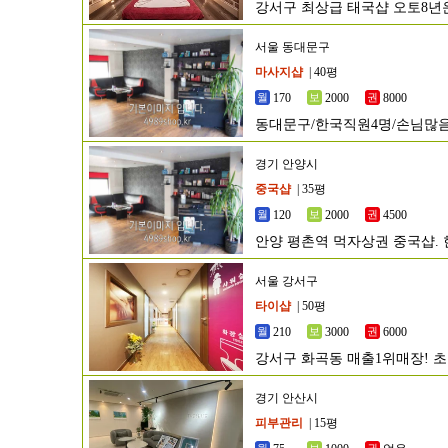
강서구 최상급 태국샵 오토8년운
서울 동대문구
마사지샵
| 40평
170
2000
8000
동대문구/한국직원4명/손님많
경기 안양시
중국샵
| 35평
120
2000
4500
안양 평촌역 먹자상권 중국샵. 
서울 강서구
타이샵
| 50평
210
3000
6000
강서구 화곡동 매출1위매장! 
경기 안산시
피부관리
| 15평