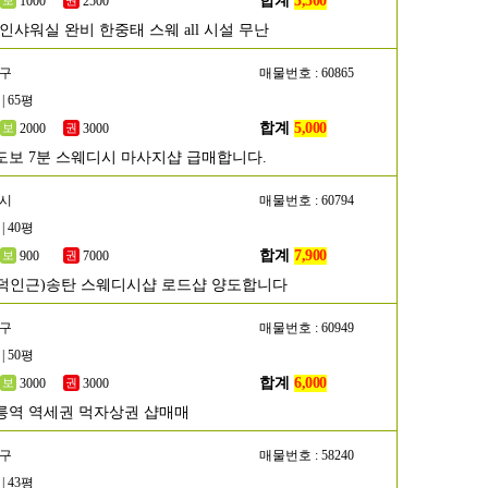
합계
3,500
1000
2500
인샤워실 완비 한중태 스웨 all 시설 무난
해구
매물번호 : 60865
| 65평
합계
5,000
2000
3000
도보 7분 스웨디시 마사지샵 급매합니다.
택시
매물번호 : 60794
| 40평
합계
7,900
900
7000
덕인근)송탄 스웨디시샵 로드샵 양도합니다
남구
매물번호 : 60949
| 50평
합계
6,000
3000
3000
릉역 역세권 먹자상권 샵매매
동구
매물번호 : 58240
| 43평