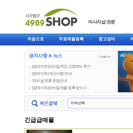
마사지샵 전문
직거래 1등 웹사이트
처음으로
무료매물등록
중고장터
공지사항 & 뉴스
더보기+
[업데이트]모바일 하단 고정메뉴 추가
[업데이트] 개선사항 안내
2026 설 연휴 운영안내
[업데이트]모바일 매물 등록 양식 U…
긴급급매물