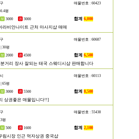
양구
매물번호 : 60423
46.4평
합계
6,000
3000
3000
아라비안나이트 근처 마사지샵 매매
진구
매물번호 : 60687
| 30평
합계
6,500
2000
4500
1분거리 장사 잘되는 태국 스웨디시샵 판매합니다
원시
매물번호 : 60113
| 65평
합계
8,500
3000
5500
리 상권좋은 매물입니다!!]
랑구
매물번호 : 55438
23평
합계
2,100
500
1600
우림시장 인근 먹자상권 중국샵