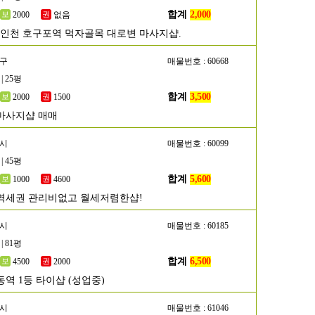
합계
2,000
2000
없음
]인천 호구포역 먹자골목 대로변 마사지샵.
작구
매물번호 : 60668
| 25평
합계
3,500
2000
1500
마사지샵 매매
흥시
매물번호 : 60099
| 45평
합계
5,600
1000
4600
역세권 관리비없고 월세저렴한샵!
천시
매물번호 : 60185
| 81평
합계
6,500
4500
2000
동역 1등 타이샵 (성업중)
산시
매물번호 : 61046