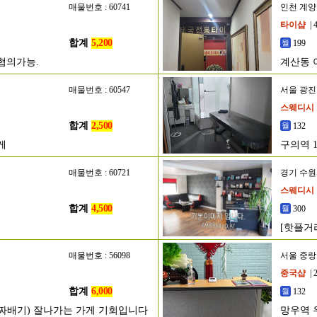
매물번호 : 60741
인천 계
타이샵
| 
합계
5,200
199
협의가능.
계산동 
매물번호 : 60547
서울 광
스웨디시
합계
2,500
132
게
구의역 
매물번호 : 60721
경기 수
스웨디시
합계
4,500
300
[핫플거
매물번호 : 56098
서울 중
중국샵
| 
합계
6,000
132
알짜배기) 잘나가는 가게 기회입니다
망우역 