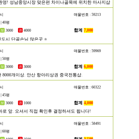
환영! 성남중앙시장 맞은편 차이나골목에 위치한 마사지샵
주시
매물번호 : 59213
| 40평
합계
7,000
3000
4000
신도시 단골손님 많은곳 ⭐
산시
매물번호 : 59969
| 50평
합계
6,000
3000
3000
 8000개이상. 안산 항아리상권 중국전통샵.
성시
매물번호 : 60322
| 45평
합계
4,000
3000
1000
바로 앞. 오셔서 직접 확인후 결정하셔도 됩니다!
주시
매물번호 : 58491
| 60평