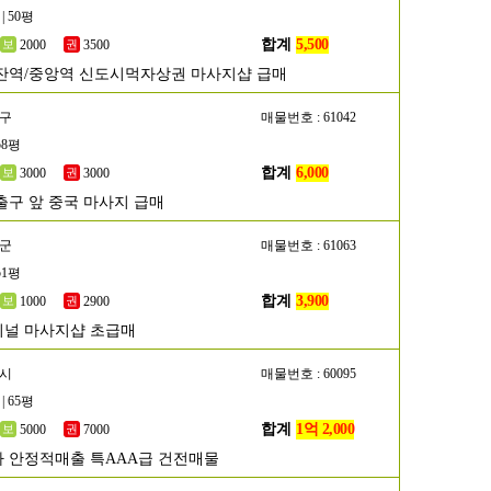
| 50평
합계
5,500
2000
3500
잔역/중앙역 신도시먹자상권 마사지샵 급매
서구
매물번호 : 61042
58평
합계
6,000
3000
3000
출구 앞 중국 마사지 급매
평군
매물번호 : 61063
51평
합계
3,900
1000
2900
널 마사지샵 초급매
포시
매물번호 : 60095
| 65평
합계
1억 2,000
5000
7000
 안정적매출 특AAA급 건전매물