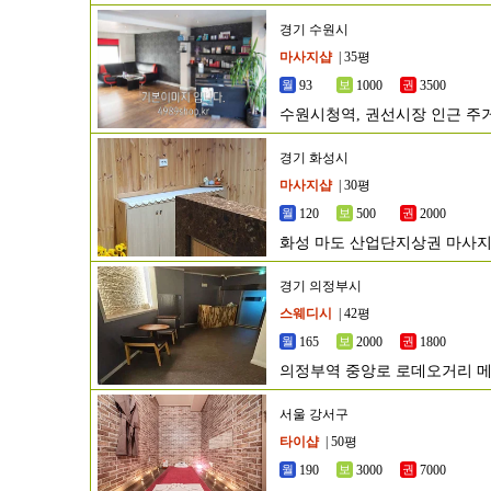
경기 수원시
마사지샵
| 35평
93
1000
3500
수원시청역, 권선시장 인근 주
경기 화성시
마사지샵
| 30평
120
500
2000
화성 마도 산업단지상권 마사지
경기 의정부시
스웨디시
| 42평
165
2000
1800
의정부역 중앙로 로데오거리 
서울 강서구
타이샵
| 50평
190
3000
7000