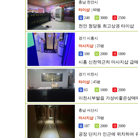
충남 천안시
타이샵
| 60평
240
3000
2500
천안 청당동 최고상권 타이샵
경기 시흥시
마사지샵
| 25평
100
2000
1800
시흥 신천역근처 마사지샵 급
경기 이천시
타이샵
| 45평
65
1000
2000
이천시부발읍 가성비좋은샾매
충남 서산시
마사지샵
| 70평
187
2000
2000
공장 단지가 인근에 위치하여 