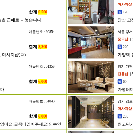
마사지샵
합계
6,500
170
초초 급매로 내놓습니다.
안산 고
매물번호 : 60854
서울 강
중국샵
| 
합계
3,300
220
.마사지샵(ㅁ)
가양역 
매물번호 : 51353
경기 가
전통샵
| 
합계
6,000
60
매매
가평터미
매물번호 : 61043
경기 김
마사지샵
합계
6,000
285
정없어요!글꼭다읽어주세요!인수인
최고단가