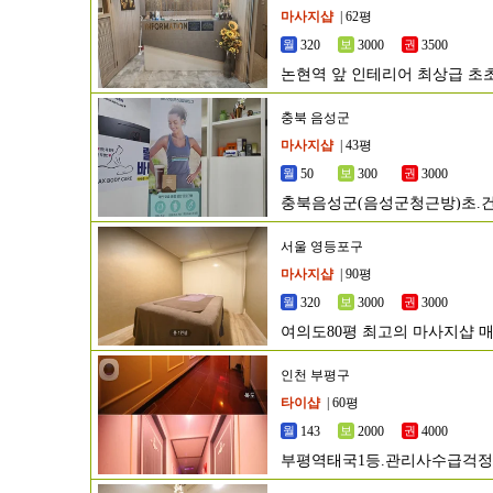
마사지샵
| 62평
320
3000
3500
논현역 앞 인테리어 최상급 초
충북 음성군
마사지샵
| 43평
50
300
3000
충북음성군(음성군청근방)초.건
서울 영등포구
마사지샵
| 90평
320
3000
3000
여의도80평 최고의 마사지샵 
인천 부평구
타이샵
| 60평
143
2000
4000
부평역태국1등.관리사수급걱
계확실합니다