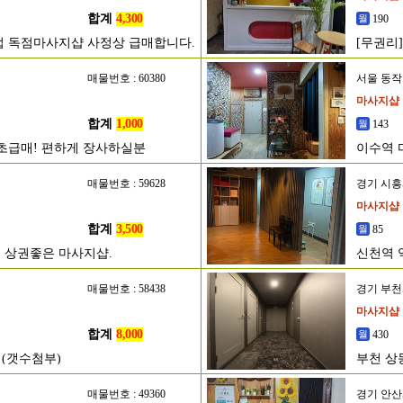
합계
4,300
190
영업 독점마사지샵 사정상 급매합니다.
[무권리
매물번호 : 60380
서울 동
마사지샵
합계
1,000
143
 초급매! 편하게 장사하실분
이수역 
매물번호 : 59628
경기 시
마사지샵
합계
3,500
85
 상권좋은 마사지샵.
신천역 
매물번호 : 58438
경기 부
마사지샵
합계
8,000
430
 (갯수첨부)
부천 상
매물번호 : 49360
경기 안