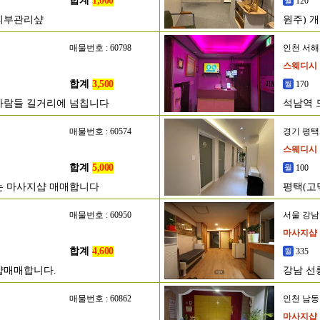
합계
1,000
120
 피부관리샾
원주) 개
매물번호 : 60798
인천 서
스웨디시
합계
3,500
170
사람들 길거리에 넘칩니다
석남역 
매물번호 : 60574
경기 평
스웨디시
합계
5,000
100
는 마사지샵 매매합니다
평택(고
매물번호 : 60950
서울 강
마사지샵
합계
4,600
335
샵매매합니다.
강남 선
매물번호 : 60862
인천 남
마사지샵