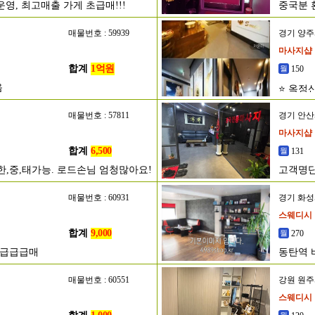
영, 최고매출 가게 초급매!!!
중국분 
매물번호 : 59939
경기 양
마사지샵
합계
1억원
150
음
⭐ 옥정
매물번호 : 57811
경기 안
마사지샵
합계
6,500
131
한,중,태가능. 로드손님 엄청많아요!
고객명단
매물번호 : 60931
경기 화
스웨디시
합계
9,000
270
초급급급매
동탄역 
매물번호 : 60551
강원 원
스웨디시