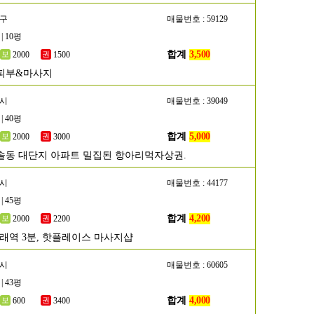
서구
매물번호 : 59129
| 10평
합계
3,500
2000
1500
피부&마사지
성시
매물번호 : 39049
| 40평
합계
5,000
2000
3000
솔동 대단지 아파트 밀집된 항아리먹자상권.
포시
매물번호 : 44177
| 45평
합계
4,200
2000
2200
구래역 3분, 핫플레이스 마사지샵
남시
매물번호 : 60605
| 43평
합계
4,000
600
3400