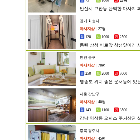
75
1000
없음
안산시 고잔동 완벽한 마사지
경기 화성시
마사지샵
| 27평
120
1000
2500
동탄 삼성 바로앞 삼성앞이라 
인천 중구
마사지샵
| 70평
250
2000
3000
영종도 위치 좋은 운서동에 있
서울 강남구
마사지샵
| 40평
143
1100
3500
강남 역삼동 오피스 주거상권 
충북 청주시
마사지샵
| 45평