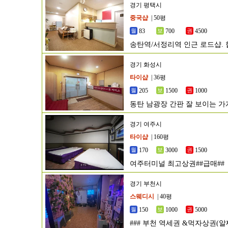
경기 평택시
중국샵
| 50평
83
700
4500
송탄역/서정리역 인근 로드샵. 
경기 화성시
타이샵
| 36평
205
1500
1000
동탄 남광장 간판 잘 보이는 가
경기 여주시
타이샵
| 160평
170
3000
1500
여주터미널 최고상권##급매##
경기 부천시
스웨디시
| 40평
150
1000
5000
### 부천 역세권 &먹자상권(