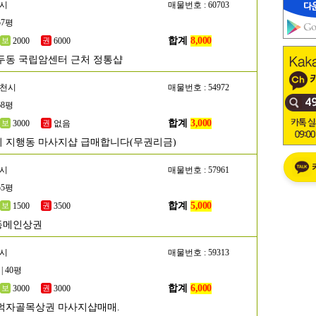
양시
매물번호 : 60703
57평
합계
8,000
2000
6000
두동 국립암센터 근처 정통샵
두천시
매물번호 : 54972
68평
합계
3,000
3000
없음
 지행동 마사지샵 급매합니다(무권리금)
산시
매물번호 : 57961
55평
합계
5,000
1500
3500
동메인상권
명시
매물번호 : 59313
| 40평
합계
6,000
3000
3000
먹자골목상권 마사지샵매매.