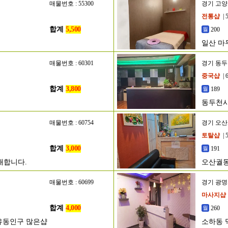
매물번호 : 55300
경기 고
전통샵
| 
합계
5,500
200
일산 마
매물번호 : 60301
경기 동
중국샵
| 
합계
3,800
189
매
동두천시
매물번호 : 60754
경기 오
토탈샵
| 
합계
3,000
191
매합니다.
오산궐
매물번호 : 60699
경기 광
마사지샵
합계
4,000
260
유동인구 많은샵
소하동 