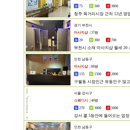
75
500
3800
청주 육거리시장 근처 12년 
경기 부천시
마사지샵
| 37평
20
300
700
부천시 소재 마사지샵 월세 20
인천 남동구
마사지샵
| 60평
135
1500
2000
구월동 시장인근 유동인구 많고
서울 강서구
스웨디시
| 40평
270
3000
5000
강서 콜 5등안에 들어오는 업장
인천 남동구