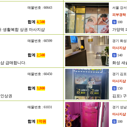
매물번호 : 60643
서울 강
피부경락
합계
4,500
100
거·생활복합 상권 마사지샵
가양역 
매물번호 : 60599
경기 화
마사지샵
합계
2,500
140
샵 급매합니다.
화성 새
매물번호 : 60450
경기 김
마사지샵
합계
3,800
150
메인상권
김포) 
매물번호 : 61031
경기 성
마사지샵
합계
1억원
100