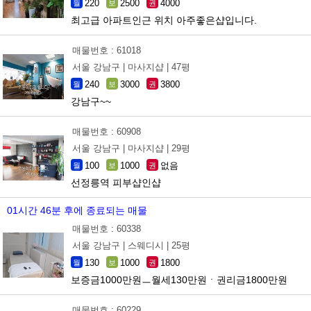
220
2500
4000
월
보
권
최고급 아파트인근 위치 아주좋은샵입니다.
매물번호 : 61018
서울 강남구 |
마사지샵 |
47평
240
3000
3800
월
보
권
강남구~~
매물번호 : 60908
서울 강남구 |
마사지샵 |
29평
100
1000
없음
월
보
권
선정릉역 피부샵인샵
01시간 46분 후에 종료되는 매물
매물번호 : 60338
서울 강남구 |
스웨디시 |
25평
130
1000
1800
월
보
권
보증금1000만원ㅡ월세130만원ㆍ권리금1800만원
매물번호 : 60229