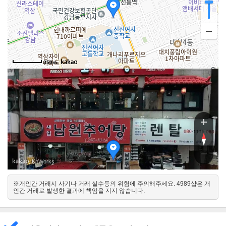
250m
선릉로8
선릉로8
, KnWorks
※개인간 거래시 사기나 거래 실수등의 위험에 주의해주세요. 4989샵은 개
동
인간 거래로 발생한 결과에 책임을 지지 않습니다.
서