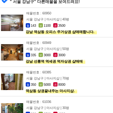
" 서울 강남구" 다른매물을 보여드려요!
매물번호 : 60950
서울 강남구 |
마사지샵 |
40평
143
1100
3500
월
보
권
강남 역삼동 오피스 주거상권 샵매매합니다.
매물번호 : 60949
서울 강남구 |
마사지샵 |
50평
335
3000
3000
월
보
권
강남 선릉역 역세권 먹자상권 샵매매
매물번호 : 60385
서울 강남구 |
마사지샵 |
70평
350
5000
8000
월
보
권
역삼동 상권끝내주는 마사지샵.
매물번호 : 61036
서울 강남구 |
마사지샵 |
30평