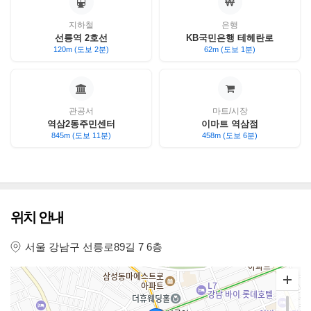
지하철
은행
선릉역 2호선
KB국민은행 테헤란로
120m (도보 2분)
62m (도보 1분)
관공서
마트/시장
역삼2동주민센터
이마트 역삼점
845m (도보 11분)
458m (도보 6분)
위치 안내
서울 강남구 선릉로89길 7 6층