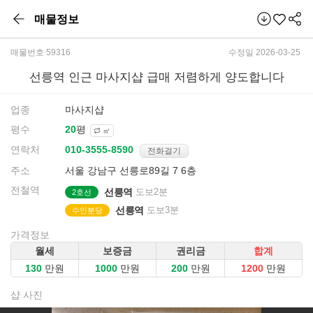
매물정보
매물번호 59316
수정일 2026-03-25
선릉역 인근 마사지샵 급매 저렴하게 양도합니다
업종
마사지샵
평수
평
㎡
연락처
전화걸기
주소
서울 강남구 선릉로89길 7 6층
전철역
선릉역
도보2분
2호선
선릉역
도보3분
수인분당
가격정보
월세
보증금
권리금
합계
만원
만원
만원
만원
샵 사진