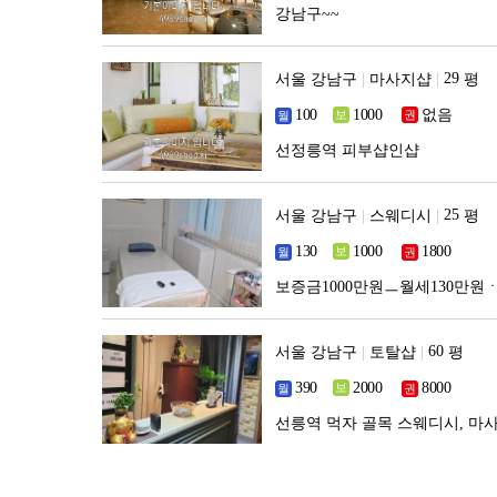
강남구~~
서울 강남구
|
마사지샵
|
평
없음
선정릉역 피부샵인샵
서울 강남구
|
스웨디시
|
평
보증금1000만원ㅡ월세130만원
서울 강남구
|
토탈샵
|
평
선릉역 먹자 골목 스웨디시, 마사