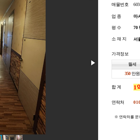
매물번호
603
업 종
마
평 수
소 재 지
서울
가격정보
월세
만원
합 계
연락처
※ 연락처를 문