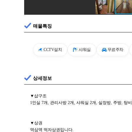
매물특징
CCTV설치
샤워실
무료주차
상세정보
▼샵구조
1인실 7개, 관리사방 2개, 샤워실 2개, 실장방, 주방, 탕비
▼상권
역삼역 먹자상권입니다.