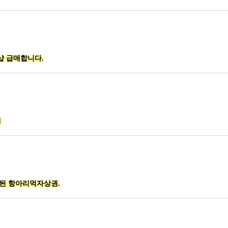
샵 급매합니다.
게
집된 항아리먹자상권.