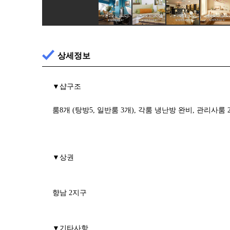
상세정보
▼샵구조
룸8개 (탕방5, 일반룸 3개), 각룸 냉난방 완비, 관리사룸 2
▼상권
향남 2지구
▼기타사항