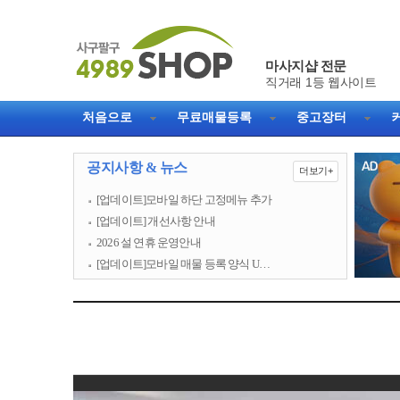
마사지샵 전문
처음으로
무료매물등록
중고장터
공지사항 & 뉴스
더보기+
[업데이트]모바일 하단 고정메뉴 추가
[업데이트] 개선사항 안내
2026 설 연휴 운영안내
[업데이트]모바일 매물 등록 양식 U…