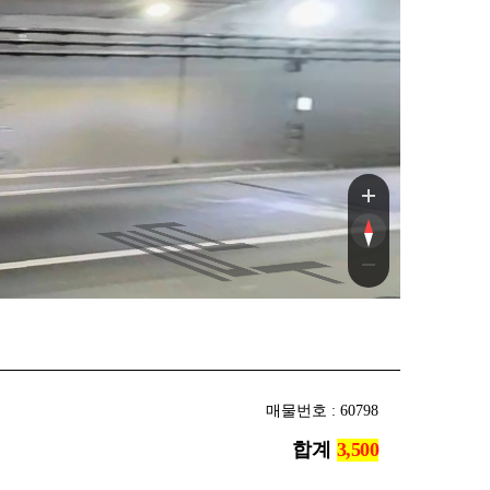
로
로
매물번호 : 60798
합계