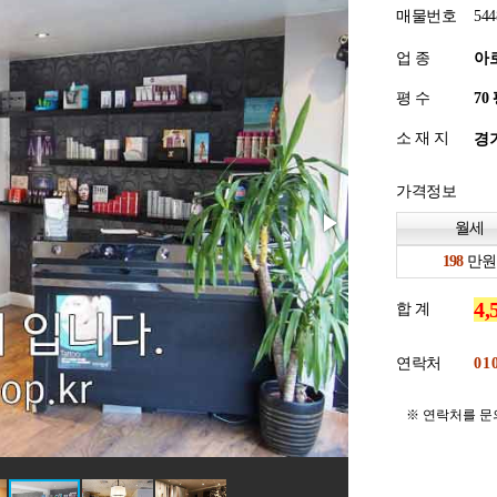
매물번호
544
업 종
아
평 수
소 재 지
경기
가격정보
월세
만원
합 계
연락처
※ 연락처를 문