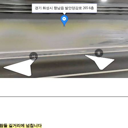
양감
양감
경기 화성시 향남읍 발안양감로 205 6층
동
서
사람들 길거리에 넘칩니다