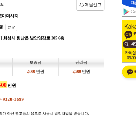
82
매물신고
로마마사지
평
㎡
 화성시 향남읍 발안양감로 205 6층
보증금
권리금
만원
만원
만원
의가 아닌 광고등의 용도로 사용시 법적처벌을 받습니다.