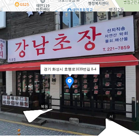
효행로
효
경기 화성시 효행로1039번길 8-4
북동
서