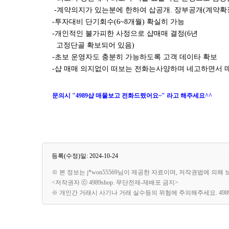
-계약의지가 있는분에 한하여 삽공개. 장부공개(계약확
-투자대비 단기회수(6~8개월) 확실히 가능
-개인적인 불가피한 사정으로 샵매매 결정(6년
고정단골 확보되어 있음)
-초보 운영자도 충분히 가능하도록 고객 데이타 확보
-샵 매매 의지없이 떠보는 전화는사양하며 네고하면서 
문의시 "4989샵 매물보고 전화드렸어요~" 라고 해주세요^^
등록(수정)일: 2024-10-24
※ 본 정보는 j*won55569님이 제공한 자료이며, 저작권법에 의해
<저작권자 ⓒ 4989shop. 무단전재-재배포 금지>
※ 개인간 거래시 사기나 거래 실수등의 위험에 주의해주세요. 49