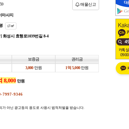
59
매물신고
이마사지
평
㎡
 화성시 효행로1039번길 8-4
보증금
권리금
만원
만원
만원
의가 아닌 광고등의 용도로 사용시 법적처벌을 받습니다.