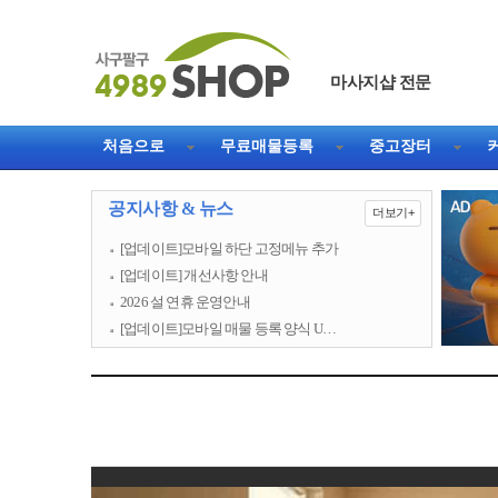
마사지샵 전문
직거래 1등 웹사이트
처음으로
무료매물등록
중고장터
공지사항 & 뉴스
더보기+
[업데이트]모바일 하단 고정메뉴 추가
[업데이트] 개선사항 안내
2026 설 연휴 운영안내
[업데이트]모바일 매물 등록 양식 U…