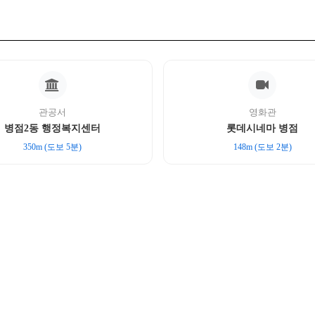
관공서
영화관
병점2동 행정복지센터
롯데시네마 병점
350m (도보 5분)
148m (도보 2분)