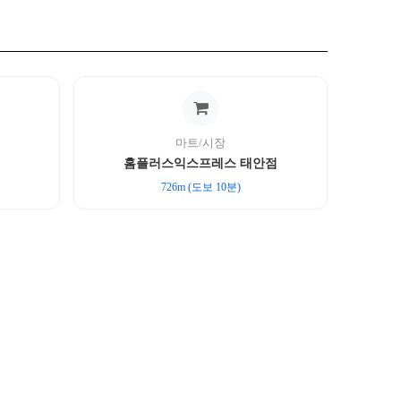
마트/시장
홈플러스익스프레스 태안점
726m (도보 10분)