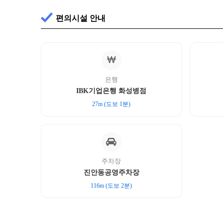
편의시설 안내
은행
IBK기업은행 화성병점
27m (도보 1분)
주차장
진안동공영주차장
116m (도보 2분)