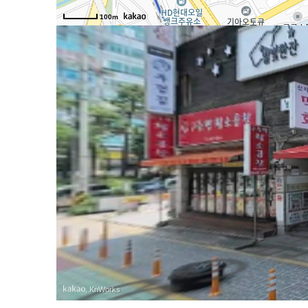
100m
, KnWorks