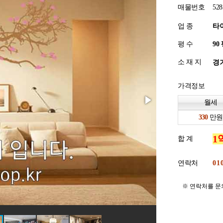
매물번호
528
업 종
타
평 수
소 재 지
경기
가격정보
월세
만원
합 계
연락처
※ 연락처를 문