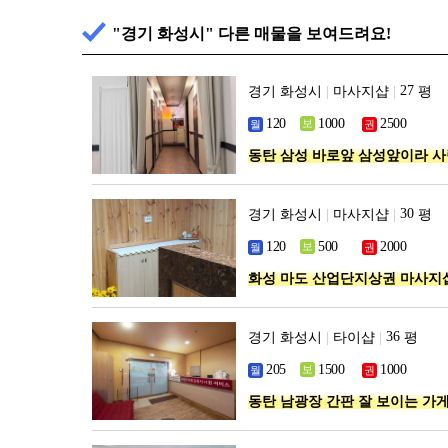
"경기 화성시" 다른 매물을 보여드려요!
경기 화성시
|
마사지샵
|
평
동탄 삼성 바로앞 삼성앞이라 
경기 화성시
|
마사지샵
|
평
화성 마도 산업단지상권 마사지
경기 화성시
|
타이샵
|
평
동탄 남광장 간판 잘 보이는 가