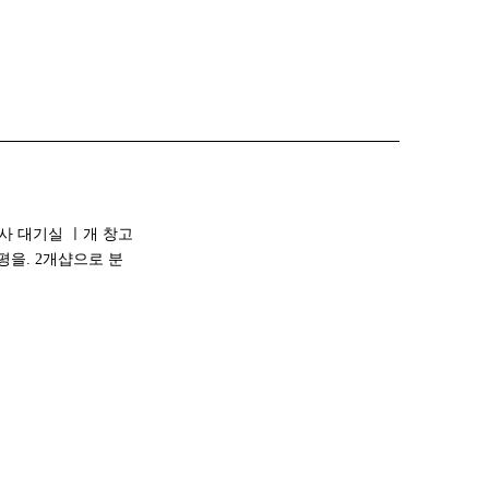
리사 대기실 ㅣ개 창고
평을. 2개샵으로 분