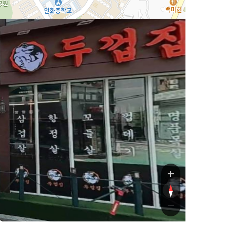
103
행로1