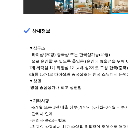
상세정보
▼샵구조
-타이샵 (50평) 중국샵 또는 한국샵가능(40평)
으로 운영할 수 있도록 출입문 (운영에 효울성을 위해 C
1개 세탁실 1개 화장실 1개,샤워실2개로 구성 한국(중국)
리(룸 15개)로 타이샵과 중국샵또는 힌국 스워디시 운
▼상권
병점 중심상가내 최고 상권임
▼기타사항
-6개월 또는 1년 매출 장부(계약시 )6개월~8개월내 
-관리사 인계
-관리사 숙소는 별도
-최고의 상권에서 최고 수익율 효울적인 운영으로 엄청