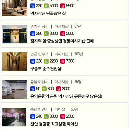
320
5000
5500
월
보
권
먹자상권 단골많은 샵
|
|
경기 성남시
마사지샵
37평
280
3000
5000
월
보
권
정자역 앞 중심상권 정통마사지샵 급매
|
|
인천 연수구
마사지샵
100평
220
2200
7300
월
보
권
구송도 순수건전샵
|
|
충남 아산시
마사지샵
45평
50
300
2000
월
보
권
온양온천역 근처 먹자상권 유동인구 많은샵!
|
|
충남 천안시
타이샵
60평
240
3000
2500
월
보
권
천안 청당동 최고상권 타이샵