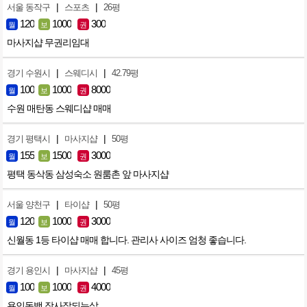
|
|
서울 동작구
스포츠
26평
120
1000
300
월
보
권
마사지샵 무권리임대
|
|
경기 수원시
스웨디시
42.79평
100
1000
8000
월
보
권
수원 매탄동 스웨디샵 매매
|
|
경기 평택시
마사지샵
50평
155
1500
3000
월
보
권
평택 동삭동 삼성숙소 원룸촌 앞 마사지샵
|
|
서울 양천구
타이샵
50평
120
1000
3000
월
보
권
신월동 1등 타이샵 매매 합니다. 관리사 사이즈 엄청 좋습니다.
|
|
경기 용인시
마사지샵
45평
100
1000
4000
월
보
권
용인동백 장사잘되는샆