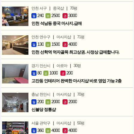
|
|
인천 서구
중국샵
70평
240
2500
3000
월
보
권
인천 석남동 중국 마사지.급매
|
|
인천 연수구
마사지샵
71평
130
1500
4000
월
보
권
인천 선학역 먹자골목 최고상권. 사정상 급매합니다.
|
|
경기 안산시
아로마
30평
80
1000
200
월
보
권
고잔동 인테리어 완벽한 마사지샵 바로 영업 가능 2층
|
|
충남 천안시
마사지샵
70평
200
2000
2000
월
보
권
신불당 정통샵
|
|
서울 관악구
마사지샵
50평
360
4000
4000
월
보
권