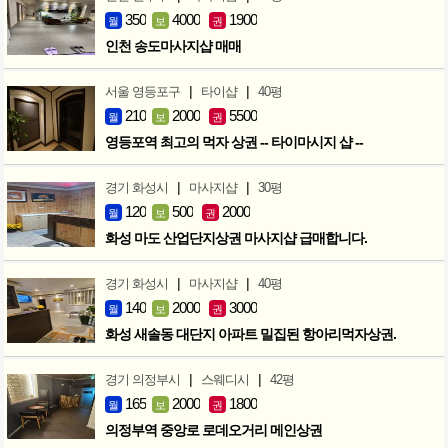
350
4000
1900
월
보
권
인천 송도마사지샵 매매
|
|
서울 영등포구
타이샵
40평
210
2000
5500
월
보
권
영등포역 최고의 먹자 상권 -- 타이마시지 샵 --
|
|
경기 화성시
마사지샵
30평
120
500
2000
월
보
권
화성 마도 산업단지상권 마사지샵 급매합니다.
|
|
경기 화성시
마사지샵
40평
140
2000
3000
월
보
권
화성 새솔동 대단지 아파트 밀집된 항아리먹자상권.
|
|
경기 의정부시
스웨디시
42평
165
2000
1800
월
보
권
의정부역 중앙로 로데오거리 메인상권