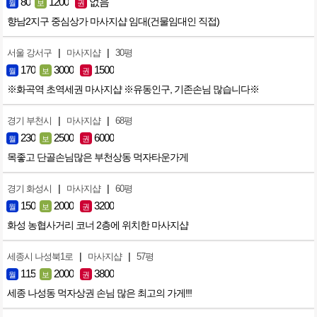
80
1200
없음
월
보
권
향남2지구 중심상가 마사지샵 임대(건물임대인 직접)
|
|
서울 강서구
마사지샵
30평
170
3000
1500
월
보
권
※화곡역 초역세권 마사지샵 ※유동인구, 기존손님 많습니다※
|
|
경기 부천시
마사지샵
68평
230
2500
6000
월
보
권
목좋고 단골손님많은 부천상동 먹자타운가게
|
|
경기 화성시
마사지샵
60평
150
2000
3200
월
보
권
화성 농협사거리 코너 2층에 위치한 마사지샵
|
|
세종시 나성북1로
마사지샵
57평
115
2000
3800
월
보
권
세종 나성동 먹자상권 손님 많은 최고의 가게!!!