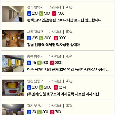
|
|
경기 평택시
스웨디시
40평
100
900
7000
월
보
권
평택(고덕인근)송탄 스웨디시샵 로드샵 양도합니다
|
|
서울 강남구
마사지샵
50평
335
3000
3000
월
보
권
강남 선릉역 역세권 먹자상권 샵매매
|
|
충북 청주시
마사지샵
45평
75
500
3800
월
보
권
청주 육거리시장 근처 12년 영업 독점마사지샵 사정상 급매합니다.
|
|
인천 남동구
마사지샵
43평
190
2000
없음
월
보
권
[무권리]인천 호구포역 먹자골목 대로변 마사지샵.
|
|
경기 부천시
마사지샵
37평
20
300
700
월
보
권