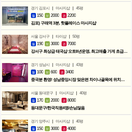
|
|
경기 김포시
마사지샵
45평
150
2000
2200
월
보
권
김포) 구래역 3분, 핫플레이스 마사지샵
|
|
서울 강서구
타이샵
50평
190
3000
7000
월
보
권
강서구 최상급 태국샵 오토8년운영, 최고매출 가게 초급매!!!
|
|
경기 성남시
마사지샵
43평
100
600
3400
월
보
권
중국분 환영! 성남중앙시장 맞은편 차이나골목에 위치한 마사지샵
|
|
서울 동대문구
마사지샵
40평
170
2000
8000
월
보
권
동대문구/한국직원4명/손님많음
|
|
경기 양주시
마사지샵
40평
150
3000
4000
월
보
권