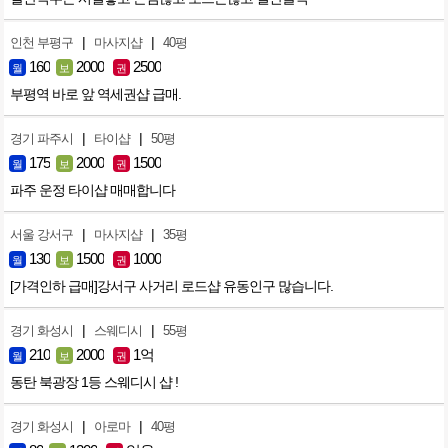
|
|
인천 부평구
마사지샵
40평
160
2000
2500
월
보
권
부평역 바로 앞 역세권샵 급매.
|
|
경기 파주시
타이샵
50평
175
2000
1500
월
보
권
파주 운정 타이샵 매매합니다
|
|
서울 강서구
마사지샵
35평
130
1500
1000
월
보
권
[가격인하 급매]강서구 사거리 로드샵 유동인구 많습니다.
|
|
경기 화성시
스웨디시
55평
210
2000
1억
월
보
권
동탄 북광장 1등 스웨디시 샵 !
|
|
경기 화성시
아로마
40평