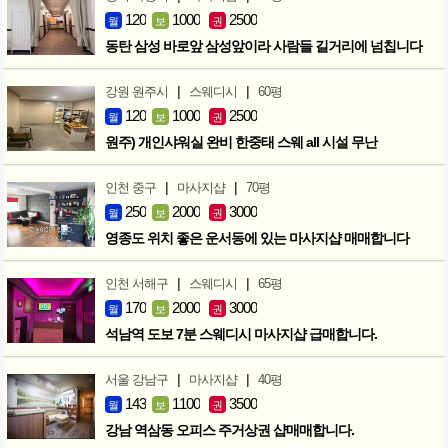
120
1000
2500
월
보
권
동탄 삼성 바로앞 삼성앞이라 사람들 길거리에 넘칩니다
|
|
강원 원주시
스웨디시
60평
120
1000
2500
월
보
권
원주) 개인샤워실 완비 한중태 스웨 all 시설 무난
|
|
인천 중구
마사지샵
70평
250
2000
3000
월
보
권
영종도 위치 좋은 운서동에 있는 마사지샵 매매합니다
|
|
인천 서해구
스웨디시
65평
170
2000
3000
월
보
권
석남역 도보 7분 스웨디시 마사지샵 급매합니다.
|
|
서울 강남구
마사지샵
40평
143
1100
3500
월
보
권
강남 역삼동 오피스 주거상권 샵매매합니다.