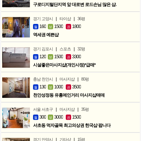
구로디지털단지역 앞 대로변 로드손님 많은 샵.
|
|
경기 고양시
타이샵
36평
160
1500
1800
월
보
권
역세권 예쁜샵
|
|
경기 김포시
스포츠
32평
120
1500
3300
월
보
권
시설좋은마사지샵(개인사정)*급매*
|
|
충남 천안시
마사지샵
80평
130
1000
3500
월
보
권
천안성정동 유흥메인거리 마사지샵매매
|
|
서울 서초구
마사지샵
35평
300
3000
1500
월
보
권
서초동 먹자골목 최고의상권 한국샵 팝니다
|
|
경기 안양시
기타샵
15평