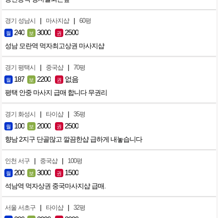
|
|
경기 성남시
마사지샵
60평
240
3000
2500
월
보
권
성남 모란역 먹자최고상권 마사지샵
|
|
경기 평택시
중국샵
70평
187
2200
없음
월
보
권
평택 안중 마사지 급매 합니다 무권리
|
|
경기 화성시
타이샵
35평
100
2000
2500
월
보
권
향남 2지구 단골많고 깔끔한샵 급하게 내놓습니다
|
|
인천 서구
중국샵
100평
200
3000
1500
월
보
권
석남역 먹자상권 중국마사지샵 급매.
|
|
서울 서초구
타이샵
32평