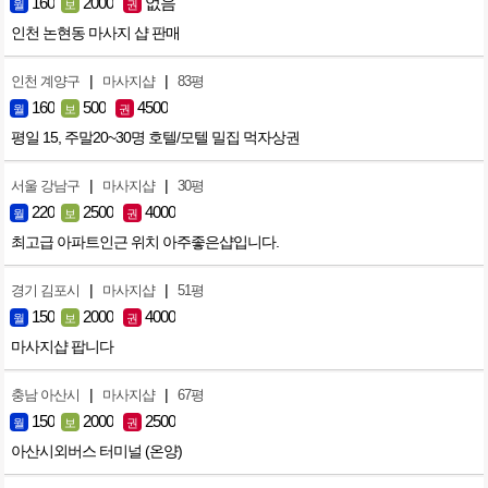
160
2000
없음
월
보
권
인천 논현동 마사지 샵 판매
|
|
인천 계양구
마사지샵
83평
160
500
4500
월
보
권
평일 15, 주말20~30명 호텔/모텔 밀집 먹자상권
|
|
서울 강남구
마사지샵
30평
220
2500
4000
월
보
권
최고급 아파트인근 위치 아주좋은샵입니다.
|
|
경기 김포시
마사지샵
51평
150
2000
4000
월
보
권
마사지샵 팝니다
|
|
충남 아산시
마사지샵
67평
150
2000
2500
월
보
권
아산시외버스 터미널 (온양)