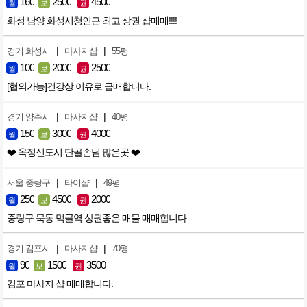
160
2500
4500
월
보
권
화성 남양 화성시청인근 최고 상권 샵매매!!!!
|
|
경기 화성시
마사지샵
55평
100
2000
2500
월
보
권
[협의가능]건강상 이유로 급매합니다.
|
|
경기 양주시
마사지샵
40평
150
3000
4000
월
보
권
❤️ 옥정신도시 단골손님 많은곳 ❤️
|
|
서울 중랑구
타이샵
49평
250
4500
2000
월
보
권
중랑구 묵동 먹골역 상권좋은 매물 매매합니다.
|
|
경기 김포시
마사지샵
70평
90
1500
3500
월
보
권
김포 마사지 샵 매매합니다.