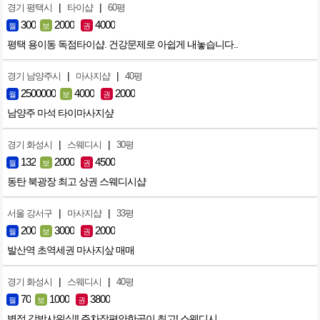
|
|
경기 평택시
타이샵
60평
300
2000
4000
월
보
권
평택 용이동 독점타이샵. 건강문제로 아쉽게 내놓습니다..
|
|
경기 남양주시
마사지샵
40평
2500000
4000
2000
월
보
권
남양주 마석 타이마사지샾
|
|
경기 화성시
스웨디시
30평
132
2000
4500
월
보
권
동탄 북광장 최고 상권 스웨디시샵
|
|
서울 강서구
마사지샵
33평
200
3000
2000
월
보
권
발산역 초역세권 마사지샆 매매
|
|
경기 화성시
스웨디시
40평
70
1000
3800
월
보
권
병점 각방샤워실!! 주차장편안한곳이 최고! 스웨디시