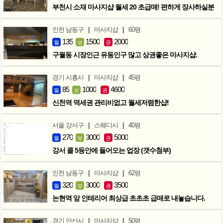
부천시 소재 마사지샵 월세 20 초급매! 편하게 장사하실분
|
|
인천 남동구
마사지샵
60평
135
1500
2000
월
보
권
구월동 시장인근 유동인구 많고 상권좋은 마사지샵.
|
|
경기 시흥시
마사지샵
45평
85
1000
4600
월
보
권
신천역 역세권 관리비없고 월세저렴한샵!
|
|
서울 강서구
스웨디시
40평
270
3000
5000
월
보
권
강서 콜 5등안에 들어오는 업장 (갯수첨부)
|
|
인천 남동구
마사지샵
62평
320
3000
3500
월
보
권
논현역 앞 인테리어 최상급 초초초 급매로 내놓습니다.
|
|
경기 안산시
마사지샵
50평