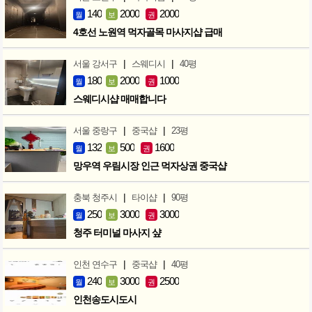
140
2000
2000
월
보
권
4호선 노원역 먹자골목 마사지샵 급매
|
|
서울 강서구
스웨디시
40평
180
2000
1000
월
보
권
스웨디시샵 매매합니다
|
|
서울 중랑구
중국샵
23평
132
500
1600
월
보
권
망우역 우림시장 인근 먹자상권 중국샵
|
|
충북 청주시
타이샵
90평
250
3000
3000
월
보
권
청주 터미널 마사지 샾
|
|
인천 연수구
중국샵
40평
240
3000
2500
월
보
권
인천송도시도시