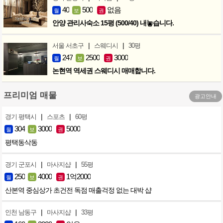
40
500
없음
월
보
권
안양 관리사숙소 15평 (500/40) 내놓습니다.
|
|
서울 서초구
스웨디시
30평
247
2500
3000
월
보
권
논현역 역세권 스웨디시 매매합니다.
프리미엄 매물
광고안내
|
|
경기 평택시
스포츠
60평
304
3000
5000
월
보
권
평택동삭동
|
|
경기 군포시
마사지샵
55평
250
4000
1억2000
월
보
권
산본역 중심상가 초건전 독점 매출걱정 없는 대박 샵
|
|
인천 남동구
마사지샵
33평