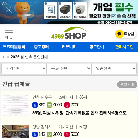
톡상담
메    뉴
무료매물등록
중고장터
커뮤니티
광고안내
마사지클럽
2026 설 연휴 운영안내
[업데이트]모바일 하단 고정메뉴 추가
[업데이트] 개선사항 안내
긴급 급매물
광고안내
|
|
인천 연수구
스웨디시
85평
360
4000
2000
월
보
권
85평, 각방 샤워장, 단속기록없음,현재 관리사 4명으로 성업중
|
|
경남 김해시
마사지샵
50평
143
2000
5000
월
보
권