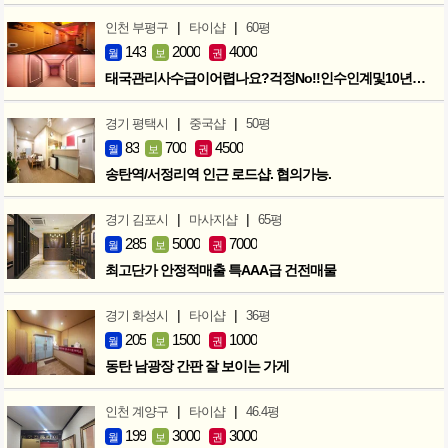
|
|
인천 부평구
타이샵
60평
143
2000
4000
월
보
권
태국관리사수급이어렵나요?걱정No!!인수인계및10년노하우 모두승계
|
|
경기 평택시
중국샵
50평
83
700
4500
월
보
권
송탄역/서정리역 인근 로드샵. 협의가능.
|
|
경기 김포시
마사지샵
65평
285
5000
7000
월
보
권
최고단가 안정적매출 특AAA급 건전매물
|
|
경기 화성시
타이샵
36평
205
1500
1000
월
보
권
동탄 남광장 간판 잘 보이는 가게
|
|
인천 계양구
타이샵
46.4평
199
3000
3000
월
보
권