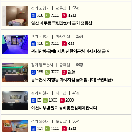
|
|
경기 고양시
전통샵
57평
200
2000
3500
월
보
권
일산 마두동 국립암센터 근처 정통샵
|
|
경기 시흥시
마사지샵
25평
100
2000
800
월
보
권
권리인하 급매! 시흥 신천역근처 마사지샵 급매
|
|
경기 동두천시
중국샵
68평
189
3000
없음
월
보
권
동두천시 지행동 마사지샵 급매합니다(무권리금)
|
|
경기 이천시
타이샵
45평
65
1000
2000
월
보
권
이천시부발읍 가성비좋은샾매매합니다.
|
|
경기 오산시
토탈샵
55평
191
1500
3500
월
보
권