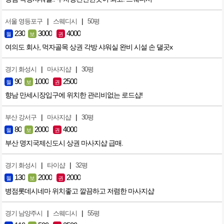
|
|
서울 영등포구
스웨디시
50평
230
3000
4000
월
보
권
여의도 회사, 먹자골목 상권 각방 샤워실 완비 시설 손 댈곳x
|
|
경기 화성시
마사지샵
30평
90
1000
2500
월
보
권
향남 만세시장입구에 위치한 관리비없는 로드샵!
|
|
부산 강서구
마사지샵
30평
80
2000
4000
월
보
권
부산 명지국제신도시 상권 마사지샵 급매.
|
|
경기 화성시
타이샵
32평
130
2000
2000
월
보
권
병점롯데시네마 위치좋고 깔끔하고 저렴한 마사지샵
|
|
경기 남양주시
스웨디시
55평