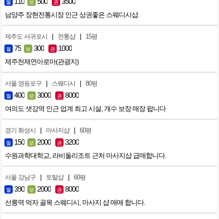
110
500
3500
월
보
권
남양주 장현전통시장 인근 상권좋은 스웨디시샵.
|
|
제주도 서귀포시
전통샵
15평
75
300
1000
월
보
권
제주천제연아로마(관광지)
|
|
서울 영등포구
스웨디시
80평
400
3000
8000
월
보
권
여의도 샛강역 인근 업계 최고 시설, 개수 보장 매장 팝니다
|
|
경기 화성시
마사지샵
60평
150
2000
3200
월
보
권
수원과학대학교, 라비돌리조트 근처 마사지샵 급매합니다.
|
|
서울 강남구
토탈샵
60평
390
2000
8000
월
보
권
선릉역 먹자 골목 스웨디시, 마사지 샵 매매 합니다.