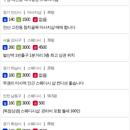
|
|
경기 안산시
마사지샵
40평
140
1500
없음
월
보
권
안산 고잔동 참치골목 마사지샵 매매 합니다
|
|
서울 강서구
스웨디시
30평
260
3000
4500
월
보
권
발산역 1번출구 1분거리 3층 최고 상권 위치
|
|
경기 하남시
스웨디시
20평
160
3000
없음
월
보
권
무권리 미사역 인근 스웨디시 샵 컨디션 좋습니다
|
|
인천 남동구
스웨디시
56.5평
160
3000
500
월
보
권
[독점상권] 스웨디시샵. 관리비 포함 월세 160만
|
|
경기 화성시
스웨디시
85평