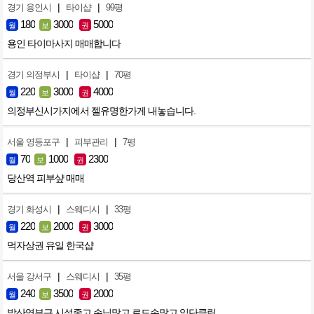
|
|
경기 용인시
타이샵
99평
180
3000
5000
월
보
권
용인 타이마사지 매매합니다
|
|
경기 의정부시
타이샵
70평
220
3000
4000
월
보
권
의정부신시가지에서 젤유명한가게 내놓습니다.
|
|
서울 영등포구
피부관리
7평
70
1000
2300
월
보
권
당산역 피부샾 매매
|
|
경기 화성시
스웨디시
33평
220
2000
3000
월
보
권
먹자상권 유일 한국샵
|
|
서울 강서구
스웨디시
35평
240
3500
2000
월
보
권
발산역부근 시설좋고 손님많고 로드손많고 일단클릭