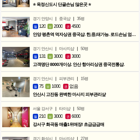
⭐ 옥정신도시 단골손님 많은곳 ⭐
|
|
경기 안양시
중국샵
35평
120
2000
4500
월
보
권
안양 평촌역 먹자상권 중국샵. 한,중,태가능. 로드손님 엄청많아요!
|
|
경기 안산시
마사지샵
50평
131
3000
3000
월
보
권
고객명단 8000개이상. 안산 항아리상권 중국전통샵.
|
|
경기 안산시
피부관리
15평
75
1000
없음
월
보
권
안산시 고잔동 완벽한 마사지 피부관리샾
|
|
서울 강서구
타이샵
50평
210
3000
6000
월
보
권
강서구 화곡동 매출1위매장! 초급급급매
|
|
경기 화성시
마사지샵
27평