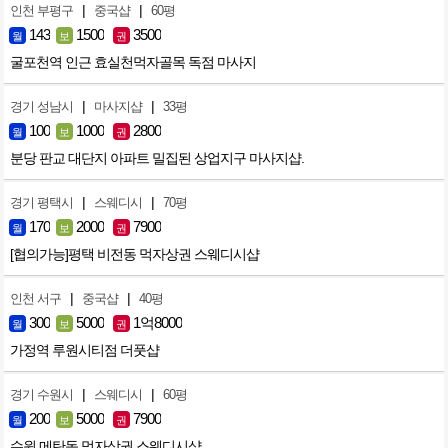
|
|
인천 부평구
중국샵
60평
143
1500
3500
월
보
권
굴포천역 인근 효실천먹자골목 독점 마사지
|
|
경기 성남시
마사지샵
33평
100
1000
2800
월
보
권
분당 판교 대단지 아파트 밀집된 상업지구 마사지샵.
|
|
경기 평택시
스웨디시
70평
170
2000
7900
월
보
권
[협의가능]평택 비전동 먹자상권 스웨디시샵
|
|
인천 서구
중국샵
40평
300
5000
1억8000
월
보
권
가정역 루원시티점 더풋샵
|
|
경기 수원시
스웨디시
60평
200
5000
7900
월
보
권
수원 메탄동 먹자상권 스웨디시샵