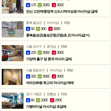
170
2000
3500
월
보
권
안산 고잔역/중앙역 신도시먹자상권 마사지샵 급매
|
|
충북 음성군
마사지샵
43평
50
300
3000
월
보
권
충북음성군(음성군청근방)초.건.마사지샵(ㅁ)
|
|
서울 강서구
중국샵
58평
220
3000
3000
월
보
권
가양역 출구 앞 중국 마사지 급매
|
|
서울 영등포구
마사지샵
90평
320
3000
3000
월
보
권
여의도80평 최고의 마사지샵 매매
|
|
경기 가평군
전통샵
51평
60
1000
2900
월
보
권
가평터미널 마사지샵 초급매