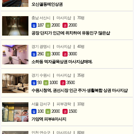
오산궐동메인상권
|
|
충남 서산시
마사지샵
70평
187
2000
2000
월
보
권
공장 단지가 인근에 위치하여 유동인구 많은샵
|
|
경기 광명시
마사지샵
40평
260
3000
3000
월
보
권
소하동 먹자골목상권 마사지샵매매.
|
|
경기 수원시
마사지샵
35평
93
1000
3500
월
보
권
수원시청역, 권선시장 인근 주거·생활복합 상권 마사지샵
|
|
서울 강서구
피부경락
10평
100
2000
1500
월
보
권
가양역 피부&마사지
|
|
인천 연수구
마사지샵
80평