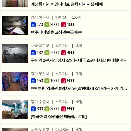
계산동 아라비안나이트 근처 마사지샵 매매
|
|
경기 여주시
타이샵
160평
170
3000
1500
월
보
권
여주터미널 최고상권##급매##
|
|
서울 광진구
스웨디시
30평
132
2000
4500
월
보
권
구의역 1분거리 장사 잘되는 태국 스웨디시샵 판매합니다
|
|
경기 부천시
스웨디시
40평
150
1000
5000
월
보
권
### 부천 역세권 &먹자상권(알짜배기) 잘나가는 가게 기회입니다 ###
|
|
경기 수원시
스웨디시
65평
300
3000
5500
월
보
권
[핫플거리 상권좋은 매물입니다!!]
|
|
서울 노원구
마사지샵
50평