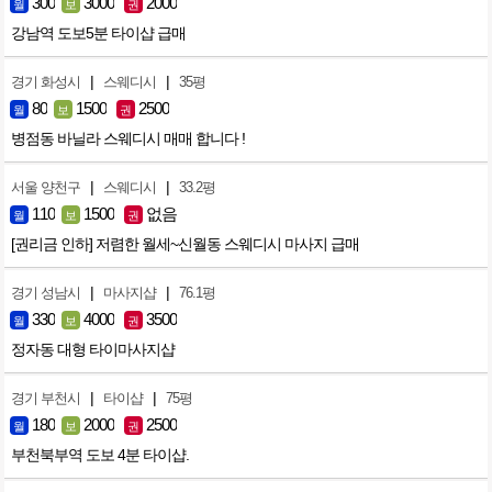
300
3000
2000
월
보
권
강남역 도보5분 타이샵 급매
|
|
경기 화성시
스웨디시
35평
80
1500
2500
월
보
권
병점동 바닐라 스웨디시 매매 합니다 !
|
|
서울 양천구
스웨디시
33.2평
110
1500
없음
월
보
권
[권리금 인하] 저렴한 월세~신월동 스웨디시 마사지 급매
|
|
경기 성남시
마사지샵
76.1평
330
4000
3500
월
보
권
정자동 대형 타이마사지샵
|
|
경기 부천시
타이샵
75평
180
2000
2500
월
보
권
부천북부역 도보 4분 타이샵.