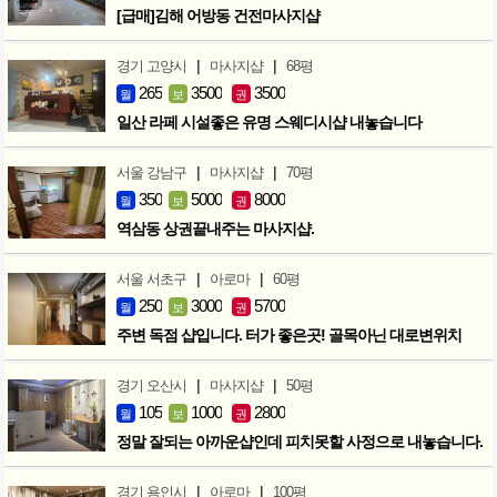
[급매]김해 어방동 건전마사지샵
|
|
경기 고양시
마사지샵
68평
265
3500
3500
월
보
권
일산 라페 시설좋은 유명 스웨디시샵 내놓습니다
|
|
서울 강남구
마사지샵
70평
350
5000
8000
월
보
권
역삼동 상권끝내주는 마사지샵.
|
|
서울 서초구
아로마
60평
250
3000
5700
월
보
권
주변 독점 샵입니다. 터가 좋은곳! 골목아닌 대로변위치
|
|
경기 오산시
마사지샵
50평
105
1000
2800
월
보
권
정말 잘되는 아까운샵인데 피치못할 사정으로 내놓습니다.
|
|
경기 용인시
아로마
100평