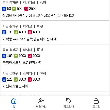
|
|
충북 증평군
마사지샵
45평
50
500
2500
월
보
권
산업단지/정통시장상권 샵! 직접오셔서 살펴보세요!
|
|
서울 송파구
타이샵
85평
330
4000
4000
월
보
권
가락동 24시 먹자골목상권 타이샵 매매
|
|
충북 음성군
타이샵
50평
165
1000
6000
월
보
권
충북혁시도시 초건전마사지
|
|
서울 금천구
스웨디시
34평
220
3000
8000
월
보
권
가산디지털단지역
|
|
경기 하남시
중국샵
34평
165
2000
5000
월
보
권
홈
회원가입
광고안내
로그인
미사역 먹자골목 마사지샵