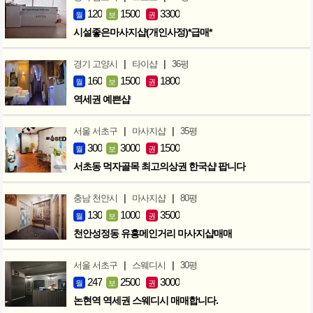
120
1500
3300
월
보
권
시설좋은마사지샵(개인사정)*급매*
|
|
경기 고양시
타이샵
36평
160
1500
1800
월
보
권
역세권 예쁜샵
|
|
서울 서초구
마사지샵
35평
300
3000
1500
월
보
권
서초동 먹자골목 최고의상권 한국샵 팝니다
|
|
충남 천안시
마사지샵
80평
130
1000
3500
월
보
권
천안성정동 유흥메인거리 마사지샵매매
|
|
서울 서초구
스웨디시
30평
247
2500
3000
월
보
권
논현역 역세권 스웨디시 매매합니다.