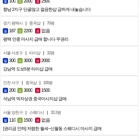
100
2000
2500
월
보
권
향남 2지구 단골많고 깔끔한샵 급하게 내놓습니다
|
|
경기 평택시
중국샵
70평
187
2200
없음
월
보
권
평택 안중 마사지 급매 합니다 무권리
|
|
서울 서초구
타이샵
32평
300
3000
2000
월
보
권
강남역 도보5분 타이샵 급매
|
|
인천 서구
중국샵
100평
200
3000
1500
월
보
권
석남역 먹자상권 중국마사지샵 급매.
|
|
서울 양천구
스웨디시
33.2평
110
1500
없음
월
보
권
[권리금 인하] 저렴한 월세~신월동 스웨디시 마사지 급매