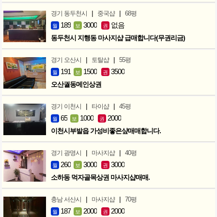
|
|
경기 동두천시
중국샵
68평
189
3000
없음
월
보
권
동두천시 지행동 마사지샵 급매합니다(무권리금)
|
|
경기 오산시
토탈샵
55평
191
1500
3500
월
보
권
오산궐동메인상권
|
|
경기 이천시
타이샵
45평
65
1000
2000
월
보
권
이천시부발읍 가성비좋은샾매매합니다.
|
|
경기 광명시
마사지샵
40평
260
3000
3000
월
보
권
소하동 먹자골목상권 마사지샵매매.
|
|
충남 서산시
마사지샵
70평
187
2000
2000
월
보
권