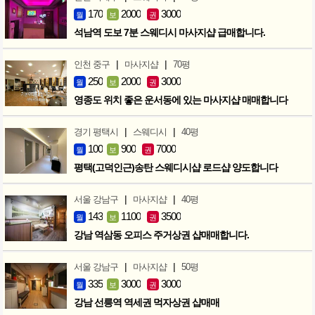
170
2000
3000
월
보
권
석남역 도보 7분 스웨디시 마사지샵 급매합니다.
|
|
인천 중구
마사지샵
70평
250
2000
3000
월
보
권
영종도 위치 좋은 운서동에 있는 마사지샵 매매합니다
|
|
경기 평택시
스웨디시
40평
100
900
7000
월
보
권
평택(고덕인근)송탄 스웨디시샵 로드샵 양도합니다
|
|
서울 강남구
마사지샵
40평
143
1100
3500
월
보
권
강남 역삼동 오피스 주거상권 샵매매합니다.
|
|
서울 강남구
마사지샵
50평
335
3000
3000
월
보
권
강남 선릉역 역세권 먹자상권 샵매매