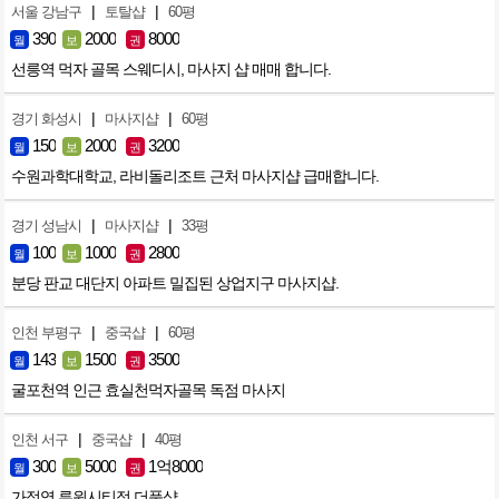
|
|
서울 강남구
토탈샵
60평
390
2000
8000
월
보
권
선릉역 먹자 골목 스웨디시, 마사지 샵 매매 합니다.
|
|
경기 화성시
마사지샵
60평
150
2000
3200
월
보
권
수원과학대학교, 라비돌리조트 근처 마사지샵 급매합니다.
|
|
경기 성남시
마사지샵
33평
100
1000
2800
월
보
권
분당 판교 대단지 아파트 밀집된 상업지구 마사지샵.
|
|
인천 부평구
중국샵
60평
143
1500
3500
월
보
권
굴포천역 인근 효실천먹자골목 독점 마사지
|
|
인천 서구
중국샵
40평
300
5000
1억8000
월
보
권
가정역 루원시티점 더풋샵