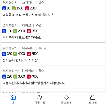
|
|
경기 화성시
스웨디시
35평
80
1500
2500
월
보
권
병점동 바닐라 스웨디시 매매 합니다 !
|
|
경기 부천시
타이샵
75평
180
2000
2500
월
보
권
부천북부역 도보 4분 타이샵.
|
|
경기 성남시
마사지샵
76.1평
330
4000
3500
월
보
권
정자동 대형 타이마사지샵
|
|
경기 의정부시
타이샵
70평
220
3000
4000
월
보
권
의정부신시가지에서 젤유명한가게 내놓습니다.
|
|
경기 용인시
타이샵
99평
180
3000
5000
월
보
권
홈
회원가입
광고안내
로그인
용인 타이마사지 매매합니다