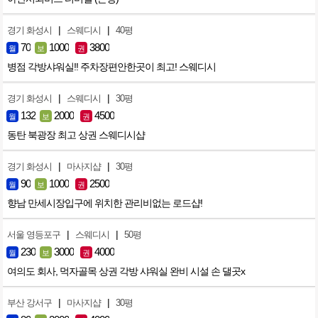
|
|
경기 화성시
스웨디시
40평
70
1000
3800
월
보
권
병점 각방샤워실!! 주차장편안한곳이 최고! 스웨디시
|
|
경기 화성시
스웨디시
30평
132
2000
4500
월
보
권
동탄 북광장 최고 상권 스웨디시샵
|
|
경기 화성시
마사지샵
30평
90
1000
2500
월
보
권
향남 만세시장입구에 위치한 관리비없는 로드샵!
|
|
서울 영등포구
스웨디시
50평
230
3000
4000
월
보
권
여의도 회사, 먹자골목 상권 각방 샤워실 완비 시설 손 댈곳x
|
|
부산 강서구
마사지샵
30평