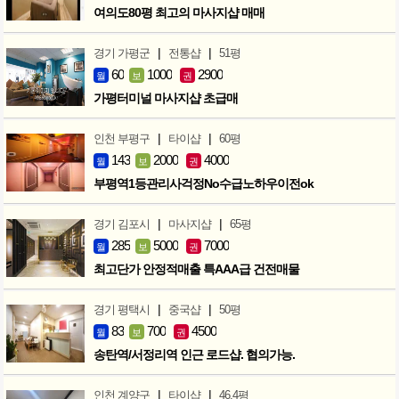
여의도80평 최고의 마사지샵 매매
|
|
경기 가평군
전통샵
51평
60
1000
2900
월
보
권
가평터미널 마사지샵 초급매
|
|
인천 부평구
타이샵
60평
143
2000
4000
월
보
권
부평역1등관리사걱정No수급노하우이전ok
|
|
경기 김포시
마사지샵
65평
285
5000
7000
월
보
권
최고단가 안정적매출 특AAA급 건전매물
|
|
경기 평택시
중국샵
50평
83
700
4500
월
보
권
송탄역/서정리역 인근 로드샵. 협의가능.
|
|
인천 계양구
타이샵
46.4평