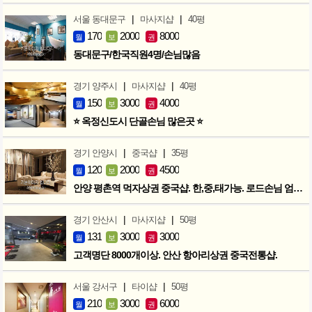
|
|
서울 동대문구
마사지샵
40평
170
2000
8000
월
보
권
동대문구/한국직원4명/손님많음
|
|
경기 양주시
마사지샵
40평
150
3000
4000
월
보
권
⭐ 옥정신도시 단골손님 많은곳 ⭐
|
|
경기 안양시
중국샵
35평
120
2000
4500
월
보
권
안양 평촌역 먹자상권 중국샵. 한,중,태가능. 로드손님 엄청많아요!
|
|
경기 안산시
마사지샵
50평
131
3000
3000
월
보
권
고객명단 8000개이상. 안산 항아리상권 중국전통샵.
|
|
서울 강서구
타이샵
50평
210
3000
6000
월
보
권