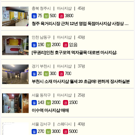
|
|
충북 청주시
마사지샵
45평
75
500
3800
월
보
권
청주 육거리시장 근처 12년 영업 독점마사지샵 사정상 급매합니다.
|
|
인천 남동구
마사지샵
43평
190
2000
없음
월
보
권
[무권리]인천 호구포역 먹자골목 대로변 마사지샵.
|
|
경기 부천시
마사지샵
37평
20
300
700
월
보
권
부천시 소재 마사지샵 월세 20 초급매! 편하게 장사하실분
|
|
서울 동작구
마사지샵
25평
143
2000
1500
월
보
권
이수역 마사지샵 매매
|
|
서울 강서구
스웨디시
40평
270
3000
5000
월
보
권