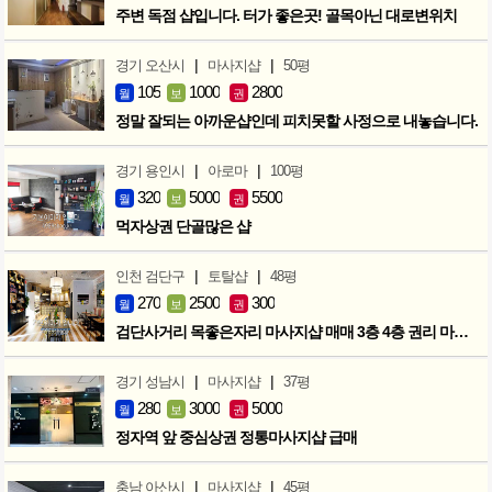
주변 독점 샵입니다. 터가 좋은곳! 골목아닌 대로변위치
|
|
경기 오산시
마사지샵
50평
105
1000
2800
월
보
권
정말 잘되는 아까운샵인데 피치못할 사정으로 내놓습니다.
|
|
경기 용인시
아로마
100평
320
5000
5500
월
보
권
먹자상권 단골많은 샵
|
|
인천 검단구
토탈샵
48평
270
2500
300
월
보
권
검단사거리 목좋은자리 마사지샵 매매 3층 4층 권리 마지막인하 300만
|
|
경기 성남시
마사지샵
37평
280
3000
5000
월
보
권
정자역 앞 중심상권 정통마사지샵 급매
|
|
충남 아산시
마사지샵
45평