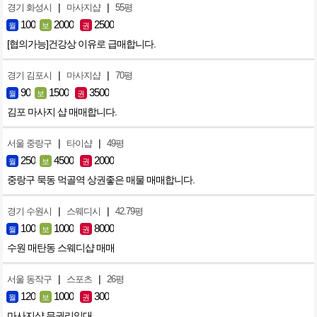
|
|
경기 화성시
마사지샵
55평
100
2000
2500
월
보
권
[협의가능]건강상 이유로 급매합니다.
|
|
경기 김포시
마사지샵
70평
90
1500
3500
월
보
권
김포 마사지 샵 매매합니다.
|
|
서울 중랑구
타이샵
49평
250
4500
2000
월
보
권
중랑구 묵동 먹골역 상권좋은 매물 매매합니다.
|
|
경기 수원시
스웨디시
42.79평
100
1000
8000
월
보
권
수원 매탄동 스웨디샵 매매
|
|
서울 동작구
스포츠
26평
120
1000
300
월
보
권
마사지샵 무권리임대