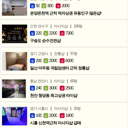
50
300
2000
월
보
권
온양온천역 근처 먹자상권 유동인구 많은샵!
|
|
인천 연수구
마사지샵
100평
220
2200
7300
월
보
권
구송도 순수건전샵
|
|
경기 고양시
전통샵
57평
200
2000
6000
월
보
권
일산 마두동 국립암센터 근처 정통샵
|
|
충남 천안시
타이샵
60평
240
3000
2500
월
보
권
천안 청당동 최고상권 타이샵
|
|
경기 시흥시
마사지샵
25평
100
2000
1800
월
보
권
시흥 신천역근처 마사지샵 급매