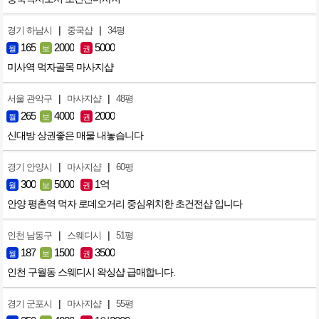
|
|
경기 하남시
중국샵
34평
165
2000
5000
월
보
권
미사역 먹자골목 마사지샵
|
|
서울 관악구
마사지샵
48평
265
4000
2000
월
보
권
신대방 상권좋은 매물 내놓습니다
|
|
경기 안양시
마사지샵
60평
300
5000
1억
월
보
권
안양 평촌역 먹자 로데오거리 중심위치한 초건전샵 입니다
|
|
인천 남동구
스웨디시
51평
187
1500
3500
월
보
권
인천 구월동 스웨디시 왁싱샵 급매합니다.
|
|
경기 군포시
마사지샵
55평