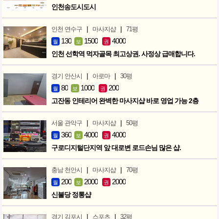
인천송도시도시
|
|
인천 연수구
마사지샵
71평
130
1500
4000
월
보
권
인천 선학역 먹자골목 최고상권. 사정상 급매합니다.
|
|
경기 안산시
아로마
30평
80
1000
200
월
보
권
고잔동 인테리어 완벽한 마사지샵 바로 영업 가능 2층
|
|
서울 관악구
마사지샵
50평
360
4000
4000
월
보
권
구로디지털단지역 앞 대로변 로드손님 많은 샵.
|
|
충남 천안시
마사지샵
70평
200
2000
2000
월
보
권
신불당 정통샵
|
|
경기 김포시
스포츠
32평