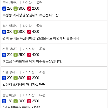
|
|
충남 천안시
타이샵
80평
270
3000
2000
월
보
권
두정동 먹자상권 중심위치 초건전 타이샵
|
|
경기 평택시
타이샵
60평
300
2000
4000
월
보
권
평택 용이동 독점타이샵. 건강문제로 아쉽게 내놓습니다..
|
|
서울 강남구
마사지샵
30평
220
2500
4000
월
보
권
최고급 아파트인근 위치 아주좋은샵입니다.
|
|
서울 강서구
마사지샵
33평
200
3000
2000
월
보
권
발산역 초역세권 마사지샆 매매
|
|
충남 아산시
마사지샵
67평
150
2000
2500
월
보
권
아산시외버스 터미널 (온양)