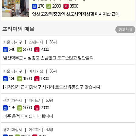
170
2000
3500
월
보
권
안산 고잔역/중앙역 신도시먹자상권 마사지샵 급매
프리미엄 매물
광고안내
|
|
서울 강서구
스웨디시
35평
240
3500
2000
월
보
권
발산역부근 시설좋고 손님많고 로드손많고 일단클릭
|
|
서울 강서구
마사지샵
35평
130
1500
1300
월
보
권
[가격인하 급매]강서구 사거리 로드샵 유동인구 많습니다.
|
|
경기 파주시
타이샵
50평
175
2000
2000
월
보
권
파주 운정 타이샵 매매합니다
|
|
경기 화성시
아로마
40평