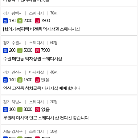
|
|
경기 평택시
스웨디시
70평
170
2000
7900
월
보
권
[협의가능]평택 비전동 먹자상권 스웨디시샵
|
|
경기 수원시
스웨디시
60평
200
5000
7900
월
보
권
수원 메탄동 먹자상권 스웨디시샵
|
|
경기 안산시
마사지샵
40평
140
1500
없음
월
보
권
안산 고잔동 참치골목 마사지샵 매매 합니다
|
|
경기 하남시
스웨디시
20평
160
3000
없음
월
보
권
무권리 미사역 인근 스웨디시 샵 컨디션 좋습니다
|
|
서울 강서구
스웨디시
30평