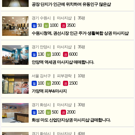
공장 단지가 인근에 위치하여 유동인구 많은샵
|
|
경기 수원시
마사지샵
35평
93
1000
3500
월
보
권
수원시청역, 권선시장 인근 주거·생활복합 상권 마사지샵
|
|
경기 안양시
마사지샵
35평
130
1000
6000
월
보
권
안양역 역세권 마사지샵 매매합니다.
|
|
서울 강서구
피부경락
10평
100
2000
1500
월
보
권
가양역 피부&마사지
|
|
경기 화성시
마사지샵
30평
120
500
2000
월
보
권
화성 마도 산업단지상권 마사지샵 급매합니다.
|
|
경기 화성시
마사지샵
40평