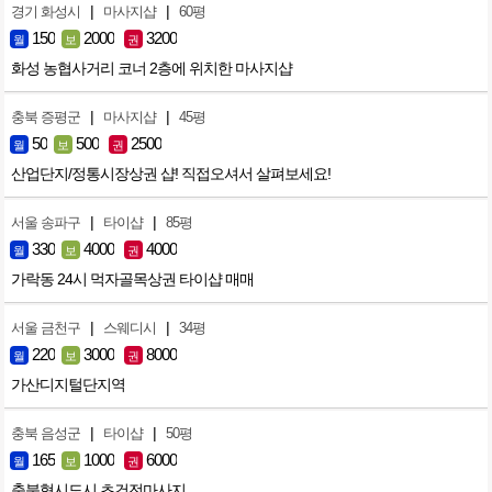
|
|
경기 화성시
마사지샵
60평
150
2000
3200
월
보
권
화성 농협사거리 코너 2층에 위치한 마사지샵
|
|
충북 증평군
마사지샵
45평
50
500
2500
월
보
권
산업단지/정통시장상권 샵! 직접오셔서 살펴보세요!
|
|
서울 송파구
타이샵
85평
330
4000
4000
월
보
권
가락동 24시 먹자골목상권 타이샵 매매
|
|
서울 금천구
스웨디시
34평
220
3000
8000
월
보
권
가산디지털단지역
|
|
충북 음성군
타이샵
50평
165
1000
6000
월
보
권
충북혁시도시 초건전마사지