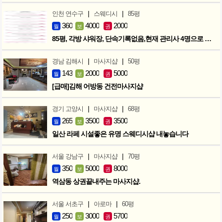
|
|
인천 연수구
스웨디시
85평
360
4000
2000
월
보
권
85평, 각방 샤워장, 단속기록없음,현재 관리사 4명으로 성업중
|
|
경남 김해시
마사지샵
50평
143
2000
5000
월
보
권
[급매]김해 어방동 건전마사지샵
|
|
경기 고양시
마사지샵
68평
265
3500
3500
월
보
권
일산 라페 시설좋은 유명 스웨디시샵 내놓습니다
|
|
서울 강남구
마사지샵
70평
350
5000
8000
월
보
권
역삼동 상권끝내주는 마사지샵.
|
|
서울 서초구
아로마
60평
250
3000
5700
월
보
권