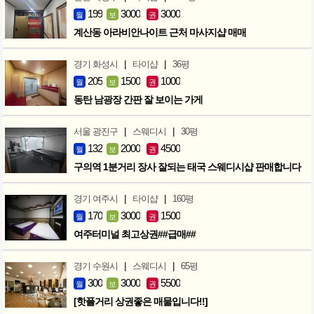
199
3000
3000
월
보
권
계산동 아라비안나이트 근처 마사지샵 매매
|
|
경기 화성시
타이샵
36평
205
1500
1000
월
보
권
동탄 남광장 간판 잘 보이는 가게
|
|
서울 광진구
스웨디시
30평
132
2000
4500
월
보
권
구의역 1분거리 장사 잘되는 태국 스웨디시샵 판매합니다
|
|
경기 여주시
타이샵
160평
170
3000
1500
월
보
권
여주터미널 최고상권##급매##
|
|
경기 수원시
스웨디시
65평
300
3000
5500
월
보
권
[핫플거리 상권좋은 매물입니다!!]