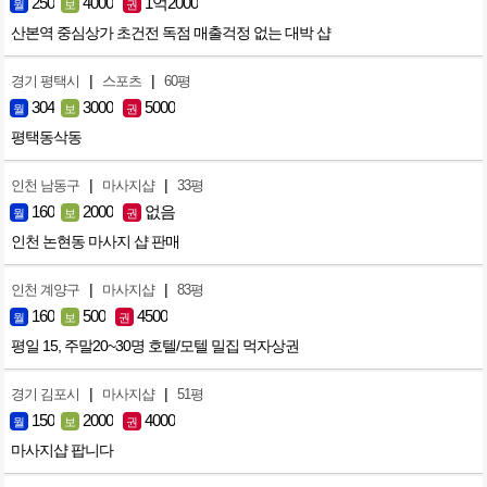
250
4000
1억2000
월
보
권
산본역 중심상가 초건전 독점 매출걱정 없는 대박 샵
|
|
경기 평택시
스포츠
60평
304
3000
5000
월
보
권
평택동삭동
|
|
인천 남동구
마사지샵
33평
160
2000
없음
월
보
권
인천 논현동 마사지 샵 판매
|
|
인천 계양구
마사지샵
83평
160
500
4500
월
보
권
평일 15, 주말20~30명 호텔/모텔 밀집 먹자상권
|
|
경기 김포시
마사지샵
51평
150
2000
4000
월
보
권
마사지샵 팝니다