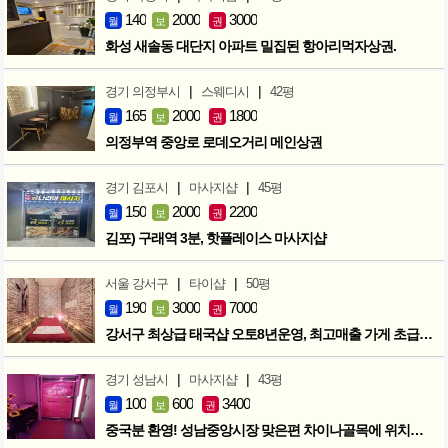
140
2000
3000
월
보
권
화성 새솔동 대단지 아파트 밀집된 항아리먹자상권.
|
|
경기 의정부시
스웨디시
42평
165
2000
1800
월
보
권
의정부역 중앙로 로데오거리 메인상권
|
|
경기 김포시
마사지샵
45평
150
2000
2200
월
보
권
김포) 구래역 3분, 핫플레이스 마사지샵
|
|
서울 강서구
타이샵
50평
190
3000
7000
월
보
권
강서구 최상급 태국샵 오토8년운영, 최고매출 가게 초급매!!!
|
|
경기 성남시
마사지샵
43평
100
600
3400
월
보
권
중국분 환영! 성남중앙시장 맞은편 차이나골목에 위치한 마사지샵