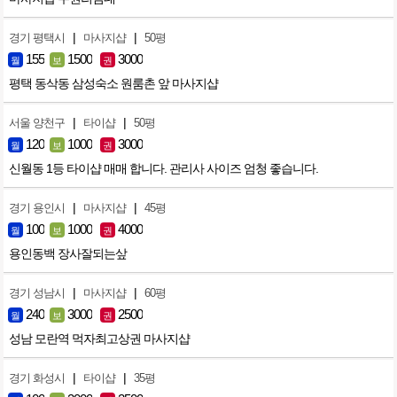
|
|
경기 평택시
마사지샵
50평
155
1500
3000
월
보
권
평택 동삭동 삼성숙소 원룸촌 앞 마사지샵
|
|
서울 양천구
타이샵
50평
120
1000
3000
월
보
권
신월동 1등 타이샵 매매 합니다. 관리사 사이즈 엄청 좋습니다.
|
|
경기 용인시
마사지샵
45평
100
1000
4000
월
보
권
용인동백 장사잘되는샆
|
|
경기 성남시
마사지샵
60평
240
3000
2500
월
보
권
성남 모란역 먹자최고상권 마사지샵
|
|
경기 화성시
타이샵
35평