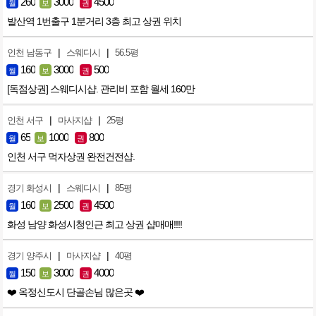
260
3000
4500
월
보
권
발산역 1번출구 1분거리 3층 최고 상권 위치
|
|
인천 남동구
스웨디시
56.5평
160
3000
500
월
보
권
[독점상권] 스웨디시샵. 관리비 포함 월세 160만
|
|
인천 서구
마사지샵
25평
65
1000
800
월
보
권
인천 서구 먹자상권 완전건전샵.
|
|
경기 화성시
스웨디시
85평
160
2500
4500
월
보
권
화성 남양 화성시청인근 최고 상권 샵매매!!!!
|
|
경기 양주시
마사지샵
40평
150
3000
4000
월
보
권
❤️ 옥정신도시 단골손님 많은곳 ❤️