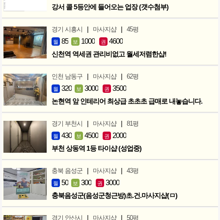
강서 콜 5등안에 들어오는 업장 (갯수첨부)
|
|
경기 시흥시
마사지샵
45평
85
1000
4600
월
보
권
신천역 역세권 관리비없고 월세저렴한샵!
|
|
인천 남동구
마사지샵
62평
320
3000
3500
월
보
권
논현역 앞 인테리어 최상급 초초초 급매로 내놓습니다.
|
|
경기 부천시
마사지샵
81평
430
4500
2000
월
보
권
부천 상동역 1등 타이샵 (성업중)
|
|
충북 음성군
마사지샵
43평
50
300
3000
월
보
권
충북음성군(음성군청근방)초.건.마사지샵(ㅁ)
|
|
경기 안산시
마사지샵
50평