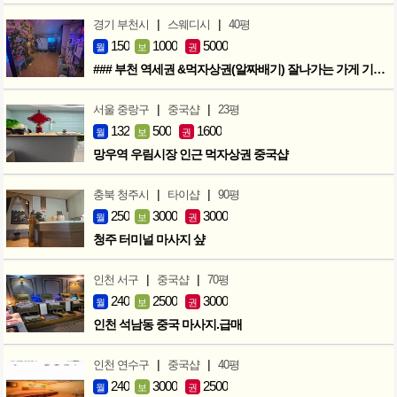
|
|
경기 부천시
스웨디시
40평
150
1000
5000
월
보
권
### 부천 역세권 &먹자상권(알짜배기) 잘나가는 가게 기회입니다 ###
|
|
서울 중랑구
중국샵
23평
132
500
1600
월
보
권
망우역 우림시장 인근 먹자상권 중국샵
|
|
충북 청주시
타이샵
90평
250
3000
3000
월
보
권
청주 터미널 마사지 샾
|
|
인천 서구
중국샵
70평
240
2500
3000
월
보
권
인천 석남동 중국 마사지.급매
|
|
인천 연수구
중국샵
40평
240
3000
2500
월
보
권