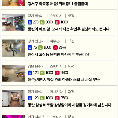
강서구 화곡동 매출1위매장! 초급급급매
|
|
경기 화성시
스웨디시
45평
270
3000
1000
월
보
권
동탄역 바로 앞. 오셔서 직접 확인후 결정하셔도 됩니다!
|
|
경기 안산시
피부관리
15평
75
1000
없음
월
보
권
안산시 고잔동 완벽한 마사지 피부관리샾
|
|
강원 원주시
스웨디시
60평
120
1000
2500
월
보
권
원주) 개인샤워실 완비 한중태 스웨 all 시설 무난
|
|
경기 화성시
마사지샵
27평
120
1000
2500
월
보
권
동탄 삼성 바로앞 삼성앞이라 사람들 길거리에 넘칩니다
|
|
인천 서해구
스웨디시
65평