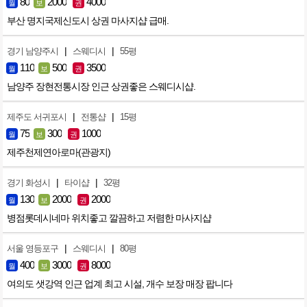
80
2000
4000
월
보
권
부산 명지국제신도시 상권 마사지샵 급매.
|
|
경기 남양주시
스웨디시
55평
110
500
3500
월
보
권
남양주 장현전통시장 인근 상권좋은 스웨디시샵.
|
|
제주도 서귀포시
전통샵
15평
75
300
1000
월
보
권
제주천제연아로마(관광지)
|
|
경기 화성시
타이샵
32평
130
2000
2000
월
보
권
병점롯데시네마 위치좋고 깔끔하고 저렴한 마사지샵
|
|
서울 영등포구
스웨디시
80평
400
3000
8000
월
보
권
여의도 샛강역 인근 업계 최고 시설, 개수 보장 매장 팝니다