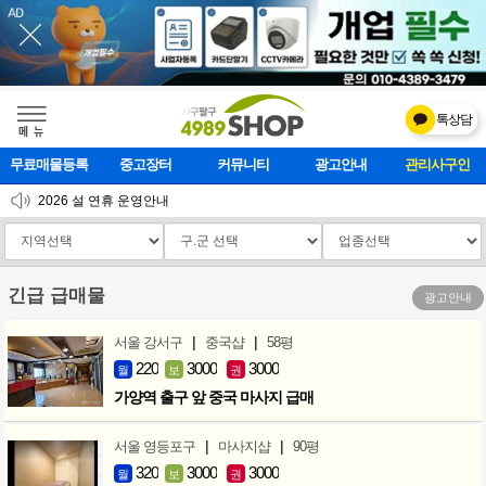
톡상담
메    뉴
무료매물등록
중고장터
커뮤니티
광고안내
마사지클럽
2026 설 연휴 운영안내
[업데이트]모바일 하단 고정메뉴 추가
[업데이트] 개선사항 안내
긴급 급매물
광고안내
|
|
서울 강서구
중국샵
58평
220
3000
3000
월
보
권
가양역 출구 앞 중국 마사지 급매
|
|
서울 영등포구
마사지샵
90평
320
3000
3000
월
보
권