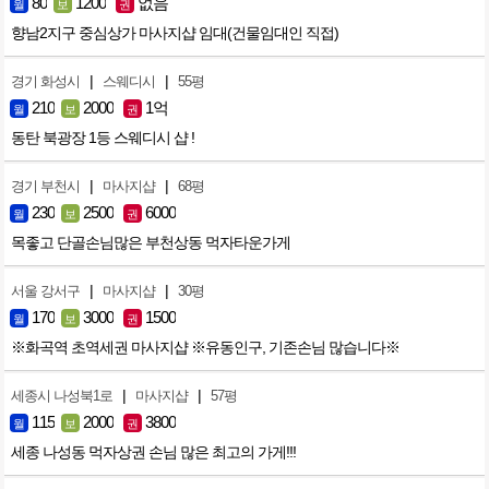
80
1200
없음
월
보
권
향남2지구 중심상가 마사지샵 임대(건물임대인 직접)
|
|
경기 화성시
스웨디시
55평
210
2000
1억
월
보
권
동탄 북광장 1등 스웨디시 샵 !
|
|
경기 부천시
마사지샵
68평
230
2500
6000
월
보
권
목좋고 단골손님많은 부천상동 먹자타운가게
|
|
서울 강서구
마사지샵
30평
170
3000
1500
월
보
권
※화곡역 초역세권 마사지샵 ※유동인구, 기존손님 많습니다※
|
|
세종시 나성북1로
마사지샵
57평
115
2000
3800
월
보
권
세종 나성동 먹자상권 손님 많은 최고의 가게!!!