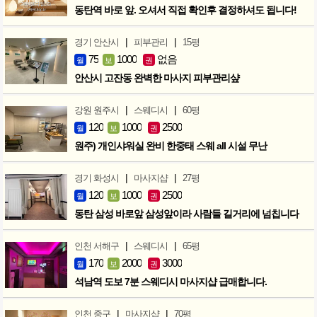
동탄역 바로 앞. 오셔서 직접 확인후 결정하셔도 됩니다!
|
|
경기 안산시
피부관리
15평
75
1000
없음
월
보
권
안산시 고잔동 완벽한 마사지 피부관리샾
|
|
강원 원주시
스웨디시
60평
120
1000
2500
월
보
권
원주) 개인샤워실 완비 한중태 스웨 all 시설 무난
|
|
경기 화성시
마사지샵
27평
120
1000
2500
월
보
권
동탄 삼성 바로앞 삼성앞이라 사람들 길거리에 넘칩니다
|
|
인천 서해구
스웨디시
65평
170
2000
3000
월
보
권
석남역 도보 7분 스웨디시 마사지샵 급매합니다.
|
|
인천 중구
마사지샵
70평