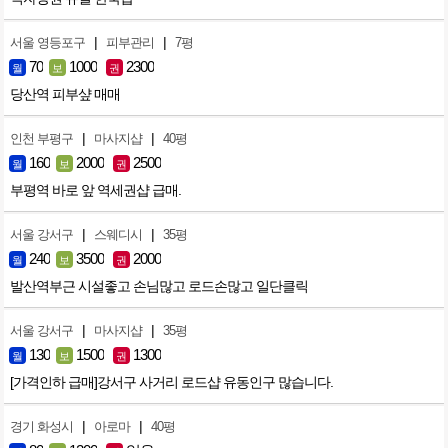
|
|
서울 영등포구
피부관리
7평
70
1000
2300
월
보
권
당산역 피부샾 매매
|
|
인천 부평구
마사지샵
40평
160
2000
2500
월
보
권
부평역 바로 앞 역세권샵 급매.
|
|
서울 강서구
스웨디시
35평
240
3500
2000
월
보
권
발산역부근 시설좋고 손님많고 로드손많고 일단클릭
|
|
서울 강서구
마사지샵
35평
130
1500
1300
월
보
권
[가격인하 급매]강서구 사거리 로드샵 유동인구 많습니다.
|
|
경기 화성시
아로마
40평