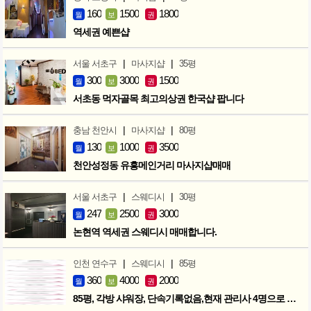
160
1500
1800
월
보
권
역세권 예쁜샵
|
|
서울 서초구
마사지샵
35평
300
3000
1500
월
보
권
서초동 먹자골목 최고의상권 한국샵 팝니다
|
|
충남 천안시
마사지샵
80평
130
1000
3500
월
보
권
천안성정동 유흥메인거리 마사지샵매매
|
|
서울 서초구
스웨디시
30평
247
2500
3000
월
보
권
논현역 역세권 스웨디시 매매합니다.
|
|
인천 연수구
스웨디시
85평
360
4000
2000
월
보
권
85평, 각방 샤워장, 단속기록없음,현재 관리사 4명으로 성업중