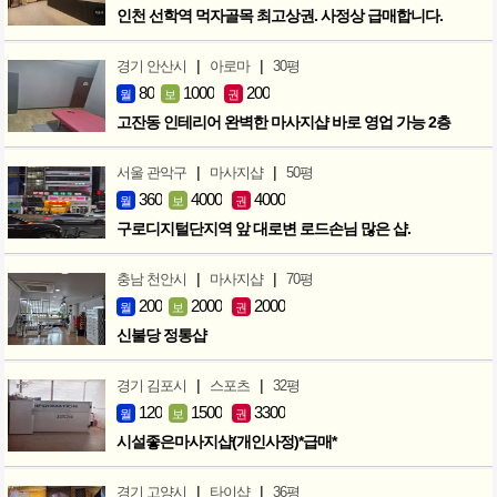
인천 선학역 먹자골목 최고상권. 사정상 급매합니다.
|
|
경기 안산시
아로마
30평
80
1000
200
월
보
권
고잔동 인테리어 완벽한 마사지샵 바로 영업 가능 2층
|
|
서울 관악구
마사지샵
50평
360
4000
4000
월
보
권
구로디지털단지역 앞 대로변 로드손님 많은 샵.
|
|
충남 천안시
마사지샵
70평
200
2000
2000
월
보
권
신불당 정통샵
|
|
경기 김포시
스포츠
32평
120
1500
3300
월
보
권
시설좋은마사지샵(개인사정)*급매*
|
|
경기 고양시
타이샵
36평