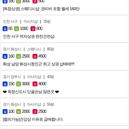
160
3000
500
월
보
권
[독점상권] 스웨디시샵. 관리비 포함 월세 160만
|
|
인천 서구
마사지샵
25평
65
1000
800
월
보
권
인천 서구 먹자상권 완전건전샵.
|
|
경기 화성시
스웨디시
85평
160
2500
4500
월
보
권
화성 남양 화성시청인근 최고 상권 샵매매!!!!
|
|
경기 양주시
마사지샵
40평
150
3000
4000
월
보
권
❤️ 옥정신도시 단골손님 많은곳 ❤️
|
|
경기 화성시
마사지샵
55평
100
2000
2500
월
보
권
[협의가능]건강상 이유로 급매합니다.