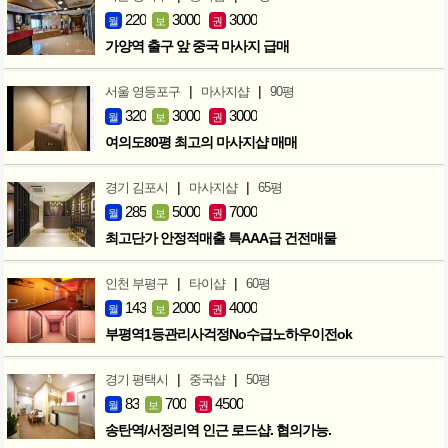
220
3000
3000
월
보
권
가양역 출구 앞 중국 마사지 급매
|
|
서울 영등포구
마사지샵
90평
320
3000
3000
월
보
권
여의도80평 최고의 마사지샵 매매
|
|
경기 김포시
마사지샵
65평
285
5000
7000
월
보
권
최고단가 안정적매출 특AAA급 건전매물
|
|
인천 부평구
타이샵
60평
143
2000
4000
월
보
권
부평역1등관리사걱정No수급노하우이전ok
|
|
경기 평택시
중국샵
50평
83
700
4500
월
보
권
송탄역/서정리역 인근 로드샵. 협의가능.