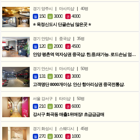
|
|
경기 양주시
마사지샵
40평
150
3000
4000
월
보
권
⭐ 옥정신도시 단골손님 많은곳 ⭐
|
|
경기 안양시
중국샵
35평
120
2000
4500
월
보
권
안양 평촌역 먹자상권 중국샵. 한,중,태가능. 로드손님 엄청많아요!
|
|
경기 안산시
마사지샵
50평
131
3000
3000
월
보
권
고객명단 8000개이상. 안산 항아리상권 중국전통샵.
|
|
서울 강서구
타이샵
50평
210
3000
6000
월
보
권
강서구 화곡동 매출1위매장! 초급급급매
|
|
경기 화성시
스웨디시
45평
270
3000
1000
월
보
권