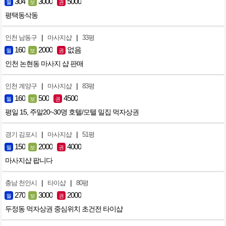
304
3000
5000
월
보
권
평택동삭동
|
|
인천 남동구
마사지샵
33평
160
2000
없음
월
보
권
인천 논현동 마사지 샵 판매
|
|
인천 계양구
마사지샵
83평
160
500
4500
월
보
권
평일 15, 주말20~30명 호텔/모텔 밀집 먹자상권
|
|
경기 김포시
마사지샵
51평
150
2000
4000
월
보
권
마사지샵 팝니다
|
|
충남 천안시
타이샵
80평
270
3000
2000
월
보
권
두정동 먹자상권 중심위치 초건전 타이샵