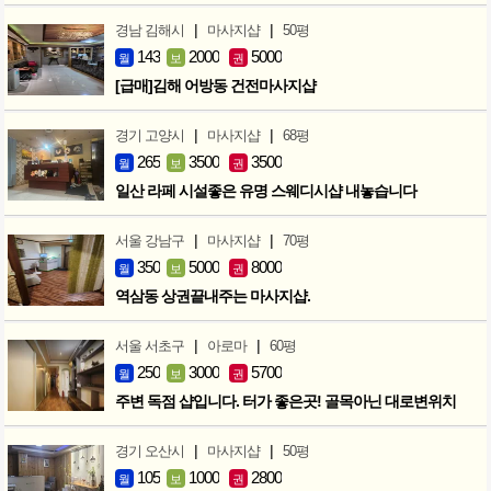
|
|
경남 김해시
마사지샵
50평
143
2000
5000
월
보
권
[급매]김해 어방동 건전마사지샵
|
|
경기 고양시
마사지샵
68평
265
3500
3500
월
보
권
일산 라페 시설좋은 유명 스웨디시샵 내놓습니다
|
|
서울 강남구
마사지샵
70평
350
5000
8000
월
보
권
역삼동 상권끝내주는 마사지샵.
|
|
서울 서초구
아로마
60평
250
3000
5700
월
보
권
주변 독점 샵입니다. 터가 좋은곳! 골목아닌 대로변위치
|
|
경기 오산시
마사지샵
50평
105
1000
2800
월
보
권