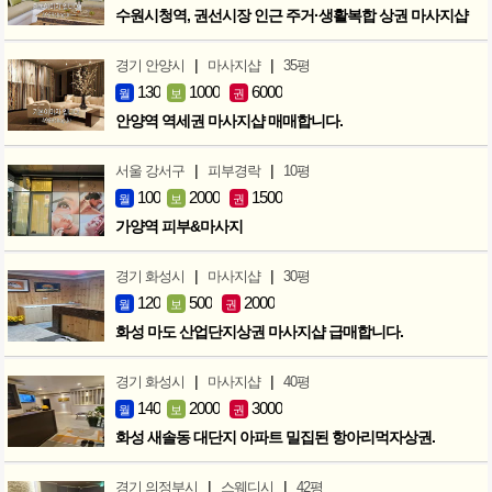
수원시청역, 권선시장 인근 주거·생활복합 상권 마사지샵
|
|
경기 안양시
마사지샵
35평
130
1000
6000
월
보
권
안양역 역세권 마사지샵 매매합니다.
|
|
서울 강서구
피부경락
10평
100
2000
1500
월
보
권
가양역 피부&마사지
|
|
경기 화성시
마사지샵
30평
120
500
2000
월
보
권
화성 마도 산업단지상권 마사지샵 급매합니다.
|
|
경기 화성시
마사지샵
40평
140
2000
3000
월
보
권
화성 새솔동 대단지 아파트 밀집된 항아리먹자상권.
|
|
경기 의정부시
스웨디시
42평