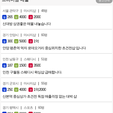
광고안내
|
|
서울 관악구
마사지샵
48평
265
4000
2000
월
보
권
신대방 상권좋은 매물 내놓습니다
|
|
경기 안양시
마사지샵
60평
300
5000
1억
월
보
권
안양 평촌역 먹자 로데오거리 중심위치한 초건전샵 입니다
|
|
인천 남동구
스웨디시
51평
187
1500
3500
월
보
권
인천 구월동 스웨디시 왁싱샵 급매합니다.
|
|
경기 군포시
마사지샵
55평
250
4000
1억2000
월
보
권
산본역 중심상가 초건전 독점 매출걱정 없는 대박 샵
|
|
경기 평택시
스포츠
60평