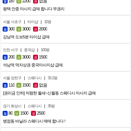
187
2200
없음
월
보
권
평택 안중 마사지 급매 합니다 무권리
|
|
서울 서초구
타이샵
32평
300
3000
2000
월
보
권
강남역 도보5분 타이샵 급매
|
|
인천 서구
중국샵
100평
200
3000
1500
월
보
권
석남역 먹자상권 중국마사지샵 급매.
|
|
서울 양천구
스웨디시
33.2평
110
1500
없음
월
보
권
[권리금 인하] 저렴한 월세~신월동 스웨디시 마사지 급매
|
|
경기 화성시
스웨디시
35평
80
1500
2500
월
보
권
병점동 바닐라 스웨디시 매매 합니다 !