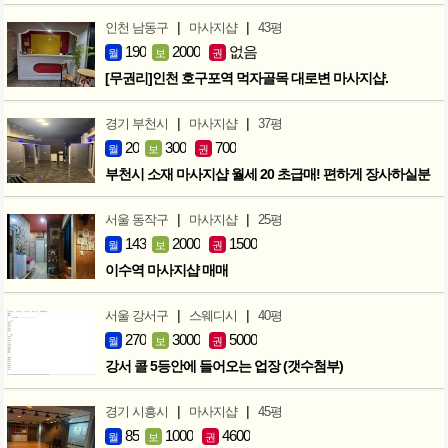
|
|
인천 남동구
마사지샵
43평
190
2000
없음
월
보
권
[무권리]인천 호구포역 먹자골목 대로변 마사지샵.
|
|
경기 부천시
마사지샵
37평
20
300
700
월
보
권
부천시 소재 마사지샵 월세 20 초급매! 편하게 장사하실분
|
|
서울 동작구
마사지샵
25평
143
2000
1500
월
보
권
이수역 마사지샵 매매
|
|
서울 강서구
스웨디시
40평
270
3000
5000
월
보
권
강서 콜 5등안에 들어오는 업장 (갯수첨부)
|
|
경기 시흥시
마사지샵
45평
85
1000
4600
월
보
권