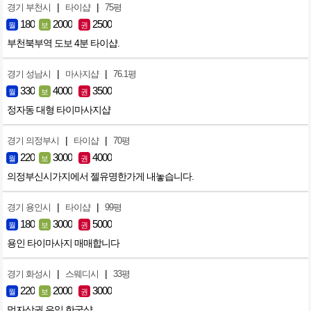
|
|
경기 부천시
타이샵
75평
180
2000
2500
월
보
권
부천북부역 도보 4분 타이샵.
|
|
경기 성남시
마사지샵
76.1평
330
4000
3500
월
보
권
정자동 대형 타이마사지샵
|
|
경기 의정부시
타이샵
70평
220
3000
4000
월
보
권
의정부신시가지에서 젤유명한가게 내놓습니다.
|
|
경기 용인시
타이샵
99평
180
3000
5000
월
보
권
용인 타이마사지 매매합니다
|
|
경기 화성시
스웨디시
33평
220
2000
3000
월
보
권
먹자상권 유일 한국샵