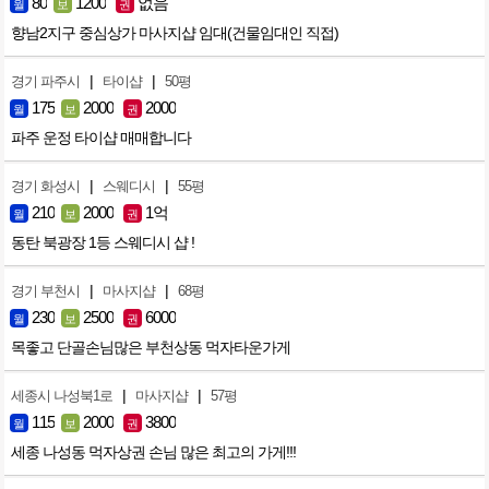
80
1200
없음
월
보
권
향남2지구 중심상가 마사지샵 임대(건물임대인 직접)
|
|
경기 파주시
타이샵
50평
175
2000
2000
월
보
권
파주 운정 타이샵 매매합니다
|
|
경기 화성시
스웨디시
55평
210
2000
1억
월
보
권
동탄 북광장 1등 스웨디시 샵 !
|
|
경기 부천시
마사지샵
68평
230
2500
6000
월
보
권
목좋고 단골손님많은 부천상동 먹자타운가게
|
|
세종시 나성북1로
마사지샵
57평
115
2000
3800
월
보
권
세종 나성동 먹자상권 손님 많은 최고의 가게!!!