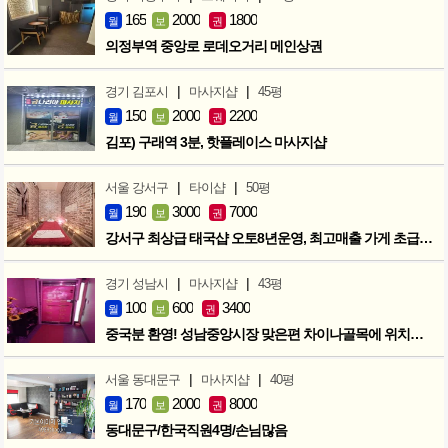
165
2000
1800
월
보
권
의정부역 중앙로 로데오거리 메인상권
|
|
경기 김포시
마사지샵
45평
150
2000
2200
월
보
권
김포) 구래역 3분, 핫플레이스 마사지샵
|
|
서울 강서구
타이샵
50평
190
3000
7000
월
보
권
강서구 최상급 태국샵 오토8년운영, 최고매출 가게 초급매!!!
|
|
경기 성남시
마사지샵
43평
100
600
3400
월
보
권
중국분 환영! 성남중앙시장 맞은편 차이나골목에 위치한 마사지샵
|
|
서울 동대문구
마사지샵
40평
170
2000
8000
월
보
권
동대문구/한국직원4명/손님많음