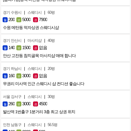
|
|
경기 수원시
스웨디시
60평
200
5000
7900
월
보
권
수원 메탄동 먹자상권 스웨디시샵
|
|
경기 안산시
마사지샵
40평
140
1500
없음
월
보
권
안산 고잔동 참치골목 마사지샵 매매 합니다
|
|
경기 하남시
스웨디시
20평
160
3000
없음
월
보
권
무권리 미사역 인근 스웨디시 샵 컨디션 좋습니다
|
|
서울 강서구
스웨디시
30평
260
3000
4500
월
보
권
발산역 1번출구 1분거리 3층 최고 상권 위치
|
|
인천 남동구
스웨디시
56.5평