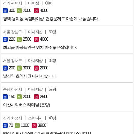
|
|
경기 평택시
타이샵
60평
300
2000
4000
월
보
권
평택 용이동 독점타이샵. 건강문제로 아쉽게 내놓습니다..
|
|
서울 강남구
마사지샵
30평
220
2500
4000
월
보
권
최고급 아파트인근 위치 아주좋은샵입니다.
|
|
서울 강서구
마사지샵
33평
200
3000
2000
월
보
권
발산역 초역세권 마사지샆 매매
|
|
충남 아산시
마사지샵
67평
150
2000
2500
월
보
권
아산시외버스 터미널 (온양)
|
|
경기 화성시
스웨디시
40평
70
1000
3800
월
보
권
병점 각방샤워실!! 주차장편안한곳이 최고! 스웨디시