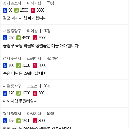
|
|
경기 김포시
마사지샵
70평
90
1500
3500
월
보
권
김포 마사지 샵 매매합니다.
|
|
서울 중랑구
타이샵
49평
250
4500
2000
월
보
권
중랑구 묵동 먹골역 상권좋은 매물 매매합니다.
|
|
경기 수원시
스웨디시
42.79평
100
1000
8000
월
보
권
수원 매탄동 스웨디샵 매매
|
|
서울 동작구
스포츠
26평
120
1000
300
월
보
권
마사지샵 무권리임대
|
|
경기 평택시
마사지샵
50평
155
1500
3000
월
보
권
평택 동삭동 삼성숙소 원룸촌 앞 마사지샵