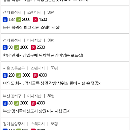
|
|
경기 화성시
스웨디시
30평
132
2000
4500
월
보
권
동탄 북광장 최고 상권 스웨디시샵
|
|
경기 화성시
마사지샵
30평
90
1000
2500
월
보
권
향남 만세시장입구에 위치한 관리비없는 로드샵!
|
|
서울 영등포구
스웨디시
50평
230
3000
4000
월
보
권
여의도 회사, 먹자골목 상권 각방 샤워실 완비 시설 손 댈곳x
|
|
부산 강서구
마사지샵
30평
80
2000
4000
월
보
권
부산 명지국제신도시 상권 마사지샵 급매.
|
|
경기 남양주시
스웨디시
55평