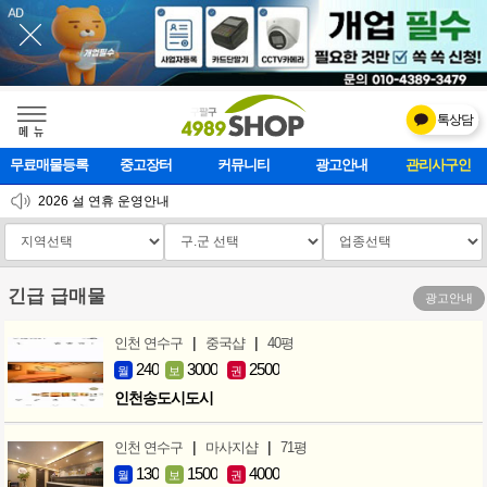
톡상담
메    뉴
무료매물등록
중고장터
커뮤니티
광고안내
마사지클럽
2026 설 연휴 운영안내
[업데이트]모바일 하단 고정메뉴 추가
[업데이트] 개선사항 안내
긴급 급매물
광고안내
|
|
인천 연수구
중국샵
40평
240
3000
2500
월
보
권
인천송도시도시
|
|
인천 연수구
마사지샵
71평
130
1500
4000
월
보
권