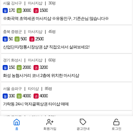
|
|
서울 강서구
마사지샵
30평
170
3000
1500
월
보
권
※화곡역 초역세권 마사지샵 ※유동인구, 기존손님 많습니다※
|
|
충북 증평군
마사지샵
45평
50
500
2500
월
보
권
산업단지/정통시장상권 샵! 직접오셔서 살펴보세요!
|
|
경기 화성시
마사지샵
60평
150
2000
3200
월
보
권
화성 농협사거리 코너 2층에 위치한 마사지샵
|
|
서울 송파구
타이샵
85평
330
4000
4000
월
보
권
가락동 24시 먹자골목상권 타이샵 매매
|
|
서울 금천구
스웨디시
34평
220
3000
8000
월
보
권
홈
회원가입
광고안내
로그인
가산디지털단지역