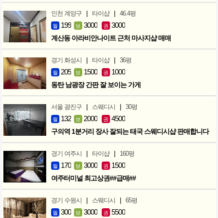
|
|
인천 계양구
타이샵
46.4평
199
3000
3000
월
보
권
계산동 아라비안나이트 근처 마사지샵 매매
|
|
경기 화성시
타이샵
36평
205
1500
1000
월
보
권
동탄 남광장 간판 잘 보이는 가게
|
|
서울 광진구
스웨디시
30평
132
2000
4500
월
보
권
구의역 1분거리 장사 잘되는 태국 스웨디시샵 판매합니다
|
|
경기 여주시
타이샵
160평
170
3000
1500
월
보
권
여주터미널 최고상권##급매##
|
|
경기 수원시
스웨디시
65평
300
3000
5500
월
보
권