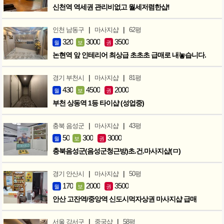
신천역 역세권 관리비없고 월세저렴한샵!
|
|
인천 남동구
마사지샵
62평
320
3000
3500
월
보
권
논현역 앞 인테리어 최상급 초초초 급매로 내놓습니다.
|
|
경기 부천시
마사지샵
81평
430
4500
2000
월
보
권
부천 상동역 1등 타이샵 (성업중)
|
|
충북 음성군
마사지샵
43평
50
300
3000
월
보
권
충북음성군(음성군청근방)초.건.마사지샵(ㅁ)
|
|
경기 안산시
마사지샵
50평
170
2000
3500
월
보
권
안산 고잔역/중앙역 신도시먹자상권 마사지샵 급매
|
|
서울 강서구
중국샵
58평