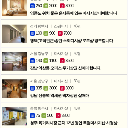
250
2000
3000
월
보
권
영종도 위치 좋은 운서동에 있는 마사지샵 매매합니다
|
|
경기 평택시
스웨디시
40평
100
900
7000
월
보
권
평택(고덕인근)송탄 스웨디시샵 로드샵 양도합니다
|
|
서울 강남구
마사지샵
40평
143
1100
3500
월
보
권
강남 역삼동 오피스 주거상권 샵매매합니다.
|
|
서울 강남구
마사지샵
50평
335
3000
3000
월
보
권
강남 선릉역 역세권 먹자상권 샵매매
|
|
충북 청주시
마사지샵
45평
75
500
3800
월
보
권
청주 육거리시장 근처 12년 영업 독점마사지샵 사정상 급매합니다.