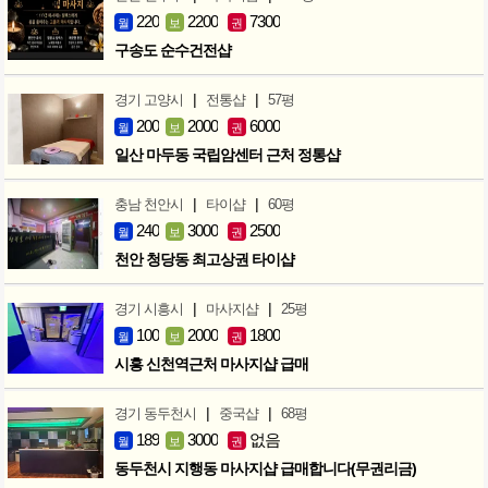
220
2200
7300
월
보
권
구송도 순수건전샵
|
|
경기 고양시
전통샵
57평
200
2000
6000
월
보
권
일산 마두동 국립암센터 근처 정통샵
|
|
충남 천안시
타이샵
60평
240
3000
2500
월
보
권
천안 청당동 최고상권 타이샵
|
|
경기 시흥시
마사지샵
25평
100
2000
1800
월
보
권
시흥 신천역근처 마사지샵 급매
|
|
경기 동두천시
중국샵
68평
189
3000
없음
월
보
권
동두천시 지행동 마사지샵 급매합니다(무권리금)