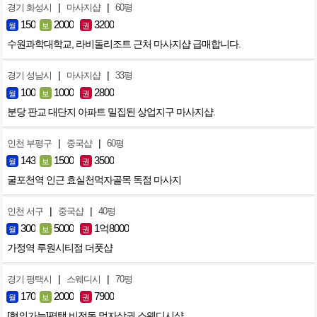
|
|
경기 화성시
마사지샵
60평
150
2000
3200
월
보
권
수원과학대학교, 라비돌리조트 근처 마사지샵 급매합니다.
|
|
경기 성남시
마사지샵
33평
100
1000
2800
월
보
권
분당 판교 대단지 아파트 밀집된 상업지구 마사지샵.
|
|
인천 부평구
중국샵
60평
143
1500
3500
월
보
권
굴포천역 인근 효실천먹자골목 독점 마사지
|
|
인천 서구
중국샵
40평
300
5000
1억8000
월
보
권
가정역 루원시티점 더풋샵
|
|
경기 평택시
스웨디시
70평
170
2000
7900
월
보
권
[협의가능]평택 비전동 먹자상권 스웨디시샵