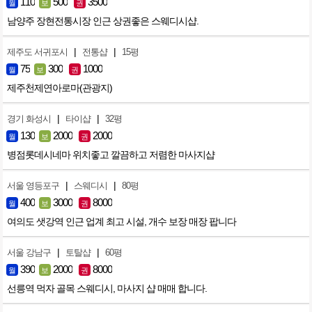
110
500
3500
월
보
권
남양주 장현전통시장 인근 상권좋은 스웨디시샵.
|
|
제주도 서귀포시
전통샵
15평
75
300
1000
월
보
권
제주천제연아로마(관광지)
|
|
경기 화성시
타이샵
32평
130
2000
2000
월
보
권
병점롯데시네마 위치좋고 깔끔하고 저렴한 마사지샵
|
|
서울 영등포구
스웨디시
80평
400
3000
8000
월
보
권
여의도 샛강역 인근 업계 최고 시설, 개수 보장 매장 팝니다
|
|
서울 강남구
토탈샵
60평
390
2000
8000
월
보
권
선릉역 먹자 골목 스웨디시, 마사지 샵 매매 합니다.