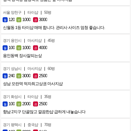
|
|
서울 양천구
타이샵
50평
120
1000
3000
월
보
권
신월동 1등 타이샵 매매 합니다. 관리사 사이즈 엄청 좋습니다.
|
|
경기 용인시
마사지샵
45평
100
1000
4000
월
보
권
용인동백 장사잘되는샆
|
|
경기 성남시
마사지샵
60평
240
3000
2500
월
보
권
성남 모란역 먹자최고상권 마사지샵
|
|
경기 화성시
타이샵
35평
100
2000
2500
월
보
권
향남 2지구 단골많고 깔끔한샵 급하게 내놓습니다
|
|
경기 평택시
중국샵
70평