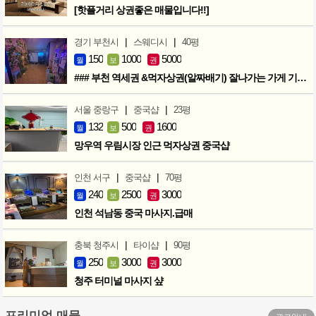
[핫플거리 상권좋은 매물입니다!!]
|
|
경기 부천시
스웨디시
40평
150
1000
5000
월
보
권
### 부천 역세권 &먹자상권(알짜배기) 잘나가는 가게 기회입니다 ###
|
|
서울 중랑구
중국샵
23평
132
500
1600
월
보
권
망우역 우림시장 인근 먹자상권 중국샵
|
|
인천 서구
중국샵
70평
240
2500
3000
월
보
권
인천 석남동 중국 마사지.급매
|
|
충북 청주시
타이샵
90평
250
3000
3000
월
보
권
청주 터미널 마사지 샾
프리미엄 매물