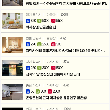
정말 잘되는 아까운샵인데 피치못할 사정으로 내놓습니다.
|
|
경기 용인시
아로마
100평
320
5000
5500
월
보
권
먹자상권 단골많은 샵
|
|
인천 검단구
토탈샵
48평
270
2500
300
월
보
권
검단사거리 목좋은자리 마사지샵 매매 3층 4층 권리 마지막인하 300만
|
|
경기 성남시
마사지샵
37평
280
3000
5000
월
보
권
정자역 앞 중심상권 정통마사지샵 급매
|
|
충남 아산시
마사지샵
45평
50
300
2000
월
보
권
온양온천역 근처 먹자상권 유동인구 많은샵!
|
|
인천 연수구
마사지샵
100평