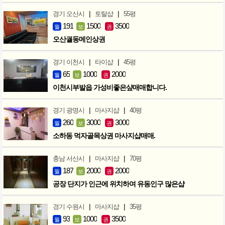
|
|
경기 오산시
토탈샵
55평
191
1500
3500
월
보
권
오산궐동메인상권
|
|
경기 이천시
타이샵
45평
65
1000
2000
월
보
권
이천시부발읍 가성비좋은샾매매합니다.
|
|
경기 광명시
마사지샵
40평
260
3000
3000
월
보
권
소하동 먹자골목상권 마사지샵매매.
|
|
충남 서산시
마사지샵
70평
187
2000
2000
월
보
권
공장 단지가 인근에 위치하여 유동인구 많은샵
|
|
경기 수원시
마사지샵
35평
93
1000
3500
월
보
권