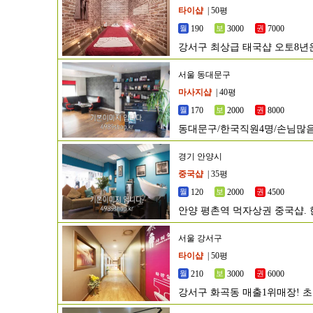
타이샵
| 50평
190
3000
7000
강서구 최상급 태국샵 오토8년운
서울 동대문구
마사지샵
| 40평
170
2000
8000
동대문구/한국직원4명/손님많
경기 안양시
중국샵
| 35평
120
2000
4500
안양 평촌역 먹자상권 중국샵. 
서울 강서구
타이샵
| 50평
210
3000
6000
강서구 화곡동 매출1위매장! 