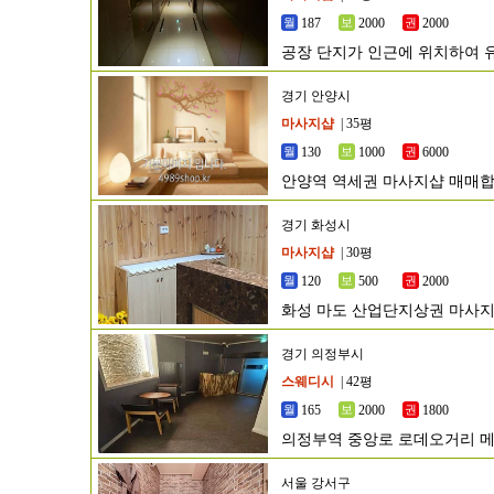
187
2000
2000
공장 단지가 인근에 위치하여 
경기 안양시
마사지샵
| 35평
130
1000
6000
안양역 역세권 마사지샵 매매합
경기 화성시
마사지샵
| 30평
120
500
2000
화성 마도 산업단지상권 마사지
경기 의정부시
스웨디시
| 42평
165
2000
1800
의정부역 중앙로 로데오거리 
서울 강서구