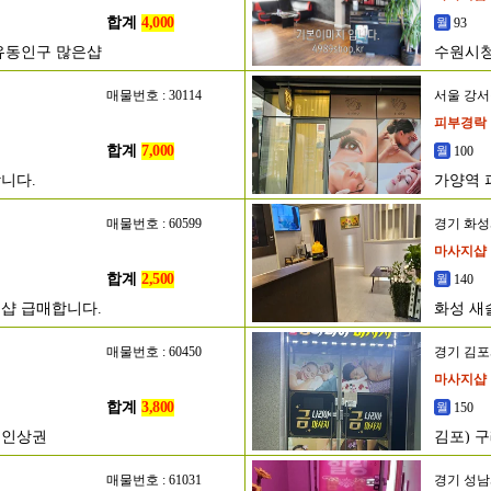
합계
4,000
93
유동인구 많은샵
수원시청
매물번호 : 30114
서울 강
피부경락
합계
7,000
100
니다.
가양역 
매물번호 : 60599
경기 화
마사지샵
합계
2,500
140
샵 급매합니다.
화성 새
매물번호 : 60450
경기 김
마사지샵
합계
3,800
150
메인상권
김포) 
매물번호 : 61031
경기 성