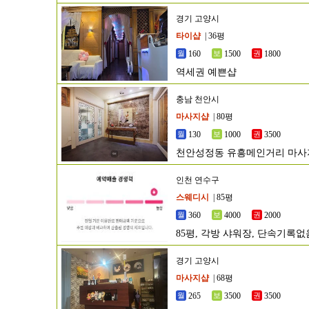
경기 고양시
타이샵
| 36평
160
1500
1800
역세권 예쁜샵
충남 천안시
마사지샵
| 80평
130
1000
3500
천안성정동 유흥메인거리 마
인천 연수구
스웨디시
| 85평
360
4000
2000
85평, 각방 샤워장, 단속기록
경기 고양시
마사지샵
| 68평
265
3500
3500