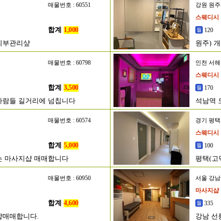
매물번호 : 60551
강원 원
스웨디시
합계
1,000
120
 피부관리샾
원주) 개
매물번호 : 60798
인천 서
스웨디시
합계
3,500
170
사람들 길거리에 넘칩니다
석남역 
매물번호 : 60574
경기 평
스웨디시
합계
5,000
100
는 마사지샵 매매합니다
평택(고
매물번호 : 60950
서울 강
마사지샵
합계
4,600
335
샵매매합니다.
강남 선