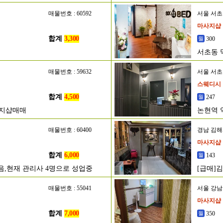
매물번호 : 60592
서울 서
마사지샵
합계
3,300
300
서초동 
매물번호 : 59632
서울 서
스웨디시
합계
4,500
247
사지샵매매
논현역 
매물번호 : 60400
경남 김
마사지샵
합계
6,000
143
없음,현재 관리사 4명으로 성업중
[급매]
매물번호 : 55041
서울 강
마사지샵
합계
7,000
350