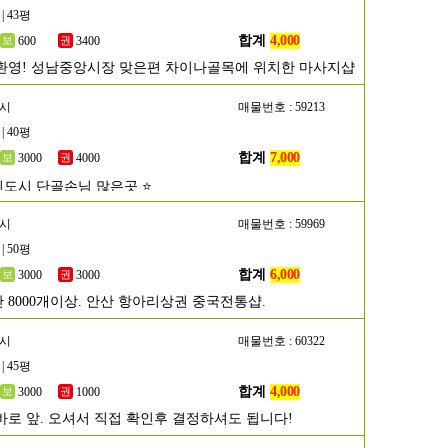
| 43평
합계
4,000
600
3400
환영! 성남중앙시장 맞은편 차이나골목에 위치한 마사지샵
주시
매물번호 : 59213
| 40평
합계
7,000
3000
4000
신도시 단골손님 많은곳 ⭐
산시
매물번호 : 59969
| 50평
합계
6,000
3000
3000
 8000개이상. 안산 항아리상권 중국전통샵.
성시
매물번호 : 60322
| 45평
합계
4,000
3000
1000
바로 앞. 오셔서 직접 확인후 결정하셔도 됩니다!