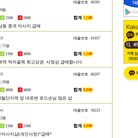
매물번호 : 60391
70평
합계
5,500
2500
3000
남동 중국 마사지.급매
수구
매물번호 : 61037
| 71평
합계
5,500
1500
4000
학역 먹자골목 최고상권. 사정상 급매합니다.
악구
매물번호 : 60207
| 50평
합계
8,000
4000
4000
털단지역 앞 대로변 로드손님 많은 샵.
포시
매물번호 : 56223
32평
합계
4,800
1500
3300
마사지샵(개인사정)*급매*