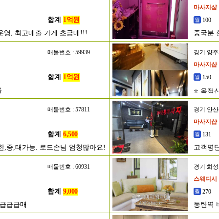
마사지샵
합계
1억원
100
영, 최고매출 가게 초급매!!!
중국분 
매물번호 : 59939
경기 양
마사지샵
합계
1억원
150
음
⭐ 옥정
매물번호 : 57811
경기 안
마사지샵
합계
6,500
131
한,중,태가능. 로드손님 엄청많아요!
고객명단
매물번호 : 60931
경기 화
스웨디시
합계
9,000
270
초급급급매
동탄역 