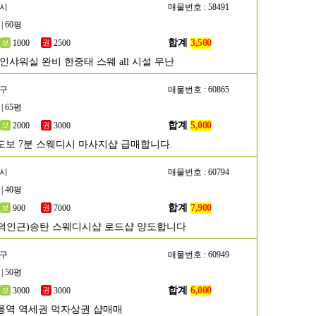
주시
매물번호 : 58491
| 60평
합계
3,500
1000
2500
인샤워실 완비 한중태 스웨 all 시설 무난
해구
매물번호 : 60865
| 65평
합계
5,000
2000
3000
도보 7분 스웨디시 마사지샵 급매합니다.
택시
매물번호 : 60794
| 40평
합계
7,900
900
7000
덕인근)송탄 스웨디시샵 로드샵 양도합니다
남구
매물번호 : 60949
| 50평
합계
6,000
3000
3000
릉역 역세권 먹자상권 샵매매