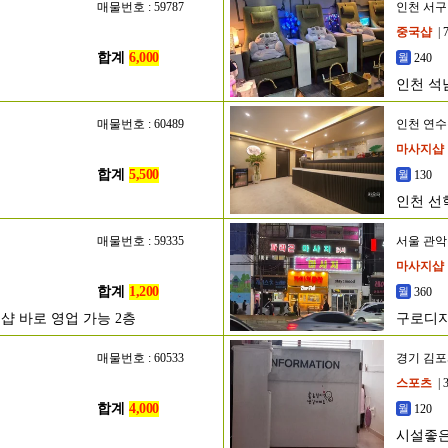
매물번호 : 59787
인천 서구
중국샵
| 
합계
6,000
240
인천 석
매물번호 : 60489
인천 연
마사지샵
합계
5,500
130
인천 선
매물번호 : 59335
서울 관
마사지샵
합계
1,200
360
 바로 영업 가능 2층
구로디지
매물번호 : 60533
경기 김
스포츠
| 
합계
4,000
120
시설좋은