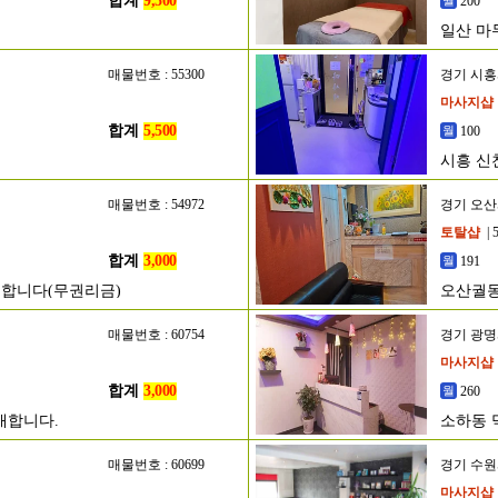
합계
9,500
200
일산 마
매물번호 : 55300
경기 시
마사지샵
합계
5,500
100
시흥 신
매물번호 : 54972
경기 오
토탈샵
| 
합계
3,000
191
매합니다(무권리금)
오산궐
매물번호 : 60754
경기 광
마사지샵
합계
3,000
260
매합니다.
소하동 
매물번호 : 60699
경기 수
마사지샵