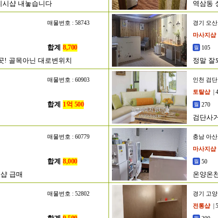
디시샵 내놓습니다
역삼동 
매물번호 : 58743
경기 오
마사지샵
합계
8,700
105
은곳! 골목아닌 대로변위치
정말 잘
매물번호 : 60903
인천 검
토탈샵
| 
합계
1억 500
270
검단사거
300만
매물번호 : 60779
충남 아
마사지샵
합계
8,000
50
샵 급매
온양온천
매물번호 : 52802
경기 고
전통샵
| 