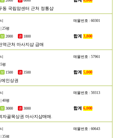
합계
8,000
2000
6000
두동 국립암센터 근처 정통샵
흥시
매물번호 : 60301
| 25평
합계
3,800
2000
1800
천역근처 마사지샵 급매
산시
매물번호 : 57961
55평
합계
5,000
1500
3500
동메인상권
명시
매물번호 : 59313
| 40평
합계
6,000
3000
3000
먹자골목상권 마사지샵매매.
원시
매물번호 : 60643
| 35평