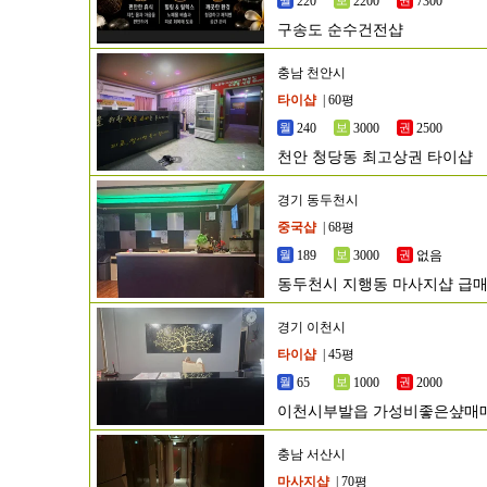
220
2200
7300
구송도 순수건전샵
충남 천안시
타이샵
| 60평
240
3000
2500
천안 청당동 최고상권 타이샵
경기 동두천시
중국샵
| 68평
189
3000
없음
동두천시 지행동 마사지샵 급
경기 이천시
타이샵
| 45평
65
1000
2000
이천시부발읍 가성비좋은샾매
충남 서산시
마사지샵
| 70평