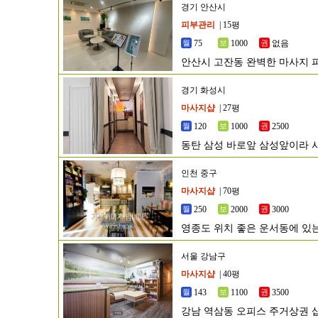
경기 안산시
피부관리
| 15평
75
1000
없음
안산시 고잔동 완벽한 마사지
경기 화성시
마사지샵
| 27평
120
1000
2500
동탄 삼성 바로앞 삼성앞이라 
인천 중구
마사지샵
| 70평
250
2000
3000
영종도 위치 좋은 운서동에 있
서울 강남구
마사지샵
| 40평
143
1100
3500
강남 역삼동 오피스 주거상권 