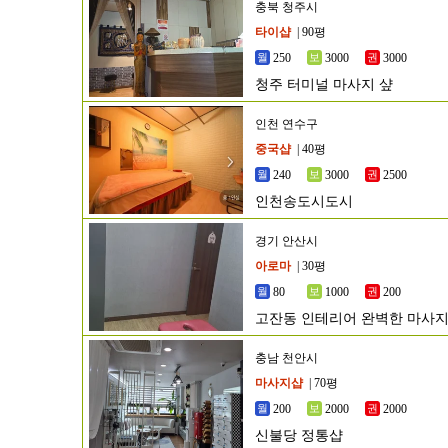
충북 청주시
타이샵
| 90평
250
3000
3000
청주 터미널 마사지 샾
인천 연수구
중국샵
| 40평
240
3000
2500
인천송도시도시
경기 안산시
아로마
| 30평
80
1000
200
고잔동 인테리어 완벽한 마사지샵
충남 천안시
마사지샵
| 70평
200
2000
2000
신불당 정통샵