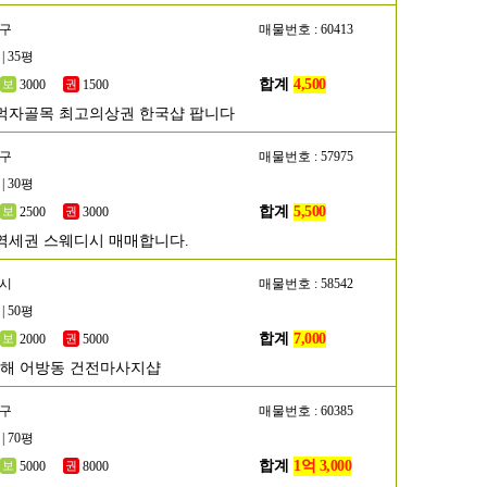
초구
매물번호 : 60413
| 35평
합계
4,500
3000
1500
먹자골목 최고의상권 한국샵 팝니다
초구
매물번호 : 57975
| 30평
합계
5,500
2500
3000
역세권 스웨디시 매매합니다.
해시
매물번호 : 58542
| 50평
합계
7,000
2000
5000
김해 어방동 건전마사지샵
남구
매물번호 : 60385
| 70평
합계
1억 3,000
5000
8000