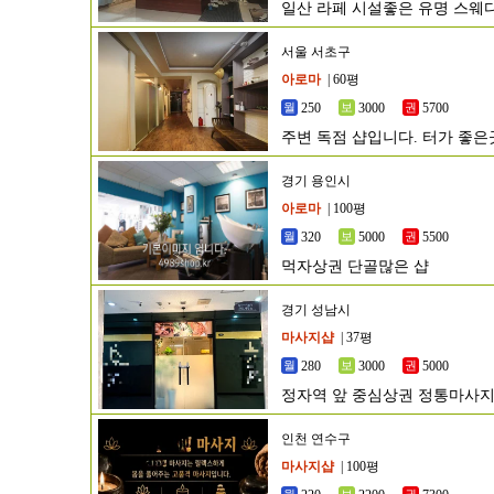
일산 라페 시설좋은 유명 스웨
서울 서초구
아로마
| 60평
250
3000
5700
주변 독점 샵입니다. 터가 좋
경기 용인시
아로마
| 100평
320
5000
5500
먹자상권 단골많은 샵
경기 성남시
마사지샵
| 37평
280
3000
5000
정자역 앞 중심상권 정통마사지
인천 연수구
마사지샵
| 100평