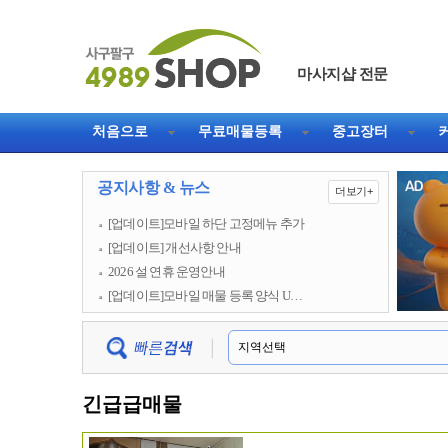
마사지샵 전문
직거래 1등 웹사이트
처음으로
무료매물등록
중고장터
공지사항 & 뉴스
더보기+
[업데이트]모바일 하단 고정메뉴 추가
[업데이트] 개선사항 안내
2026 설 연휴 운영안내
[업데이트]모바일 매물 등록 양식 U…
긴급급매물