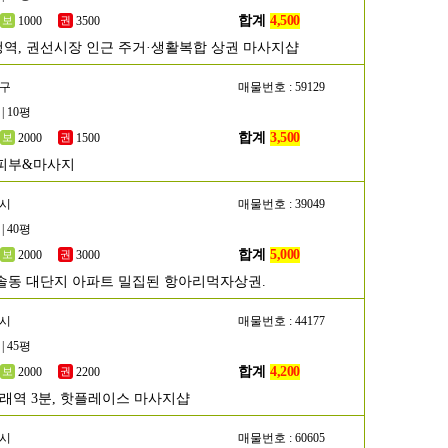
합계
4,500
1000
3500
역, 권선시장 인근 주거·생활복합 상권 마사지샵
서구
매물번호 : 59129
| 10평
합계
3,500
2000
1500
피부&마사지
성시
매물번호 : 39049
| 40평
합계
5,000
2000
3000
솔동 대단지 아파트 밀집된 항아리먹자상권.
포시
매물번호 : 44177
| 45평
합계
4,200
2000
2200
구래역 3분, 핫플레이스 마사지샵
남시
매물번호 : 60605