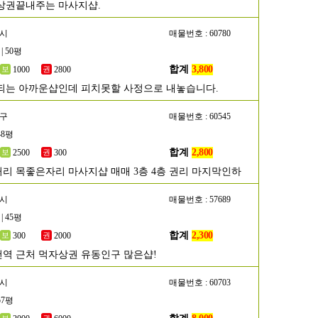
상권끝내주는 마사지샵.
산시
매물번호 : 60780
| 50평
합계
3,800
1000
2800
되는 아까운샵인데 피치못할 사정으로 내놓습니다.
단구
매물번호 : 60545
48평
합계
2,800
2500
300
리 목좋은자리 마사지샵 매매 3층 4층 권리 마지막인하
산시
매물번호 : 57689
| 45평
합계
2,300
300
2000
역 근처 먹자상권 유동인구 많은샵!
양시
매물번호 : 60703
57평