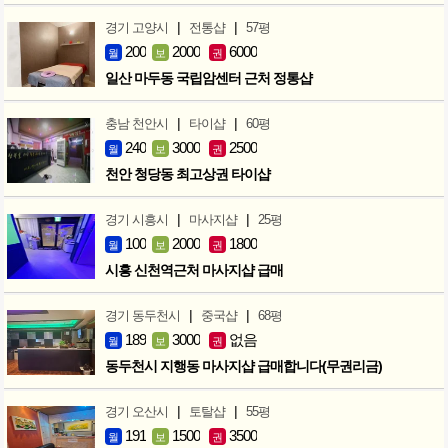
|
|
경기 고양시
전통샵
57평
200
2000
6000
월
보
권
일산 마두동 국립암센터 근처 정통샵
|
|
충남 천안시
타이샵
60평
240
3000
2500
월
보
권
천안 청당동 최고상권 타이샵
|
|
경기 시흥시
마사지샵
25평
100
2000
1800
월
보
권
시흥 신천역근처 마사지샵 급매
|
|
경기 동두천시
중국샵
68평
189
3000
없음
월
보
권
동두천시 지행동 마사지샵 급매합니다(무권리금)
|
|
경기 오산시
토탈샵
55평
191
1500
3500
월
보
권