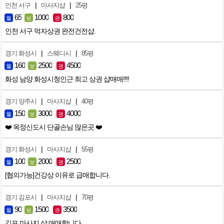
|
|
인천 서구
마사지샵
25평
65
1000
800
월
보
권
인천 서구 먹자상권 완전건전샵.
|
|
경기 화성시
스웨디시
85평
160
2500
4500
월
보
권
화성 남양 화성시청인근 최고 상권 샵매매!!!!
|
|
경기 양주시
마사지샵
40평
150
3000
4000
월
보
권
❤️ 옥정신도시 단골손님 많은곳 ❤️
|
|
경기 화성시
마사지샵
55평
100
2000
2500
월
보
권
[협의가능]건강상 이유로 급매합니다.
|
|
경기 김포시
마사지샵
70평
90
1500
3500
월
보
권
김포 마사지 샵 매매합니다.