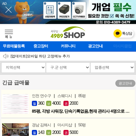
톡상담
메    뉴
무료매물등록
중고장터
커뮤니티
광고안내
마사지클럽
2026 설 연휴 운영안내
[업데이트]모바일 하단 고정메뉴 추가
[업데이트] 개선사항 안내
긴급 급매물
광고안내
|
|
인천 연수구
스웨디시
85평
360
4000
2000
월
보
권
85평, 각방 샤워장, 단속기록없음,현재 관리사 4명으로 성업중
|
|
경남 김해시
마사지샵
50평
143
2000
5000
월
보
권