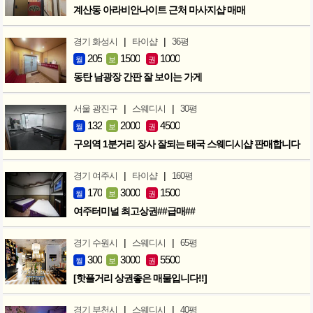
계산동 아라비안나이트 근처 마사지샵 매매
|
|
경기 화성시
타이샵
36평
205
1500
1000
월
보
권
동탄 남광장 간판 잘 보이는 가게
|
|
서울 광진구
스웨디시
30평
132
2000
4500
월
보
권
구의역 1분거리 장사 잘되는 태국 스웨디시샵 판매합니다
|
|
경기 여주시
타이샵
160평
170
3000
1500
월
보
권
여주터미널 최고상권##급매##
|
|
경기 수원시
스웨디시
65평
300
3000
5500
월
보
권
[핫플거리 상권좋은 매물입니다!!]
|
|
경기 부천시
스웨디시
40평