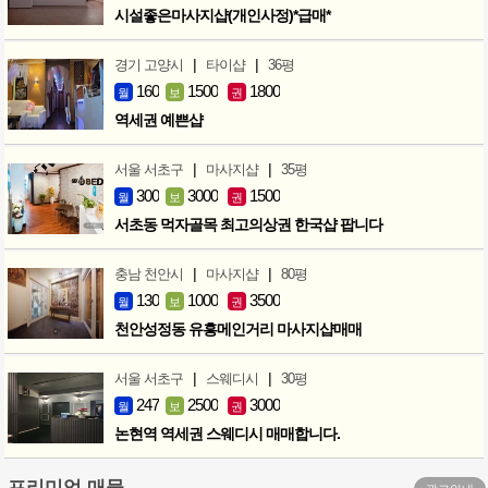
시설좋은마사지샵(개인사정)*급매*
|
|
경기 고양시
타이샵
36평
160
1500
1800
월
보
권
역세권 예쁜샵
|
|
서울 서초구
마사지샵
35평
300
3000
1500
월
보
권
서초동 먹자골목 최고의상권 한국샵 팝니다
|
|
충남 천안시
마사지샵
80평
130
1000
3500
월
보
권
천안성정동 유흥메인거리 마사지샵매매
|
|
서울 서초구
스웨디시
30평
247
2500
3000
월
보
권
논현역 역세권 스웨디시 매매합니다.
프리미엄 매물