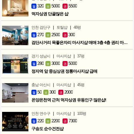
320
5000
5500
월
보
권
먹자상권 단골많은 샵
|
|
인천 검단구
토탈샵
48평
270
2500
300
월
보
권
검단사거리 목좋은자리 마사지샵 매매 3층 4층 권리 마지막인하 300만
|
|
경기 성남시
마사지샵
37평
280
3000
5000
월
보
권
정자역 앞 중심상권 정통마사지샵 급매
|
|
충남 아산시
마사지샵
45평
50
300
2000
월
보
권
온양온천역 근처 먹자상권 유동인구 많은샵!
|
|
인천 연수구
마사지샵
100평
220
2200
7300
월
보
권
구송도 순수건전샵