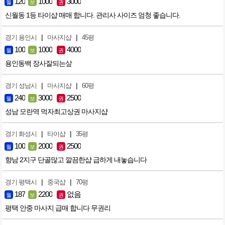
120
1000
3000
월
보
권
신월동 1등 타이샵 매매 합니다. 관리사 사이즈 엄청 좋습니다.
|
|
경기 용인시
마사지샵
45평
100
1000
4000
월
보
권
용인동백 장사잘되는샆
|
|
경기 성남시
마사지샵
60평
240
3000
2500
월
보
권
성남 모란역 먹자최고상권 마사지샵
|
|
경기 화성시
타이샵
35평
100
2000
2500
월
보
권
향남 2지구 단골많고 깔끔한샵 급하게 내놓습니다
|
|
경기 평택시
중국샵
70평
187
2200
없음
월
보
권
평택 안중 마사지 급매 합니다 무권리