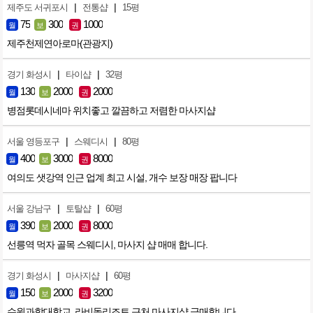
|
|
제주도 서귀포시
전통샵
15평
75
300
1000
월
보
권
제주천제연아로마(관광지)
|
|
경기 화성시
타이샵
32평
130
2000
2000
월
보
권
병점롯데시네마 위치좋고 깔끔하고 저렴한 마사지샵
|
|
서울 영등포구
스웨디시
80평
400
3000
8000
월
보
권
여의도 샛강역 인근 업계 최고 시설, 개수 보장 매장 팝니다
|
|
서울 강남구
토탈샵
60평
390
2000
8000
월
보
권
선릉역 먹자 골목 스웨디시, 마사지 샵 매매 합니다.
|
|
경기 화성시
마사지샵
60평
150
2000
3200
월
보
권
수원과학대학교, 라비돌리조트 근처 마사지샵 급매합니다.