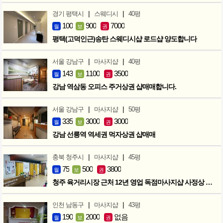
|
|
경기 평택시
스웨디시
40평
100
900
7000
월
보
권
평택(고덕인근)송탄 스웨디시샵 로드샵 양도합니다
|
|
서울 강남구
마사지샵
40평
143
1100
3500
월
보
권
강남 역삼동 오피스 주거상권 샵매매합니다.
|
|
서울 강남구
마사지샵
50평
335
3000
3000
월
보
권
강남 선릉역 역세권 먹자상권 샵매매
|
|
충북 청주시
마사지샵
45평
75
500
3800
월
보
권
청주 육거리시장 근처 12년 영업 독점마사지샵 사정상 급매합니다.
|
|
인천 남동구
마사지샵
43평
190
2000
없음
월
보
권