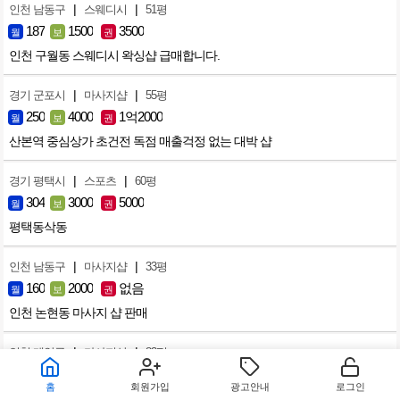
|
|
인천 남동구
스웨디시
51평
187
1500
3500
월
보
권
인천 구월동 스웨디시 왁싱샵 급매합니다.
|
|
경기 군포시
마사지샵
55평
250
4000
1억2000
월
보
권
산본역 중심상가 초건전 독점 매출걱정 없는 대박 샵
|
|
경기 평택시
스포츠
60평
304
3000
5000
월
보
권
평택동삭동
|
|
인천 남동구
마사지샵
33평
160
2000
없음
월
보
권
인천 논현동 마사지 샵 판매
|
|
인천 계양구
마사지샵
83평
160
500
4500
월
보
권
홈
회원가입
광고안내
로그인
평일 15, 주말20~30명 호텔/모텔 밀집 먹자상권