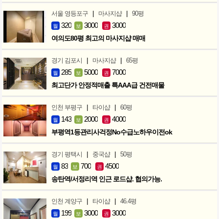
|
|
서울 영등포구
마사지샵
90평
320
3000
3000
월
보
권
여의도80평 최고의 마사지샵 매매
|
|
경기 김포시
마사지샵
65평
285
5000
7000
월
보
권
최고단가 안정적매출 특AAA급 건전매물
|
|
인천 부평구
타이샵
60평
143
2000
4000
월
보
권
부평역1등관리사걱정No수급노하우이전ok
|
|
경기 평택시
중국샵
50평
83
700
4500
월
보
권
송탄역/서정리역 인근 로드샵. 협의가능.
|
|
인천 계양구
타이샵
46.4평
199
3000
3000
월
보
권