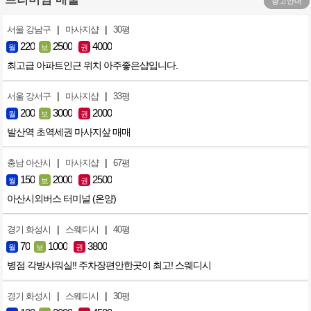
광고안내
|
|
서울 강남구
마사지샵
30평
220
2500
4000
월
보
권
최고급 아파트인근 위치 아주좋은샵입니다.
|
|
서울 강서구
마사지샵
33평
200
3000
2000
월
보
권
발산역 초역세권 마사지샆 매매
|
|
충남 아산시
마사지샵
67평
150
2000
2500
월
보
권
아산시외버스 터미널 (온양)
|
|
경기 화성시
스웨디시
40평
70
1000
3800
월
보
권
병점 각방샤워실!! 주차장편안한곳이 최고! 스웨디시
|
|
경기 화성시
스웨디시
30평