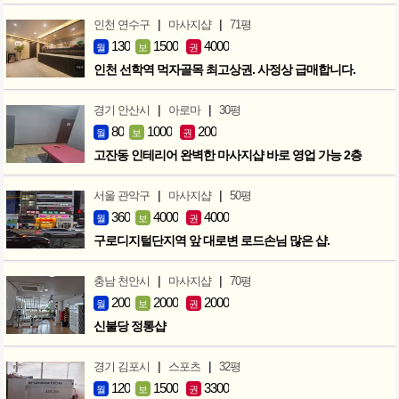
|
|
인천 연수구
마사지샵
71평
130
1500
4000
월
보
권
인천 선학역 먹자골목 최고상권. 사정상 급매합니다.
|
|
경기 안산시
아로마
30평
80
1000
200
월
보
권
고잔동 인테리어 완벽한 마사지샵 바로 영업 가능 2층
|
|
서울 관악구
마사지샵
50평
360
4000
4000
월
보
권
구로디지털단지역 앞 대로변 로드손님 많은 샵.
|
|
충남 천안시
마사지샵
70평
200
2000
2000
월
보
권
신불당 정통샵
|
|
경기 김포시
스포츠
32평
120
1500
3300
월
보
권