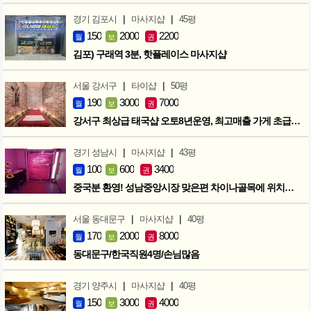
|
|
경기 김포시
마사지샵
45평
150
2000
2200
월
보
권
김포) 구래역 3분, 핫플레이스 마사지샵
|
|
서울 강서구
타이샵
50평
190
3000
7000
월
보
권
강서구 최상급 태국샵 오토8년운영, 최고매출 가게 초급매!!!
|
|
경기 성남시
마사지샵
43평
100
600
3400
월
보
권
중국분 환영! 성남중앙시장 맞은편 차이나골목에 위치한 마사지샵
|
|
서울 동대문구
마사지샵
40평
170
2000
8000
월
보
권
동대문구/한국직원4명/손님많음
|
|
경기 양주시
마사지샵
40평
150
3000
4000
월
보
권