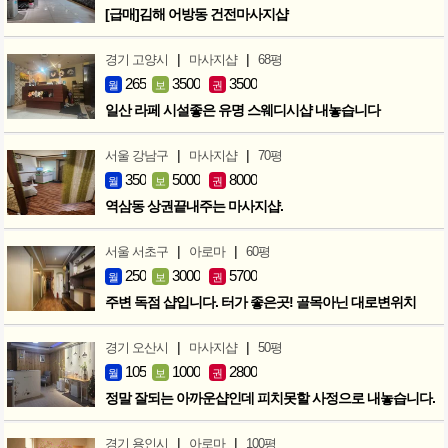
[급매]김해 어방동 건전마사지샵
|
|
경기 고양시
마사지샵
68평
265
3500
3500
월
보
권
일산 라페 시설좋은 유명 스웨디시샵 내놓습니다
|
|
서울 강남구
마사지샵
70평
350
5000
8000
월
보
권
역삼동 상권끝내주는 마사지샵.
|
|
서울 서초구
아로마
60평
250
3000
5700
월
보
권
주변 독점 샵입니다. 터가 좋은곳! 골목아닌 대로변위치
|
|
경기 오산시
마사지샵
50평
105
1000
2800
월
보
권
정말 잘되는 아까운샵인데 피치못할 사정으로 내놓습니다.
|
|
경기 용인시
아로마
100평