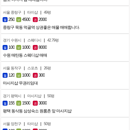
|
|
서울 중랑구
타이샵
49평
250
4500
2000
월
보
권
중랑구 묵동 먹골역 상권좋은 매물 매매합니다.
|
|
경기 수원시
스웨디시
42.79평
100
1000
8000
월
보
권
수원 매탄동 스웨디샵 매매
|
|
서울 동작구
스포츠
26평
120
1000
300
월
보
권
마사지샵 무권리임대
|
|
경기 평택시
마사지샵
50평
155
1500
3000
월
보
권
평택 동삭동 삼성숙소 원룸촌 앞 마사지샵
|
|
서울 양천구
타이샵
50평