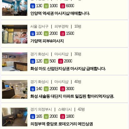
130
1000
6000
월
보
권
안양역 역세권 마사지샵 매매합니다.
|
|
서울 강서구
피부경락
10평
100
2000
1500
월
보
권
가양역 피부&마사지
|
|
경기 화성시
마사지샵
30평
120
500
2000
월
보
권
화성 마도 산업단지상권 마사지샵 급매합니다.
|
|
경기 화성시
마사지샵
40평
140
2000
3000
월
보
권
화성 새솔동 대단지 아파트 밀집된 항아리먹자상권.
|
|
경기 의정부시
스웨디시
42평
165
2000
1800
월
보
권
의정부역 중앙로 로데오거리 메인상권