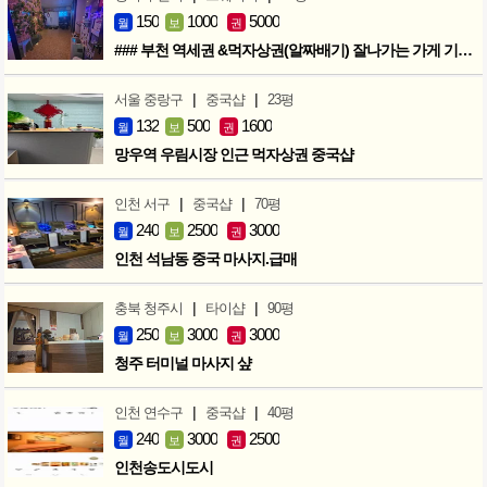
150
1000
5000
월
보
권
### 부천 역세권 &먹자상권(알짜배기) 잘나가는 가게 기회입니다 ###
|
|
서울 중랑구
중국샵
23평
132
500
1600
월
보
권
망우역 우림시장 인근 먹자상권 중국샵
|
|
인천 서구
중국샵
70평
240
2500
3000
월
보
권
인천 석남동 중국 마사지.급매
|
|
충북 청주시
타이샵
90평
250
3000
3000
월
보
권
청주 터미널 마사지 샾
|
|
인천 연수구
중국샵
40평
240
3000
2500
월
보
권
인천송도시도시