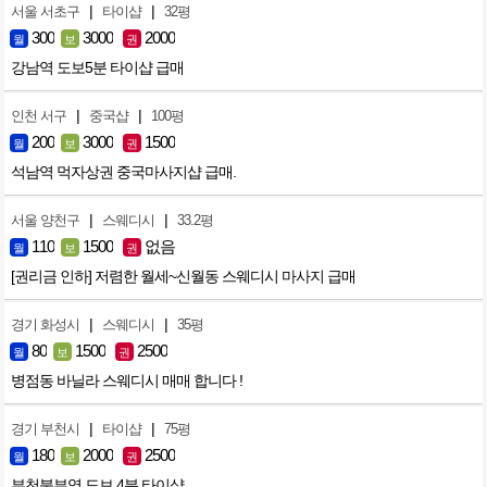
|
|
서울 서초구
타이샵
32평
300
3000
2000
월
보
권
강남역 도보5분 타이샵 급매
|
|
인천 서구
중국샵
100평
200
3000
1500
월
보
권
석남역 먹자상권 중국마사지샵 급매.
|
|
서울 양천구
스웨디시
33.2평
110
1500
없음
월
보
권
[권리금 인하] 저렴한 월세~신월동 스웨디시 마사지 급매
|
|
경기 화성시
스웨디시
35평
80
1500
2500
월
보
권
병점동 바닐라 스웨디시 매매 합니다 !
|
|
경기 부천시
타이샵
75평
180
2000
2500
월
보
권
부천북부역 도보 4분 타이샵.