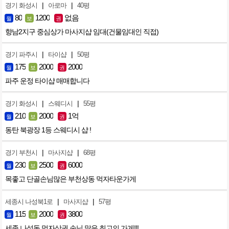
|
|
경기 화성시
아로마
40평
80
1200
없음
월
보
권
향남2지구 중심상가 마사지샵 임대(건물임대인 직접)
|
|
경기 파주시
타이샵
50평
175
2000
2000
월
보
권
파주 운정 타이샵 매매합니다
|
|
경기 화성시
스웨디시
55평
210
2000
1억
월
보
권
동탄 북광장 1등 스웨디시 샵 !
|
|
경기 부천시
마사지샵
68평
230
2500
6000
월
보
권
목좋고 단골손님많은 부천상동 먹자타운가게
|
|
세종시 나성북1로
마사지샵
57평
115
2000
3800
월
보
권
세종 나성동 먹자상권 손님 많은 최고의 가게!!!