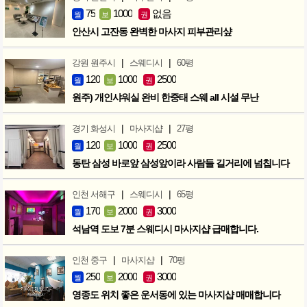
75
1000
없음
월
보
권
안산시 고잔동 완벽한 마사지 피부관리샾
|
|
강원 원주시
스웨디시
60평
120
1000
2500
월
보
권
원주) 개인샤워실 완비 한중태 스웨 all 시설 무난
|
|
경기 화성시
마사지샵
27평
120
1000
2500
월
보
권
동탄 삼성 바로앞 삼성앞이라 사람들 길거리에 넘칩니다
|
|
인천 서해구
스웨디시
65평
170
2000
3000
월
보
권
석남역 도보 7분 스웨디시 마사지샵 급매합니다.
|
|
인천 중구
마사지샵
70평
250
2000
3000
월
보
권
영종도 위치 좋은 운서동에 있는 마사지샵 매매합니다