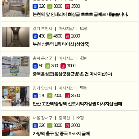
320
3000
3500
월
보
권
논현역 앞 인테리어 최상급 초초초 급매로 내놓습니다.
|
|
경기 부천시
마사지샵
81평
430
4500
2000
월
보
권
부천 상동역 1등 타이샵 (성업중)
|
|
충북 음성군
마사지샵
43평
50
300
3000
월
보
권
충북음성군(음성군청근방)초.건.마사지샵(ㅁ)
|
|
경기 안산시
마사지샵
50평
170
2000
3500
월
보
권
안산 고잔역/중앙역 신도시먹자상권 마사지샵 급매
|
|
서울 강서구
중국샵
58평
220
3000
3000
월
보
권
가양역 출구 앞 중국 마사지 급매