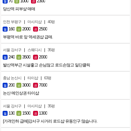
70
1000
2300
월
보
권
당산역 피부샾 매매
|
|
인천 부평구
마사지샵
40평
160
2000
2500
월
보
권
부평역 바로 앞 역세권샵 급매.
|
|
서울 강서구
스웨디시
35평
240
3500
2000
월
보
권
발산역부근 시설좋고 손님많고 로드손많고 일단클릭
|
|
충남 논산시
타이샵
63평
200
3000
7000
월
보
권
논산 메인상권 타이샵
|
|
서울 강서구
마사지샵
35평
130
1500
1300
월
보
권
[가격인하 급매]강서구 사거리 로드샵 유동인구 많습니다.