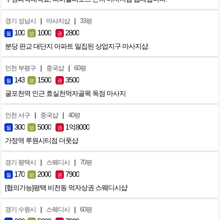
|
|
경기 성남시
마사지샵
33평
100
1000
2800
월
보
권
분당 판교 대단지 아파트 밀집된 상업지구 마사지샵.
|
|
인천 부평구
중국샵
60평
143
1500
3500
월
보
권
굴포천역 인근 효실천먹자골목 독점 마사지
|
|
인천 서구
중국샵
40평
300
5000
1억8000
월
보
권
가정역 루원시티점 더풋샵
|
|
경기 평택시
스웨디시
70평
170
2000
7900
월
보
권
[협의가능]평택 비전동 먹자상권 스웨디시샵
|
|
경기 수원시
스웨디시
60평