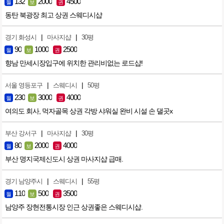
132
2000
4500
월
보
권
동탄 북광장 최고 상권 스웨디시샵
|
|
경기 화성시
마사지샵
30평
90
1000
2500
월
보
권
향남 만세시장입구에 위치한 관리비없는 로드샵!
|
|
서울 영등포구
스웨디시
50평
230
3000
4000
월
보
권
여의도 회사, 먹자골목 상권 각방 샤워실 완비 시설 손 댈곳x
|
|
부산 강서구
마사지샵
30평
80
2000
4000
월
보
권
부산 명지국제신도시 상권 마사지샵 급매.
|
|
경기 남양주시
스웨디시
55평
110
500
3500
월
보
권
남양주 장현전통시장 인근 상권좋은 스웨디시샵.