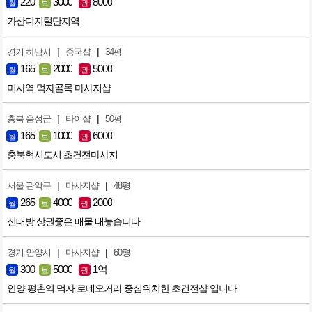
220
3000
8000
월
보
권
가산디지털단지역
|
|
경기 하남시
중국샵
34평
165
2000
5000
월
보
권
미사역 먹자골목 마사지샵
|
|
충북 음성군
타이샵
50평
165
1000
6000
월
보
권
충북혁시도시 초건전마사지
|
|
서울 관악구
마사지샵
48평
265
4000
2000
월
보
권
신대방 상권좋은 매물 내놓습니다
|
|
경기 안양시
마사지샵
60평
300
5000
1억
월
보
권
안양 평촌역 먹자 로데오거리 중심위치한 초건전샵 입니다