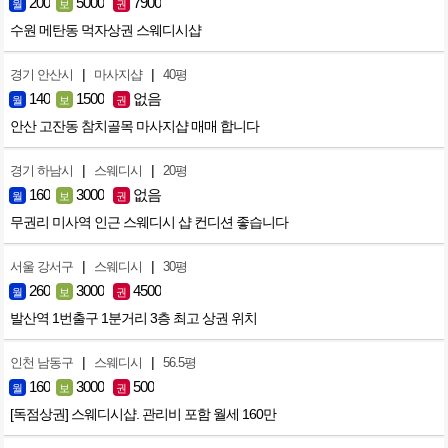
200
5000
7900
월
보
권
수원 메탄동 먹자상권 스웨디시샵
|
|
경기 안산시
마사지샵
40평
140
1500
없음
월
보
권
안산 고잔동 참치골목 마사지샵 매매 합니다
|
|
경기 하남시
스웨디시
20평
160
3000
없음
월
보
권
무권리 미사역 인근 스웨디시 샵 컨디션 좋습니다
|
|
서울 강서구
스웨디시
30평
260
3000
4500
월
보
권
발산역 1번출구 1분거리 3층 최고 상권 위치
|
|
인천 남동구
스웨디시
56.5평
160
3000
500
월
보
권
[독점상권] 스웨디시샵. 관리비 포함 월세 160만