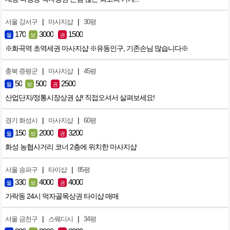
|
|
서울 강서구
마사지샵
30평
170
3000
1500
월
보
권
※화곡역 초역세권 마사지샵 ※유동인구, 기존손님 많습니다※
|
|
충북 증평군
마사지샵
45평
50
500
2500
월
보
권
산업단지/정통시장상권 샵! 직접오셔서 살펴보세요!
|
|
경기 화성시
마사지샵
60평
150
2000
3200
월
보
권
화성 농협사거리 코너 2층에 위치한 마사지샵
|
|
서울 송파구
타이샵
85평
330
4000
4000
월
보
권
가락동 24시 먹자골목상권 타이샵 매매
|
|
서울 금천구
스웨디시
34평