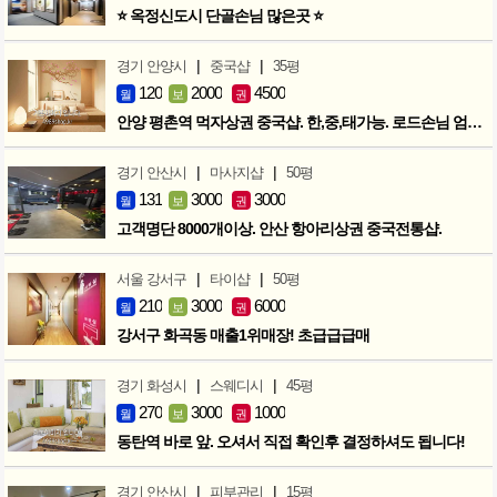
⭐ 옥정신도시 단골손님 많은곳 ⭐
|
|
경기 안양시
중국샵
35평
120
2000
4500
월
보
권
안양 평촌역 먹자상권 중국샵. 한,중,태가능. 로드손님 엄청많아요!
|
|
경기 안산시
마사지샵
50평
131
3000
3000
월
보
권
고객명단 8000개이상. 안산 항아리상권 중국전통샵.
|
|
서울 강서구
타이샵
50평
210
3000
6000
월
보
권
강서구 화곡동 매출1위매장! 초급급급매
|
|
경기 화성시
스웨디시
45평
270
3000
1000
월
보
권
동탄역 바로 앞. 오셔서 직접 확인후 결정하셔도 됩니다!
|
|
경기 안산시
피부관리
15평