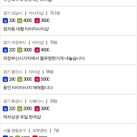
|
|
경기 성남시
마사지샵
76.1평
330
4000
3500
월
보
권
정자동 대형 타이마사지샵
|
|
경기 의정부시
타이샵
70평
220
3000
4000
월
보
권
의정부신시가지에서 젤유명한가게 내놓습니다.
|
|
경기 용인시
타이샵
99평
180
3000
5000
월
보
권
용인 타이마사지 매매합니다
|
|
경기 화성시
스웨디시
33평
220
2000
3000
월
보
권
먹자상권 유일 한국샵
|
|
서울 영등포구
피부관리
7평