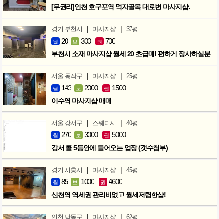
[무권리]인천 호구포역 먹자골목 대로변 마사지샵.
|
|
경기 부천시
마사지샵
37평
20
300
700
월
보
권
부천시 소재 마사지샵 월세 20 초급매! 편하게 장사하실분
|
|
서울 동작구
마사지샵
25평
143
2000
1500
월
보
권
이수역 마사지샵 매매
|
|
서울 강서구
스웨디시
40평
270
3000
5000
월
보
권
강서 콜 5등안에 들어오는 업장 (갯수첨부)
|
|
경기 시흥시
마사지샵
45평
85
1000
4600
월
보
권
신천역 역세권 관리비없고 월세저렴한샵!
|
|
인천 남동구
마사지샵
62평