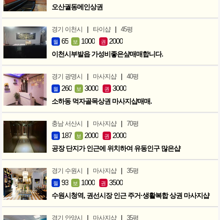
오산궐동메인상권
|
|
경기 이천시
타이샵
45평
65
1000
2000
월
보
권
이천시부발읍 가성비좋은샾매매합니다.
|
|
경기 광명시
마사지샵
40평
260
3000
3000
월
보
권
소하동 먹자골목상권 마사지샵매매.
|
|
충남 서산시
마사지샵
70평
187
2000
2000
월
보
권
공장 단지가 인근에 위치하여 유동인구 많은샵
|
|
경기 수원시
마사지샵
35평
93
1000
3500
월
보
권
수원시청역, 권선시장 인근 주거·생활복합 상권 마사지샵
|
|
경기 안양시
마사지샵
35평