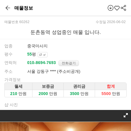
매물정보
매물번호 60262
수정일 2026-06-02
둔촌동역 성업중인 매물 입니다.
업종
중국마사지
평수
평
㎡
연락처
전화걸기
주소
서울 강동구 **** (주소비공개)
가격정보
월세
보증금
권리금
합계
만원
만원
만원
만원
샵 사진