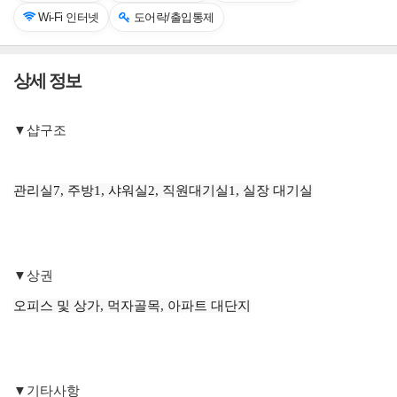
Wi-Fi 인터넷
도어락/출입통제
상세 정보
▼샵구조
관리실7, 주방1, 샤워실2, 직원대기실1, 실장 대기실
▼상권
오피스 및 상가, 먹자골목, 아파트 대단지
▼기타사항