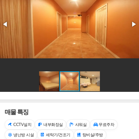
매물 특징
CCTV설치
내부화장실
샤워실
무료주차
냉난방 시설
세탁기/건조기
탕비실/주방