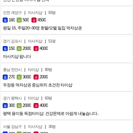
|
|
인천 계양구
마사지샵
83평
160
500
4500
월
보
권
평일 15, 주말20~30명 호텔/모텔 밀집 먹자상권
|
|
경기 김포시
마사지샵
51평
150
2000
4000
월
보
권
마사지샵 팝니다
|
|
충남 천안시
타이샵
80평
270
3000
2000
월
보
권
두정동 먹자상권 중심위치 초건전 타이샵
|
|
경기 평택시
타이샵
60평
300
2000
4000
월
보
권
평택 용이동 독점타이샵. 건강문제로 아쉽게 내놓습니다..
|
|
서울 강남구
마사지샵
30평