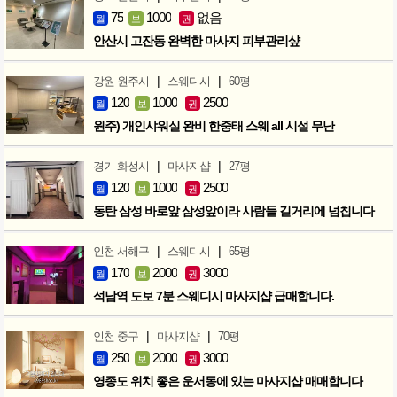
75
1000
없음
월
보
권
안산시 고잔동 완벽한 마사지 피부관리샾
|
|
강원 원주시
스웨디시
60평
120
1000
2500
월
보
권
원주) 개인샤워실 완비 한중태 스웨 all 시설 무난
|
|
경기 화성시
마사지샵
27평
120
1000
2500
월
보
권
동탄 삼성 바로앞 삼성앞이라 사람들 길거리에 넘칩니다
|
|
인천 서해구
스웨디시
65평
170
2000
3000
월
보
권
석남역 도보 7분 스웨디시 마사지샵 급매합니다.
|
|
인천 중구
마사지샵
70평
250
2000
3000
월
보
권
영종도 위치 좋은 운서동에 있는 마사지샵 매매합니다