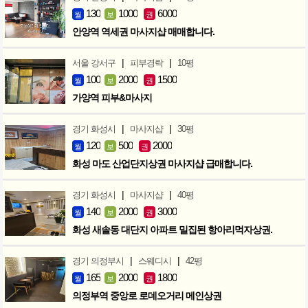
130
1000
6000
월
보
권
안양역 역세권 마사지샵 매매합니다.
|
|
서울 강서구
피부경락
10평
100
2000
1500
월
보
권
가양역 피부&마사지
|
|
경기 화성시
마사지샵
30평
120
500
2000
월
보
권
화성 마도 산업단지상권 마사지샵 급매합니다.
|
|
경기 화성시
마사지샵
40평
140
2000
3000
월
보
권
화성 새솔동 대단지 아파트 밀집된 항아리먹자상권.
|
|
경기 의정부시
스웨디시
42평
165
2000
1800
월
보
권
의정부역 중앙로 로데오거리 메인상권