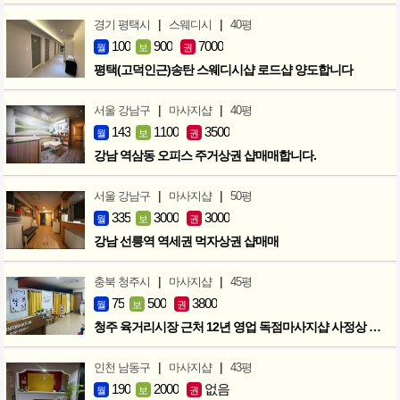
|
|
경기 평택시
스웨디시
40평
100
900
7000
월
보
권
평택(고덕인근)송탄 스웨디시샵 로드샵 양도합니다
|
|
서울 강남구
마사지샵
40평
143
1100
3500
월
보
권
강남 역삼동 오피스 주거상권 샵매매합니다.
|
|
서울 강남구
마사지샵
50평
335
3000
3000
월
보
권
강남 선릉역 역세권 먹자상권 샵매매
|
|
충북 청주시
마사지샵
45평
75
500
3800
월
보
권
청주 육거리시장 근처 12년 영업 독점마사지샵 사정상 급매합니다.
|
|
인천 남동구
마사지샵
43평
190
2000
없음
월
보
권