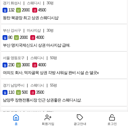
|
|
경기 화성시
스웨디시
30평
132
2000
4500
월
보
권
동탄 북광장 최고 상권 스웨디시샵
|
|
부산 강서구
마사지샵
30평
80
2000
4000
월
보
권
부산 명지국제신도시 상권 마사지샵 급매.
|
|
서울 영등포구
스웨디시
50평
230
3000
4000
월
보
권
여의도 회사, 먹자골목 상권 각방 샤워실 완비 시설 손 댈곳x
|
|
경기 남양주시
스웨디시
55평
110
500
3500
월
보
권
남양주 장현전통시장 인근 상권좋은 스웨디시샵.
|
|
강원 원주시
마사지샵
30평
40
500
800
월
보
권
홈
회원가입
광고안내
로그인
원주 중앙시장·문화의거리 상권 원주보건소 맞은편 마사지샵