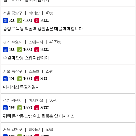
|
|
서울 중랑구
타이샵
49평
250
4500
2000
월
보
권
중랑구 묵동 먹골역 상권좋은 매물 매매합니다.
|
|
경기 수원시
스웨디시
42.79평
100
1000
8000
월
보
권
수원 매탄동 스웨디샵 매매
|
|
서울 동작구
스포츠
26평
120
1000
300
월
보
권
마사지샵 무권리임대
|
|
경기 평택시
마사지샵
50평
155
1500
3000
월
보
권
평택 동삭동 삼성숙소 원룸촌 앞 마사지샵
|
|
서울 양천구
타이샵
50평