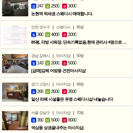
247
2500
3000
월
보
권
논현역 역세권 스웨디시 매매합니다.
|
|
인천 연수구
스웨디시
85평
360
4000
2000
월
보
권
85평, 각방 샤워장, 단속기록없음,현재 관리사 4명으로 성업중
|
|
경남 김해시
마사지샵
50평
143
2000
5000
월
보
권
[급매]김해 어방동 건전마사지샵
|
|
경기 고양시
마사지샵
68평
265
3500
3500
월
보
권
일산 라페 시설좋은 유명 스웨디시샵 내놓습니다
|
|
서울 강남구
마사지샵
70평
350
5000
8000
월
보
권
역삼동 상권끝내주는 마사지샵.