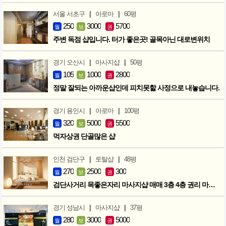
|
|
서울 서초구
아로마
60평
250
3000
5700
월
보
권
주변 독점 샵입니다. 터가 좋은곳! 골목아닌 대로변위치
|
|
경기 오산시
마사지샵
50평
105
1000
2800
월
보
권
정말 잘되는 아까운샵인데 피치못할 사정으로 내놓습니다.
|
|
경기 용인시
아로마
100평
320
5000
5500
월
보
권
먹자상권 단골많은 샵
|
|
인천 검단구
토탈샵
48평
270
2500
300
월
보
권
검단사거리 목좋은자리 마사지샵 매매 3층 4층 권리 마지막인하 300만
|
|
경기 성남시
마사지샵
37평
280
3000
5000
월
보
권