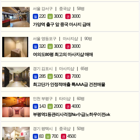
|
|
서울 강서구
중국샵
58평
220
3000
3000
월
보
권
가양역 출구 앞 중국 마사지 급매
|
|
서울 영등포구
마사지샵
90평
320
3000
3000
월
보
권
여의도80평 최고의 마사지샵 매매
|
|
경기 김포시
마사지샵
65평
285
5000
7000
월
보
권
최고단가 안정적매출 특AAA급 건전매물
|
|
인천 부평구
타이샵
60평
143
2000
4000
월
보
권
부평역1등관리사걱정No수급노하우이전ok
|
|
경기 평택시
중국샵
50평
83
700
4500
월
보
권