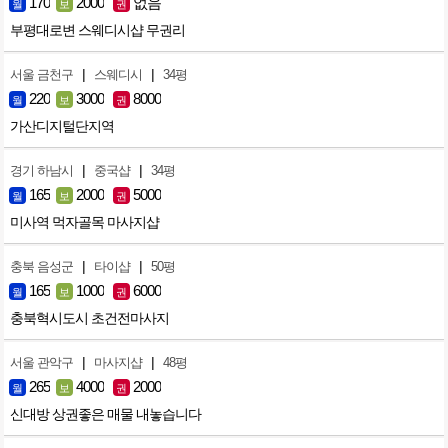
170
2000
없음
월
보
권
부평대로변 스웨디시샵 무권리
|
|
서울 금천구
스웨디시
34평
220
3000
8000
월
보
권
가산디지털단지역
|
|
경기 하남시
중국샵
34평
165
2000
5000
월
보
권
미사역 먹자골목 마사지샵
|
|
충북 음성군
타이샵
50평
165
1000
6000
월
보
권
충북혁시도시 초건전마사지
|
|
서울 관악구
마사지샵
48평
265
4000
2000
월
보
권
신대방 상권좋은 매물 내놓습니다