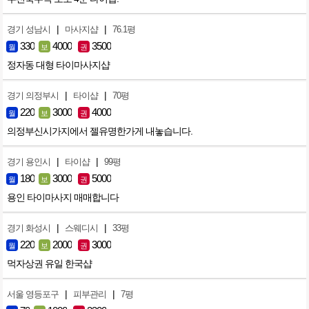
|
|
경기 성남시
마사지샵
76.1평
330
4000
3500
월
보
권
정자동 대형 타이마사지샵
|
|
경기 의정부시
타이샵
70평
220
3000
4000
월
보
권
의정부신시가지에서 젤유명한가게 내놓습니다.
|
|
경기 용인시
타이샵
99평
180
3000
5000
월
보
권
용인 타이마사지 매매합니다
|
|
경기 화성시
스웨디시
33평
220
2000
3000
월
보
권
먹자상권 유일 한국샵
|
|
서울 영등포구
피부관리
7평