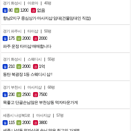
|
|
경기 화성시
아로마
40평
80
1200
없음
월
보
권
향남2지구 중심상가 마사지샵 임대(건물임대인 직접)
|
|
경기 파주시
타이샵
50평
175
2000
2000
월
보
권
파주 운정 타이샵 매매합니다
|
|
경기 화성시
스웨디시
55평
210
2000
1억
월
보
권
동탄 북광장 1등 스웨디시 샵 !
|
|
경기 부천시
마사지샵
68평
230
2500
7500
월
보
권
목좋고 단골손님많은 부천상동 먹자타운가게
|
|
세종시 나성북1로
마사지샵
57평
115
2000
3800
월
보
권
세종 나성동 먹자상권 손님 많은 최고의 가게!!!