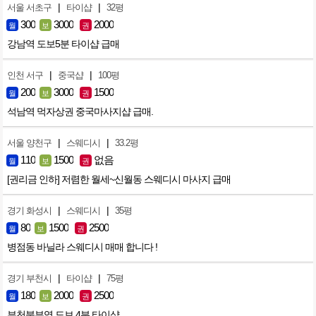
|
|
서울 서초구
타이샵
32평
300
3000
2000
월
보
권
강남역 도보5분 타이샵 급매
|
|
인천 서구
중국샵
100평
200
3000
1500
월
보
권
석남역 먹자상권 중국마사지샵 급매.
|
|
서울 양천구
스웨디시
33.2평
110
1500
없음
월
보
권
[권리금 인하] 저렴한 월세~신월동 스웨디시 마사지 급매
|
|
경기 화성시
스웨디시
35평
80
1500
2500
월
보
권
병점동 바닐라 스웨디시 매매 합니다 !
|
|
경기 부천시
타이샵
75평
180
2000
2500
월
보
권
부천북부역 도보 4분 타이샵.