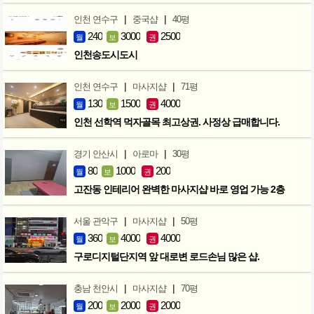
|
|
인천 연수구
중국샵
40평
240
3000
2500
월
보
권
인천송도시도시
|
|
인천 연수구
마사지샵
71평
130
1500
4000
월
보
권
인천 선학역 먹자골목 최고상권. 사정상 급매합니다.
|
|
경기 안산시
아로마
30평
80
1000
200
월
보
권
고잔동 인테리어 완벽한 마사지샵 바로 영업 가능 2층
|
|
서울 관악구
마사지샵
50평
360
4000
4000
월
보
권
구로디지털단지역 앞 대로변 로드손님 많은 샵.
|
|
충남 천안시
마사지샵
70평
200
2000
2000
월
보
권