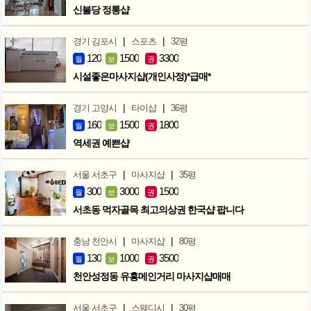
신불당 정통샵
|
|
경기 김포시
스포츠
32평
120
1500
3300
월
보
권
시설좋은마사지샵(개인사정)*급매*
|
|
경기 고양시
타이샵
36평
160
1500
1800
월
보
권
역세권 예쁜샵
|
|
서울 서초구
마사지샵
35평
300
3000
1500
월
보
권
서초동 먹자골목 최고의상권 한국샵 팝니다
|
|
충남 천안시
마사지샵
80평
130
1000
3500
월
보
권
천안성정동 유흥메인거리 마사지샵매매
|
|
서울 서초구
스웨디시
30평