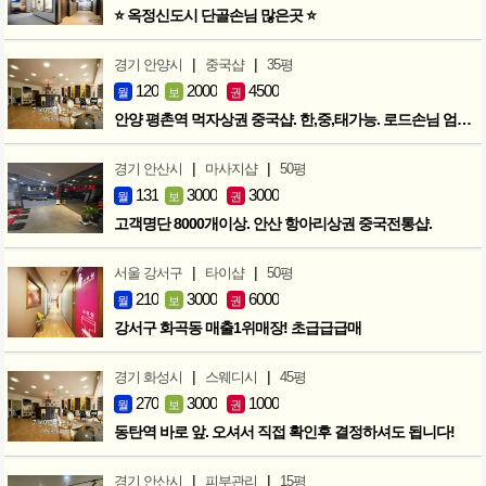
⭐ 옥정신도시 단골손님 많은곳 ⭐
|
|
경기 안양시
중국샵
35평
120
2000
4500
월
보
권
안양 평촌역 먹자상권 중국샵. 한,중,태가능. 로드손님 엄청많아요!
|
|
경기 안산시
마사지샵
50평
131
3000
3000
월
보
권
고객명단 8000개이상. 안산 항아리상권 중국전통샵.
|
|
서울 강서구
타이샵
50평
210
3000
6000
월
보
권
강서구 화곡동 매출1위매장! 초급급급매
|
|
경기 화성시
스웨디시
45평
270
3000
1000
월
보
권
동탄역 바로 앞. 오셔서 직접 확인후 결정하셔도 됩니다!
|
|
경기 안산시
피부관리
15평