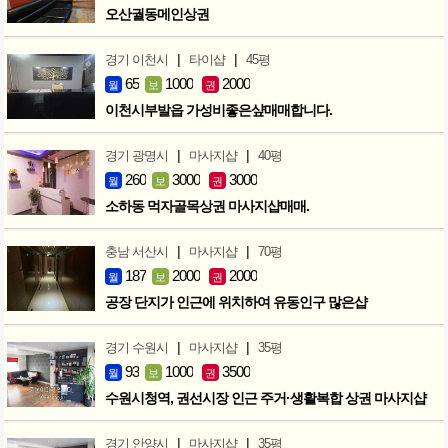
오산궐동메인상권
|
|
경기 이천시
타이샵
45평
65
1000
2000
월
보
권
이천시부발읍 가성비좋은샾매매합니다.
|
|
경기 광명시
마사지샵
40평
260
3000
3000
월
보
권
소하동 먹자골목상권 마사지샵매매.
|
|
충남 서산시
마사지샵
70평
187
2000
2000
월
보
권
공장 단지가 인근에 위치하여 유동인구 많은샵
|
|
경기 수원시
마사지샵
35평
93
1000
3500
월
보
권
수원시청역, 권선시장 인근 주거·생활복합 상권 마사지샵
|
|
경기 안양시
마사지샵
35평