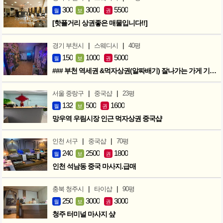
300
3000
5500
월
보
권
[핫플거리 상권좋은 매물입니다!!]
|
|
경기 부천시
스웨디시
40평
150
1000
5000
월
보
권
### 부천 역세권 &먹자상권(알짜배기) 잘나가는 가게 기회입니다 ###
|
|
서울 중랑구
중국샵
23평
132
500
1600
월
보
권
망우역 우림시장 인근 먹자상권 중국샵
|
|
인천 서구
중국샵
70평
240
2500
1800
월
보
권
인천 석남동 중국 마사지.급매
|
|
충북 청주시
타이샵
90평
250
3000
3000
월
보
권
청주 터미널 마사지 샾