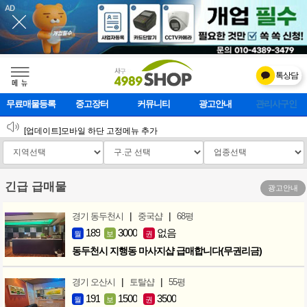
톡상담
메    뉴
무료매물등록
중고장터
커뮤니티
광고안내
마사지클럽
2026 설 연휴 운영안내
[업데이트]모바일 하단 고정메뉴 추가
[업데이트] 개선사항 안내
긴급 급매물
광고안내
|
|
경기 동두천시
중국샵
68평
189
3000
없음
월
보
권
동두천시 지행동 마사지샵 급매합니다(무권리금)
|
|
경기 오산시
토탈샵
55평
191
1500
3500
월
보
권