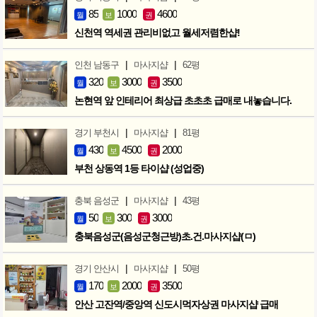
85
1000
4600
월
보
권
신천역 역세권 관리비없고 월세저렴한샵!
|
|
인천 남동구
마사지샵
62평
320
3000
3500
월
보
권
논현역 앞 인테리어 최상급 초초초 급매로 내놓습니다.
|
|
경기 부천시
마사지샵
81평
430
4500
2000
월
보
권
부천 상동역 1등 타이샵 (성업중)
|
|
충북 음성군
마사지샵
43평
50
300
3000
월
보
권
충북음성군(음성군청근방)초.건.마사지샵(ㅁ)
|
|
경기 안산시
마사지샵
50평
170
2000
3500
월
보
권
안산 고잔역/중앙역 신도시먹자상권 마사지샵 급매