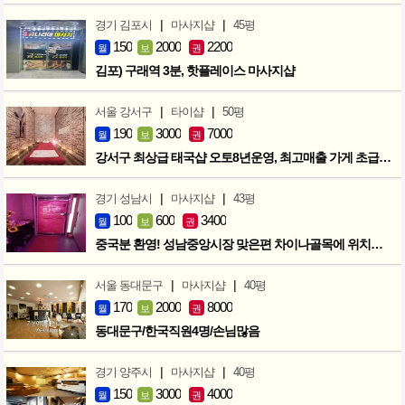
|
|
경기 김포시
마사지샵
45평
150
2000
2200
월
보
권
김포) 구래역 3분, 핫플레이스 마사지샵
|
|
서울 강서구
타이샵
50평
190
3000
7000
월
보
권
강서구 최상급 태국샵 오토8년운영, 최고매출 가게 초급매!!!
|
|
경기 성남시
마사지샵
43평
100
600
3400
월
보
권
중국분 환영! 성남중앙시장 맞은편 차이나골목에 위치한 마사지샵
|
|
서울 동대문구
마사지샵
40평
170
2000
8000
월
보
권
동대문구/한국직원4명/손님많음
|
|
경기 양주시
마사지샵
40평
150
3000
4000
월
보
권