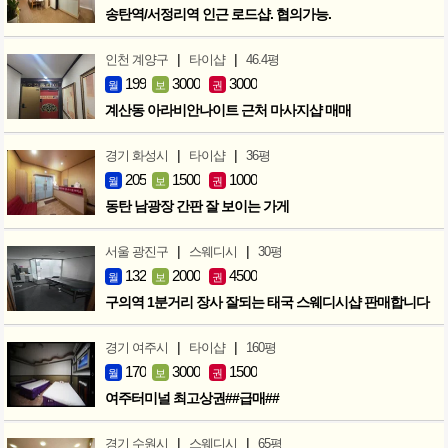
송탄역/서정리역 인근 로드샵. 협의가능.
|
|
인천 계양구
타이샵
46.4평
199
3000
3000
월
보
권
계산동 아라비안나이트 근처 마사지샵 매매
|
|
경기 화성시
타이샵
36평
205
1500
1000
월
보
권
동탄 남광장 간판 잘 보이는 가게
|
|
서울 광진구
스웨디시
30평
132
2000
4500
월
보
권
구의역 1분거리 장사 잘되는 태국 스웨디시샵 판매합니다
|
|
경기 여주시
타이샵
160평
170
3000
1500
월
보
권
여주터미널 최고상권##급매##
|
|
경기 수원시
스웨디시
65평