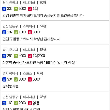
|
|
경기 안양시
마사지샵
60평
300
5000
1억
월
보
권
안양 평촌역 먹자 로데오거리 중심위치한 초건전샵 입니다
|
|
인천 남동구
스웨디시
51평
187
1500
3500
월
보
권
인천 구월동 스웨디시 왁싱샵 급매합니다.
|
|
경기 군포시
마사지샵
55평
250
4000
1억2000
월
보
권
산본역 중심상가 초건전 독점 매출걱정 없는 대박 샵
|
|
경기 평택시
스포츠
60평
304
3000
5000
월
보
권
평택동삭동
|
|
인천 남동구
마사지샵
33평
160
2000
없음
월
보
권
인천 논현동 마사지 샵 판매