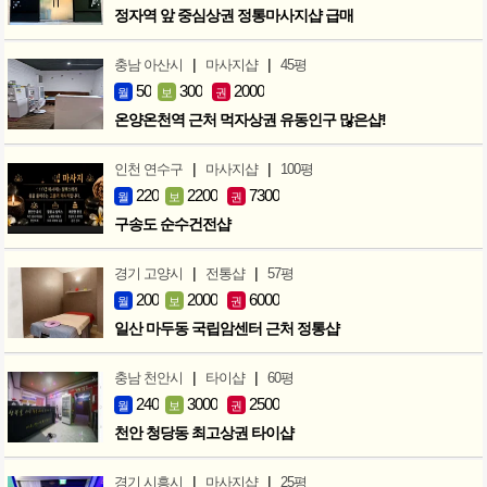
정자역 앞 중심상권 정통마사지샵 급매
|
|
충남 아산시
마사지샵
45평
50
300
2000
월
보
권
온양온천역 근처 먹자상권 유동인구 많은샵!
|
|
인천 연수구
마사지샵
100평
220
2200
7300
월
보
권
구송도 순수건전샵
|
|
경기 고양시
전통샵
57평
200
2000
6000
월
보
권
일산 마두동 국립암센터 근처 정통샵
|
|
충남 천안시
타이샵
60평
240
3000
2500
월
보
권
천안 청당동 최고상권 타이샵
|
|
경기 시흥시
마사지샵
25평