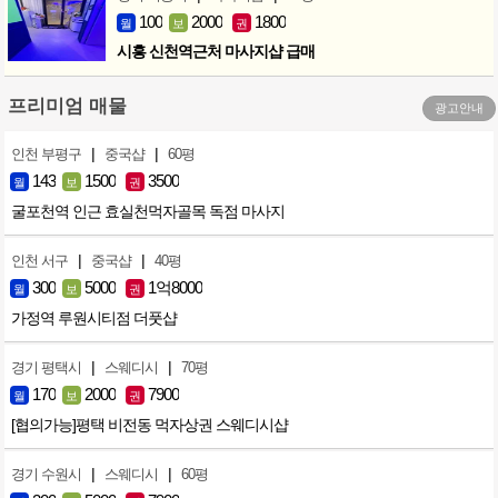
100
2000
1800
월
보
권
시흥 신천역근처 마사지샵 급매
프리미엄 매물
광고안내
|
|
인천 부평구
중국샵
60평
143
1500
3500
월
보
권
굴포천역 인근 효실천먹자골목 독점 마사지
|
|
인천 서구
중국샵
40평
300
5000
1억8000
월
보
권
가정역 루원시티점 더풋샵
|
|
경기 평택시
스웨디시
70평
170
2000
7900
월
보
권
[협의가능]평택 비전동 먹자상권 스웨디시샵
|
|
경기 수원시
스웨디시
60평