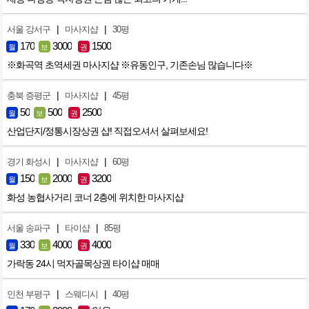
|
|
서울 강서구
마사지샵
30평
170
3000
1500
월
보
권
※화곡역 초역세권 마사지샵 ※유동인구, 기존손님 많습니다※
|
|
충북 증평군
마사지샵
45평
50
500
2500
월
보
권
산업단지/정통시장상권 샵! 직접오셔서 살펴보세요!
|
|
경기 화성시
마사지샵
60평
150
2000
3200
월
보
권
화성 농협사거리 코너 2층에 위치한 마사지샵
|
|
서울 송파구
타이샵
85평
330
4000
4000
월
보
권
가락동 24시 먹자골목상권 타이샵 매매
|
|
인천 부평구
스웨디시
40평