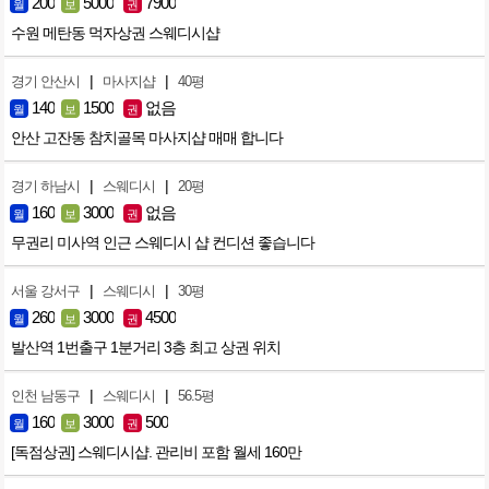
200
5000
7900
월
보
권
수원 메탄동 먹자상권 스웨디시샵
|
|
경기 안산시
마사지샵
40평
140
1500
없음
월
보
권
안산 고잔동 참치골목 마사지샵 매매 합니다
|
|
경기 하남시
스웨디시
20평
160
3000
없음
월
보
권
무권리 미사역 인근 스웨디시 샵 컨디션 좋습니다
|
|
서울 강서구
스웨디시
30평
260
3000
4500
월
보
권
발산역 1번출구 1분거리 3층 최고 상권 위치
|
|
인천 남동구
스웨디시
56.5평
160
3000
500
월
보
권
[독점상권] 스웨디시샵. 관리비 포함 월세 160만