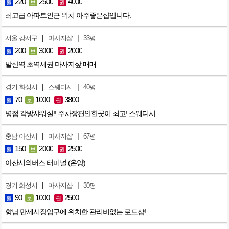
220
2500
4000
월
보
권
최고급 아파트인근 위치 아주좋은샵입니다.
|
|
서울 강서구
마사지샵
33평
200
3000
2000
월
보
권
발산역 초역세권 마사지샆 매매
|
|
경기 화성시
스웨디시
40평
70
1000
3800
월
보
권
병점 각방샤워실!! 주차장편안한곳이 최고! 스웨디시
|
|
충남 아산시
마사지샵
67평
150
2000
2500
월
보
권
아산시외버스 터미널 (온양)
|
|
경기 화성시
마사지샵
30평
90
1000
2500
월
보
권
향남 만세시장입구에 위치한 관리비없는 로드샵!