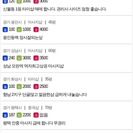
120
1000
3000
월
보
권
신월동 1등 타이샵 매매 합니다. 관리사 사이즈 엄청 좋습니다.
|
|
경기 용인시
마사지샵
45평
100
1000
4000
월
보
권
용인동백 장사잘되는샆
|
|
경기 성남시
마사지샵
60평
240
3000
3500
월
보
권
성남 모란역 먹자최고상권 마사지샵
|
|
경기 화성시
타이샵
35평
100
2000
2500
월
보
권
향남 2지구 단골많고 깔끔한샵 급하게 내놓습니다
|
|
경기 평택시
중국샵
70평
187
2200
없음
월
보
권
평택 안중 마사지 급매 합니다 무권리