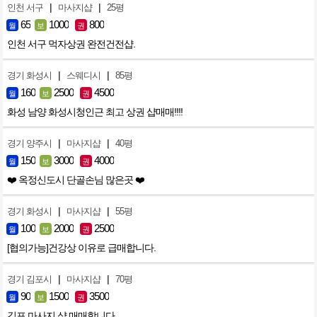
|
|
인천 서구
마사지샵
25평
65
1000
800
월
보
권
인천 서구 먹자상권 완전건전샵.
|
|
경기 화성시
스웨디시
85평
160
2500
4500
월
보
권
화성 남양 화성시청인근 최고 상권 샵매매!!!!
|
|
경기 양주시
마사지샵
40평
150
3000
4000
월
보
권
❤️ 옥정신도시 단골손님 많은곳 ❤️
|
|
경기 화성시
마사지샵
55평
100
2000
2500
월
보
권
[협의가능]건강상 이유로 급매합니다.
|
|
경기 김포시
마사지샵
70평
90
1500
3500
월
보
권
김포 마사지 샵 매매합니다.