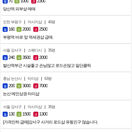
70
1000
2300
월
보
권
당산역 피부샾 매매
|
|
인천 부평구
마사지샵
40평
160
2000
2500
월
보
권
부평역 바로 앞 역세권샵 급매.
|
|
서울 강서구
스웨디시
35평
240
3500
2000
월
보
권
발산역부근 시설좋고 손님많고 로드손많고 일단클릭
|
|
충남 논산시
타이샵
63평
200
3000
7000
월
보
권
논산 메인상권 타이샵
|
|
서울 강서구
마사지샵
35평
130
1500
1300
월
보
권
[가격인하 급매]강서구 사거리 로드샵 유동인구 많습니다.