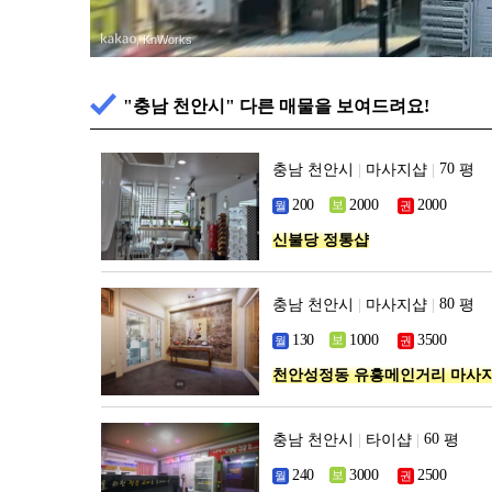
, KnWorks
"충남 천안시" 다른 매물을 보여드려요!
충남 천안시
|
마사지샵
|
평
신불당 정통샵
충남 천안시
|
마사지샵
|
평
천안성정동 유흥메인거리 마사
충남 천안시
|
타이샵
|
평