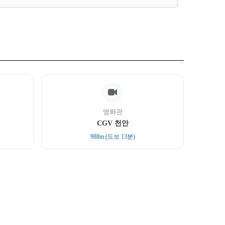
영화관
CGV 천안
988m (도보 13분)