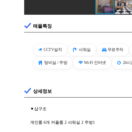
매물특징
CCTV설치
샤워실
무료주차
탕비실 / 주방
Wi-Fi 인터넷
24
상세정보
▼샵구조
개인룸 6개 커플룸 2 샤워실 2 주방1