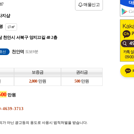
87
매물신고
사지샵
평
㎡
 천안시 서북구 양지22길 48 2층
천안역
도보9분
1호선
보증금
권리금
원
만원
만원
만원
의가 아닌 광고등의 용도로 사용시 법적처벌을 받습니다.