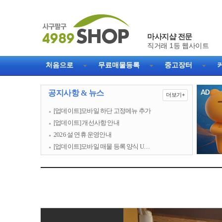
마사지샵 전문
직거래 1등 웹사이트
처음으로
무료매물등록
중고장터
공지사항 & 뉴스
더보기+
[업데이트]모바일 하단 고정메뉴 추가
[업데이트] 개선사항 안내
2026 설 연휴 운영안내
[업데이트]모바일 매물 등록 양식 U…