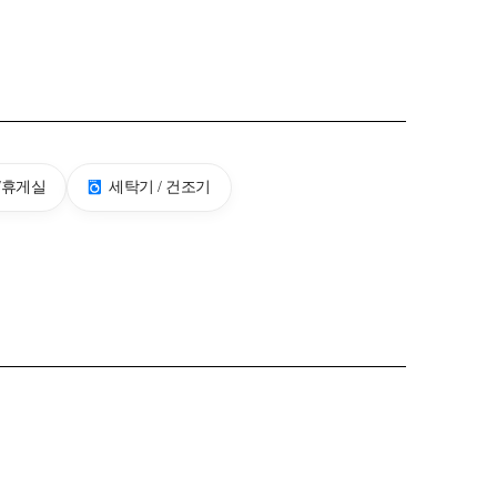
/휴게실
세탁기 / 건조기