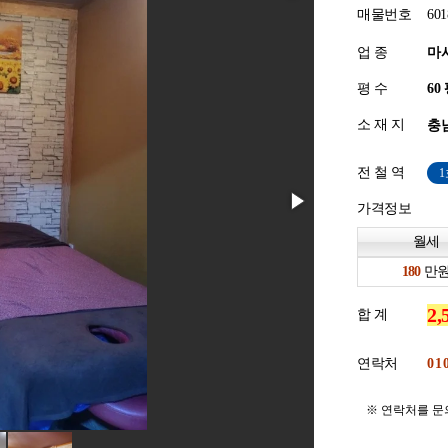
매물번호
601
업 종
마
평 수
소 재 지
충남
전 철 역
가격정보
월세
만
합 계
연락처
※ 연락처를 문