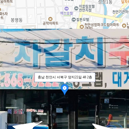
양지
양지
충남 천안시 서북구 양지22길 48 2층
동
서