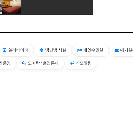
엘리베이터
냉난방 시설
개인수면실
대기실
시간운영
도어락 / 출입통제
리모델링