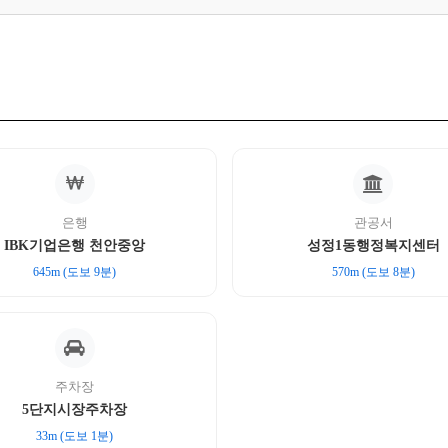
은행
관공서
IBK기업은행 천안중앙
성정1동행정복지센터
645m (도보 9분)
570m (도보 8분)
주차장
5단지시장주차장
33m (도보 1분)