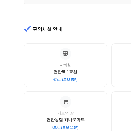
편의시설 안내
지하철
천안역 1호선
678m (도보 9분)
마트/시장
천안농협 하나로마트
808m (도보 11분)