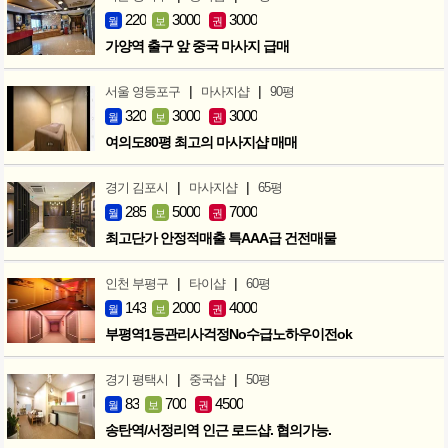
220
3000
3000
월
보
권
가양역 출구 앞 중국 마사지 급매
|
|
서울 영등포구
마사지샵
90평
320
3000
3000
월
보
권
여의도80평 최고의 마사지샵 매매
|
|
경기 김포시
마사지샵
65평
285
5000
7000
월
보
권
최고단가 안정적매출 특AAA급 건전매물
|
|
인천 부평구
타이샵
60평
143
2000
4000
월
보
권
부평역1등관리사걱정No수급노하우이전ok
|
|
경기 평택시
중국샵
50평
83
700
4500
월
보
권
송탄역/서정리역 인근 로드샵. 협의가능.