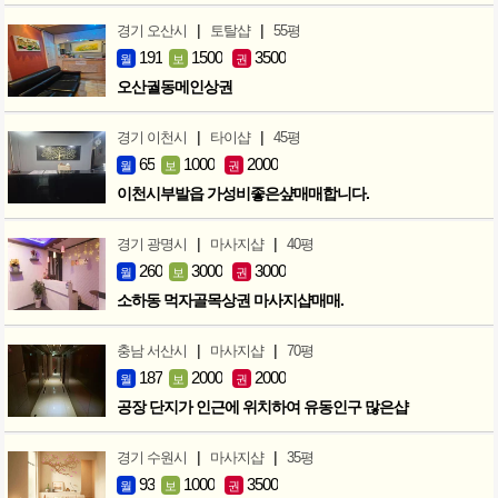
|
|
경기 오산시
토탈샵
55평
191
1500
3500
월
보
권
오산궐동메인상권
|
|
경기 이천시
타이샵
45평
65
1000
2000
월
보
권
이천시부발읍 가성비좋은샾매매합니다.
|
|
경기 광명시
마사지샵
40평
260
3000
3000
월
보
권
소하동 먹자골목상권 마사지샵매매.
|
|
충남 서산시
마사지샵
70평
187
2000
2000
월
보
권
공장 단지가 인근에 위치하여 유동인구 많은샵
|
|
경기 수원시
마사지샵
35평
93
1000
3500
월
보
권