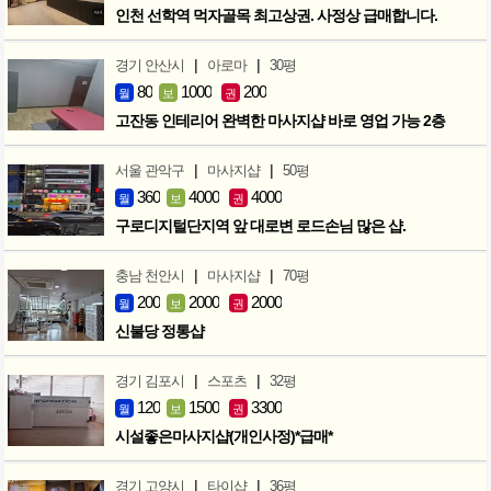
인천 선학역 먹자골목 최고상권. 사정상 급매합니다.
|
|
경기 안산시
아로마
30평
80
1000
200
월
보
권
고잔동 인테리어 완벽한 마사지샵 바로 영업 가능 2층
|
|
서울 관악구
마사지샵
50평
360
4000
4000
월
보
권
구로디지털단지역 앞 대로변 로드손님 많은 샵.
|
|
충남 천안시
마사지샵
70평
200
2000
2000
월
보
권
신불당 정통샵
|
|
경기 김포시
스포츠
32평
120
1500
3300
월
보
권
시설좋은마사지샵(개인사정)*급매*
|
|
경기 고양시
타이샵
36평