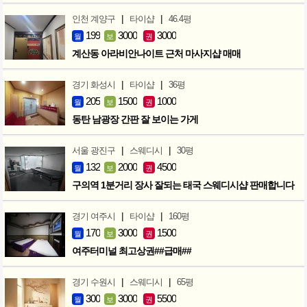
|
|
인천 계양구
타이샵
46.4평
199
3000
3000
월
보
권
계산동 아라비안나이트 근처 마사지샵 매매
|
|
경기 화성시
타이샵
36평
205
1500
1000
월
보
권
동탄 남광장 간판 잘 보이는 가게
|
|
서울 광진구
스웨디시
30평
132
2000
4500
월
보
권
구의역 1분거리 장사 잘되는 태국 스웨디시샵 판매합니다
|
|
경기 여주시
타이샵
160평
170
3000
1500
월
보
권
여주터미널 최고상권##급매##
|
|
경기 수원시
스웨디시
65평
300
3000
5500
월
보
권