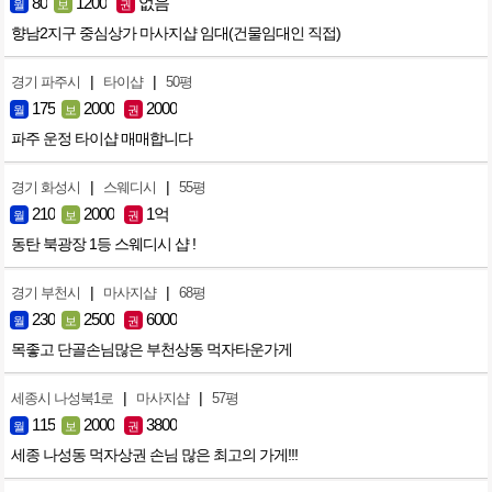
80
1200
없음
월
보
권
향남2지구 중심상가 마사지샵 임대(건물임대인 직접)
|
|
경기 파주시
타이샵
50평
175
2000
2000
월
보
권
파주 운정 타이샵 매매합니다
|
|
경기 화성시
스웨디시
55평
210
2000
1억
월
보
권
동탄 북광장 1등 스웨디시 샵 !
|
|
경기 부천시
마사지샵
68평
230
2500
6000
월
보
권
목좋고 단골손님많은 부천상동 먹자타운가게
|
|
세종시 나성북1로
마사지샵
57평
115
2000
3800
월
보
권
세종 나성동 먹자상권 손님 많은 최고의 가게!!!