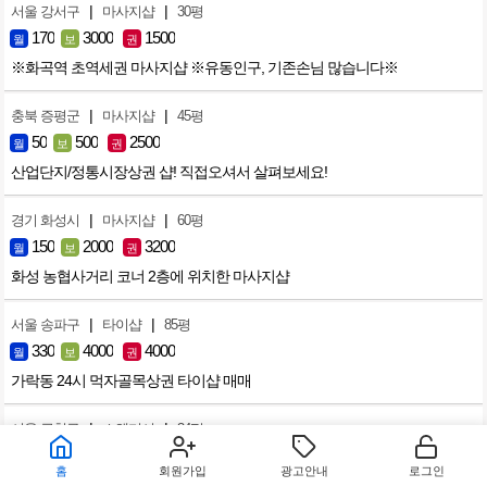
|
|
서울 강서구
마사지샵
30평
170
3000
1500
월
보
권
※화곡역 초역세권 마사지샵 ※유동인구, 기존손님 많습니다※
|
|
충북 증평군
마사지샵
45평
50
500
2500
월
보
권
산업단지/정통시장상권 샵! 직접오셔서 살펴보세요!
|
|
경기 화성시
마사지샵
60평
150
2000
3200
월
보
권
화성 농협사거리 코너 2층에 위치한 마사지샵
|
|
서울 송파구
타이샵
85평
330
4000
4000
월
보
권
가락동 24시 먹자골목상권 타이샵 매매
|
|
서울 금천구
스웨디시
34평
220
3000
8000
월
보
권
홈
회원가입
광고안내
로그인
가산디지털단지역