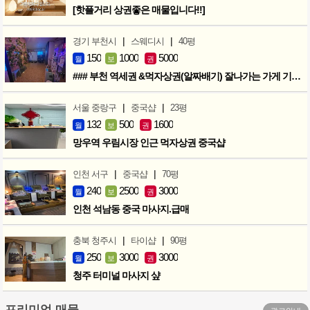
[핫플거리 상권좋은 매물입니다!!]
|
|
경기 부천시
스웨디시
40평
150
1000
5000
월
보
권
### 부천 역세권 &먹자상권(알짜배기) 잘나가는 가게 기회입니다 ###
|
|
서울 중랑구
중국샵
23평
132
500
1600
월
보
권
망우역 우림시장 인근 먹자상권 중국샵
|
|
인천 서구
중국샵
70평
240
2500
3000
월
보
권
인천 석남동 중국 마사지.급매
|
|
충북 청주시
타이샵
90평
250
3000
3000
월
보
권
청주 터미널 마사지 샾
프리미엄 매물