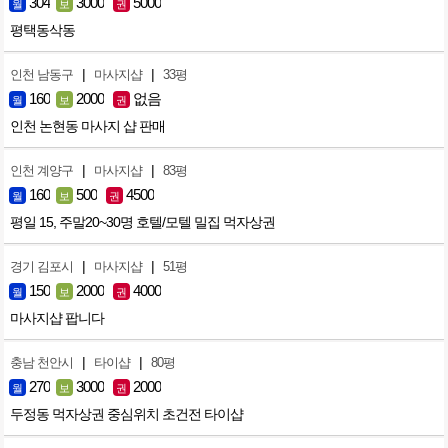
304
3000
5000
월
보
권
평택동삭동
|
|
인천 남동구
마사지샵
33평
160
2000
없음
월
보
권
인천 논현동 마사지 샵 판매
|
|
인천 계양구
마사지샵
83평
160
500
4500
월
보
권
평일 15, 주말20~30명 호텔/모텔 밀집 먹자상권
|
|
경기 김포시
마사지샵
51평
150
2000
4000
월
보
권
마사지샵 팝니다
|
|
충남 천안시
타이샵
80평
270
3000
2000
월
보
권
두정동 먹자상권 중심위치 초건전 타이샵