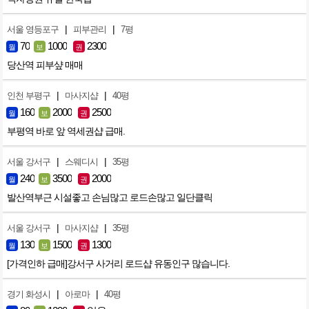
|
|
서울 영등포구
피부관리
7평
70
1000
2300
월
보
권
당산역 피부샾 매매
|
|
인천 부평구
마사지샵
40평
160
2000
2500
월
보
권
부평역 바로 앞 역세권샵 급매.
|
|
서울 강서구
스웨디시
35평
240
3500
2000
월
보
권
발산역부근 시설좋고 손님많고 로드손많고 일단클릭
|
|
서울 강서구
마사지샵
35평
130
1500
1300
월
보
권
[가격인하 급매]강서구 사거리 로드샵 유동인구 많습니다.
|
|
경기 화성시
아로마
40평