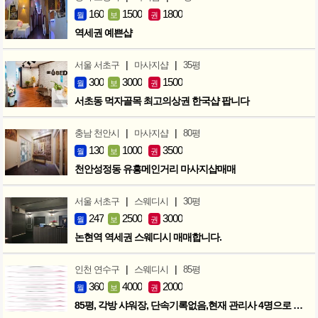
160
1500
1800
월
보
권
역세권 예쁜샵
|
|
서울 서초구
마사지샵
35평
300
3000
1500
월
보
권
서초동 먹자골목 최고의상권 한국샵 팝니다
|
|
충남 천안시
마사지샵
80평
130
1000
3500
월
보
권
천안성정동 유흥메인거리 마사지샵매매
|
|
서울 서초구
스웨디시
30평
247
2500
3000
월
보
권
논현역 역세권 스웨디시 매매합니다.
|
|
인천 연수구
스웨디시
85평
360
4000
2000
월
보
권
85평, 각방 샤워장, 단속기록없음,현재 관리사 4명으로 성업중