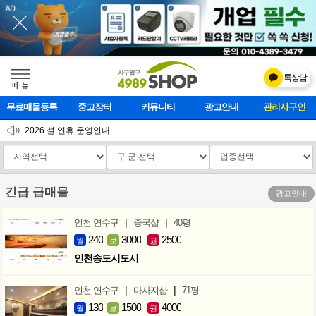
톡상담
메    뉴
무료매물등록
중고장터
커뮤니티
광고안내
관리사구인
2026 설 연휴 운영안내
[업데이트]모바일 하단 고정메뉴 추가
[업데이트] 개선사항 안내
긴급 급매물
광고안내
|
|
인천 연수구
중국샵
40평
240
3000
2500
월
보
권
인천송도시도시
|
|
인천 연수구
마사지샵
71평
130
1500
4000
월
보
권