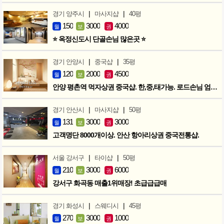
|
|
경기 양주시
마사지샵
40평
150
3000
4000
월
보
권
⭐ 옥정신도시 단골손님 많은곳 ⭐
|
|
경기 안양시
중국샵
35평
120
2000
4500
월
보
권
안양 평촌역 먹자상권 중국샵. 한,중,태가능. 로드손님 엄청많아요!
|
|
경기 안산시
마사지샵
50평
131
3000
3000
월
보
권
고객명단 8000개이상. 안산 항아리상권 중국전통샵.
|
|
서울 강서구
타이샵
50평
210
3000
6000
월
보
권
강서구 화곡동 매출1위매장! 초급급급매
|
|
경기 화성시
스웨디시
45평
270
3000
1000
월
보
권