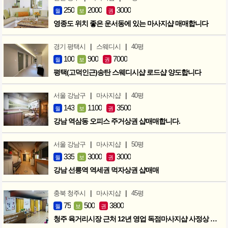
250
2000
3000
월
보
권
영종도 위치 좋은 운서동에 있는 마사지샵 매매합니다
|
|
경기 평택시
스웨디시
40평
100
900
7000
월
보
권
평택(고덕인근)송탄 스웨디시샵 로드샵 양도합니다
|
|
서울 강남구
마사지샵
40평
143
1100
3500
월
보
권
강남 역삼동 오피스 주거상권 샵매매합니다.
|
|
서울 강남구
마사지샵
50평
335
3000
3000
월
보
권
강남 선릉역 역세권 먹자상권 샵매매
|
|
충북 청주시
마사지샵
45평
75
500
3800
월
보
권
청주 육거리시장 근처 12년 영업 독점마사지샵 사정상 급매합니다.