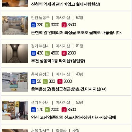
신천역 역세권 관리비없고 월세저렴한샵!
|
|
인천 남동구
마사지샵
62평
320
3000
3500
월
보
권
논현역 앞 인테리어 최상급 초초초 급매로 내놓습니다.
|
|
경기 부천시
마사지샵
81평
430
4500
2000
월
보
권
부천 상동역 1등 타이샵 (성업중)
|
|
충북 음성군
마사지샵
43평
50
300
3000
월
보
권
충북음성군(음성군청근방)초.건.마사지샵(ㅁ)
|
|
경기 안산시
마사지샵
50평
170
2000
3500
월
보
권
안산 고잔역/중앙역 신도시먹자상권 마사지샵 급매
|
|
서울 강서구
중국샵
58평