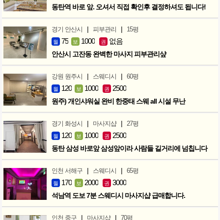
동탄역 바로 앞. 오셔서 직접 확인후 결정하셔도 됩니다!
|
|
경기 안산시
피부관리
15평
75
1000
없음
월
보
권
안산시 고잔동 완벽한 마사지 피부관리샾
|
|
강원 원주시
스웨디시
60평
120
1000
2500
월
보
권
원주) 개인샤워실 완비 한중태 스웨 all 시설 무난
|
|
경기 화성시
마사지샵
27평
120
1000
2500
월
보
권
동탄 삼성 바로앞 삼성앞이라 사람들 길거리에 넘칩니다
|
|
인천 서해구
스웨디시
65평
170
2000
3000
월
보
권
석남역 도보 7분 스웨디시 마사지샵 급매합니다.
|
|
인천 중구
마사지샵
70평