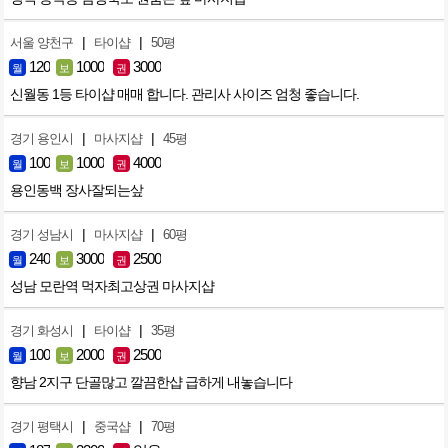
|
|
서울 양천구
타이샵
50평
120
1000
3000
월
보
권
신월동 1등 타이샵 매매 합니다. 관리사 사이즈 엄청 좋습니다.
|
|
경기 용인시
마사지샵
45평
100
1000
4000
월
보
권
용인동백 장사잘되는샆
|
|
경기 성남시
마사지샵
60평
240
3000
2500
월
보
권
성남 모란역 먹자최고상권 마사지샵
|
|
경기 화성시
타이샵
35평
100
2000
2500
월
보
권
향남 2지구 단골많고 깔끔한샵 급하게 내놓습니다
|
|
경기 평택시
중국샵
70평