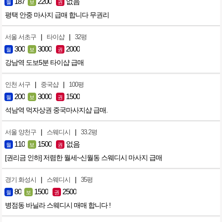
187
2200
없음
월
보
권
평택 안중 마사지 급매 합니다 무권리
|
|
서울 서초구
타이샵
32평
300
3000
2000
월
보
권
강남역 도보5분 타이샵 급매
|
|
인천 서구
중국샵
100평
200
3000
1500
월
보
권
석남역 먹자상권 중국마사지샵 급매.
|
|
서울 양천구
스웨디시
33.2평
110
1500
없음
월
보
권
[권리금 인하] 저렴한 월세~신월동 스웨디시 마사지 급매
|
|
경기 화성시
스웨디시
35평
80
1500
2500
월
보
권
병점동 바닐라 스웨디시 매매 합니다 !