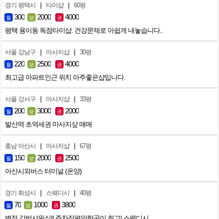
|
|
경기 평택시
타이샵
60평
300
2000
4000
월
보
권
평택 용이동 독점타이샵. 건강문제로 아쉽게 내놓습니다..
|
|
서울 강남구
마사지샵
30평
220
2500
4000
월
보
권
최고급 아파트인근 위치 아주좋은샵입니다.
|
|
서울 강서구
마사지샵
33평
200
3000
2000
월
보
권
발산역 초역세권 마사지샆 매매
|
|
충남 아산시
마사지샵
67평
150
2000
2500
월
보
권
아산시외버스 터미널 (온양)
|
|
경기 화성시
스웨디시
40평
70
1000
3800
월
보
권
병점 각방샤워실!! 주차장편안한곳이 최고! 스웨디시