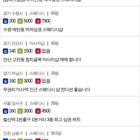
|
|
경기 수원시
스웨디시
60평
200
5000
7900
월
보
권
수원 메탄동 먹자상권 스웨디시샵
|
|
경기 안산시
마사지샵
40평
140
1500
없음
월
보
권
안산 고잔동 참치골목 마사지샵 매매 합니다
|
|
경기 하남시
스웨디시
20평
160
3000
없음
월
보
권
무권리 미사역 인근 스웨디시 샵 컨디션 좋습니다
|
|
서울 강서구
스웨디시
30평
260
3000
4500
월
보
권
발산역 1번출구 1분거리 3층 최고 상권 위치
|
|
인천 남동구
스웨디시
56.5평