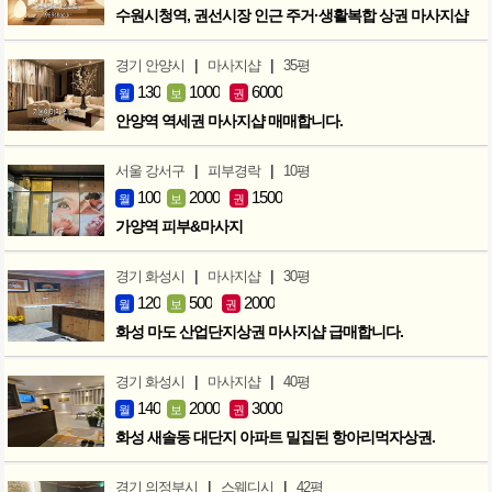
수원시청역, 권선시장 인근 주거·생활복합 상권 마사지샵
|
|
경기 안양시
마사지샵
35평
130
1000
6000
월
보
권
안양역 역세권 마사지샵 매매합니다.
|
|
서울 강서구
피부경락
10평
100
2000
1500
월
보
권
가양역 피부&마사지
|
|
경기 화성시
마사지샵
30평
120
500
2000
월
보
권
화성 마도 산업단지상권 마사지샵 급매합니다.
|
|
경기 화성시
마사지샵
40평
140
2000
3000
월
보
권
화성 새솔동 대단지 아파트 밀집된 항아리먹자상권.
|
|
경기 의정부시
스웨디시
42평