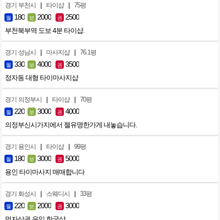
|
|
경기 부천시
타이샵
75평
180
2000
2500
월
보
권
부천북부역 도보 4분 타이샵.
|
|
경기 성남시
마사지샵
76.1평
330
4000
3500
월
보
권
정자동 대형 타이마사지샵
|
|
경기 의정부시
타이샵
70평
220
3000
4000
월
보
권
의정부신시가지에서 젤유명한가게 내놓습니다.
|
|
경기 용인시
타이샵
99평
180
3000
5000
월
보
권
용인 타이마사지 매매합니다
|
|
경기 화성시
스웨디시
33평
220
2000
3000
월
보
권
먹자상권 유일 한국샵