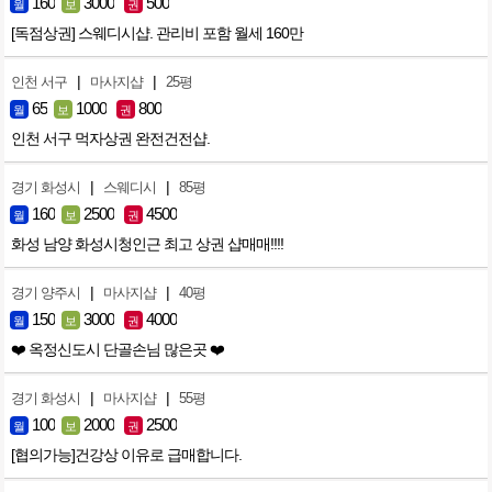
160
3000
500
월
보
권
[독점상권] 스웨디시샵. 관리비 포함 월세 160만
|
|
인천 서구
마사지샵
25평
65
1000
800
월
보
권
인천 서구 먹자상권 완전건전샵.
|
|
경기 화성시
스웨디시
85평
160
2500
4500
월
보
권
화성 남양 화성시청인근 최고 상권 샵매매!!!!
|
|
경기 양주시
마사지샵
40평
150
3000
4000
월
보
권
❤️ 옥정신도시 단골손님 많은곳 ❤️
|
|
경기 화성시
마사지샵
55평
100
2000
2500
월
보
권
[협의가능]건강상 이유로 급매합니다.