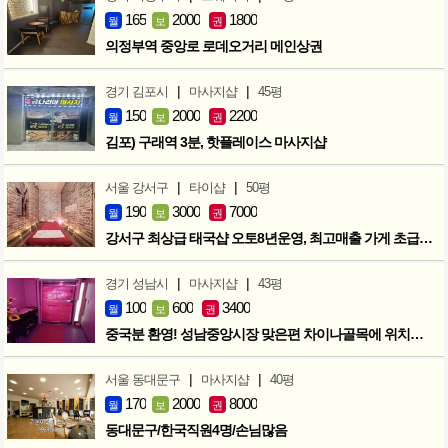
165
2000
1800
월
보
권
의정부역 중앙로 로데오거리 메인상권
|
|
경기 김포시
마사지샵
45평
150
2000
2200
월
보
권
김포) 구래역 3분, 핫플레이스 마사지샵
|
|
서울 강서구
타이샵
50평
190
3000
7000
월
보
권
강서구 최상급 태국샵 오토8년운영, 최고매출 가게 초급매!!!
|
|
경기 성남시
마사지샵
43평
100
600
3400
월
보
권
중국분 환영! 성남중앙시장 맞은편 차이나골목에 위치한 마사지샵
|
|
서울 동대문구
마사지샵
40평
170
2000
8000
월
보
권
동대문구/한국직원4명/손님많음