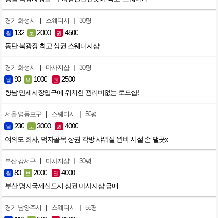
|
|
경기 화성시
스웨디시
30평
132
2000
4500
월
보
권
동탄 북광장 최고 상권 스웨디시샵
|
|
경기 화성시
마사지샵
30평
90
1000
2500
월
보
권
향남 만세시장입구에 위치한 관리비없는 로드샵!
|
|
서울 영등포구
스웨디시
50평
230
3000
4000
월
보
권
여의도 회사, 먹자골목 상권 각방 샤워실 완비 시설 손 댈곳x
|
|
부산 강서구
마사지샵
30평
80
2000
4000
월
보
권
부산 명지국제신도시 상권 마사지샵 급매.
|
|
경기 남양주시
스웨디시
55평