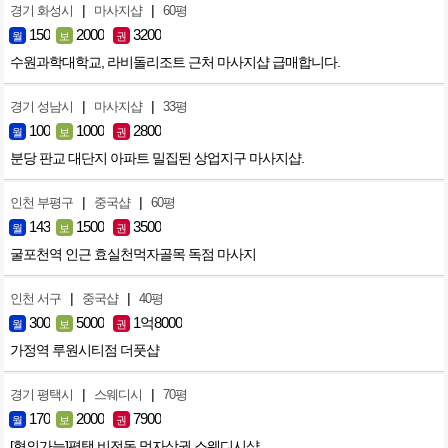
|
|
경기 화성시
마사지샵
60평
150
2000
3200
월
보
권
수원과학대학교, 라비돌리조트 근처 마사지샵 급매합니다.
|
|
경기 성남시
마사지샵
33평
100
1000
2800
월
보
권
분당 판교 대단지 아파트 밀집된 상업지구 마사지샵.
|
|
인천 부평구
중국샵
60평
143
1500
3500
월
보
권
굴포천역 인근 효실천먹자골목 독점 마사지
|
|
인천 서구
중국샵
40평
300
5000
1억8000
월
보
권
가정역 루원시티점 더풋샵
|
|
경기 평택시
스웨디시
70평
170
2000
7900
월
보
권
[협의가능]평택 비전동 먹자상권 스웨디시샵