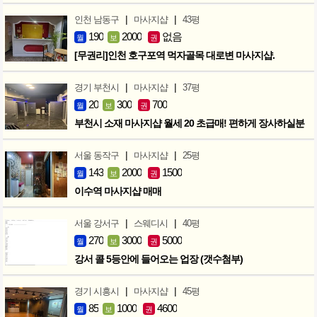
|
|
인천 남동구
마사지샵
43평
190
2000
없음
월
보
권
[무권리]인천 호구포역 먹자골목 대로변 마사지샵.
|
|
경기 부천시
마사지샵
37평
20
300
700
월
보
권
부천시 소재 마사지샵 월세 20 초급매! 편하게 장사하실분
|
|
서울 동작구
마사지샵
25평
143
2000
1500
월
보
권
이수역 마사지샵 매매
|
|
서울 강서구
스웨디시
40평
270
3000
5000
월
보
권
강서 콜 5등안에 들어오는 업장 (갯수첨부)
|
|
경기 시흥시
마사지샵
45평
85
1000
4600
월
보
권