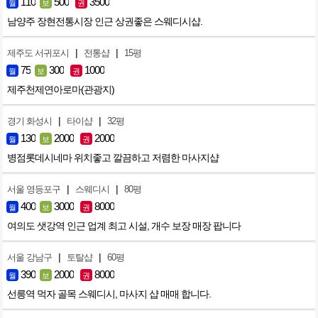
110
500
3500
월
보
권
남양주 장현전통시장 인근 상권좋은 스웨디시샵.
|
|
제주도 서귀포시
전통샵
15평
75
300
1000
월
보
권
제주천제연아로마(관광지)
|
|
경기 화성시
타이샵
32평
130
2000
2000
월
보
권
병점롯데시네마 위치좋고 깔끔하고 저렴한 마사지샵
|
|
서울 영등포구
스웨디시
80평
400
3000
8000
월
보
권
여의도 샛강역 인근 업계 최고 시설, 개수 보장 매장 팝니다
|
|
서울 강남구
토탈샵
60평
390
2000
8000
월
보
권
선릉역 먹자 골목 스웨디시, 마사지 샵 매매 합니다.