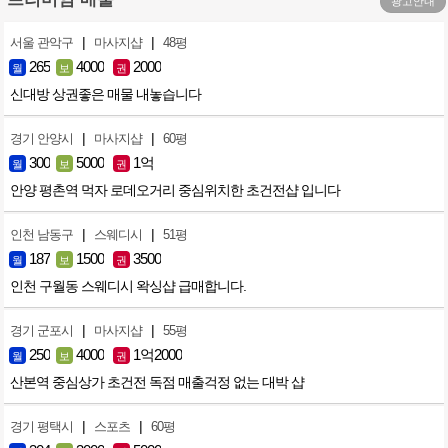
광고안내
|
|
서울 관악구
마사지샵
48평
265
4000
2000
월
보
권
신대방 상권좋은 매물 내놓습니다
|
|
경기 안양시
마사지샵
60평
300
5000
1억
월
보
권
안양 평촌역 먹자 로데오거리 중심위치한 초건전샵 입니다
|
|
인천 남동구
스웨디시
51평
187
1500
3500
월
보
권
인천 구월동 스웨디시 왁싱샵 급매합니다.
|
|
경기 군포시
마사지샵
55평
250
4000
1억2000
월
보
권
산본역 중심상가 초건전 독점 매출걱정 없는 대박 샵
|
|
경기 평택시
스포츠
60평