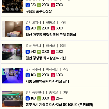
220
2200
7300
월
보
권
구송도 순수건전샵
|
|
경기 고양시
전통샵
57평
200
2000
6000
월
보
권
일산 마두동 국립암센터 근처 정통샵
|
|
충남 천안시
타이샵
60평
240
3000
2500
월
보
권
천안 청당동 최고상권 타이샵
|
|
경기 시흥시
마사지샵
25평
100
2000
1800
월
보
권
시흥 신천역근처 마사지샵 급매
|
|
경기 동두천시
중국샵
68평
189
3000
없음
월
보
권
동두천시 지행동 마사지샵 급매합니다(무권리금)