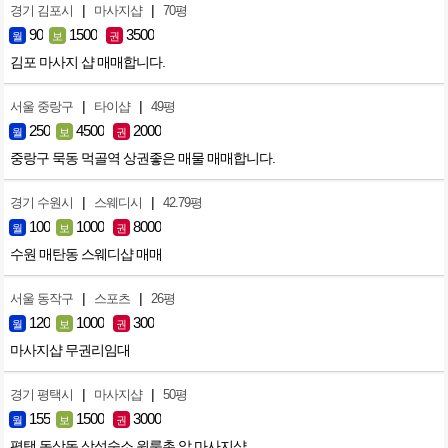
|
|
경기 김포시
마사지샵
70평
90
1500
3500
월
보
권
김포 마사지 샵 매매합니다.
|
|
서울 중랑구
타이샵
49평
250
4500
2000
월
보
권
중랑구 묵동 먹골역 상권좋은 매물 매매합니다.
|
|
경기 수원시
스웨디시
42.79평
100
1000
8000
월
보
권
수원 매탄동 스웨디샵 매매
|
|
서울 동작구
스포츠
26평
120
1000
300
월
보
권
마사지샵 무권리임대
|
|
경기 평택시
마사지샵
50평
155
1500
3000
월
보
권
평택 동삭동 삼성숙소 원룸촌 앞 마사지샵