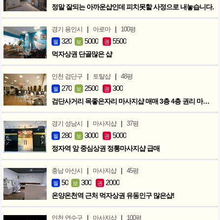
정말 잘되는 아까운샵인데 피치못할 사정으로 내놓습니다.
|
|
경기 용인시
아로마
100평
320
5000
5500
월
보
권
먹자상권 단골많은 샵
|
|
인천 검단구
토탈샵
48평
270
2500
300
월
보
권
검단사거리 목좋은자리 마사지샵 매매 3층 4층 권리 마지막인하 300만
|
|
경기 성남시
마사지샵
37평
280
3000
5000
월
보
권
정자역 앞 중심상권 정통마사지샵 급매
|
|
충남 아산시
마사지샵
45평
50
300
2000
월
보
권
온양온천역 근처 먹자상권 유동인구 많은샵!
|
|
인천 연수구
마사지샵
100평