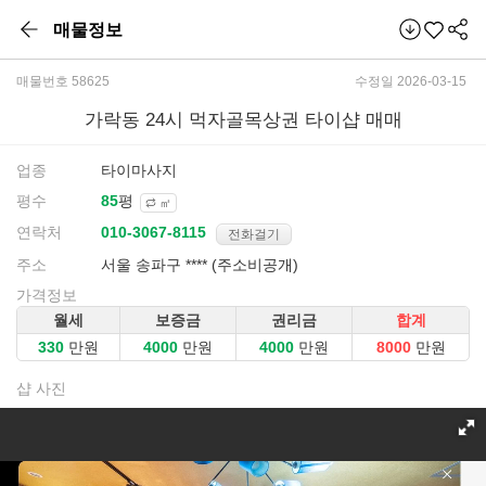
매물정보
매물번호 58625
수정일 2026-03-15
가락동 24시 먹자골목상권 타이샵 매매
업종
타이마사지
평수
평
㎡
연락처
전화걸기
주소
서울 송파구 **** (주소비공개)
가격정보
월세
보증금
권리금
합계
만원
만원
만원
만원
샵 사진