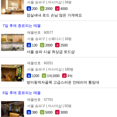
서울 송파구 |
마사지샵 |
34평
200
2000
4000
월
보
권
잠실새내 로드 손님 많은 가게에요
7일 후에 종료되는 매물
매물번호 : 60577
서울 송파구 |
스웨디시 |
16평
130
2000
2500
월
보
권
서울 송파 시설 최상급 로드샵
매물번호 : 60251
서울 송파구 |
마사지샵 |
180평
1200
1억1000
4억
월
보
권
방이동먹자골목 고급스러운 인테리어 통임대
6일 후에 종료되는 매물
매물번호 : 57701
서울 송파구 |
마사지샵 |
50평
380
5000
3000
월
보
권