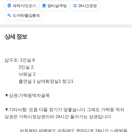
세탁기/건조기
탕비실/주방
24시간운영
도어락/출입통제
상세 정보
샵구조: 1인실 6
2인실 2
샤워실 2
흡연실 1 남여화장실1 창고1
▼상권:가락동먹자골목
▼기타사항: 요즘 다들 경기가 않좋습니다 그래도 가락동 먹자
상권은 가락시장상권이라 24시간 돌아가는 상권입니다
아침부터 새벽에도 아침에도 한마디로 24시간 노래방들