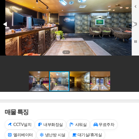
매물 특징
CCTV설치
내부화장실
샤워실
무료주차
엘리베이터
냉난방 시설
대기실/휴게실