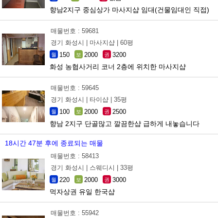
향남2지구 중심상가 마사지샵 임대(건물임대인 직접)
매물번호 : 59681
경기 화성시 |
마사지샵 |
60평
150
2000
3200
월
보
권
화성 농협사거리 코너 2층에 위치한 마사지샵
매물번호 : 59645
경기 화성시 |
타이샵 |
35평
100
2000
2500
월
보
권
향남 2지구 단골많고 깔끔한샵 급하게 내놓습니다
18시간 47분 후에 종료되는 매물
매물번호 : 58413
경기 화성시 |
스웨디시 |
33평
220
2000
3000
월
보
권
먹자상권 유일 한국샵
매물번호 : 55942