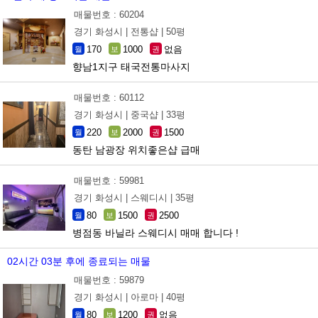
매물번호 : 60204
경기 화성시 |
전통샵 |
50평
170
1000
없음
월
보
권
향남1지구 태국전통마사지
매물번호 : 60112
경기 화성시 |
중국샵 |
33평
220
2000
1500
월
보
권
동탄 남광장 위치좋은샵 급매
매물번호 : 59981
경기 화성시 |
스웨디시 |
35평
80
1500
2500
월
보
권
병점동 바닐라 스웨디시 매매 합니다 !
02시간 03분 후에 종료되는 매물
매물번호 : 59879
경기 화성시 |
아로마 |
40평
80
1200
없음
월
보
권