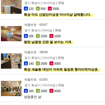
경기 화성시 |
마사지샵 |
30평
120
500
2000
월
보
권
화성 마도 산업단지상권 마사지샵 급매합니다.
매물번호 : 60547
경기 화성시 |
타이샵 |
36평
205
1500
1000
월
보
권
동탄 남광장 간판 잘 보이는 가게
매물번호 : 39049
경기 화성시 |
마사지샵 |
40평
140
2000
3000
월
보
권
화성 새솔동 대단지 아파트 밀집된 항아리먹자상권.
매물번호 : 61055
경기 화성시 |
마사지샵 |
35평
160
2000
4500
월
보
권
성업중인 샾