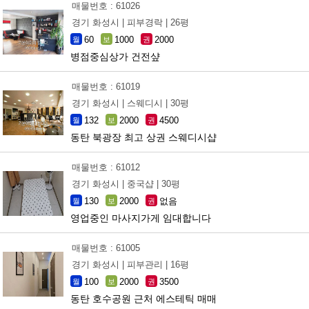
매물번호 : 61026
경기 화성시 |
피부경락 |
26평
60
1000
2000
월
보
권
병점중심상가 건전샾
매물번호 : 61019
경기 화성시 |
스웨디시 |
30평
132
2000
4500
월
보
권
동탄 북광장 최고 상권 스웨디시샵
매물번호 : 61012
경기 화성시 |
중국샵 |
30평
130
2000
없음
월
보
권
영업중인 마사지가게 임대합니다
매물번호 : 61005
경기 화성시 |
피부관리 |
16평
100
2000
3500
월
보
권
동탄 호수공원 근처 에스테틱 매매