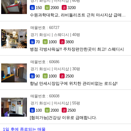
경기 화성시 |
마사지샵 |
60평
150
2000
3200
월
보
권
수원과학대학교, 라비돌리조트 근처 마사지샵 급매합니다.
매물번호 : 60727
경기 화성시 |
스웨디시 |
40평
70
1000
3800
월
보
권
병점 각방샤워실!! 주차장편안한곳이 최고! 스웨디시
매물번호 : 60686
경기 화성시 |
마사지샵 |
30평
90
1000
2500
월
보
권
향남 만세시장입구에 위치한 관리비없는 로드샵!
매물번호 : 60608
경기 화성시 |
마사지샵 |
55평
100
2000
2500
월
보
권
[협의가능]건강상 이유로 급매합니다.
1일 후에 종료되는 매물