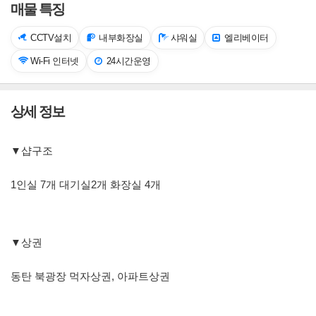
매물 특징
CCTV설치
내부화장실
샤워실
엘리베이터
Wi-Fi 인터넷
24시간운영
상세 정보
▼샵구조
1인실 7개 대기실2개 화장실 4개
▼상권
동탄 북광장 먹자상권, 아파트상권