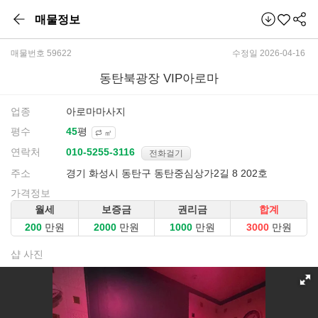
매물정보
매물번호 59622
수정일 2026-04-16
동탄북광장 VIP아로마
업종
아로마마사지
평수
평
㎡
연락처
전화걸기
주소
경기 화성시 동탄구 동탄중심상가2길 8 202호
가격정보
월세
보증금
권리금
합계
만원
만원
만원
만원
샵 사진