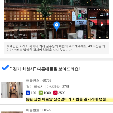
탄중심상가2길
탄중심상가2길
, KnWorks
※개인간 거래시 사기나 거래 실수등의 위험에 주의해주세요. 4989샵은 개
북서
인간 거래로 발생한 결과에 책임을 지지 않습니다.
남동
" 경기 화성시" 다른매물을 보여드려요!
매물번호 : 60798
경기 화성시 |
마사지샵 |
27평
120
1000
2500
월
보
권
동탄 삼성 바로앞 삼성앞이라 사람들 길거리에 넘칩니다
매물번호 : 60599