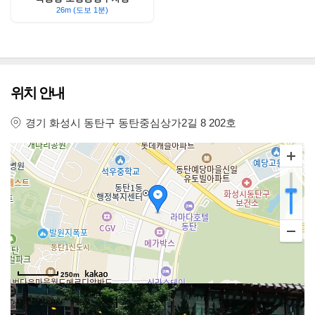
26m (도보 1분)
위치 안내
경기 화성시 동탄구 동탄중심상가2길 8 202호
250m