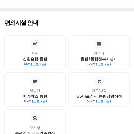
편의시설 안내
은행
관공서
신한은행 동탄
동탄1동행정복지센터
64m (도보 1분)
127m (도보 2분)
영화관
마트/시장
메가박스 동탄
GS더프레시 동탄남광장점
112m (도보 2분)
577m (도보 8분)
주차장
북광장 노상공영주차장