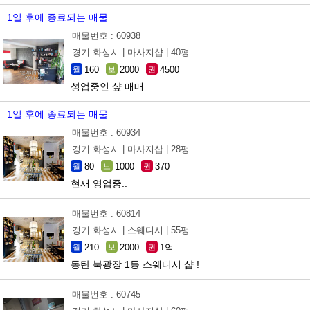
1일 후에 종료되는 매물
매물번호 : 60938
경기 화성시 |
마사지샵 |
40평
160
2000
4500
월
보
권
성업중인 샾 매매
1일 후에 종료되는 매물
매물번호 : 60934
경기 화성시 |
마사지샵 |
28평
80
1000
370
월
보
권
현재 영업중..
매물번호 : 60814
경기 화성시 |
스웨디시 |
55평
210
2000
1억
월
보
권
동탄 북광장 1등 스웨디시 샵 !
매물번호 : 60745