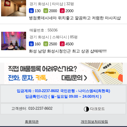
경기 화성시 |
타이샵 |
32평
130
2000
2000
월
보
권
병점롯데시네마 위치좋고 깔끔하고 저렴한 마사지샵
매물번호 : 55036
경기 화성시 |
스웨디시 |
85평
160
2500
4500
월
보
권
화성 남양 화성시청인근 최고 상권 샵매매!!!!
입금계좌 : 010-2237-8602 국민은행 - 나이스엠씨(최현욱)
입금확인시간 ( 월~일요일 09:00 ~ 24:00까지 )
고객센터: 010-2237-8602
다크모드
회원약관
개인정보처리방침