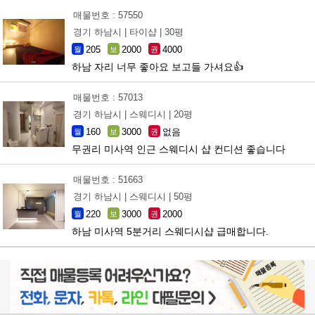
매물번호 : 57550
경기 하남시 |
타이샵 |
30평
205
2000
4000
월
보
권
하남 자리 너무 좋아요 보고들 가셔요👍
매물번호 : 57013
경기 하남시 |
스웨디시 |
20평
160
3000
없음
월
보
권
무권리 미사역 인근 스웨디시 샵 컨디션 좋습니다
매물번호 : 51663
경기 하남시 |
스웨디시 |
50평
220
3000
2000
월
보
권
하남 미사역 5분거리 스웨디시샵 급매합니다.