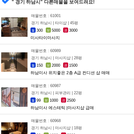
" 경기 하남시" 다른매물을 보여드려요!
매물번호 : 61001
경기 하남시 |
타이샵 |
45평
300
5000
3000
월
보
권
미사타이마사지
매물번호 : 60989
경기 하남시 |
마사지샵 |
28평
150
2000
1500
월
보
권
하남미사 위치좋은 2층 A급 컨디션 샵 매매
매물번호 : 60987
경기 하남시 |
피부관리 |
22평
99
1000
2500
월
보
권
하남미사 에스테틱 |마사지샵 급매
매물번호 : 60968
경기 하남시 |
마사지샵 |
18평