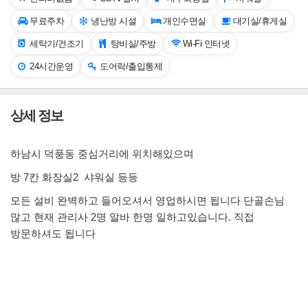
무료주차
냉난방 시설
개인수면실
대기실/휴게실
세탁기/건조기
탕비실/주방
Wi-Fi 인터넷
24시간운영
도어락/출입통제
상세 정보
하남시 덕풍동 중심거리에 위치해있으며
방 7칸 화장실2 샤워실 등등
모든 설비 완벽하고 들어오셔서 영업하시면 됩니다 단골손님
많고 현재 관리사 2명 알바 한명 일하고있습니다. 직접
방문하셔도 됩니다