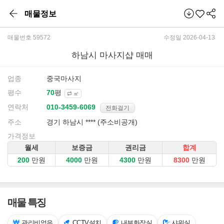
매물정보
매물번호 59572
수정일 2026-04-13
하남시 마사지샵 매매
업종
중국마사지
평수
평
㎡
연락처
전화걸기
주소
경기 하남시 **** (주소비공개)
가격정보
월세
보증금
권리금
합계
만원
만원
만원
만원
매물 특징
관리비없음
CCTV설치
내부화장실
샤워실