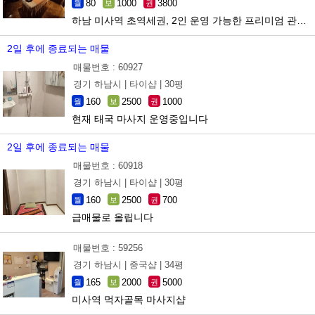
80
1000
3800
월
보
권
하남 미사역 초역세권, 2인 운영 가능한 프리미엄 관리샵 양도
2일 후에 종료되는 매물
매물번호 : 60927
경기 하남시 |
타이샵 |
30평
160
2500
1000
월
보
권
현재 태국 마사지 운영중입니다
2일 후에 종료되는 매물
매물번호 : 60918
경기 하남시 |
타이샵 |
30평
160
2500
700
월
보
권
급매물로 올립니다
매물번호 : 59256
경기 하남시 |
중국샵 |
34평
165
2000
5000
월
보
권
미사역 먹자골목 마사지샵