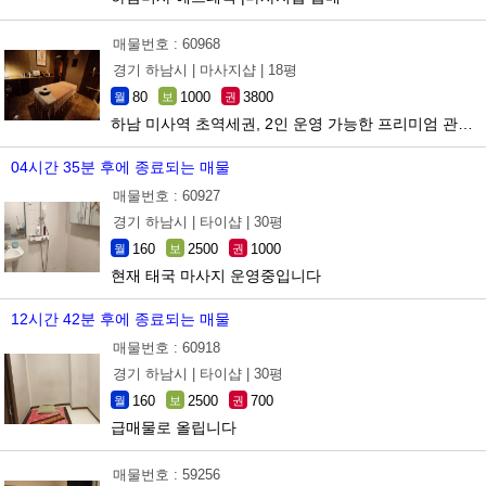
매물번호 : 60968
경기 하남시 |
마사지샵 |
18평
80
1000
3800
월
보
권
하남 미사역 초역세권, 2인 운영 가능한 프리미엄 관리샵 양도
04시간 35분 후에 종료되는 매물
매물번호 : 60927
경기 하남시 |
타이샵 |
30평
160
2500
1000
월
보
권
현재 태국 마사지 운영중입니다
12시간 42분 후에 종료되는 매물
매물번호 : 60918
경기 하남시 |
타이샵 |
30평
160
2500
700
월
보
권
급매물로 올립니다
매물번호 : 59256