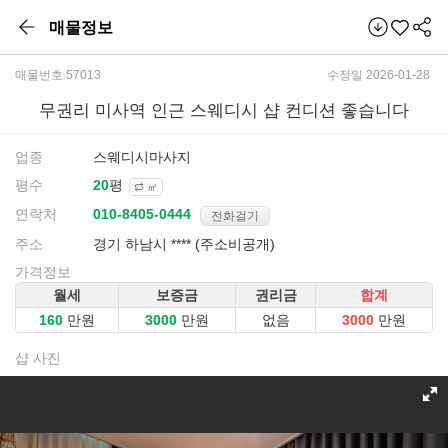
매물정보
매물번호 57013
수정일 2026-01-28
무권리 미사역 인근 스웨디시 샵 컨디션 좋습니다
업종
스웨디시마사지
평수
평
㎡
연락처
전화걸기
주소
경기 하남시 **** (주소비공개)
가격정보
월세
보증금
권리금
합계
만원
만원
없음
만원
샵 사진