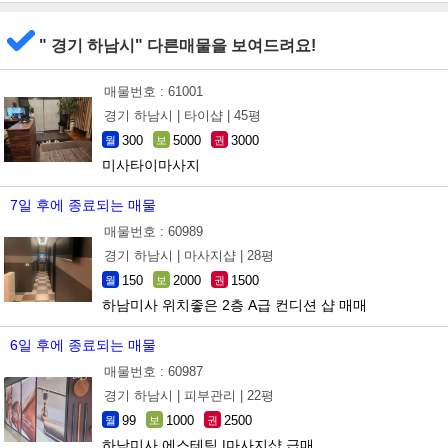
" 경기 하남시" 다른매물을 보여드려요!
매물번호 : 61001
경기 하남시 |
타이샵 |
45평
300
5000
3000
월
보
권
미사타이마사지
7일 후에 종료되는 매물
매물번호 : 60989
경기 하남시 |
마사지샵 |
28평
150
2000
1500
월
보
권
하남미사 위치좋은 2층 A급 컨디션 샵 매매
6일 후에 종료되는 매물
매물번호 : 60987
경기 하남시 |
피부관리 |
22평
99
1000
2500
월
보
권
하남미사 에스테틱 |마사지샵 급매