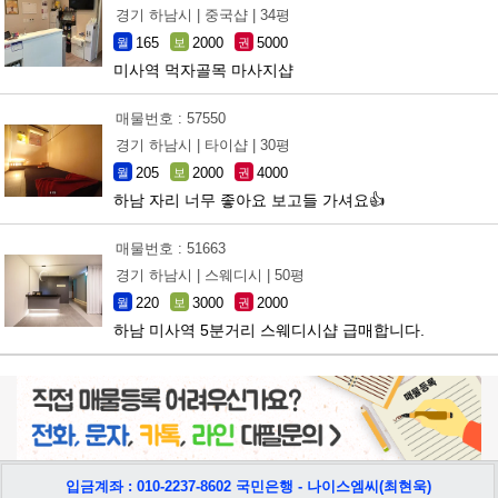
경기 하남시 |
중국샵 |
34평
165
2000
5000
월
보
권
미사역 먹자골목 마사지샵
매물번호 : 57550
경기 하남시 |
타이샵 |
30평
205
2000
4000
월
보
권
하남 자리 너무 좋아요 보고들 가셔요👍
매물번호 : 51663
경기 하남시 |
스웨디시 |
50평
220
3000
2000
월
보
권
하남 미사역 5분거리 스웨디시샵 급매합니다.
입금계좌 : 010-2237-8602 국민은행 - 나이스엠씨(최현욱)