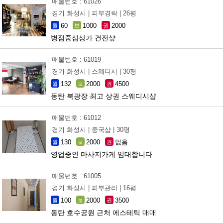
매물번호 : 61026
경기 화성시 |
피부경락 |
26평
60
1000
2000
월
보
권
병점중심상가 건전샾
매물번호 : 61019
경기 화성시 |
스웨디시 |
30평
132
2000
4500
월
보
권
동탄 북광장 최고 상권 스웨디시샵
매물번호 : 61012
경기 화성시 |
중국샵 |
30평
130
2000
없음
월
보
권
영업중인 마사지가게 임대합니다
매물번호 : 61005
경기 화성시 |
피부관리 |
16평
100
2000
3500
월
보
권
동탄 호수공원 근처 에스테틱 매매