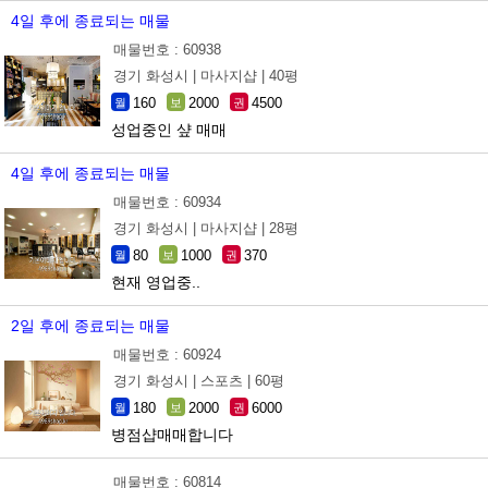
4일 후에 종료되는 매물
매물번호 : 60938
경기 화성시 |
마사지샵 |
40평
160
2000
4500
월
보
권
성업중인 샾 매매
4일 후에 종료되는 매물
매물번호 : 60934
경기 화성시 |
마사지샵 |
28평
80
1000
370
월
보
권
현재 영업중..
2일 후에 종료되는 매물
매물번호 : 60924
경기 화성시 |
스포츠 |
60평
180
2000
6000
월
보
권
병점샵매매합니다
매물번호 : 60814