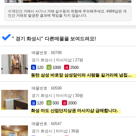
※개인간 거래시 사기나 거래 실수등의 위험에 주의해주세요. 4989샵은 개
남서
인간 거래로 발생한 결과에 책임을 지지 않습니다.
북동
" 경기 화성시" 다른매물을 보여드려요!
매물번호 : 60798
경기 화성시 |
마사지샵 |
27평
120
1000
2500
월
보
권
동탄 삼성 바로앞 삼성앞이라 사람들 길거리에 넘칩니다
매물번호 : 60599
경기 화성시 |
마사지샵 |
30평
120
500
2000
월
보
권
화성 마도 산업단지상권 마사지샵 급매합니다.
매물번호 : 60547
경기 화성시 |
타이샵 |
36평