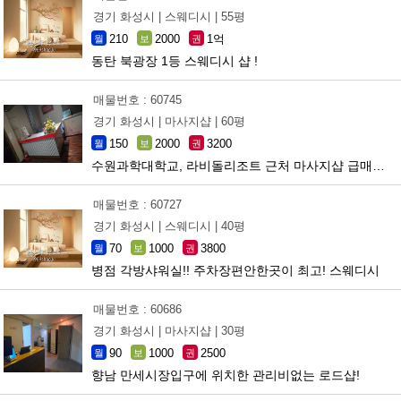
경기 화성시 |
스웨디시 |
55평
210
2000
1억
월
보
권
동탄 북광장 1등 스웨디시 샵 !
매물번호 : 60745
경기 화성시 |
마사지샵 |
60평
150
2000
3200
월
보
권
수원과학대학교, 라비돌리조트 근처 마사지샵 급매합니다.
매물번호 : 60727
경기 화성시 |
스웨디시 |
40평
70
1000
3800
월
보
권
병점 각방샤워실!! 주차장편안한곳이 최고! 스웨디시
매물번호 : 60686
경기 화성시 |
마사지샵 |
30평
90
1000
2500
월
보
권
향남 만세시장입구에 위치한 관리비없는 로드샵!