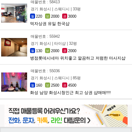
매물번호 : 58413
경기 화성시 |
스웨디시 |
33평
220
2000
3000
월
보
권
먹자상권 유일 한국샵
매물번호 : 55942
경기 화성시 |
타이샵 |
32평
130
2000
2000
월
보
권
병점롯데시네마 위치좋고 깔끔하고 저렴한 마사지샵
매물번호 : 55036
경기 화성시 |
스웨디시 |
85평
160
2500
4500
월
보
권
화성 남양 화성시청인근 최고 상권 샵매매!!!!