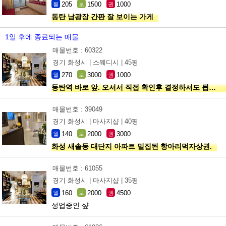
205
1500
1000
월
보
권
동탄 남광장 간판 잘 보이는 가게
1일 후에 종료되는 매물
매물번호 : 60322
경기 화성시 |
스웨디시 |
45평
270
3000
1000
월
보
권
동탄역 바로 앞. 오셔서 직접 확인후 결정하셔도 됩니다!
매물번호 : 39049
경기 화성시 |
마사지샵 |
40평
140
2000
3000
월
보
권
화성 새솔동 대단지 아파트 밀집된 항아리먹자상권.
매물번호 : 61055
경기 화성시 |
마사지샵 |
35평
160
2000
4500
월
보
권
성업중인 샾