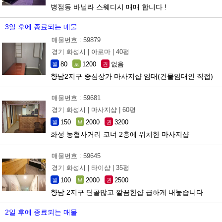
병점동 바닐라 스웨디시 매매 합니다 !
3일 후에 종료되는 매물
매물번호 : 59879
경기 화성시 |
아로마 |
40평
80
1200
없음
월
보
권
향남2지구 중심상가 마사지샵 임대(건물임대인 직접)
매물번호 : 59681
경기 화성시 |
마사지샵 |
60평
150
2000
3200
월
보
권
화성 농협사거리 코너 2층에 위치한 마사지샵
매물번호 : 59645
경기 화성시 |
타이샵 |
35평
100
2000
2500
월
보
권
향남 2지구 단골많고 깔끔한샵 급하게 내놓습니다
2일 후에 종료되는 매물