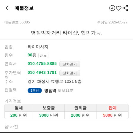
매물정보
매물번호 56085
수정일 2026-05-27
병점먹자거리 타이샵, 협의가능.
업종
타이마사지
평수
평
㎡
연락처
전화걸기
추가연락
전화걸기
처
주소
경기 화성시 효행로 1021 5층
전철역
병점역
도보11분
1호선
가격정보
월세
보증금
권리금
합계
만원
만원
만원
만원
샵 사진