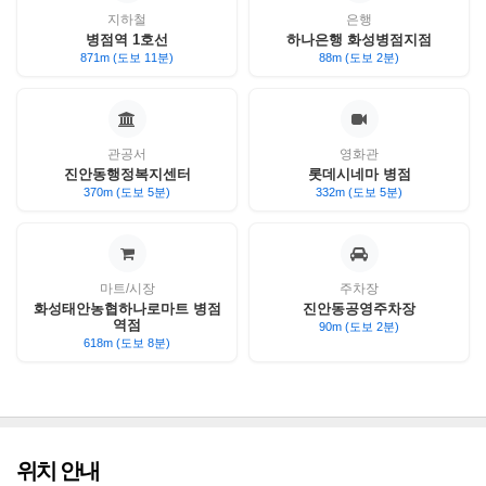
지하철
은행
병점역 1호선
하나은행 화성병점지점
871m (도보 11분)
88m (도보 2분)
관공서
영화관
진안동행정복지센터
롯데시네마 병점
370m (도보 5분)
332m (도보 5분)
마트/시장
주차장
화성태안농협하나로마트 병점
진안동공영주차장
역점
90m (도보 2분)
618m (도보 8분)
위치 안내