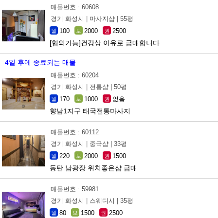
매물번호 : 60608
경기 화성시 |
마사지샵 |
55평
100
2000
2500
월
보
권
[협의가능]건강상 이유로 급매합니다.
4일 후에 종료되는 매물
매물번호 : 60204
경기 화성시 |
전통샵 |
50평
170
1000
없음
월
보
권
향남1지구 태국전통마사지
매물번호 : 60112
경기 화성시 |
중국샵 |
33평
220
2000
1500
월
보
권
동탄 남광장 위치좋은샵 급매
매물번호 : 59981
경기 화성시 |
스웨디시 |
35평
80
1500
2500
월
보
권