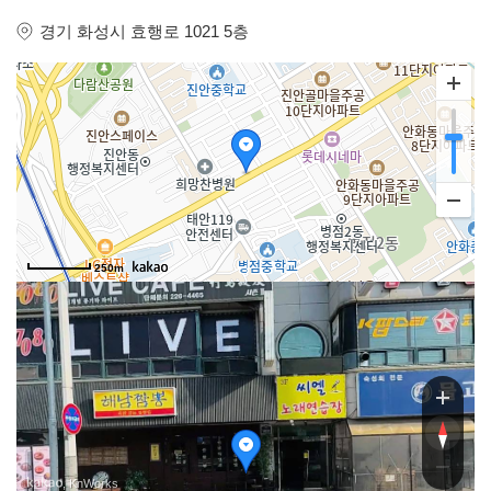
경기 화성시 효행로 1021 5층
250m
효행
효행
, KnWorks