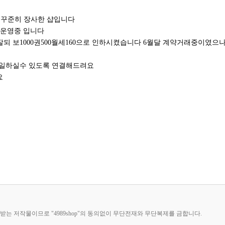
 꾸준히 장사한 샵입니다
 운영중 입니다
가 잘되 보1000권500월세160으로 인하시켰습니다 6월달 계약거래중이였으
 일하실수 있도록 연결해드려요
요
호받는 저작물이므로 "4989shop"의 동의없이 무단전재와 무단복제를 금합니다.