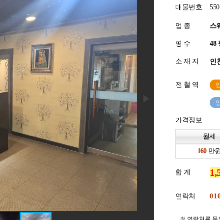
매물번호
550
업 종
스
평 수
소 재 지
인천
전 철 역
가격정보
월세
만
합 계
연락처
※ 연락처를 문