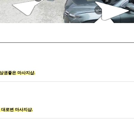
남서
 상권좋은 마사지샵.
 대로변 마사지샵.