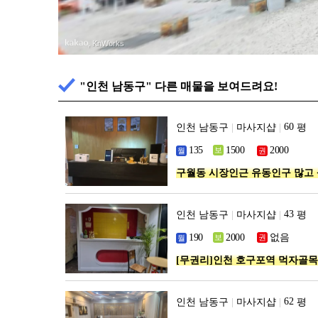
, KnWorks
"인천 남동구" 다른 매물을 보여드려요!
인천 남동구
|
마사지샵
|
평
구월동 시장인근 유동인구 많고
인천 남동구
|
마사지샵
|
평
없음
[무권리]인천 호구포역 먹자골목
인천 남동구
|
마사지샵
|
평