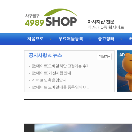
마사지샵 전문
직거래 1등 웹사이트
처음으로
무료매물등록
중고장터
공지사항 & 뉴스
더보기+
[업데이트]모바일 하단 고정메뉴 추가
[업데이트] 개선사항 안내
2026 설 연휴 운영안내
[업데이트]모바일 매물 등록 양식 U…