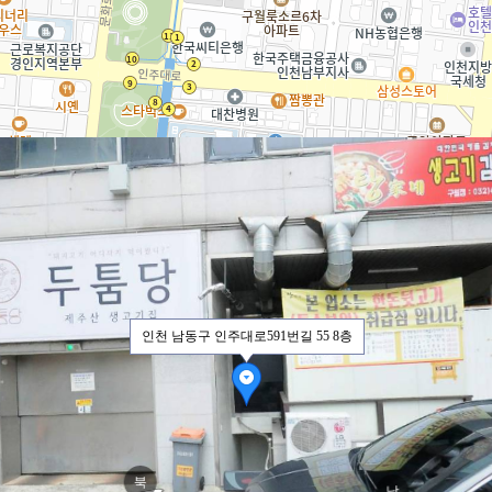
인천 남동구 인주대로591번길 55 8층
북
남