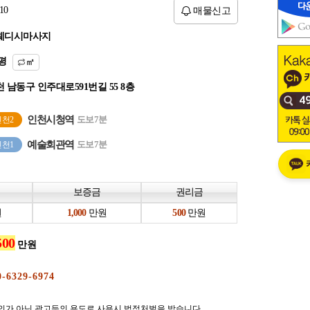
10
매물신고
웨디시마사지
평
㎡
 남동구 인주대로591번길 55 8층
인천시청역
도보7분
인천2
예술회관역
도보7분
인천1
보증금
권리금
원
만원
만원
만원
의가 아닌 광고등의 용도로 사용시 법적처벌을 받습니다.