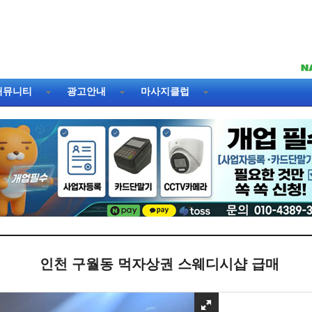
커뮤니티
광고안내
마사지클럽
인천 구월동 먹자상권 스웨디시샵 급매