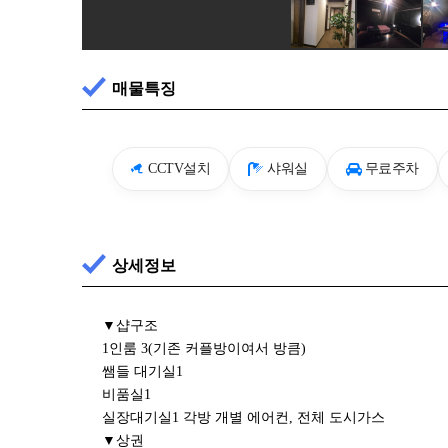
매물특징
CCTV설치
샤워실
무료주차
상세정보
▼샵구조
1인룸 3(기존 커플방이여서 방큼)
쌤들 대기실1
비품실1
실장대기실1 각방 개별 에어컨, 전체 도시가스
▼상권