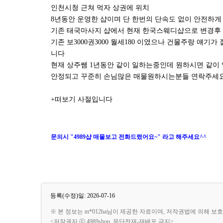
인천시청 근쳐 먹자 상권에 위치
8년동안 운영한 샵이며 단 한번의 단속도 없이 안전하게
기존 태국마사지 샵에서 현재 한국스웨디샵으로 변경후
기존 보3000권3000 월세180 이였으나 건물주랑 얘기
니다
현재 상주쌤 1년동안 같이 일하는중인데 원하시면 같이
안정되고 꾸준히 손님많은 매물원하시는분들 연락주세
+떠보기 사절입니다
문의시 "4989샵 매물보고 전화드렸어요~" 라고 해주세요^^
등록(수정)일: 2026-07-16
※ 본 정보는 m*012ha님이 제공한 자료이며, 저작권법에 의해 보
<저작권자 ⓒ 4989shop. 무단전재-재배포 금지>