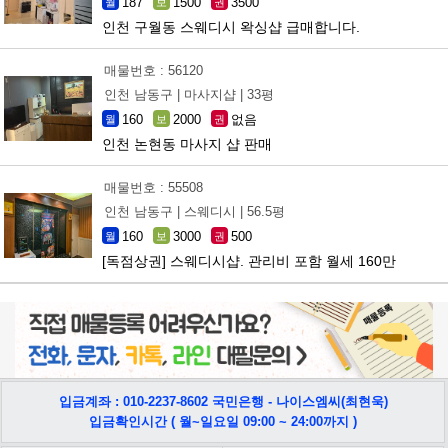
187
1500
3500
월
보
권
인천 구월동 스웨디시 왁싱샵 급매합니다.
매물번호 : 56120
인천 남동구 |
마사지샵 |
33평
160
2000
없음
월
보
권
인천 논현동 마사지 샵 판매
매물번호 : 55508
인천 남동구 |
스웨디시 |
56.5평
160
3000
500
월
보
권
[독점상권] 스웨디시샵. 관리비 포함 월세 160만
입금계좌 : 010-2237-8602 국민은행 - 나이스엠씨(최현욱)
입금확인시간 ( 월~일요일 09:00 ~ 24:00까지 )