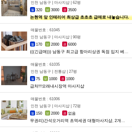
인천 남동구 |
마사지샵 |
62평
320
3000
3500
월
보
권
논현역 앞 인테리어 최상급 초초초 급매로 내놓습니다.
매물번호 : 61045
인천 남동구 |
마사지샵 |
90평
170
2000
6000
월
보
권
(((긴급매))) 남동구 최고급 항아리상권 독점 입지 베트남샵
매물번호 : 61035
인천 남동구 |
전통샵 |
27평
75
1000
1000
월
보
권
급처!!!모래내시장역 마사지샵
매물번호 : 61006
인천 남동구 |
마사지샵 |
72평
150
2000
없음
월
보
권
무권리)간석오거리역 초역세권 대형마사지샵, 2개월 월세면제