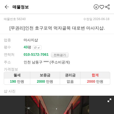
매물정보
매물번호 58240
수정일 2026-06-18
[무권리]인천 호구포역 먹자골목 대로변 마사지샵.
업종
마사지샵
평수
평
㎡
연락처
전화걸기
주소
인천 남동구 **** (주소비공개)
가격정보
월세
보증금
권리금
합계
만원
만원
없음
만원
샵 사진