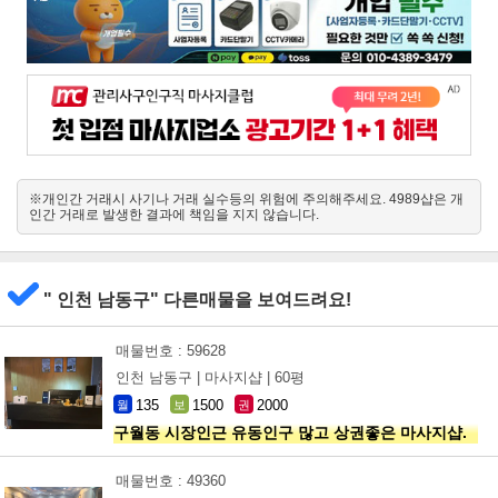
※개인간 거래시 사기나 거래 실수등의 위험에 주의해주세요. 4989샵은 개
인간 거래로 발생한 결과에 책임을 지지 않습니다.
" 인천 남동구" 다른매물을 보여드려요!
매물번호 : 59628
인천 남동구 |
마사지샵 |
60평
135
1500
2000
월
보
권
구월동 시장인근 유동인구 많고 상권좋은 마사지샵.
매물번호 : 49360