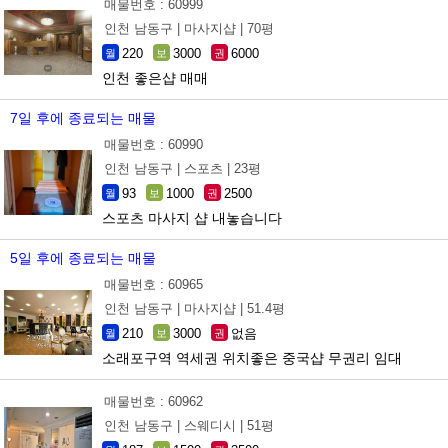
매물번호 : 60999
인천 남동구 |
마사지샵 |
70평
220
3000
6000
월
보
권
인천 좋은샵 매매
7일 후에 종료되는 매물
매물번호 : 60990
인천 남동구 |
스포츠 |
23평
93
1000
2500
월
보
권
스포츠 마사지 샵 내놓습니다
5일 후에 종료되는 매물
매물번호 : 60965
인천 남동구 |
마사지샵 |
51.4평
210
3000
없음
월
보
권
소래포구역 역세권 위치좋은 중국샵 무권리 임대
매물번호 : 60962
인천 남동구 |
스웨디시 |
51평