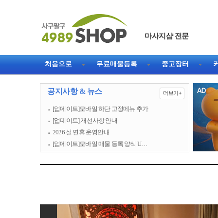
마사지샵 전문
직거래 1등 웹사이트
처음으로
무료매물등록
중고장터
공지사항 & 뉴스
더보기+
[업데이트]모바일 하단 고정메뉴 추가
[업데이트] 개선사항 안내
2026 설 연휴 운영안내
[업데이트]모바일 매물 등록 양식 U…