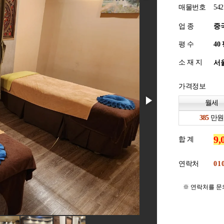
매물번호
542
업 종
중
평 수
소 재 지
서울
가격정보
월세
만원
합 계
연락처
※ 연락처를 문