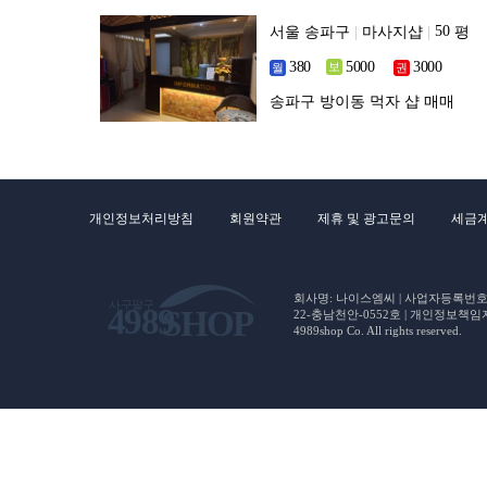
서울 송파구
|
마사지샵
|
평
송파구 방이동 먹자 샵 매매
개인정보처리방침
회원약관
제휴 및 광고문의
세금
회사명: 나이스엠씨 | 사업자등록번호 : 5
22-충남천안-0552호 | 개인정보책임자(CP
4989shop Co. All rights reserved.