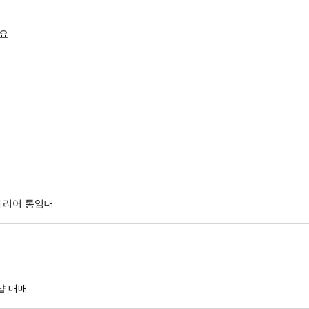
에요
테리어 통임대
샵 매매