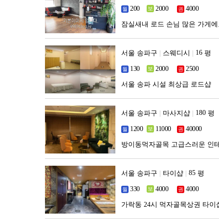
잠실새내 로드 손님 많은 가게
서울 송파구
|
스웨디시
|
평
서울 송파 시설 최상급 로드샵
서울 송파구
|
마사지샵
|
평
방이동먹자골목 고급스러운 인
서울 송파구
|
타이샵
|
평
가락동 24시 먹자골목상권 타이