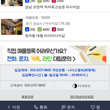
240
3000
2500
월
보
권
성남 모란역 먹자최고상권 마사지샵
매물번호 : 54329
경기 성남시 |
마사지샵 |
76.1평
330
4000
3500
월
보
권
정자동 대형 타이마사지샵
입금계좌 : 010-2237-8602 국민은행 - 나이스엠씨(최현욱)
입금확인시간 ( 월~일요일 09:00 ~ 24:00까지 )
고객센터: 010-2237-8602
다크모드
회원약관
개인정보처리방침
회사명: 나이스엠씨 | 사업자등록번호 : 566-42-00631 | 주소: 충남 천안시 서북구 쌍용17길
이전
통화
문자
찜
52, 401-1308 | 통신판매사업신고:2022-충남천안-0552호 | 개인정보책임자(CPO): 최홍석 |