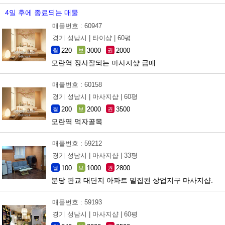
4일 후에 종료되는 매물
매물번호 : 60947
경기 성남시 |
타이샵 |
60평
220
3000
2000
월
보
권
모란역 장사잘되는 마사지샾 급매
매물번호 : 60158
경기 성남시 |
마사지샵 |
60평
200
2000
3500
월
보
권
모란역 먹자골목
매물번호 : 59212
경기 성남시 |
마사지샵 |
33평
100
1000
2800
월
보
권
분당 판교 대단지 아파트 밀집된 상업지구 마사지샵.
매물번호 : 59193
경기 성남시 |
마사지샵 |
60평