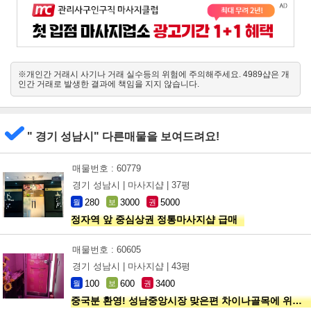
※개인간 거래시 사기나 거래 실수등의 위험에 주의해주세요. 4989샵은 개
인간 거래로 발생한 결과에 책임을 지지 않습니다.
" 경기 성남시" 다른매물을 보여드려요!
매물번호 : 60779
경기 성남시 |
마사지샵 |
37평
280
3000
5000
월
보
권
정자역 앞 중심상권 정통마사지샵 급매
매물번호 : 60605
경기 성남시 |
마사지샵 |
43평
100
600
3400
월
보
권
중국분 환영! 성남중앙시장 맞은편 차이나골목에 위치한 마사지샵