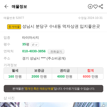
매물정보
매물번호 52977
수정일 2024-10-31
성님시 분당구 수내동 먹자상권 입지좋은곳
중개매물
업종
타이마사지
평수
평
㎡
연락처
전화걸기
주소
경기 성남시 **** (주소비공개)
가격정보
월세
보증금
권리금
합계
만원
만원
만원
만원
본 매물은
"중개인 혹은 재료상 매물"
입니다. 수수료가 있을 수 있습니다.
샵 사진