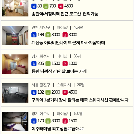
83
700
4500
월
보
권
송탄역/서정리역 인근 로드샵. 협의가능.
|
|
인천 계양구
타이샵
46.4평
199
3000
3000
월
보
권
계산동 아라비안나이트 근처 마사지샵 매매
|
|
경기 화성시
타이샵
36평
205
1500
1000
월
보
권
동탄 남광장 간판 잘 보이는 가게
|
|
서울 광진구
스웨디시
30평
132
2000
4500
월
보
권
구의역 1분거리 장사 잘되는 태국 스웨디시샵 판매합니다
|
|
경기 여주시
타이샵
160평
170
3000
1500
월
보
권
여주터미널 최고상권##급매##