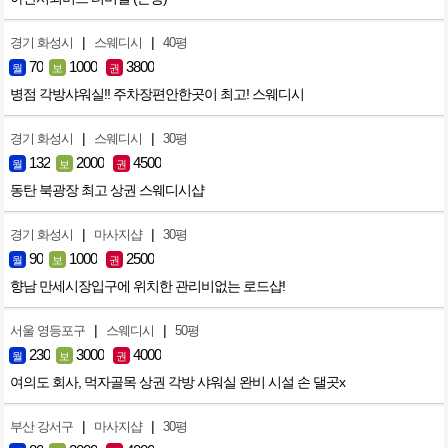
|
|
경기 화성시
스웨디시
40평
70
1000
3800
월
보
권
병점 각방샤워실!! 주차장편안한곳이 최고! 스웨디시
|
|
경기 화성시
스웨디시
30평
132
2000
4500
월
보
권
동탄 북광장 최고 상권 스웨디시샵
|
|
경기 화성시
마사지샵
30평
90
1000
2500
월
보
권
향남 만세시장입구에 위치한 관리비없는 로드샵!
|
|
서울 영등포구
스웨디시
50평
230
3000
4000
월
보
권
여의도 회사, 먹자골목 상권 각방 샤워실 완비 시설 손 댈곳x
|
|
부산 강서구
마사지샵
30평