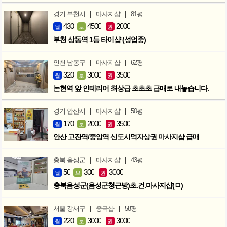
|
|
경기 부천시
마사지샵
81평
430
4500
2000
월
보
권
부천 상동역 1등 타이샵 (성업중)
|
|
인천 남동구
마사지샵
62평
320
3000
3500
월
보
권
논현역 앞 인테리어 최상급 초초초 급매로 내놓습니다.
|
|
경기 안산시
마사지샵
50평
170
2000
3500
월
보
권
안산 고잔역/중앙역 신도시먹자상권 마사지샵 급매
|
|
충북 음성군
마사지샵
43평
50
300
3000
월
보
권
충북음성군(음성군청근방)초.건.마사지샵(ㅁ)
|
|
서울 강서구
중국샵
58평
220
3000
3000
월
보
권