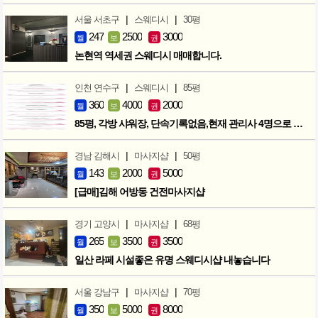
|
|
서울 서초구
스웨디시
30평
247
2500
3000
월
보
권
논현역 역세권 스웨디시 매매합니다.
|
|
인천 연수구
스웨디시
85평
360
4000
2000
월
보
권
85평, 각방 샤워장, 단속기록없음,현재 관리사 4명으로 성업중
|
|
경남 김해시
마사지샵
50평
143
2000
5000
월
보
권
[급매]김해 어방동 건전마사지샵
|
|
경기 고양시
마사지샵
68평
265
3500
3500
월
보
권
일산 라페 시설좋은 유명 스웨디시샵 내놓습니다
|
|
서울 강남구
마사지샵
70평
350
5000
8000
월
보
권