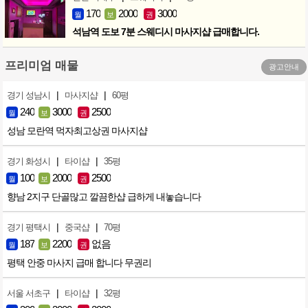
170
2000
3000
월
보
권
석남역 도보 7분 스웨디시 마사지샵 급매합니다.
프리미엄 매물
광고안내
|
|
경기 성남시
마사지샵
60평
240
3000
2500
월
보
권
성남 모란역 먹자최고상권 마사지샵
|
|
경기 화성시
타이샵
35평
100
2000
2500
월
보
권
향남 2지구 단골많고 깔끔한샵 급하게 내놓습니다
|
|
경기 평택시
중국샵
70평
187
2200
없음
월
보
권
평택 안중 마사지 급매 합니다 무권리
|
|
서울 서초구
타이샵
32평