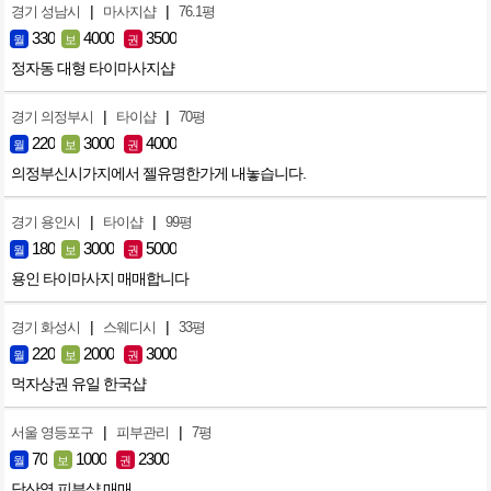
|
|
경기 성남시
마사지샵
76.1평
330
4000
3500
월
보
권
정자동 대형 타이마사지샵
|
|
경기 의정부시
타이샵
70평
220
3000
4000
월
보
권
의정부신시가지에서 젤유명한가게 내놓습니다.
|
|
경기 용인시
타이샵
99평
180
3000
5000
월
보
권
용인 타이마사지 매매합니다
|
|
경기 화성시
스웨디시
33평
220
2000
3000
월
보
권
먹자상권 유일 한국샵
|
|
서울 영등포구
피부관리
7평
70
1000
2300
월
보
권
당산역 피부샾 매매