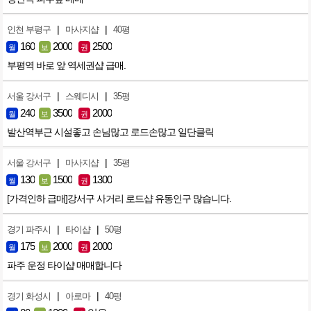
|
|
인천 부평구
마사지샵
40평
160
2000
2500
월
보
권
부평역 바로 앞 역세권샵 급매.
|
|
서울 강서구
스웨디시
35평
240
3500
2000
월
보
권
발산역부근 시설좋고 손님많고 로드손많고 일단클릭
|
|
서울 강서구
마사지샵
35평
130
1500
1300
월
보
권
[가격인하 급매]강서구 사거리 로드샵 유동인구 많습니다.
|
|
경기 파주시
타이샵
50평
175
2000
2000
월
보
권
파주 운정 타이샵 매매합니다
|
|
경기 화성시
아로마
40평