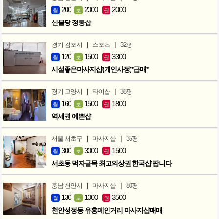
200
2000
2000
월
보
권
신불당 정통샵
|
|
경기 김포시
스포츠
32평
120
1500
3300
월
보
권
시설좋은마사지샵(개인사정)*급매*
|
|
경기 고양시
타이샵
36평
160
1500
1800
월
보
권
역세권 예쁜샵
|
|
서울 서초구
마사지샵
35평
300
3000
1500
월
보
권
서초동 먹자골목 최고의상권 한국샵 팝니다
|
|
충남 천안시
마사지샵
80평
130
1000
3500
월
보
권
천안성정동 유흥메인거리 마사지샵매매