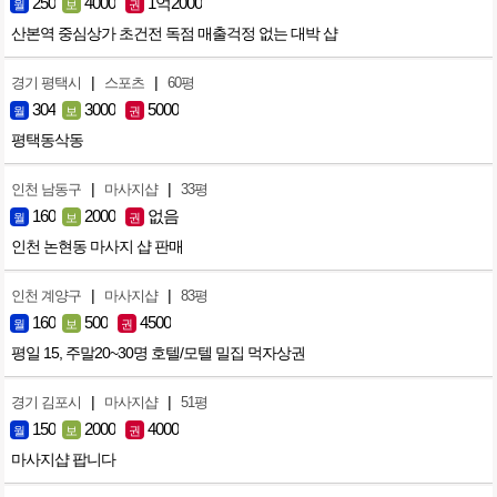
250
4000
1억2000
월
보
권
산본역 중심상가 초건전 독점 매출걱정 없는 대박 샵
|
|
경기 평택시
스포츠
60평
304
3000
5000
월
보
권
평택동삭동
|
|
인천 남동구
마사지샵
33평
160
2000
없음
월
보
권
인천 논현동 마사지 샵 판매
|
|
인천 계양구
마사지샵
83평
160
500
4500
월
보
권
평일 15, 주말20~30명 호텔/모텔 밀집 먹자상권
|
|
경기 김포시
마사지샵
51평
150
2000
4000
월
보
권
마사지샵 팝니다