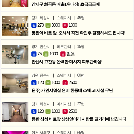
강서구 화곡동 매출1위매장! 초급급급매
|
|
경기 화성시
스웨디시
45평
270
3000
1000
월
보
권
동탄역 바로 앞. 오셔서 직접 확인후 결정하셔도 됩니다!
|
|
경기 안산시
피부관리
15평
75
1000
없음
월
보
권
안산시 고잔동 완벽한 마사지 피부관리샾
|
|
강원 원주시
스웨디시
60평
120
1000
2500
월
보
권
원주) 개인샤워실 완비 한중태 스웨 all 시설 무난
|
|
경기 화성시
마사지샵
27평
120
1000
2500
월
보
권
동탄 삼성 바로앞 삼성앞이라 사람들 길거리에 넘칩니다
|
|
인천 서해구
스웨디시
65평