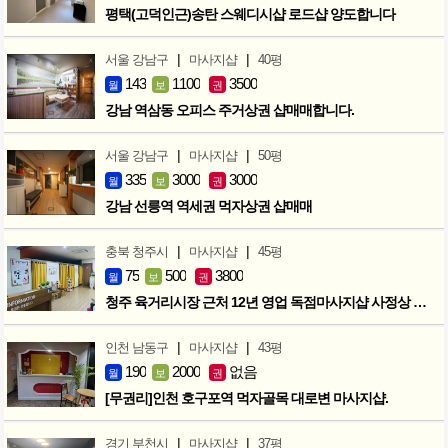
평택(고덕인근)송탄 스웨디시샵 로드샵 양도합니다
|
|
서울 강남구
마사지샵
40평
143
1100
3500
월
보
권
강남 역삼동 오피스 주거상권 샵매매합니다.
|
|
서울 강남구
마사지샵
50평
335
3000
3000
월
보
권
강남 선릉역 역세권 먹자상권 샵매매
|
|
충북 청주시
마사지샵
45평
75
500
3800
월
보
권
청주 육거리시장 근처 12년 영업 독점마사지샵 사정상 급매합니다.
|
|
인천 남동구
마사지샵
43평
190
2000
없음
월
보
권
[무권리]인천 호구포역 먹자골목 대로변 마사지샵.
|
|
경기 부천시
마사지샵
37평