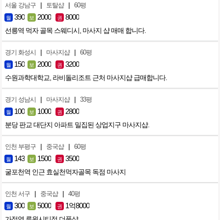
|
|
서울 강남구
토탈샵
60평
390
2000
8000
월
보
권
선릉역 먹자 골목 스웨디시, 마사지 샵 매매 합니다.
|
|
경기 화성시
마사지샵
60평
150
2000
3200
월
보
권
수원과학대학교, 라비돌리조트 근처 마사지샵 급매합니다.
|
|
경기 성남시
마사지샵
33평
100
1000
2800
월
보
권
분당 판교 대단지 아파트 밀집된 상업지구 마사지샵.
|
|
인천 부평구
중국샵
60평
143
1500
3500
월
보
권
굴포천역 인근 효실천먹자골목 독점 마사지
|
|
인천 서구
중국샵
40평
300
5000
1억8000
월
보
권
가정역 루원시티점 더풋샵