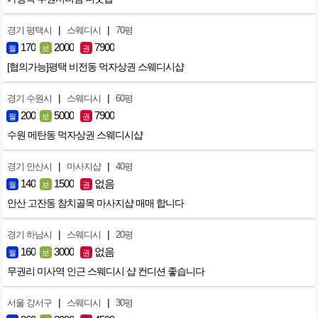
|
|
경기 평택시
스웨디시
70평
170
2000
7900
월
보
권
[협의가능]평택 비전동 먹자상권 스웨디시샵
|
|
경기 수원시
스웨디시
60평
200
5000
7900
월
보
권
수원 메탄동 먹자상권 스웨디시샵
|
|
경기 안산시
마사지샵
40평
140
1500
없음
월
보
권
안산 고잔동 참치골목 마사지샵 매매 합니다
|
|
경기 하남시
스웨디시
20평
160
3000
없음
월
보
권
무권리 미사역 인근 스웨디시 샵 컨디션 좋습니다
|
|
서울 강서구
스웨디시
30평