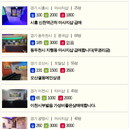
|
|
경기 시흥시
마사지샵
25평
100
2000
1800
월
보
권
시흥 신천역근처 마사지샵 급매
|
|
경기 동두천시
중국샵
68평
189
3000
없음
월
보
권
동두천시 지행동 마사지샵 급매합니다(무권리금)
|
|
경기 오산시
토탈샵
55평
191
1500
3500
월
보
권
오산궐동메인상권
|
|
경기 이천시
타이샵
45평
65
1000
2000
월
보
권
이천시부발읍 가성비좋은샾매매합니다.
|
|
경기 광명시
마사지샵
40평
260
3000
3000
월
보
권