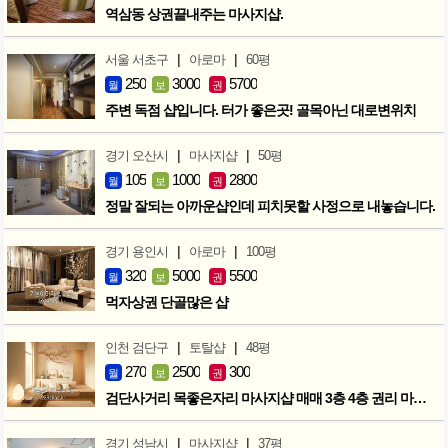
역삼동 상권끝내주는 마사지샵.
|
|
서울 서초구
아로마
60평
250
3000
5700
월
보
권
주변 독점 샵입니다. 터가 좋은곳! 골목아닌 대로변위치
|
|
경기 오산시
마사지샵
50평
105
1000
2800
월
보
권
정말 잘되는 아까운샵인데 피치못할 사정으로 내놓습니다.
|
|
경기 용인시
아로마
100평
320
5000
5500
월
보
권
먹자상권 단골많은 샵
|
|
인천 검단구
토탈샵
48평
270
2500
300
월
보
권
검단사거리 목좋은자리 마사지샵 매매 3층 4층 권리 마지막인하 300만
|
|
경기 성남시
마사지샵
37평