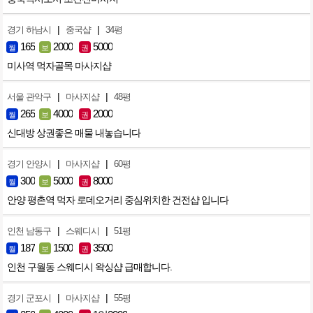
|
|
경기 하남시
중국샵
34평
165
2000
5000
월
보
권
미사역 먹자골목 마사지샵
|
|
서울 관악구
마사지샵
48평
265
4000
2000
월
보
권
신대방 상권좋은 매물 내놓습니다
|
|
경기 안양시
마사지샵
60평
300
5000
8000
월
보
권
안양 평촌역 먹자 로데오거리 중심위치한 건전샵 입니다
|
|
인천 남동구
스웨디시
51평
187
1500
3500
월
보
권
인천 구월동 스웨디시 왁싱샵 급매합니다.
|
|
경기 군포시
마사지샵
55평