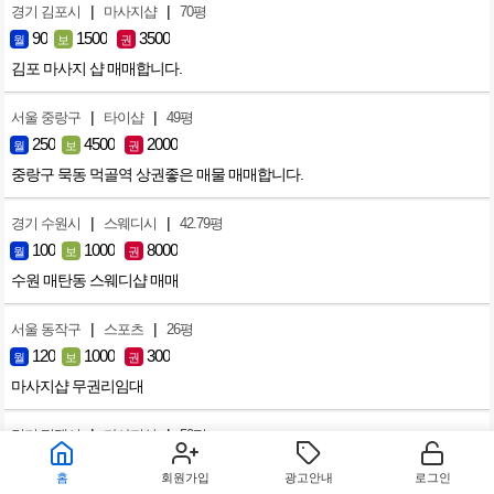
|
|
경기 김포시
마사지샵
70평
90
1500
3500
월
보
권
김포 마사지 샵 매매합니다.
|
|
서울 중랑구
타이샵
49평
250
4500
2000
월
보
권
중랑구 묵동 먹골역 상권좋은 매물 매매합니다.
|
|
경기 수원시
스웨디시
42.79평
100
1000
8000
월
보
권
수원 매탄동 스웨디샵 매매
|
|
서울 동작구
스포츠
26평
120
1000
300
월
보
권
마사지샵 무권리임대
|
|
경기 평택시
마사지샵
50평
155
1500
3000
월
보
권
홈
회원가입
광고안내
로그인
평택 동삭동 삼성숙소 원룸촌 앞 마사지샵