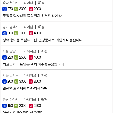
|
|
충남 천안시
타이샵
80평
270
3000
2000
월
보
권
두정동 먹자상권 중심위치 초건전 타이샵
|
|
경기 평택시
타이샵
60평
300
2000
4000
월
보
권
평택 용이동 독점타이샵. 건강문제로 아쉽게 내놓습니다..
|
|
서울 강남구
마사지샵
30평
220
2500
4000
월
보
권
최고급 아파트인근 위치 아주좋은샵입니다.
|
|
서울 강서구
마사지샵
33평
200
3000
2000
월
보
권
발산역 초역세권 마사지샆 매매
|
|
충남 아산시
마사지샵
67평
150
2000
2500
월
보
권
아산시외버스 터미널 (온양)