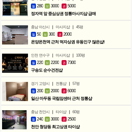
280
3000
5000
월
보
권
정자역 앞 중심상권 정통마사지샵 급매
|
|
충남 아산시
마사지샵
45평
50
300
2000
월
보
권
온양온천역 근처 먹자상권 유동인구 많은샵!
|
|
인천 연수구
마사지샵
100평
220
2200
7300
월
보
권
구송도 순수건전샵
|
|
경기 고양시
전통샵
57평
200
2000
6000
월
보
권
일산 마두동 국립암센터 근처 정통샵
|
|
충남 천안시
타이샵
60평
240
3000
2500
월
보
권
천안 청당동 최고상권 타이샵