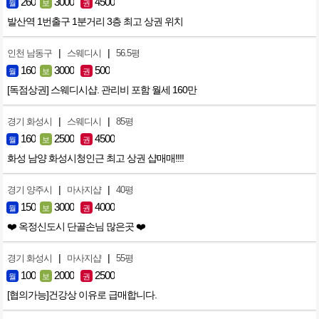
260
3000
4500
월
보
권
발산역 1번출구 1분거리 3층 최고 상권 위치
|
|
인천 남동구
스웨디시
56.5평
160
3000
500
월
보
권
[독점상권] 스웨디시샵. 관리비 포함 월세 160만
|
|
경기 화성시
스웨디시
85평
160
2500
4500
월
보
권
화성 남양 화성시청인근 최고 상권 샵매매!!!!
|
|
경기 양주시
마사지샵
40평
150
3000
4000
월
보
권
❤️ 옥정신도시 단골손님 많은곳 ❤️
|
|
경기 화성시
마사지샵
55평
100
2000
2500
월
보
권
[협의가능]건강상 이유로 급매합니다.