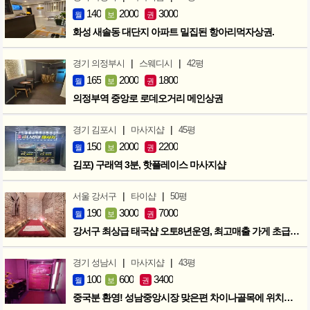
140
2000
3000
월
보
권
화성 새솔동 대단지 아파트 밀집된 항아리먹자상권.
|
|
경기 의정부시
스웨디시
42평
165
2000
1800
월
보
권
의정부역 중앙로 로데오거리 메인상권
|
|
경기 김포시
마사지샵
45평
150
2000
2200
월
보
권
김포) 구래역 3분, 핫플레이스 마사지샵
|
|
서울 강서구
타이샵
50평
190
3000
7000
월
보
권
강서구 최상급 태국샵 오토8년운영, 최고매출 가게 초급매!!!
|
|
경기 성남시
마사지샵
43평
100
600
3400
월
보
권
중국분 환영! 성남중앙시장 맞은편 차이나골목에 위치한 마사지샵