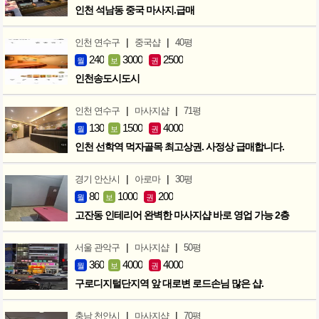
인천 석남동 중국 마사지.급매
|
|
인천 연수구
중국샵
40평
240
3000
2500
월
보
권
인천송도시도시
|
|
인천 연수구
마사지샵
71평
130
1500
4000
월
보
권
인천 선학역 먹자골목 최고상권. 사정상 급매합니다.
|
|
경기 안산시
아로마
30평
80
1000
200
월
보
권
고잔동 인테리어 완벽한 마사지샵 바로 영업 가능 2층
|
|
서울 관악구
마사지샵
50평
360
4000
4000
월
보
권
구로디지털단지역 앞 대로변 로드손님 많은 샵.
|
|
충남 천안시
마사지샵
70평