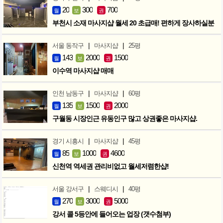
20
300
700
월
보
권
부천시 소재 마사지샵 월세 20 초급매! 편하게 장사하실분
|
|
서울 동작구
마사지샵
25평
143
2000
1500
월
보
권
이수역 마사지샵 매매
|
|
인천 남동구
마사지샵
60평
135
1500
2000
월
보
권
구월동 시장인근 유동인구 많고 상권좋은 마사지샵.
|
|
경기 시흥시
마사지샵
45평
85
1000
4600
월
보
권
신천역 역세권 관리비없고 월세저렴한샵!
|
|
서울 강서구
스웨디시
40평
270
3000
5000
월
보
권
강서 콜 5등안에 들어오는 업장 (갯수첨부)