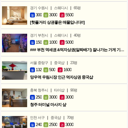
|
|
경기 수원시
스웨디시
65평
300
3000
5500
월
보
권
[핫플거리 상권좋은 매물입니다!!]
|
|
경기 부천시
스웨디시
40평
150
1000
5000
월
보
권
### 부천 역세권 &먹자상권(알짜배기) 잘나가는 가게 기회입니다 ###
|
|
서울 중랑구
중국샵
23평
132
500
1600
월
보
권
망우역 우림시장 인근 먹자상권 중국샵
|
|
충북 청주시
타이샵
90평
250
3000
3000
월
보
권
청주 터미널 마사지 샾
|
|
인천 서구
중국샵
70평
240
2500
3000
월
보
권