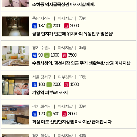
소하동 먹자골목상권 마사지샵매매.
|
|
충남 서산시
마사지샵
70평
187
2000
2000
월
보
권
공장 단지가 인근에 위치하여 유동인구 많은샵
|
|
경기 수원시
마사지샵
35평
93
1000
3500
월
보
권
수원시청역, 권선시장 인근 주거·생활복합 상권 마사지샵
|
|
서울 강서구
피부경락
10평
100
2000
1500
월
보
권
가양역 피부&마사지
|
|
경기 화성시
마사지샵
30평
120
500
2000
월
보
권
화성 마도 산업단지상권 마사지샵 급매합니다.
|
|
경기 화성시
마사지샵
40평