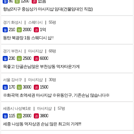
80
1200
없음
월
보
권
향남2지구 중심상가 마사지샵 임대(건물임대인 직접)
|
|
경기 화성시
스웨디시
55평
210
2000
1억
월
보
권
동탄 북광장 1등 스웨디시 샵 !
|
|
경기 부천시
마사지샵
68평
230
2500
6000
월
보
권
목좋고 단골손님많은 부천상동 먹자타운가게
|
|
서울 강서구
마사지샵
30평
170
3000
1500
월
보
권
※화곡역 초역세권 마사지샵 ※유동인구, 기존손님 많습니다※
|
|
세종시 나성북1로
마사지샵
57평
115
2000
3800
월
보
권
세종 나성동 먹자상권 손님 많은 최고의 가게!!!