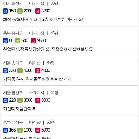
|
|
경기 화성시
마사지샵
60평
150
2000
3200
월
보
권
화성 농협사거리 코너 2층에 위치한 마사지샵
|
|
충북 증평군
마사지샵
45평
50
500
2500
월
보
권
산업단지/정통시장상권 샵! 직접오셔서 살펴보세요!
|
|
서울 송파구
타이샵
85평
330
4000
4000
월
보
권
가락동 24시 먹자골목상권 타이샵 매매
|
|
서울 금천구
스웨디시
34평
220
3000
8000
월
보
권
가산디지털단지역
|
|
충북 음성군
타이샵
50평
165
1000
6000
월
보
권
충북혁시도시 초건전마사지