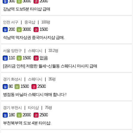
300
3000
2000
월
보
권
강남역 도보5분 타이샵 급매
|
|
인천 서구
중국샵
100평
200
3000
1500
월
보
권
석남역 먹자상권 중국마사지샵 급매.
|
|
서울 양천구
스웨디시
33.2평
110
1500
없음
월
보
권
[권리금 인하] 저렴한 월세~신월동 스웨디시 마사지 급매
|
|
경기 화성시
스웨디시
35평
80
1500
2500
월
보
권
병점동 바닐라 스웨디시 매매 합니다 !
|
|
경기 부천시
타이샵
75평
180
2000
2500
월
보
권
부천북부역 도보 4분 타이샵.