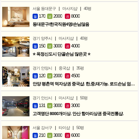
|
|
서울 동대문구
마사지샵
40평
170
2000
8000
월
보
권
동대문구/한국직원4명/손님많음
|
|
경기 양주시
마사지샵
40평
150
3000
4000
월
보
권
⭐ 옥정신도시 단골손님 많은곳 ⭐
|
|
경기 안양시
중국샵
35평
120
2000
4500
월
보
권
안양 평촌역 먹자상권 중국샵. 한,중,태가능. 로드손님 엄청많아요!
|
|
경기 안산시
마사지샵
50평
131
3000
3000
월
보
권
고객명단 8000개이상. 안산 항아리상권 중국전통샵.
|
|
서울 강서구
타이샵
50평
210
3000
6000
월
보
권