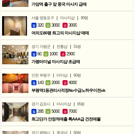
가양역 출구 앞 중국 마사지 급매
|
|
서울 영등포구
마사지샵
90평
320
3000
3000
월
보
권
여의도80평 최고의 마사지샵 매매
|
|
경기 가평군
전통샵
51평
60
1000
2900
월
보
권
가평터미널 마사지샵 초급매
|
|
인천 부평구
타이샵
60평
143
2000
4000
월
보
권
부평역1등관리사걱정No수급노하우이전ok
|
|
경기 김포시
마사지샵
65평
285
5000
7000
월
보
권
최고단가 안정적매출 특AAA급 건전매물
|
|
경기 평택시
중국샵
50평