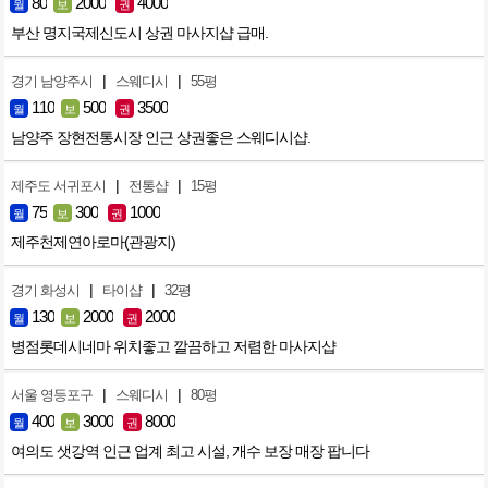
80
2000
4000
월
보
권
부산 명지국제신도시 상권 마사지샵 급매.
|
|
경기 남양주시
스웨디시
55평
110
500
3500
월
보
권
남양주 장현전통시장 인근 상권좋은 스웨디시샵.
|
|
제주도 서귀포시
전통샵
15평
75
300
1000
월
보
권
제주천제연아로마(관광지)
|
|
경기 화성시
타이샵
32평
130
2000
2000
월
보
권
병점롯데시네마 위치좋고 깔끔하고 저렴한 마사지샵
|
|
서울 영등포구
스웨디시
80평
400
3000
8000
월
보
권
여의도 샛강역 인근 업계 최고 시설, 개수 보장 매장 팝니다