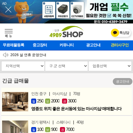
톡상담
메    뉴
무료매물등록
중고장터
커뮤니티
광고안내
마사지클럽
2026 설 연휴 운영안내
[업데이트]모바일 하단 고정메뉴 추가
[업데이트] 개선사항 안내
긴급 급매물
광고안내
|
|
인천 중구
마사지샵
70평
250
2000
3000
월
보
권
영종도 위치 좋은 운서동에 있는 마사지샵 매매합니다
|
|
경기 평택시
스웨디시
40평
100
900
7000
월
보
권