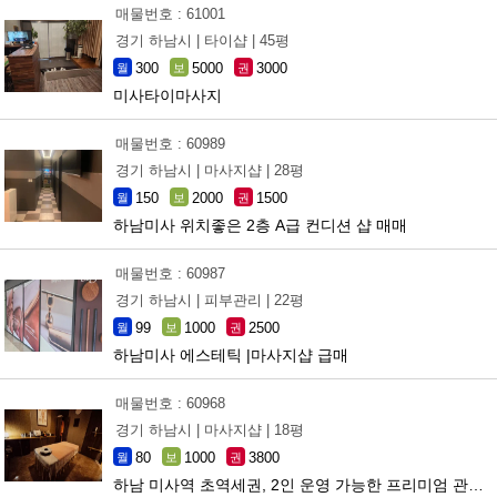
매물번호 : 61001
경기 하남시 |
타이샵 |
45평
300
5000
3000
월
보
권
미사타이마사지
매물번호 : 60989
경기 하남시 |
마사지샵 |
28평
150
2000
1500
월
보
권
하남미사 위치좋은 2층 A급 컨디션 샵 매매
매물번호 : 60987
경기 하남시 |
피부관리 |
22평
99
1000
2500
월
보
권
하남미사 에스테틱 |마사지샵 급매
매물번호 : 60968
경기 하남시 |
마사지샵 |
18평
80
1000
3800
월
보
권
하남 미사역 초역세권, 2인 운영 가능한 프리미엄 관리샵 양도