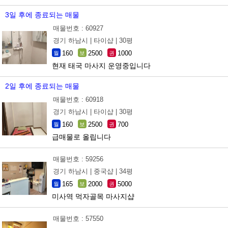
3일 후에 종료되는 매물
매물번호 : 60927
경기 하남시 |
타이샵 |
30평
160
2500
1000
월
보
권
현재 태국 마사지 운영중입니다
2일 후에 종료되는 매물
매물번호 : 60918
경기 하남시 |
타이샵 |
30평
160
2500
700
월
보
권
급매물로 올립니다
매물번호 : 59256
경기 하남시 |
중국샵 |
34평
165
2000
5000
월
보
권
미사역 먹자골목 마사지샵
매물번호 : 57550