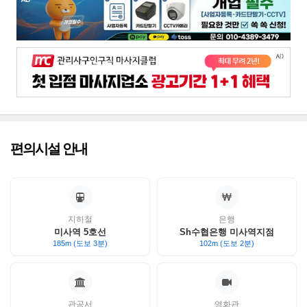
편의시설 안내
지하철
은행
미사역 5호선
Sh수협은행 미사역지점
185m (도보 3분)
102m (도보 2분)
관공서
영화관