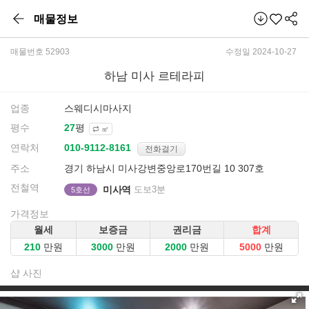
매물정보
매물번호 52903
수정일 2024-10-27
하남 미사 르테라피
업종
스웨디시마사지
평수
평
㎡
연락처
전화걸기
주소
경기 하남시 미사강변중앙로170번길 10 307호
전철역
미사역
도보3분
5호선
가격정보
월세
보증금
권리금
합계
만원
만원
만원
만원
샵 사진