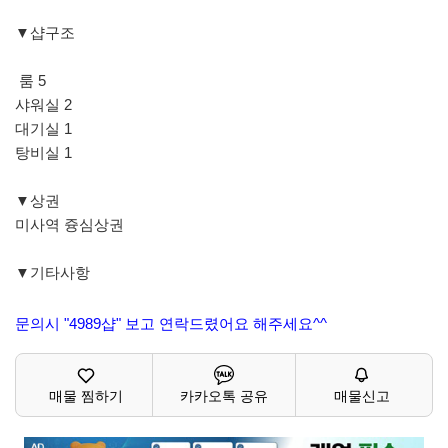
▼샵구조
룸 5
샤워실 2
대기실 1
탕비실 1
▼상권
미사역 즁심상권
▼기타사항
문의시 "4989샵" 보고 연락드렸어요 해주세요^^
매물 찜하기
카카오톡 공유
매물신고