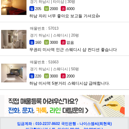
경기 하남시 |
타이샵 |
30평
205
2000
4000
월
보
권
하남 자리 너무 좋아요 보고들 가셔요👍
매물번호 : 57013
경기 하남시 |
스웨디시 |
20평
160
3000
없음
월
보
권
무권리 미사역 인근 스웨디시 샵 컨디션 좋습니다
매물번호 : 51663
경기 하남시 |
스웨디시 |
50평
220
3000
2000
월
보
권
하남 미사역 5분거리 스웨디시샵 급매합니다.
입금계좌 : 010-2237-8602 국민은행 - 나이스엠씨(최현욱)