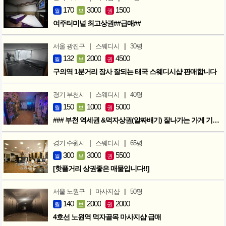
170
3000
1500
월
보
권
여주터미널 최고상권##급매##
|
|
서울 광진구
스웨디시
30평
132
2000
4500
월
보
권
구의역 1분거리 장사 잘되는 태국 스웨디시샵 판매합니다
|
|
경기 부천시
스웨디시
40평
150
1000
5000
월
보
권
### 부천 역세권 &먹자상권(알짜배기) 잘나가는 가게 기회입니다 ###
|
|
경기 수원시
스웨디시
65평
300
3000
5500
월
보
권
[핫플거리 상권좋은 매물입니다!!]
|
|
서울 노원구
마사지샵
50평
140
2000
2000
월
보
권
4호선 노원역 먹자골목 마사지샵 급매