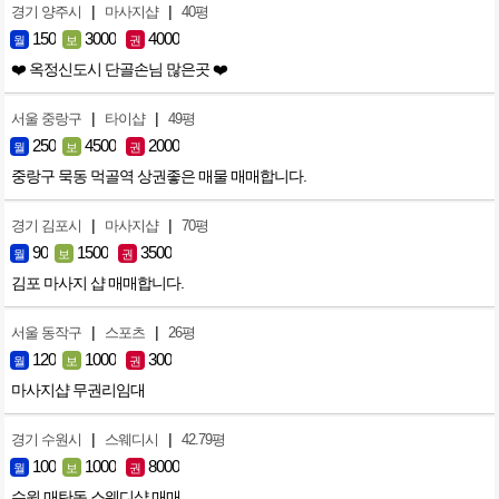
|
|
경기 양주시
마사지샵
40평
150
3000
4000
월
보
권
❤️ 옥정신도시 단골손님 많은곳 ❤️
|
|
서울 중랑구
타이샵
49평
250
4500
2000
월
보
권
중랑구 묵동 먹골역 상권좋은 매물 매매합니다.
|
|
경기 김포시
마사지샵
70평
90
1500
3500
월
보
권
김포 마사지 샵 매매합니다.
|
|
서울 동작구
스포츠
26평
120
1000
300
월
보
권
마사지샵 무권리임대
|
|
경기 수원시
스웨디시
42.79평
100
1000
8000
월
보
권
수원 매탄동 스웨디샵 매매