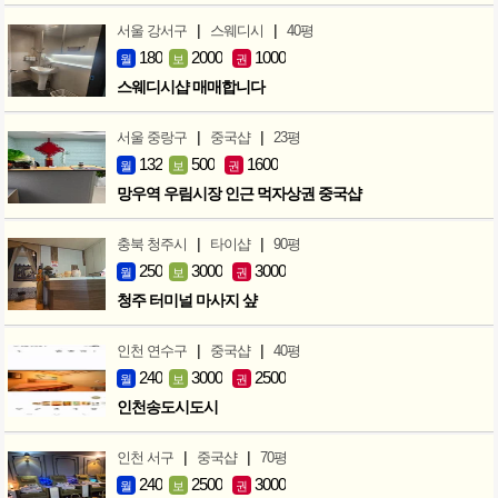
|
|
서울 강서구
스웨디시
40평
180
2000
1000
월
보
권
스웨디시샵 매매합니다
|
|
서울 중랑구
중국샵
23평
132
500
1600
월
보
권
망우역 우림시장 인근 먹자상권 중국샵
|
|
충북 청주시
타이샵
90평
250
3000
3000
월
보
권
청주 터미널 마사지 샾
|
|
인천 연수구
중국샵
40평
240
3000
2500
월
보
권
인천송도시도시
|
|
인천 서구
중국샵
70평
240
2500
3000
월
보
권