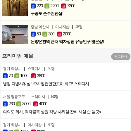
220
2200
7300
월
보
권
구송도 순수건전샵
|
|
충남 아산시
마사지샵
45평
50
300
2000
월
보
권
온양온천역 근처 먹자상권 유동인구 많은샵!
프리미엄 매물
광고안내
|
|
경기 화성시
스웨디시
40평
70
1000
3800
월
보
권
병점 각방샤워실!! 주차장편안한곳이 최고! 스웨디시
|
|
서울 영등포구
스웨디시
50평
230
3000
4000
월
보
권
여의도 회사, 먹자골목 상권 각방 샤워실 완비 시설 손 댈곳x
|
|
경기 화성시
마사지샵
30평