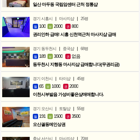
일산 마두동 국립암센터 근처 정통샵
|
|
경기 시흥시
마사지샵
25평
100
2000
800
월
보
권
권리인하 급매! 시흥 신천역근처 마사지샵 급매
|
|
경기 동두천시
중국샵
68평
189
3000
없음
월
보
권
동두천시 지행동 마사지샵 급매합니다(무권리금)
|
|
경기 이천시
타이샵
45평
65
1000
2000
월
보
권
이천시부발읍 가성비좋은샾매매합니다.
|
|
경기 오산시
토탈샵
55평
191
1500
3500
월
보
권
오산궐동메인상권
|
|
충남 서산시
마사지샵
70평