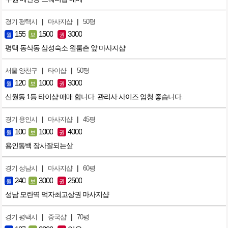
|
|
경기 평택시
마사지샵
50평
155
1500
3000
월
보
권
평택 동삭동 삼성숙소 원룸촌 앞 마사지샵
|
|
서울 양천구
타이샵
50평
120
1000
3000
월
보
권
신월동 1등 타이샵 매매 합니다. 관리사 사이즈 엄청 좋습니다.
|
|
경기 용인시
마사지샵
45평
100
1000
4000
월
보
권
용인동백 장사잘되는샆
|
|
경기 성남시
마사지샵
60평
240
3000
2500
월
보
권
성남 모란역 먹자최고상권 마사지샵
|
|
경기 평택시
중국샵
70평