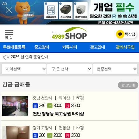
톡상담
메    뉴
무료매물등록
중고장터
커뮤니티
광고안내
마사지클럽
2026 설 연휴 운영안내
[업데이트]모바일 하단 고정메뉴 추가
[업데이트] 개선사항 안내
긴급 급매물
광고안내
|
|
충남 천안시
타이샵
60평
240
3000
2500
월
보
권
천안 청당동 최고상권 타이샵
|
|
경기 고양시
전통샵
57평
200
2000
3500
월
보
권