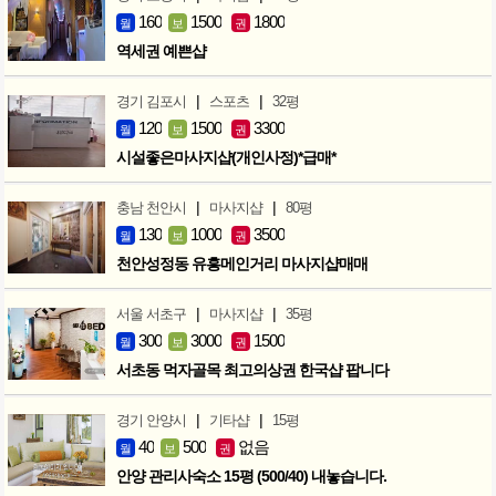
160
1500
1800
월
보
권
역세권 예쁜샵
|
|
경기 김포시
스포츠
32평
120
1500
3300
월
보
권
시설좋은마사지샵(개인사정)*급매*
|
|
충남 천안시
마사지샵
80평
130
1000
3500
월
보
권
천안성정동 유흥메인거리 마사지샵매매
|
|
서울 서초구
마사지샵
35평
300
3000
1500
월
보
권
서초동 먹자골목 최고의상권 한국샵 팝니다
|
|
경기 안양시
기타샵
15평
40
500
없음
월
보
권
안양 관리사숙소 15평 (500/40) 내놓습니다.