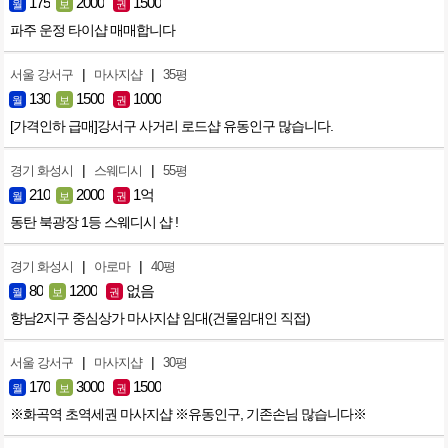
175
2000
1500
월
보
권
파주 운정 타이샵 매매합니다
|
|
서울 강서구
마사지샵
35평
130
1500
1000
월
보
권
[가격인하 급매]강서구 사거리 로드샵 유동인구 많습니다.
|
|
경기 화성시
스웨디시
55평
210
2000
1억
월
보
권
동탄 북광장 1등 스웨디시 샵 !
|
|
경기 화성시
아로마
40평
80
1200
없음
월
보
권
향남2지구 중심상가 마사지샵 임대(건물임대인 직접)
|
|
서울 강서구
마사지샵
30평
170
3000
1500
월
보
권
※화곡역 초역세권 마사지샵 ※유동인구, 기존손님 많습니다※