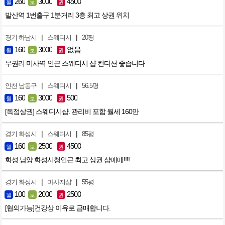
260
3000
4500
월
보
권
발산역 1번출구 1분거리 3층 최고 상권 위치
|
|
경기 하남시
스웨디시
20평
160
3000
없음
월
보
권
무권리 미사역 인근 스웨디시 샵 컨디션 좋습니다
|
|
인천 남동구
스웨디시
56.5평
160
3000
500
월
보
권
[독점상권] 스웨디시샵. 관리비 포함 월세 160만
|
|
경기 화성시
스웨디시
85평
160
2500
4500
월
보
권
화성 남양 화성시청인근 최고 상권 샵매매!!!!
|
|
경기 화성시
마사지샵
55평
100
2000
2500
월
보
권
[협의가능]건강상 이유로 급매합니다.