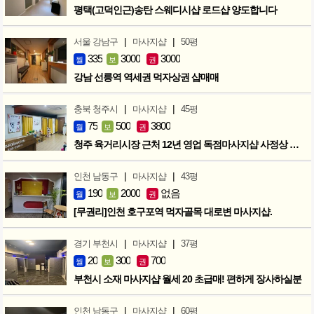
평택(고덕인근)송탄 스웨디시샵 로드샵 양도합니다
|
|
서울 강남구
마사지샵
50평
335
3000
3000
월
보
권
강남 선릉역 역세권 먹자상권 샵매매
|
|
충북 청주시
마사지샵
45평
75
500
3800
월
보
권
청주 육거리시장 근처 12년 영업 독점마사지샵 사정상 급매합니다.
|
|
인천 남동구
마사지샵
43평
190
2000
없음
월
보
권
[무권리]인천 호구포역 먹자골목 대로변 마사지샵.
|
|
경기 부천시
마사지샵
37평
20
300
700
월
보
권
부천시 소재 마사지샵 월세 20 초급매! 편하게 장사하실분
|
|
인천 남동구
마사지샵
60평