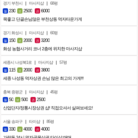
|
|
경기 부천시
마사지샵
68평
230
2500
6000
월
보
권
목좋고 단골손님많은 부천상동 먹자타운가게
|
|
경기 화성시
마사지샵
60평
150
2000
3200
월
보
권
화성 농협사거리 코너 2층에 위치한 마사지샵
|
|
세종시 나성북1로
마사지샵
57평
115
2000
3800
월
보
권
세종 나성동 먹자상권 손님 많은 최고의 가게!!!
|
|
충북 증평군
마사지샵
45평
50
500
2500
월
보
권
산업단지/정통시장상권 샵! 직접오셔서 살펴보세요!
|
|
서울 송파구
타이샵
85평
330
4000
4000
월
보
권
가락동 24시 먹자골목상권 타이샵 매매