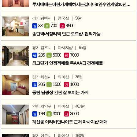
투자매매는이런가게에하시는겁니다!!인수인계및10년노하우 모두승계
|
|
경기 평택시
중국샵
50평
83
700
4500
월
보
권
송탄역/서정리역 인근 로드샵. 협의가능.
|
|
경기 김포시
마사지샵
65평
285
5000
7000
월
보
권
최고단가 안정적매출 특AAA급 건전매물
|
|
경기 화성시
타이샵
36평
205
1500
1000
월
보
권
동탄 남광장 간판 잘 보이는 가게
|
|
인천 계양구
타이샵
46.4평
199
3000
3000
월
보
권
계산동 아라비안나이트 근처 마사지샵 매매
|
|
경기 여주시
타이샵
160평