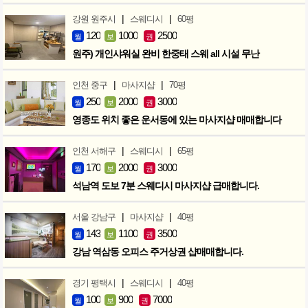
|
|
강원 원주시
스웨디시
60평
120
1000
2500
월
보
권
원주) 개인샤워실 완비 한중태 스웨 all 시설 무난
|
|
인천 중구
마사지샵
70평
250
2000
3000
월
보
권
영종도 위치 좋은 운서동에 있는 마사지샵 매매합니다
|
|
인천 서해구
스웨디시
65평
170
2000
3000
월
보
권
석남역 도보 7분 스웨디시 마사지샵 급매합니다.
|
|
서울 강남구
마사지샵
40평
143
1100
3500
월
보
권
강남 역삼동 오피스 주거상권 샵매매합니다.
|
|
경기 평택시
스웨디시
40평
100
900
7000
월
보
권