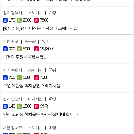
|
|
경기 평택시
스웨디시
70평
170
2000
7900
월
보
권
[협의가능]평택 비전동 먹자상권 스웨디시샵
|
|
인천 서구
중국샵
40평
300
5000
1억8000
월
보
권
가정역 루원시티점 더풋샵
|
|
경기 수원시
스웨디시
60평
200
5000
7900
월
보
권
수원 메탄동 먹자상권 스웨디시샵
|
|
경기 안산시
마사지샵
40평
140
1500
없음
월
보
권
안산 고잔동 참치골목 마사지샵 매매 합니다
|
|
서울 강서구
스웨디시
30평