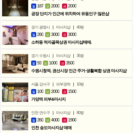
187
2000
2000
월
보
권
공장 단지가 인근에 위치하여 유동인구 많은샵
|
|
경기 광명시
마사지샵
40평
260
3000
3000
월
보
권
소하동 먹자골목상권 마사지샵매매.
|
|
경기 수원시
마사지샵
35평
93
1000
3500
월
보
권
수원시청역, 권선시장 인근 주거·생활복합 상권 마사지샵
|
|
서울 강서구
피부경락
10평
100
2000
1500
월
보
권
가양역 피부&마사지
|
|
인천 연수구
마사지샵
80평
350
4000
1900
월
보
권
인천 송도마사지샵 매매