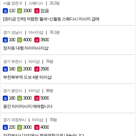
|
|
서울 양천구
스웨디시
33.2평
110
1500
없음
월
보
권
[권리금 인하] 저렴한 월세~신월동 스웨디시 마사지 급매
|
|
경기 성남시
마사지샵
76.1평
330
4000
3500
월
보
권
정자동 대형 타이마사지샵
|
|
경기 부천시
타이샵
75평
180
2000
2500
월
보
권
부천북부역 도보 4분 타이샵.
|
|
경기 용인시
타이샵
99평
180
3000
5000
월
보
권
용인 타이마사지 매매합니다
|
|
경기 의정부시
타이샵
70평
220
3000
4000
월
보
권
의정부신시가지에서 젤유명한가게 내놓습니다.