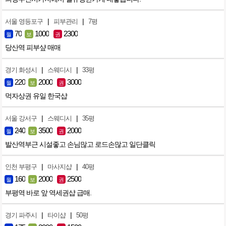
|
|
서울 영등포구
피부관리
7평
70
1000
2300
월
보
권
당산역 피부샾 매매
|
|
경기 화성시
스웨디시
33평
220
2000
3000
월
보
권
먹자상권 유일 한국샵
|
|
서울 강서구
스웨디시
35평
240
3500
2000
월
보
권
발산역부근 시설좋고 손님많고 로드손많고 일단클릭
|
|
인천 부평구
마사지샵
40평
160
2000
2500
월
보
권
부평역 바로 앞 역세권샵 급매.
|
|
경기 파주시
타이샵
50평