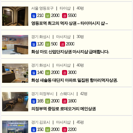
|
|
서울 영등포구
타이샵
40평
210
2000
5500
월
보
권
영등포역 최고의 먹자 상권 -- 타이마시지 샵 --
|
|
경기 화성시
마사지샵
30평
120
500
2000
월
보
권
화성 마도 산업단지상권 마사지샵 급매합니다.
|
|
경기 화성시
마사지샵
40평
140
2000
3000
월
보
권
화성 새솔동 대단지 아파트 밀집된 항아리먹자상권.
|
|
경기 의정부시
스웨디시
42평
165
2000
1800
월
보
권
의정부역 중앙로 로데오거리 메인상권
|
|
경기 김포시
마사지샵
45평
150
2000
2200
월
보
권