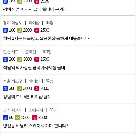
187
2200
없음
월
보
권
평택 안중 마사지 급매 합니다 무권리
|
|
경기 화성시
타이샵
35평
100
2000
2500
월
보
권
향남 2지구 단골많고 깔끔한샵 급하게 내놓습니다
|
|
인천 서구
중국샵
100평
200
3000
1500
월
보
권
석남역 먹자상권 중국마사지샵 급매.
|
|
서울 서초구
타이샵
32평
300
3000
2000
월
보
권
강남역 도보5분 타이샵 급매
|
|
경기 화성시
스웨디시
35평
80
1500
2500
월
보
권
병점동 바닐라 스웨디시 매매 합니다 !