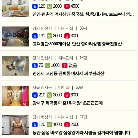
120
2000
4500
월
보
권
안양 평촌역 먹자상권 중국샵. 한,중,태가능. 로드손님 엄청많아요!
|
|
경기 안산시
마사지샵
50평
131
3000
3000
월
보
권
고객명단 8000개이상. 안산 항아리상권 중국전통샵.
|
|
경기 안산시
피부관리
15평
75
1000
없음
월
보
권
안산시 고잔동 완벽한 마사지 피부관리샾
|
|
서울 강서구
타이샵
50평
210
3000
6000
월
보
권
강서구 화곡동 매출1위매장! 초급급급매
|
|
경기 화성시
마사지샵
27평
120
1000
2500
월
보
권
동탄 삼성 바로앞 삼성앞이라 사람들 길거리에 넘칩니다