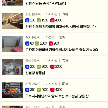
인천 석남동 중국 마사지.급매
|
|
인천 연수구
마사지샵
71평
130
1500
4000
월
보
권
인천 선학역 먹자골목 최고상권. 사정상 급매합니다.
|
|
경기 안산시
아로마
30평
80
1000
200
월
보
권
고잔동 인테리어 완벽한 마사지샵 바로 영업 가능 2층
|
|
충남 천안시
마사지샵
70평
200
2000
2000
월
보
권
신불당 정통샵
|
|
서울 관악구
마사지샵
50평
360
4000
4000
월
보
권
구로디지털단지역 앞 대로변 로드손님 많은 샵.
|
|
경기 고양시
타이샵
36평