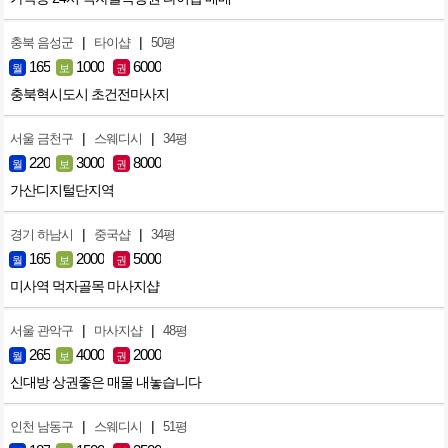
|
|
충북 음성군
타이샵
50평
165
1000
6000
월
보
권
충북혁시도시 초건전마사지
|
|
서울 금천구
스웨디시
34평
220
3000
8000
월
보
권
가산디지털단지역
|
|
경기 하남시
중국샵
34평
165
2000
5000
월
보
권
미사역 먹자골목 마사지샵
|
|
서울 관악구
마사지샵
48평
265
4000
2000
월
보
권
신대방 상권좋은 매물 내놓습니다
|
|
인천 남동구
스웨디시
51평