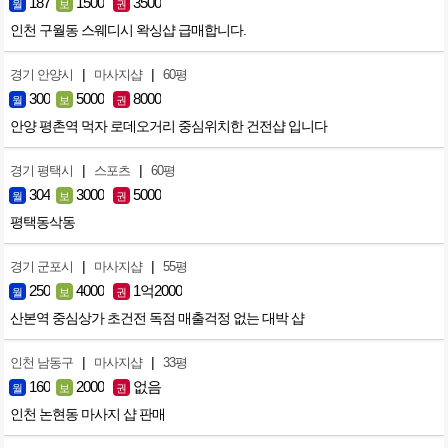
187
1500
3500
월
보
권
인천 구월동 스웨디시 왁싱샵 급매합니다.
|
|
경기 안양시
마사지샵
60평
300
5000
8000
월
보
권
안양 평촌역 먹자 로데오거리 중심위치한 건전샵 입니다
|
|
경기 평택시
스포츠
60평
304
3000
5000
월
보
권
평택동삭동
|
|
경기 군포시
마사지샵
55평
250
4000
1억2000
월
보
권
산본역 중심상가 초건전 독점 매출걱정 없는 대박 샵
|
|
인천 남동구
마사지샵
33평
160
2000
없음
월
보
권
인천 논현동 마사지 샵 판매