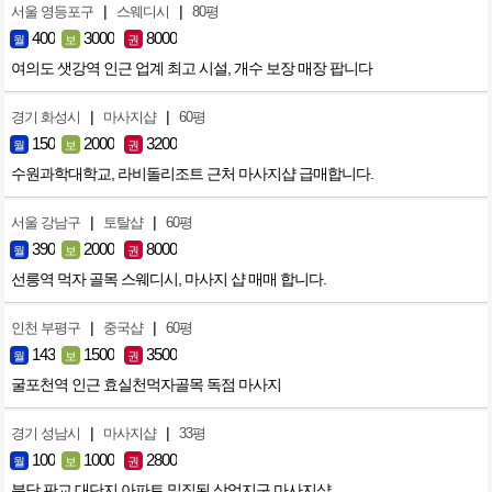
|
|
서울 영등포구
스웨디시
80평
400
3000
8000
월
보
권
여의도 샛강역 인근 업계 최고 시설, 개수 보장 매장 팝니다
|
|
경기 화성시
마사지샵
60평
150
2000
3200
월
보
권
수원과학대학교, 라비돌리조트 근처 마사지샵 급매합니다.
|
|
서울 강남구
토탈샵
60평
390
2000
8000
월
보
권
선릉역 먹자 골목 스웨디시, 마사지 샵 매매 합니다.
|
|
인천 부평구
중국샵
60평
143
1500
3500
월
보
권
굴포천역 인근 효실천먹자골목 독점 마사지
|
|
경기 성남시
마사지샵
33평
100
1000
2800
월
보
권
분당 판교 대단지 아파트 밀집된 상업지구 마사지샵.