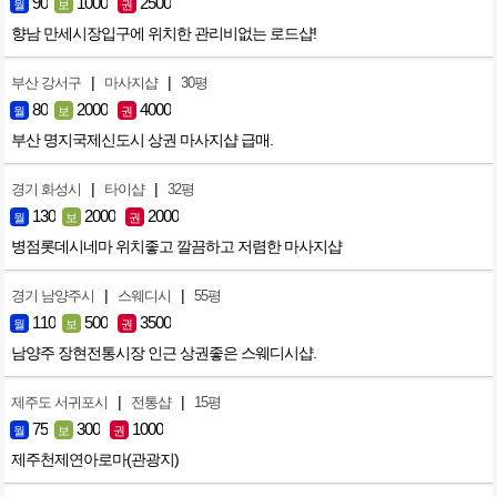
90
1000
2500
월
보
권
향남 만세시장입구에 위치한 관리비없는 로드샵!
|
|
부산 강서구
마사지샵
30평
80
2000
4000
월
보
권
부산 명지국제신도시 상권 마사지샵 급매.
|
|
경기 화성시
타이샵
32평
130
2000
2000
월
보
권
병점롯데시네마 위치좋고 깔끔하고 저렴한 마사지샵
|
|
경기 남양주시
스웨디시
55평
110
500
3500
월
보
권
남양주 장현전통시장 인근 상권좋은 스웨디시샵.
|
|
제주도 서귀포시
전통샵
15평
75
300
1000
월
보
권
제주천제연아로마(관광지)