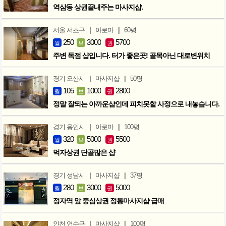
역삼동 상권끝내주는 마사지샵.
|
|
서울 서초구
아로마
60평
250
3000
5700
월
보
권
주변 독점 샵입니다. 터가 좋은곳! 골목아닌 대로변위치
|
|
경기 오산시
마사지샵
50평
105
1000
2800
월
보
권
정말 잘되는 아까운샵인데 피치못할 사정으로 내놓습니다.
|
|
경기 용인시
아로마
100평
320
5000
5500
월
보
권
먹자상권 단골많은 샵
|
|
경기 성남시
마사지샵
37평
280
3000
5000
월
보
권
정자역 앞 중심상권 정통마사지샵 급매
|
|
인천 연수구
마사지샵
100평