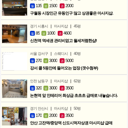
135
1500
2000
월
보
권
구월동 시장인근 유동인구 많고 상권좋은 마사지샵.
|
|
경기 시흥시
마사지샵
45평
85
1000
4600
월
보
권
신천역 역세권 관리비없고 월세저렴한샵!
|
|
서울 강서구
스웨디시
40평
270
3000
5000
월
보
권
강서 콜 5등안에 들어오는 업장 (갯수첨부)
|
|
인천 남동구
마사지샵
62평
320
3000
3500
월
보
권
논현역 앞 인테리어 최상급 초초초 급매로 내놓습니다.
|
|
경기 안산시
마사지샵
50평
170
2000
3500
월
보
권
안산 고잔역/중앙역 신도시먹자상권 마사지샵 급매