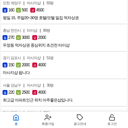
|
|
인천 계양구
마사지샵
83평
160
500
4500
월
보
권
평일 15, 주말20~30명 호텔/모텔 밀집 먹자상권
|
|
충남 천안시
타이샵
80평
270
3000
2000
월
보
권
두정동 먹자상권 중심위치 초건전 타이샵
|
|
경기 김포시
마사지샵
51평
150
2000
4000
월
보
권
마사지샵 팝니다
|
|
서울 강남구
마사지샵
30평
220
2500
4000
월
보
권
최고급 아파트인근 위치 아주좋은샵입니다.
|
|
경기 평택시
타이샵
60평
300
2000
4000
월
보
권
홈
회원가입
광고안내
로그인
평택 용이동 독점타이샵. 건강문제로 아쉽게 내놓습니다..