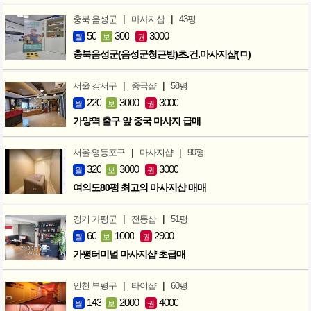
|
|
충북 음성군
마사지샵
43평
50
300
3000
월
보
권
충북음성군(음성군청근방)초.건.마사지샵(ㅁ)
|
|
서울 강서구
중국샵
58평
220
3000
3000
월
보
권
가양역 출구 앞 중국 마사지 급매
|
|
서울 영등포구
마사지샵
90평
320
3000
3000
월
보
권
여의도80평 최고의 마사지샵 매매
|
|
경기 가평군
전통샵
51평
60
1000
2900
월
보
권
가평터미널 마사지샵 초급매
|
|
인천 부평구
타이샵
60평
143
2000
4000
월
보
권