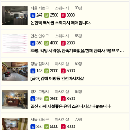
|
|
서울 서초구
스웨디시
30평
247
2500
3000
월
보
권
논현역 역세권 스웨디시 매매합니다.
|
|
인천 연수구
스웨디시
85평
360
4000
2000
월
보
권
85평, 각방 샤워장, 단속기록없음,현재 관리사 4명으로 성업중
|
|
경남 김해시
마사지샵
50평
143
2000
5000
월
보
권
[급매]김해 어방동 건전마사지샵
|
|
경기 고양시
마사지샵
68평
265
3500
3500
월
보
권
일산 라페 시설좋은 유명 스웨디시샵 내놓습니다
|
|
서울 강남구
마사지샵
70평
350
5000
8000
월
보
권