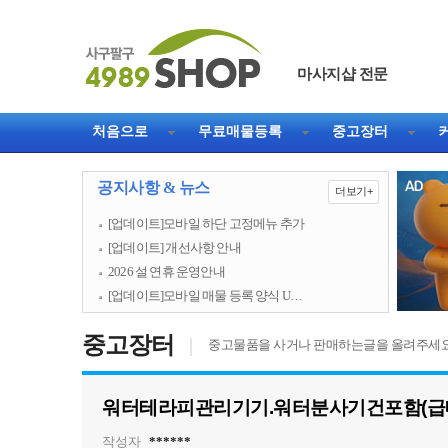
마사지샵 전문
처음으로
무료매물등록
중고장터
공지사항 & 뉴스
더보기+
[업데이트]모바일 하단 고정메뉴 추가
[업데이트] 개선사항 안내
2026 설 연휴 운영안내
[업데이트]모바일 매물 등록 양식 U…
중고장터
|
중고물품을 사거나 판매하는글을 올려주세요
워터테라피관리기기.워터분사기건포함(급
작성자
******