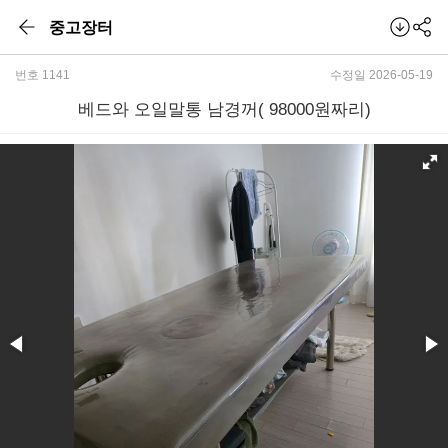
중고장터
번호 1141
수정일 2026-05-19
베드와 오일말통 남경꺼( 98000원짜리)