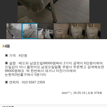
본문
|
내용
▣ 가격 : 4만원
▣ 설명 : 베드와 남경오일98000원짜리 2가지 금액이 6만원이에여.
오일값이 마니 올랏어요.남경오일말통 쿠팡서 주문햇고 검색해보면
98000원해요 .딱 한번써서 새거나 마찬가지에여.
논현역3번출구에서 5분거리
▣ 연락처 : 010 5587 2359
elon**
|
26-05-19
| 조회
678회