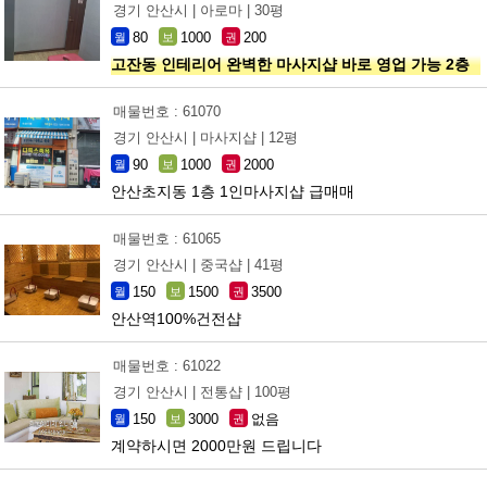
경기 안산시 |
아로마 |
30평
80
1000
200
월
보
권
고잔동 인테리어 완벽한 마사지샵 바로 영업 가능 2층
매물번호 : 61070
경기 안산시 |
마사지샵 |
12평
90
1000
2000
월
보
권
안산초지동 1층 1인마사지샵 급매매
매물번호 : 61065
경기 안산시 |
중국샵 |
41평
150
1500
3500
월
보
권
안산역100%건전샵
매물번호 : 61022
경기 안산시 |
전통샵 |
100평
150
3000
없음
월
보
권
계약하시면 2000만원 드립니다