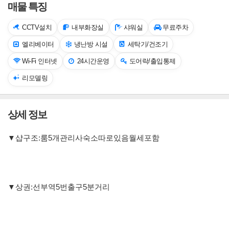
매물 특징
CCTV설치
내부화장실
샤워실
무료주차
엘리베이터
냉난방 시설
세탁기/건조기
Wi-Fi 인터넷
24시간운영
도어락/출입통제
리모델링
상세 정보
▼샵구조:룸5개관리사숙소따로있음월세포함
▼상권:선부역5번출구5분거리