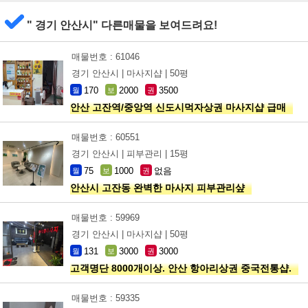
" 경기 안산시" 다른매물을 보여드려요!
매물번호 : 61046
경기 안산시 |
마사지샵 |
50평
170
2000
3500
월
보
권
안산 고잔역/중앙역 신도시먹자상권 마사지샵 급매
매물번호 : 60551
경기 안산시 |
피부관리 |
15평
75
1000
없음
월
보
권
안산시 고잔동 완벽한 마사지 피부관리샾
매물번호 : 59969
경기 안산시 |
마사지샵 |
50평
131
3000
3000
월
보
권
고객명단 8000개이상. 안산 항아리상권 중국전통샵.
매물번호 : 59335