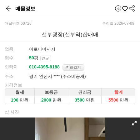
매물정보
매물번호 60726
수정일 2026-07-09
선부광장(선부역)샵매매
업종
아로마마사지
평수
평
㎡
연락처
전화걸기
주소
경기 안산시 **** (주소비공개)
가격정보
월세
보증금
권리금
합계
만원
만원
만원
만원
샵 사진