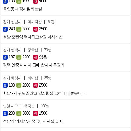
100
1000
4000
월
보
권
용인동백 장사잘되는샆
|
|
경기 성남시
마사지샵
60평
240
3000
2500
월
보
권
성남 모란역 먹자최고상권 마사지샵
|
|
경기 평택시
중국샵
70평
187
2200
없음
월
보
권
평택 안중 마사지 급매 합니다 무권리
|
|
경기 화성시
타이샵
35평
100
2000
2500
월
보
권
향남 2지구 단골많고 깔끔한샵 급하게 내놓습니다
|
|
인천 서구
중국샵
100평
200
3000
1500
월
보
권
석남역 먹자상권 중국마사지샵 급매.