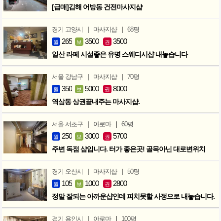
[급매]김해 어방동 건전마사지샵
|
|
경기 고양시
마사지샵
68평
265
3500
3500
월
보
권
일산 라페 시설좋은 유명 스웨디시샵 내놓습니다
|
|
서울 강남구
마사지샵
70평
350
5000
8000
월
보
권
역삼동 상권끝내주는 마사지샵.
|
|
서울 서초구
아로마
60평
250
3000
5700
월
보
권
주변 독점 샵입니다. 터가 좋은곳! 골목아닌 대로변위치
|
|
경기 오산시
마사지샵
50평
105
1000
2800
월
보
권
정말 잘되는 아까운샵인데 피치못할 사정으로 내놓습니다.
|
|
경기 용인시
아로마
100평