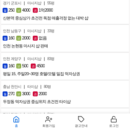
|
|
경기 군포시
마사지샵
55평
250
4000
1억2000
월
보
권
산본역 중심상가 초건전 독점 매출걱정 없는 대박 샵
|
|
인천 남동구
마사지샵
33평
160
2000
없음
월
보
권
인천 논현동 마사지 샵 판매
|
|
인천 계양구
마사지샵
83평
160
500
4500
월
보
권
평일 15, 주말20~30명 호텔/모텔 밀집 먹자상권
|
|
충남 천안시
타이샵
80평
270
3000
2000
월
보
권
두정동 먹자상권 중심위치 초건전 타이샵
|
|
경기 김포시
마사지샵
51평
150
2000
4000
월
보
권
홈
회원가입
광고안내
로그인
마사지샵 팝니다