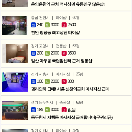
온양온천역 근처 먹자상권 유동인구 많은샵!
|
|
충남 천안시
타이샵
60평
240
3000
2500
월
보
권
천안 청당동 최고상권 타이샵
|
|
경기 고양시
전통샵
57평
200
2000
3500
월
보
권
일산 마두동 국립암센터 근처 정통샵
|
|
경기 시흥시
마사지샵
25평
100
2000
800
월
보
권
권리인하 급매! 시흥 신천역근처 마사지샵 급매
|
|
경기 동두천시
중국샵
68평
189
3000
없음
월
보
권
동두천시 지행동 마사지샵 급매합니다(무권리금)
|
|
경기 이천시
타이샵
45평