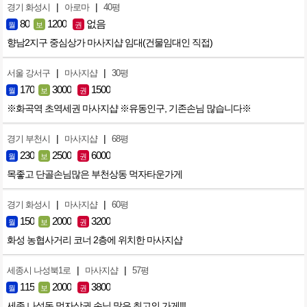
|
|
경기 화성시
아로마
40평
80
1200
없음
월
보
권
향남2지구 중심상가 마사지샵 임대(건물임대인 직접)
|
|
서울 강서구
마사지샵
30평
170
3000
1500
월
보
권
※화곡역 초역세권 마사지샵 ※유동인구, 기존손님 많습니다※
|
|
경기 부천시
마사지샵
68평
230
2500
6000
월
보
권
목좋고 단골손님많은 부천상동 먹자타운가게
|
|
경기 화성시
마사지샵
60평
150
2000
3200
월
보
권
화성 농협사거리 코너 2층에 위치한 마사지샵
|
|
세종시 나성북1로
마사지샵
57평
115
2000
3800
월
보
권
세종 나성동 먹자상권 손님 많은 최고의 가게!!!