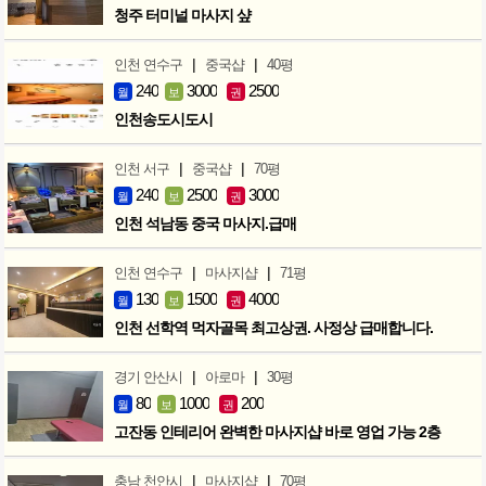
청주 터미널 마사지 샾
|
|
인천 연수구
중국샵
40평
240
3000
2500
월
보
권
인천송도시도시
|
|
인천 서구
중국샵
70평
240
2500
3000
월
보
권
인천 석남동 중국 마사지.급매
|
|
인천 연수구
마사지샵
71평
130
1500
4000
월
보
권
인천 선학역 먹자골목 최고상권. 사정상 급매합니다.
|
|
경기 안산시
아로마
30평
80
1000
200
월
보
권
고잔동 인테리어 완벽한 마사지샵 바로 영업 가능 2층
|
|
충남 천안시
마사지샵
70평