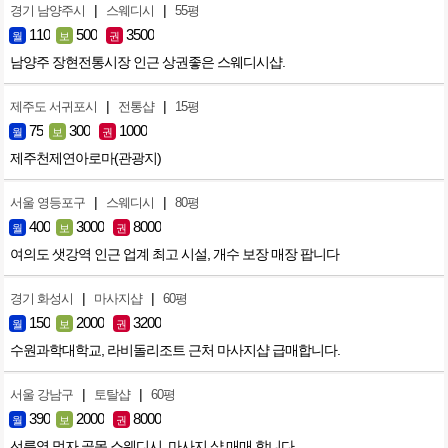
|
|
경기 남양주시
스웨디시
55평
110
500
3500
월
보
권
남양주 장현전통시장 인근 상권좋은 스웨디시샵.
|
|
제주도 서귀포시
전통샵
15평
75
300
1000
월
보
권
제주천제연아로마(관광지)
|
|
서울 영등포구
스웨디시
80평
400
3000
8000
월
보
권
여의도 샛강역 인근 업계 최고 시설, 개수 보장 매장 팝니다
|
|
경기 화성시
마사지샵
60평
150
2000
3200
월
보
권
수원과학대학교, 라비돌리조트 근처 마사지샵 급매합니다.
|
|
서울 강남구
토탈샵
60평
390
2000
8000
월
보
권
선릉역 먹자 골목 스웨디시, 마사지 샵 매매 합니다.