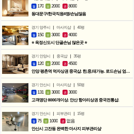
170
2000
8000
월
보
권
동대문구/한국직원4명/손님많음
|
|
경기 양주시
마사지샵
40평
150
3000
4000
월
보
권
⭐ 옥정신도시 단골손님 많은곳 ⭐
|
|
경기 안양시
중국샵
35평
120
2000
4500
월
보
권
안양 평촌역 먹자상권 중국샵. 한,중,태가능. 로드손님 엄청많아요!
|
|
경기 안산시
마사지샵
50평
131
3000
3000
월
보
권
고객명단 8000개이상. 안산 항아리상권 중국전통샵.
|
|
경기 안산시
피부관리
15평
75
1000
없음
월
보
권
안산시 고잔동 완벽한 마사지 피부관리샾