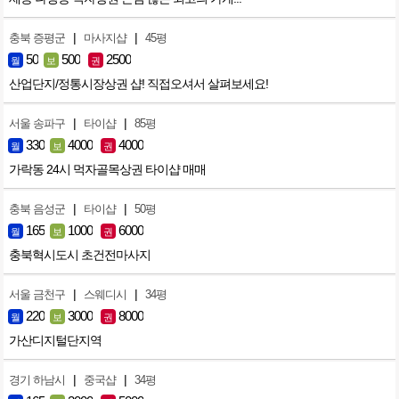
|
|
충북 증평군
마사지샵
45평
50
500
2500
월
보
권
산업단지/정통시장상권 샵! 직접오셔서 살펴보세요!
|
|
서울 송파구
타이샵
85평
330
4000
4000
월
보
권
가락동 24시 먹자골목상권 타이샵 매매
|
|
충북 음성군
타이샵
50평
165
1000
6000
월
보
권
충북혁시도시 초건전마사지
|
|
서울 금천구
스웨디시
34평
220
3000
8000
월
보
권
가산디지털단지역
|
|
경기 하남시
중국샵
34평