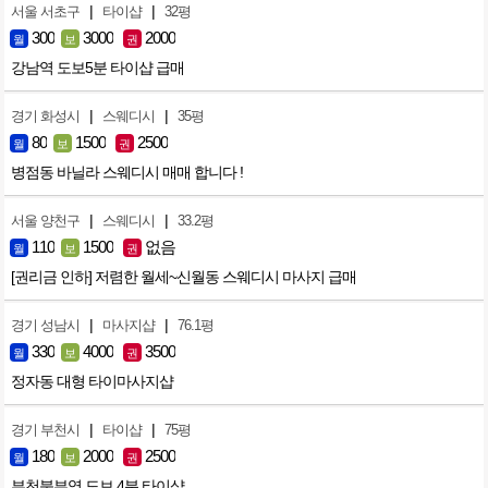
|
|
서울 서초구
타이샵
32평
300
3000
2000
월
보
권
강남역 도보5분 타이샵 급매
|
|
경기 화성시
스웨디시
35평
80
1500
2500
월
보
권
병점동 바닐라 스웨디시 매매 합니다 !
|
|
서울 양천구
스웨디시
33.2평
110
1500
없음
월
보
권
[권리금 인하] 저렴한 월세~신월동 스웨디시 마사지 급매
|
|
경기 성남시
마사지샵
76.1평
330
4000
3500
월
보
권
정자동 대형 타이마사지샵
|
|
경기 부천시
타이샵
75평
180
2000
2500
월
보
권
부천북부역 도보 4분 타이샵.