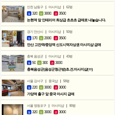
|
|
인천 남동구
마사지샵
62평
320
3000
3500
월
보
권
논현역 앞 인테리어 최상급 초초초 급매로 내놓습니다.
|
|
경기 안산시
마사지샵
50평
170
2000
3500
월
보
권
안산 고잔역/중앙역 신도시먹자상권 마사지샵 급매
|
|
충북 음성군
마사지샵
43평
50
300
3000
월
보
권
충북음성군(음성군청근방)초.건.마사지샵(ㅁ)
|
|
서울 강서구
중국샵
58평
220
3000
3000
월
보
권
가양역 출구 앞 중국 마사지 급매
|
|
서울 영등포구
마사지샵
90평
320
3000
3000
월
보
권