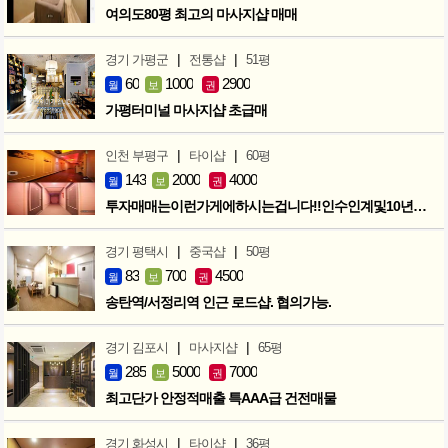
여의도80평 최고의 마사지샵 매매
|
|
경기 가평군
전통샵
51평
60
1000
2900
월
보
권
가평터미널 마사지샵 초급매
|
|
인천 부평구
타이샵
60평
143
2000
4000
월
보
권
투자매매는이런가게에하시는겁니다!!인수인계및10년노하우 모두승계
|
|
경기 평택시
중국샵
50평
83
700
4500
월
보
권
송탄역/서정리역 인근 로드샵. 협의가능.
|
|
경기 김포시
마사지샵
65평
285
5000
7000
월
보
권
최고단가 안정적매출 특AAA급 건전매물
|
|
경기 화성시
타이샵
36평