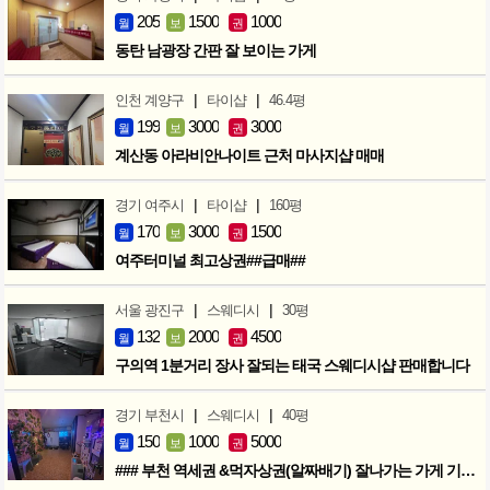
205
1500
1000
월
보
권
동탄 남광장 간판 잘 보이는 가게
|
|
인천 계양구
타이샵
46.4평
199
3000
3000
월
보
권
계산동 아라비안나이트 근처 마사지샵 매매
|
|
경기 여주시
타이샵
160평
170
3000
1500
월
보
권
여주터미널 최고상권##급매##
|
|
서울 광진구
스웨디시
30평
132
2000
4500
월
보
권
구의역 1분거리 장사 잘되는 태국 스웨디시샵 판매합니다
|
|
경기 부천시
스웨디시
40평
150
1000
5000
월
보
권
### 부천 역세권 &먹자상권(알짜배기) 잘나가는 가게 기회입니다 ###