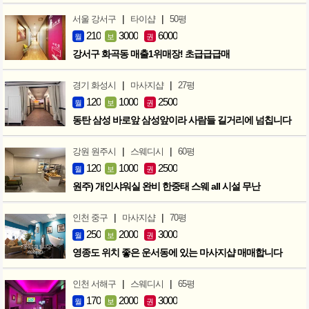
|
|
서울 강서구
타이샵
50평
210
3000
6000
월
보
권
강서구 화곡동 매출1위매장! 초급급급매
|
|
경기 화성시
마사지샵
27평
120
1000
2500
월
보
권
동탄 삼성 바로앞 삼성앞이라 사람들 길거리에 넘칩니다
|
|
강원 원주시
스웨디시
60평
120
1000
2500
월
보
권
원주) 개인샤워실 완비 한중태 스웨 all 시설 무난
|
|
인천 중구
마사지샵
70평
250
2000
3000
월
보
권
영종도 위치 좋은 운서동에 있는 마사지샵 매매합니다
|
|
인천 서해구
스웨디시
65평
170
2000
3000
월
보
권