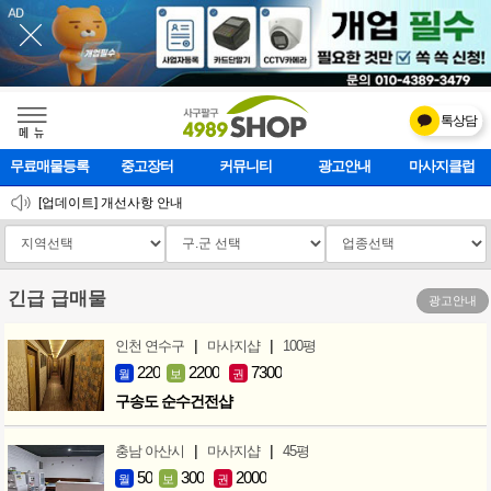
톡상담
메    뉴
무료매물등록
중고장터
커뮤니티
광고안내
관리사구인
[업데이트] 개선사항 안내
2026 설 연휴 운영안내
[업데이트]모바일 하단 고정메뉴 추가
긴급 급매물
광고안내
|
|
인천 연수구
마사지샵
100평
220
2200
7300
월
보
권
구송도 순수건전샵
|
|
충남 아산시
마사지샵
45평
50
300
2000
월
보
권