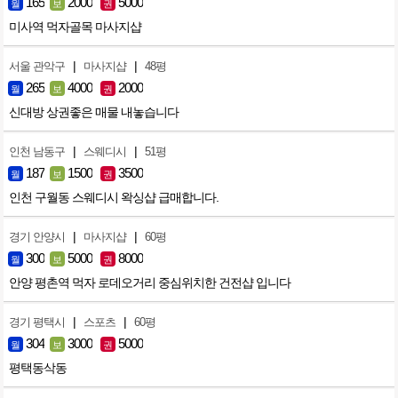
165
2000
5000
월
보
권
미사역 먹자골목 마사지샵
|
|
서울 관악구
마사지샵
48평
265
4000
2000
월
보
권
신대방 상권좋은 매물 내놓습니다
|
|
인천 남동구
스웨디시
51평
187
1500
3500
월
보
권
인천 구월동 스웨디시 왁싱샵 급매합니다.
|
|
경기 안양시
마사지샵
60평
300
5000
8000
월
보
권
안양 평촌역 먹자 로데오거리 중심위치한 건전샵 입니다
|
|
경기 평택시
스포츠
60평
304
3000
5000
월
보
권
평택동삭동