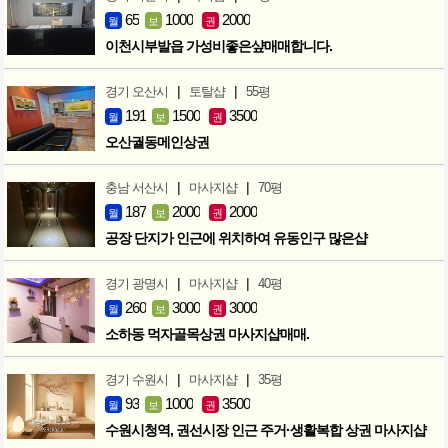
65
1000
2000
월
보
권
이천시부발읍 가성비좋은샾매매합니다.
|
|
경기 오산시
토탈샵
55평
191
1500
3500
월
보
권
오산궐동메인상권
|
|
충남 서산시
마사지샵
70평
187
2000
2000
월
보
권
공장 단지가 인근에 위치하여 유동인구 많은샵
|
|
경기 광명시
마사지샵
40평
260
3000
3000
월
보
권
소하동 먹자골목상권 마사지샵매매.
|
|
경기 수원시
마사지샵
35평
93
1000
3500
월
보
권
수원시청역, 권선시장 인근 주거·생활복합 상권 마사지샵