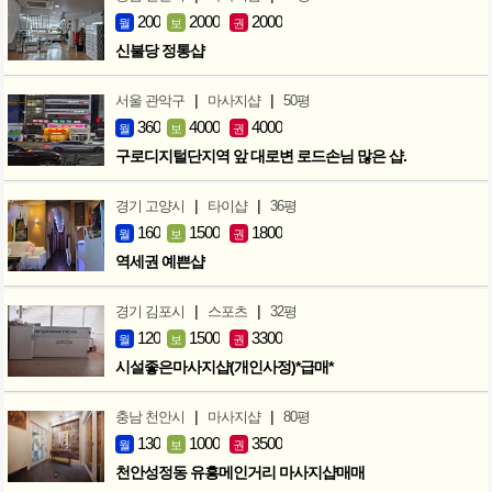
200
2000
2000
월
보
권
신불당 정통샵
|
|
서울 관악구
마사지샵
50평
360
4000
4000
월
보
권
구로디지털단지역 앞 대로변 로드손님 많은 샵.
|
|
경기 고양시
타이샵
36평
160
1500
1800
월
보
권
역세권 예쁜샵
|
|
경기 김포시
스포츠
32평
120
1500
3300
월
보
권
시설좋은마사지샵(개인사정)*급매*
|
|
충남 천안시
마사지샵
80평
130
1000
3500
월
보
권
천안성정동 유흥메인거리 마사지샵매매