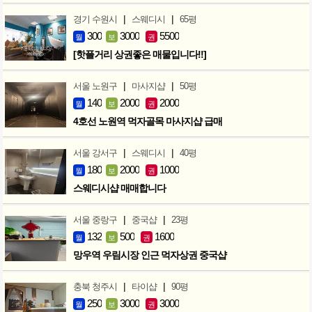
|
|
경기 수원시
스웨디시
65평
300
3000
5500
월
보
권
[핫플거리 상권좋은 매물입니다!!]
|
|
서울 노원구
마사지샵
50평
140
2000
2000
월
보
권
4호선 노원역 먹자골목 마사지샵 급매
|
|
서울 강서구
스웨디시
40평
180
2000
1000
월
보
권
스웨디시샵 매매합니다
|
|
서울 중랑구
중국샵
23평
132
500
1600
월
보
권
망우역 우림시장 인근 먹자상권 중국샵
|
|
충북 청주시
타이샵
90평
250
3000
3000
월
보
권