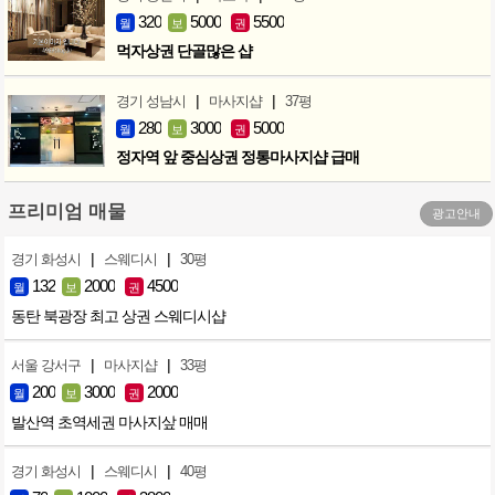
320
5000
5500
월
보
권
먹자상권 단골많은 샵
|
|
경기 성남시
마사지샵
37평
280
3000
5000
월
보
권
정자역 앞 중심상권 정통마사지샵 급매
프리미엄 매물
광고안내
|
|
경기 화성시
스웨디시
30평
132
2000
4500
월
보
권
동탄 북광장 최고 상권 스웨디시샵
|
|
서울 강서구
마사지샵
33평
200
3000
2000
월
보
권
발산역 초역세권 마사지샆 매매
|
|
경기 화성시
스웨디시
40평