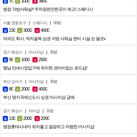
70
1000
3800
월
보
권
병점 각방샤워실!! 주차장편안한곳이 최고! 스웨디시
|
|
서울 영등포구
스웨디시
50평
230
3000
4000
월
보
권
여의도 회사, 먹자골목 상권 각방 샤워실 완비 시설 손 댈곳x
|
|
경기 화성시
마사지샵
30평
90
1000
2500
월
보
권
향남 만세시장입구에 위치한 관리비없는 로드샵!
|
|
부산 강서구
마사지샵
30평
80
2000
4000
월
보
권
부산 명지국제신도시 상권 마사지샵 급매.
|
|
경기 화성시
타이샵
32평
130
2000
2000
월
보
권
병점롯데시네마 위치좋고 깔끔하고 저렴한 마사지샵