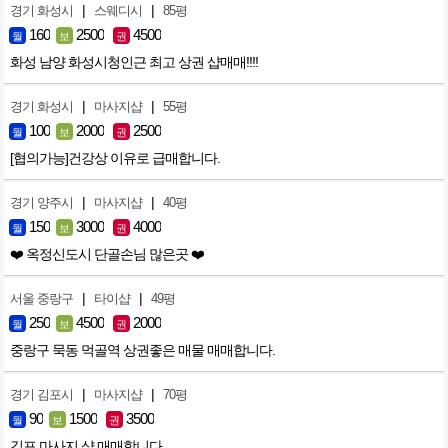
|
|
경기 화성시
스웨디시
85평
160
2500
4500
월
보
권
화성 남양 화성시청인근 최고 상권 샵매매!!!!
|
|
경기 화성시
마사지샵
55평
100
2000
2500
월
보
권
[협의가능]건강상 이유로 급매합니다.
|
|
경기 양주시
마사지샵
40평
150
3000
4000
월
보
권
❤️ 옥정신도시 단골손님 많은곳 ❤️
|
|
서울 중랑구
타이샵
49평
250
4500
2000
월
보
권
중랑구 묵동 먹골역 상권좋은 매물 매매합니다.
|
|
경기 김포시
마사지샵
70평
90
1500
3500
월
보
권
김포 마사지 샵 매매합니다.