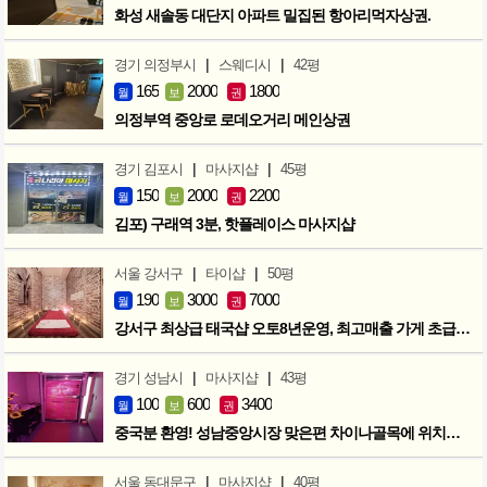
화성 새솔동 대단지 아파트 밀집된 항아리먹자상권.
|
|
경기 의정부시
스웨디시
42평
165
2000
1800
월
보
권
의정부역 중앙로 로데오거리 메인상권
|
|
경기 김포시
마사지샵
45평
150
2000
2200
월
보
권
김포) 구래역 3분, 핫플레이스 마사지샵
|
|
서울 강서구
타이샵
50평
190
3000
7000
월
보
권
강서구 최상급 태국샵 오토8년운영, 최고매출 가게 초급매!!!
|
|
경기 성남시
마사지샵
43평
100
600
3400
월
보
권
중국분 환영! 성남중앙시장 맞은편 차이나골목에 위치한 마사지샵
|
|
서울 동대문구
마사지샵
40평