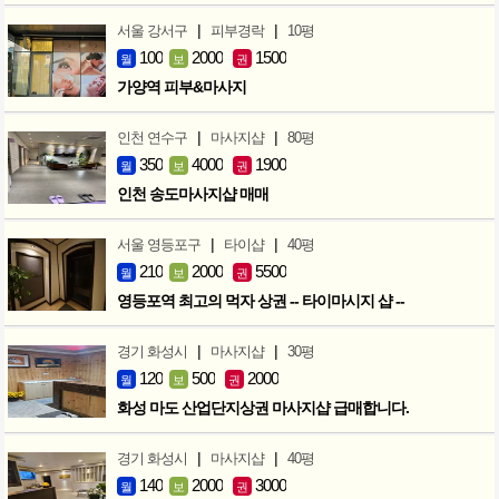
|
|
서울 강서구
피부경락
10평
100
2000
1500
월
보
권
가양역 피부&마사지
|
|
인천 연수구
마사지샵
80평
350
4000
1900
월
보
권
인천 송도마사지샵 매매
|
|
서울 영등포구
타이샵
40평
210
2000
5500
월
보
권
영등포역 최고의 먹자 상권 -- 타이마시지 샵 --
|
|
경기 화성시
마사지샵
30평
120
500
2000
월
보
권
화성 마도 산업단지상권 마사지샵 급매합니다.
|
|
경기 화성시
마사지샵
40평
140
2000
3000
월
보
권