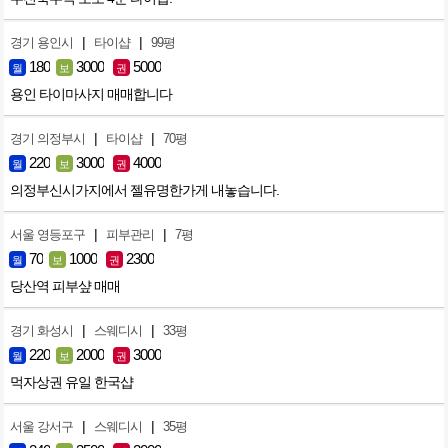
|
|
경기 용인시
타이샵
99평
180
3000
5000
월
보
권
용인 타이마사지 매매합니다
|
|
경기 의정부시
타이샵
70평
220
3000
4000
월
보
권
의정부신시가지에서 젤유명한가게 내놓습니다.
|
|
서울 영등포구
피부관리
7평
70
1000
2300
월
보
권
당산역 피부샾 매매
|
|
경기 화성시
스웨디시
33평
220
2000
3000
월
보
권
먹자상권 유일 한국샵
|
|
서울 강서구
스웨디시
35평