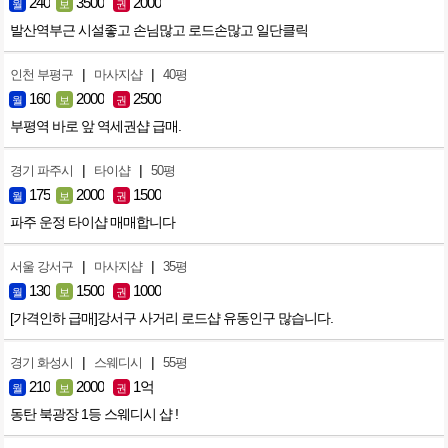
240
3500
2000
월
보
권
발산역부근 시설좋고 손님많고 로드손많고 일단클릭
|
|
인천 부평구
마사지샵
40평
160
2000
2500
월
보
권
부평역 바로 앞 역세권샵 급매.
|
|
경기 파주시
타이샵
50평
175
2000
1500
월
보
권
파주 운정 타이샵 매매합니다
|
|
서울 강서구
마사지샵
35평
130
1500
1000
월
보
권
[가격인하 급매]강서구 사거리 로드샵 유동인구 많습니다.
|
|
경기 화성시
스웨디시
55평
210
2000
1억
월
보
권
동탄 북광장 1등 스웨디시 샵 !