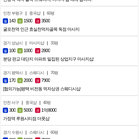
|
|
인천 부평구
중국샵
60평
143
1500
3500
월
보
권
굴포천역 인근 효실천먹자골목 독점 마사지
|
|
경기 성남시
마사지샵
33평
100
1000
2800
월
보
권
분당 판교 대단지 아파트 밀집된 상업지구 마사지샵.
|
|
경기 평택시
스웨디시
70평
170
2000
7900
월
보
권
[협의가능]평택 비전동 먹자상권 스웨디시샵
|
|
인천 서구
중국샵
40평
300
5000
1억8000
월
보
권
가정역 루원시티점 더풋샵
|
|
경기 수원시
스웨디시
60평