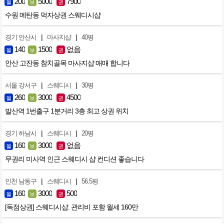
200
5000
7900
월
보
권
수원 메탄동 먹자상권 스웨디시샵
|
|
경기 안산시
마사지샵
40평
140
1500
없음
월
보
권
안산 고잔동 참치골목 마사지샵 매매 합니다
|
|
서울 강서구
스웨디시
30평
260
3000
4500
월
보
권
발산역 1번출구 1분거리 3층 최고 상권 위치
|
|
경기 하남시
스웨디시
20평
160
3000
없음
월
보
권
무권리 미사역 인근 스웨디시 샵 컨디션 좋습니다
|
|
인천 남동구
스웨디시
56.5평
160
3000
500
월
보
권
[독점상권] 스웨디시샵. 관리비 포함 월세 160만