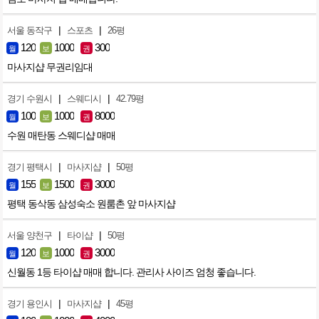
|
|
서울 동작구
스포츠
26평
120
1000
300
월
보
권
마사지샵 무권리임대
|
|
경기 수원시
스웨디시
42.79평
100
1000
8000
월
보
권
수원 매탄동 스웨디샵 매매
|
|
경기 평택시
마사지샵
50평
155
1500
3000
월
보
권
평택 동삭동 삼성숙소 원룸촌 앞 마사지샵
|
|
서울 양천구
타이샵
50평
120
1000
3000
월
보
권
신월동 1등 타이샵 매매 합니다. 관리사 사이즈 엄청 좋습니다.
|
|
경기 용인시
마사지샵
45평