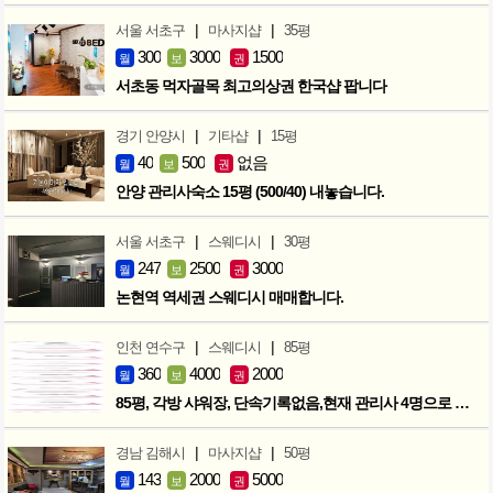
|
|
서울 서초구
마사지샵
35평
300
3000
1500
월
보
권
서초동 먹자골목 최고의상권 한국샵 팝니다
|
|
경기 안양시
기타샵
15평
40
500
없음
월
보
권
안양 관리사숙소 15평 (500/40) 내놓습니다.
|
|
서울 서초구
스웨디시
30평
247
2500
3000
월
보
권
논현역 역세권 스웨디시 매매합니다.
|
|
인천 연수구
스웨디시
85평
360
4000
2000
월
보
권
85평, 각방 샤워장, 단속기록없음,현재 관리사 4명으로 성업중
|
|
경남 김해시
마사지샵
50평
143
2000
5000
월
보
권