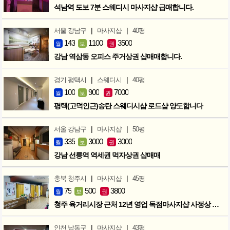
석남역 도보 7분 스웨디시 마사지샵 급매합니다.
|
|
서울 강남구
마사지샵
40평
143
1100
3500
월
보
권
강남 역삼동 오피스 주거상권 샵매매합니다.
|
|
경기 평택시
스웨디시
40평
100
900
7000
월
보
권
평택(고덕인근)송탄 스웨디시샵 로드샵 양도합니다
|
|
서울 강남구
마사지샵
50평
335
3000
3000
월
보
권
강남 선릉역 역세권 먹자상권 샵매매
|
|
충북 청주시
마사지샵
45평
75
500
3800
월
보
권
청주 육거리시장 근처 12년 영업 독점마사지샵 사정상 급매합니다.
|
|
인천 남동구
마사지샵
43평