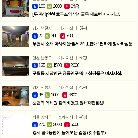
190
2000
없음
월
보
권
[무권리]인천 호구포역 먹자골목 대로변 마사지샵.
|
|
경기 부천시
마사지샵
37평
20
300
700
월
보
권
부천시 소재 마사지샵 월세 20 초급매! 편하게 장사하실분
|
|
인천 남동구
마사지샵
60평
135
1500
2000
월
보
권
구월동 시장인근 유동인구 많고 상권좋은 마사지샵.
|
|
경기 시흥시
마사지샵
45평
85
1000
4600
월
보
권
신천역 역세권 관리비없고 월세저렴한샵!
|
|
서울 강서구
스웨디시
40평
270
3000
5000
월
보
권
강서 콜 5등안에 들어오는 업장 (갯수첨부)