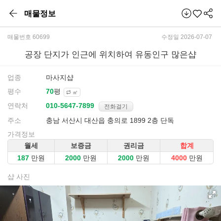
매물정보
매물번호 60699
수정일 2026-07-07
공장 단지가 인근에 위치하여 유동인구 많은샵
업종
마사지샵
평수
평
㎡
연락처
전화걸기
주소
충남 서산시 대산읍 충의로 1899 2층 단독
가격정보
월세
보증금
권리금
합계
만원
만원
만원
만원
샵 사진