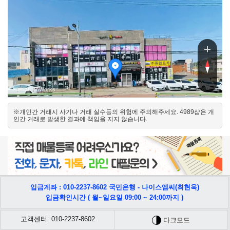
의
의
, KnWorks
※개인간 거래시 사기나 거래 실수등의 위험에 주의해주세요. 4989샵은 개
북서
인간 거래로 발생한 결과에 책임을 지지 않습니다.
남동
입금계좌 : 010-2237-8602 국민은행 - 나이스엠씨(최현욱)
입금확인시간 ( 월~일요일 09:00 ~ 24:00까지 )
고객센터: 010-2237-8602
다크모드