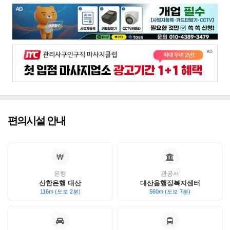
편의시설 안내
은행
관공서
신한은행 대산
대산읍행정복지센터
116m (도보 2분)
560m (도보 7분)