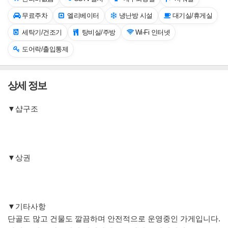
무료주차
엘리베이터
냉난방 시설
대기실/휴게실
세탁기/건조기
탕비실/주방
Wi-Fi 인터넷
도어락/출입통제
상세 정보
▼샵구조
▼상권
▼기타사항
단골도 많고 건물도 깔끔하며 안전적으로 운영중인 가게입니다.