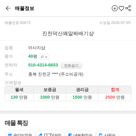
매물정보
매물번호 60673
수정일 2026-07-05
진천덕산꽤알짜배기샾
업종
마사지샵
평수
평
㎡
연락처
전화걸기
주소
충북 진천군 **** (주소비공개)
가격정보
월세
보증금
권리금
합계
만원
만원
만원
만원
매물 특징
관리비없음
CCTV설치
내부화장실
샤워실