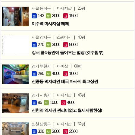
|
|
서울 동작구
마사지샵
25평
143
2000
1500
월
보
권
이수역 마사지샵 매매
|
|
서울 강서구
스웨디시
40평
270
3000
5000
월
보
권
강서 콜 5등안에 들어오는 업장 (갯수첨부)
|
|
경기 부천시
타이샵
60평
280
4000
1000
월
보
권
신중동 먹자라인 태국 마사지 최고상권
|
|
경기 시흥시
마사지샵
45평
85
1000
4600
월
보
권
신천역 역세권 관리비없고 월세저렴한샵!
|
|
인천 남동구
마사지샵
62평
320
3000
3500
월
보
권