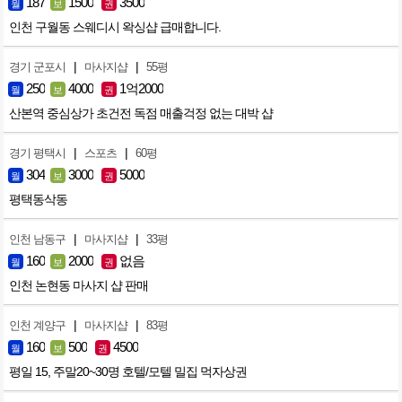
187
1500
3500
월
보
권
인천 구월동 스웨디시 왁싱샵 급매합니다.
|
|
경기 군포시
마사지샵
55평
250
4000
1억2000
월
보
권
산본역 중심상가 초건전 독점 매출걱정 없는 대박 샵
|
|
경기 평택시
스포츠
60평
304
3000
5000
월
보
권
평택동삭동
|
|
인천 남동구
마사지샵
33평
160
2000
없음
월
보
권
인천 논현동 마사지 샵 판매
|
|
인천 계양구
마사지샵
83평
160
500
4500
월
보
권
평일 15, 주말20~30명 호텔/모텔 밀집 먹자상권