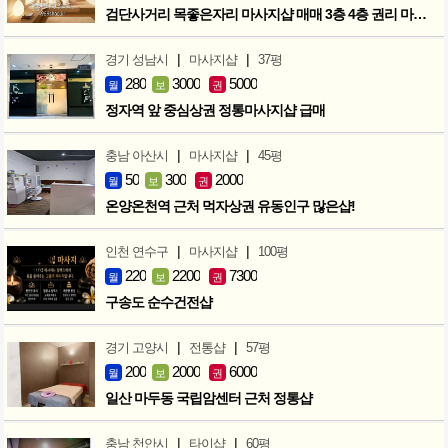
검단사거리 목좋은자리 마사지샵 매매 3층 4층 권리 마지막인하 300만
|
|
경기 성남시
마사지샵
37평
280
3000
5000
월
보
권
정자역 앞 중심상권 정통마사지샵 급매
|
|
충남 아산시
마사지샵
45평
50
300
2000
월
보
권
온양온천역 근처 먹자상권 유동인구 많은샵!
|
|
인천 연수구
마사지샵
100평
220
2200
7300
월
보
권
구송도 순수건전샵
|
|
경기 고양시
전통샵
57평
200
2000
6000
월
보
권
일산 마두동 국립암센터 근처 정통샵
|
|
충남 천안시
타이샵
60평