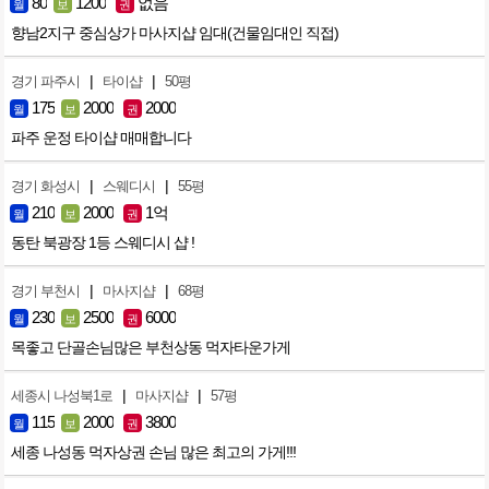
80
1200
없음
월
보
권
향남2지구 중심상가 마사지샵 임대(건물임대인 직접)
|
|
경기 파주시
타이샵
50평
175
2000
2000
월
보
권
파주 운정 타이샵 매매합니다
|
|
경기 화성시
스웨디시
55평
210
2000
1억
월
보
권
동탄 북광장 1등 스웨디시 샵 !
|
|
경기 부천시
마사지샵
68평
230
2500
6000
월
보
권
목좋고 단골손님많은 부천상동 먹자타운가게
|
|
세종시 나성북1로
마사지샵
57평
115
2000
3800
월
보
권
세종 나성동 먹자상권 손님 많은 최고의 가게!!!