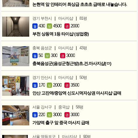
논현역 앞 인테리어 최상급 초초초 급매로 내놓습니다.
|
|
경기 부천시
마사지샵
81평
430
4500
2000
월
보
권
부천 상동역 1등 타이샵 (성업중)
|
|
충북 음성군
마사지샵
43평
50
300
3000
월
보
권
충북음성군(음성군청근방)초.건.마사지샵(ㅁ)
|
|
경기 안산시
마사지샵
50평
170
2000
3500
월
보
권
안산 고잔역/중앙역 신도시먹자상권 마사지샵 급매
|
|
서울 강서구
중국샵
58평
220
3000
3000
월
보
권
가양역 출구 앞 중국 마사지 급매
|
|
서울 영등포구
마사지샵
90평