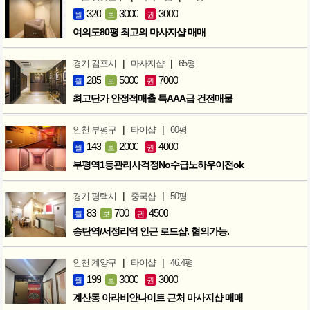
320
3000
3000
월
보
권
여의도80평 최고의 마사지샵 매매
|
|
경기 김포시
마사지샵
65평
285
5000
7000
월
보
권
최고단가 안정적매출 특AAA급 건전매물
|
|
인천 부평구
타이샵
60평
143
2000
4000
월
보
권
부평역1등관리사걱정No수급노하우이전ok
|
|
경기 평택시
중국샵
50평
83
700
4500
월
보
권
송탄역/서정리역 인근 로드샵. 협의가능.
|
|
인천 계양구
타이샵
46.4평
199
3000
3000
월
보
권
계산동 아라비안나이트 근처 마사지샵 매매