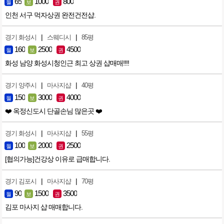
65
1000
800
월
보
권
인천 서구 먹자상권 완전건전샵.
|
|
경기 화성시
스웨디시
85평
160
2500
4500
월
보
권
화성 남양 화성시청인근 최고 상권 샵매매!!!!
|
|
경기 양주시
마사지샵
40평
150
3000
4000
월
보
권
❤️ 옥정신도시 단골손님 많은곳 ❤️
|
|
경기 화성시
마사지샵
55평
100
2000
2500
월
보
권
[협의가능]건강상 이유로 급매합니다.
|
|
경기 김포시
마사지샵
70평
90
1500
3500
월
보
권
김포 마사지 샵 매매합니다.