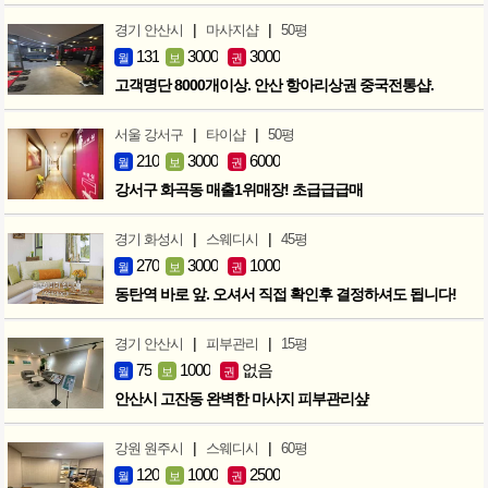
|
|
경기 안산시
마사지샵
50평
131
3000
3000
월
보
권
고객명단 8000개이상. 안산 항아리상권 중국전통샵.
|
|
서울 강서구
타이샵
50평
210
3000
6000
월
보
권
강서구 화곡동 매출1위매장! 초급급급매
|
|
경기 화성시
스웨디시
45평
270
3000
1000
월
보
권
동탄역 바로 앞. 오셔서 직접 확인후 결정하셔도 됩니다!
|
|
경기 안산시
피부관리
15평
75
1000
없음
월
보
권
안산시 고잔동 완벽한 마사지 피부관리샾
|
|
강원 원주시
스웨디시
60평
120
1000
2500
월
보
권