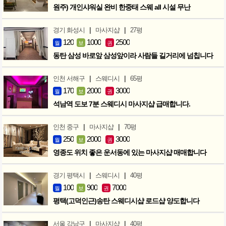
원주) 개인샤워실 완비 한중태 스웨 all 시설 무난
|
|
경기 화성시
마사지샵
27평
120
1000
2500
월
보
권
동탄 삼성 바로앞 삼성앞이라 사람들 길거리에 넘칩니다
|
|
인천 서해구
스웨디시
65평
170
2000
3000
월
보
권
석남역 도보 7분 스웨디시 마사지샵 급매합니다.
|
|
인천 중구
마사지샵
70평
250
2000
3000
월
보
권
영종도 위치 좋은 운서동에 있는 마사지샵 매매합니다
|
|
경기 평택시
스웨디시
40평
100
900
7000
월
보
권
평택(고덕인근)송탄 스웨디시샵 로드샵 양도합니다
|
|
서울 강남구
마사지샵
40평