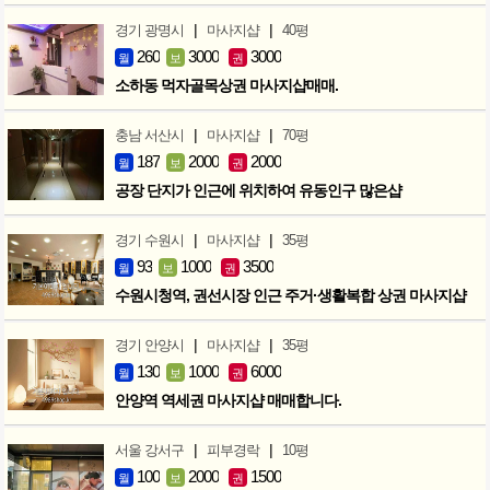
|
|
경기 광명시
마사지샵
40평
260
3000
3000
월
보
권
소하동 먹자골목상권 마사지샵매매.
|
|
충남 서산시
마사지샵
70평
187
2000
2000
월
보
권
공장 단지가 인근에 위치하여 유동인구 많은샵
|
|
경기 수원시
마사지샵
35평
93
1000
3500
월
보
권
수원시청역, 권선시장 인근 주거·생활복합 상권 마사지샵
|
|
경기 안양시
마사지샵
35평
130
1000
6000
월
보
권
안양역 역세권 마사지샵 매매합니다.
|
|
서울 강서구
피부경락
10평
100
2000
1500
월
보
권