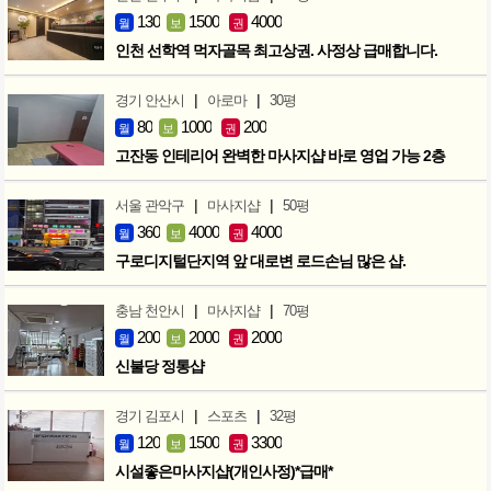
130
1500
4000
월
보
권
인천 선학역 먹자골목 최고상권. 사정상 급매합니다.
|
|
경기 안산시
아로마
30평
80
1000
200
월
보
권
고잔동 인테리어 완벽한 마사지샵 바로 영업 가능 2층
|
|
서울 관악구
마사지샵
50평
360
4000
4000
월
보
권
구로디지털단지역 앞 대로변 로드손님 많은 샵.
|
|
충남 천안시
마사지샵
70평
200
2000
2000
월
보
권
신불당 정통샵
|
|
경기 김포시
스포츠
32평
120
1500
3300
월
보
권
시설좋은마사지샵(개인사정)*급매*