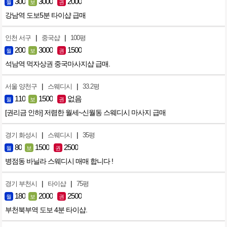
300
3000
2000
월
보
권
강남역 도보5분 타이샵 급매
|
|
인천 서구
중국샵
100평
200
3000
1500
월
보
권
석남역 먹자상권 중국마사지샵 급매.
|
|
서울 양천구
스웨디시
33.2평
110
1500
없음
월
보
권
[권리금 인하] 저렴한 월세~신월동 스웨디시 마사지 급매
|
|
경기 화성시
스웨디시
35평
80
1500
2500
월
보
권
병점동 바닐라 스웨디시 매매 합니다 !
|
|
경기 부천시
타이샵
75평
180
2000
2500
월
보
권
부천북부역 도보 4분 타이샵.