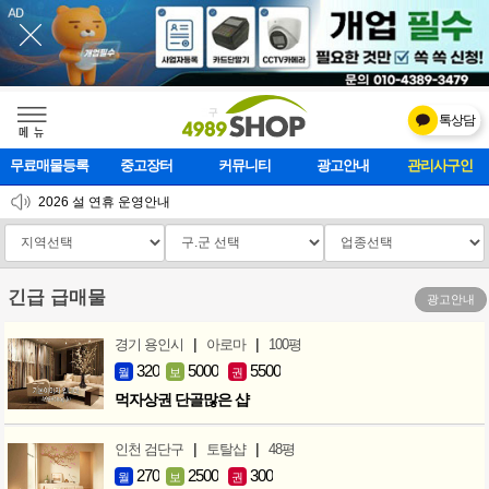
톡상담
메    뉴
무료매물등록
중고장터
커뮤니티
광고안내
마사지클럽
2026 설 연휴 운영안내
[업데이트]모바일 하단 고정메뉴 추가
[업데이트] 개선사항 안내
긴급 급매물
광고안내
|
|
경기 용인시
아로마
100평
320
5000
5500
월
보
권
먹자상권 단골많은 샵
|
|
인천 검단구
토탈샵
48평
270
2500
300
월
보
권