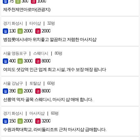
75
300
1000
월
보
권
제주천제연아로마(관광지)
|
|
경기 화성시
타이샵
32평
130
2000
2000
월
보
권
병점롯데시네마 위치좋고 깔끔하고 저렴한 마사지샵
|
|
서울 영등포구
스웨디시
80평
400
3000
8000
월
보
권
여의도 샛강역 인근 업계 최고 시설, 개수 보장 매장 팝니다
|
|
서울 강남구
토탈샵
60평
390
2000
8000
월
보
권
선릉역 먹자 골목 스웨디시, 마사지 샵 매매 합니다.
|
|
경기 화성시
마사지샵
60평
150
2000
3200
월
보
권
수원과학대학교, 라비돌리조트 근처 마사지샵 급매합니다.