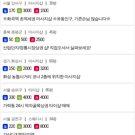
|
|
서울 강서구
마사지샵
30평
170
3000
1500
월
보
권
※화곡역 초역세권 마사지샵 ※유동인구, 기존손님 많습니다※
|
|
충북 증평군
마사지샵
45평
50
500
2500
월
보
권
산업단지/정통시장상권 샵! 직접오셔서 살펴보세요!
|
|
경기 화성시
마사지샵
60평
150
2000
3200
월
보
권
화성 농협사거리 코너 2층에 위치한 마사지샵
|
|
서울 송파구
타이샵
85평
330
4000
4000
월
보
권
가락동 24시 먹자골목상권 타이샵 매매
|
|
서울 금천구
스웨디시
34평
220
3000
8000
월
보
권
가산디지털단지역