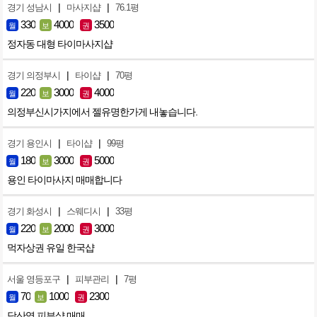
|
|
경기 성남시
마사지샵
76.1평
330
4000
3500
월
보
권
정자동 대형 타이마사지샵
|
|
경기 의정부시
타이샵
70평
220
3000
4000
월
보
권
의정부신시가지에서 젤유명한가게 내놓습니다.
|
|
경기 용인시
타이샵
99평
180
3000
5000
월
보
권
용인 타이마사지 매매합니다
|
|
경기 화성시
스웨디시
33평
220
2000
3000
월
보
권
먹자상권 유일 한국샵
|
|
서울 영등포구
피부관리
7평
70
1000
2300
월
보
권
당산역 피부샾 매매