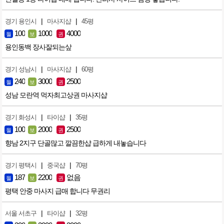
|
|
경기 용인시
마사지샵
45평
100
1000
4000
월
보
권
용인동백 장사잘되는샆
|
|
경기 성남시
마사지샵
60평
240
3000
2500
월
보
권
성남 모란역 먹자최고상권 마사지샵
|
|
경기 화성시
타이샵
35평
100
2000
2500
월
보
권
향남 2지구 단골많고 깔끔한샵 급하게 내놓습니다
|
|
경기 평택시
중국샵
70평
187
2200
없음
월
보
권
평택 안중 마사지 급매 합니다 무권리
|
|
서울 서초구
타이샵
32평