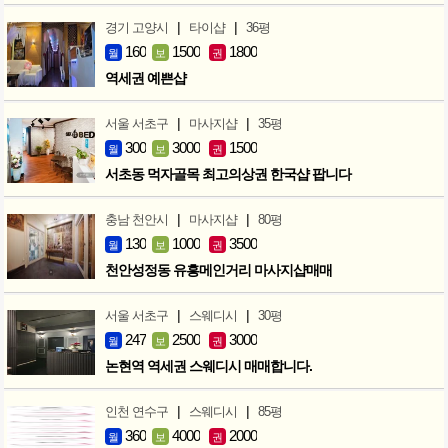
|
|
경기 고양시
타이샵
36평
160
1500
1800
월
보
권
역세권 예쁜샵
|
|
서울 서초구
마사지샵
35평
300
3000
1500
월
보
권
서초동 먹자골목 최고의상권 한국샵 팝니다
|
|
충남 천안시
마사지샵
80평
130
1000
3500
월
보
권
천안성정동 유흥메인거리 마사지샵매매
|
|
서울 서초구
스웨디시
30평
247
2500
3000
월
보
권
논현역 역세권 스웨디시 매매합니다.
|
|
인천 연수구
스웨디시
85평
360
4000
2000
월
보
권