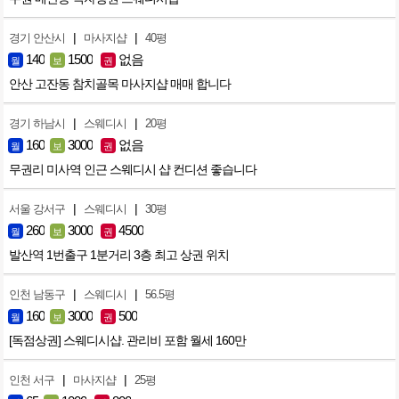
|
|
경기 안산시
마사지샵
40평
140
1500
없음
월
보
권
안산 고잔동 참치골목 마사지샵 매매 합니다
|
|
경기 하남시
스웨디시
20평
160
3000
없음
월
보
권
무권리 미사역 인근 스웨디시 샵 컨디션 좋습니다
|
|
서울 강서구
스웨디시
30평
260
3000
4500
월
보
권
발산역 1번출구 1분거리 3층 최고 상권 위치
|
|
인천 남동구
스웨디시
56.5평
160
3000
500
월
보
권
[독점상권] 스웨디시샵. 관리비 포함 월세 160만
|
|
인천 서구
마사지샵
25평