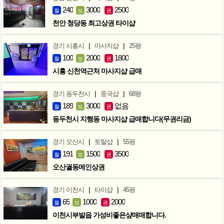
240
3000
2500
월
보
권
천안 청당동 최고상권 타이샵
|
|
경기 시흥시
마사지샵
25평
100
2000
1800
월
보
권
시흥 신천역근처 마사지샵 급매
|
|
경기 동두천시
중국샵
68평
189
3000
없음
월
보
권
동두천시 지행동 마사지샵 급매합니다(무권리금)
|
|
경기 오산시
토탈샵
55평
191
1500
3500
월
보
권
오산궐동메인상권
|
|
경기 이천시
타이샵
45평
65
1000
2000
월
보
권
이천시부발읍 가성비좋은샾매매합니다.