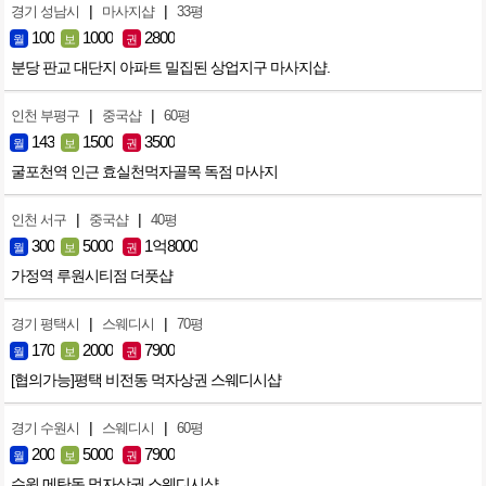
|
|
경기 성남시
마사지샵
33평
100
1000
2800
월
보
권
분당 판교 대단지 아파트 밀집된 상업지구 마사지샵.
|
|
인천 부평구
중국샵
60평
143
1500
3500
월
보
권
굴포천역 인근 효실천먹자골목 독점 마사지
|
|
인천 서구
중국샵
40평
300
5000
1억8000
월
보
권
가정역 루원시티점 더풋샵
|
|
경기 평택시
스웨디시
70평
170
2000
7900
월
보
권
[협의가능]평택 비전동 먹자상권 스웨디시샵
|
|
경기 수원시
스웨디시
60평
200
5000
7900
월
보
권
수원 메탄동 먹자상권 스웨디시샵