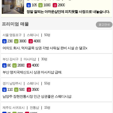
105
1000
2800
월
보
권
정말 잘되는 아까운샵인데 피치못할 사정으로 내놓습니다.
프리미엄 매물
광고안내
|
|
서울 영등포구
스웨디시
50평
230
3000
4000
월
보
권
여의도 회사, 먹자골목 상권 각방 샤워실 완비 시설 손 댈곳x
|
|
부산 강서구
마사지샵
30평
80
2000
4000
월
보
권
부산 명지국제신도시 상권 마사지샵 급매.
|
|
경기 남양주시
스웨디시
55평
110
500
3500
월
보
권
남양주 장현전통시장 인근 상권좋은 스웨디시샵.
|
|
제주도 서귀포시
전통샵
15평