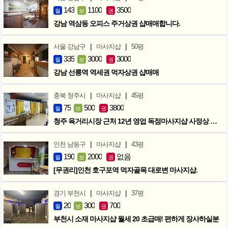
143
1100
3500
월
보
권
강남 역삼동 오피스 주거상권 샵매매합니다.
|
|
서울 강남구
마사지샵
50평
335
3000
3000
월
보
권
강남 선릉역 역세권 먹자상권 샵매매
|
|
충북 청주시
마사지샵
45평
75
500
3800
월
보
권
청주 육거리시장 근처 12년 영업 독점마사지샵 사정상 급매합니다.
|
|
인천 남동구
마사지샵
43평
190
2000
없음
월
보
권
[무권리]인천 호구포역 먹자골목 대로변 마사지샵.
|
|
경기 부천시
마사지샵
37평
20
300
700
월
보
권
부천시 소재 마사지샵 월세 20 초급매! 편하게 장사하실분