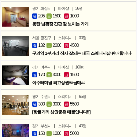
|
|
경기 화성시
타이샵
36평
205
1500
1000
월
보
권
동탄 남광장 간판 잘 보이는 가게
|
|
서울 광진구
스웨디시
30평
132
2000
4500
월
보
권
구의역 1분거리 장사 잘되는 태국 스웨디시샵 판매합니다
|
|
경기 여주시
타이샵
160평
170
3000
1500
월
보
권
여주터미널 최고상권##급매##
|
|
경기 수원시
스웨디시
65평
300
3000
5500
월
보
권
[핫플거리 상권좋은 매물입니다!!]
|
|
경기 부천시
스웨디시
40평
150
1000
5000
월
보
권