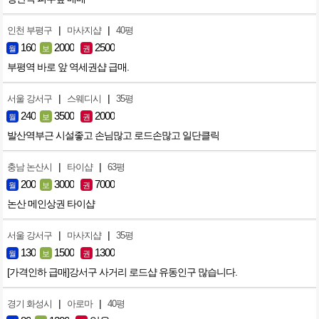
|
|
인천 부평구
마사지샵
40평
160
2000
2500
월
보
권
부평역 바로 앞 역세권샵 급매.
|
|
서울 강서구
스웨디시
35평
240
3500
2000
월
보
권
발산역부근 시설좋고 손님많고 로드손많고 일단클릭
|
|
충남 논산시
타이샵
63평
200
3000
7000
월
보
권
논산 메인상권 타이샵
|
|
서울 강서구
마사지샵
35평
130
1500
1300
월
보
권
[가격인하 급매]강서구 사거리 로드샵 유동인구 많습니다.
|
|
경기 화성시
아로마
40평