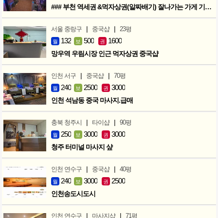
### 부천 역세권 &먹자상권(알짜배기) 잘나가는 가게 기회입니다 ###
|
|
서울 중랑구
중국샵
23평
132
500
1600
월
보
권
망우역 우림시장 인근 먹자상권 중국샵
|
|
인천 서구
중국샵
70평
240
2500
3000
월
보
권
인천 석남동 중국 마사지.급매
|
|
충북 청주시
타이샵
90평
250
3000
3000
월
보
권
청주 터미널 마사지 샾
|
|
인천 연수구
중국샵
40평
240
3000
2500
월
보
권
인천송도시도시
|
|
인천 연수구
마사지샵
71평