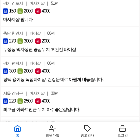
|
|
경기 김포시
마사지샵
51평
150
2000
4000
월
보
권
마사지샵 팝니다
|
|
충남 천안시
타이샵
80평
270
3000
2000
월
보
권
두정동 먹자상권 중심위치 초건전 타이샵
|
|
경기 평택시
타이샵
60평
300
2000
4000
월
보
권
평택 용이동 독점타이샵. 건강문제로 아쉽게 내놓습니다..
|
|
서울 강남구
마사지샵
30평
220
2500
4000
월
보
권
최고급 아파트인근 위치 아주좋은샵입니다.
|
|
서울 강서구
마사지샵
33평
200
3000
2000
월
보
권
홈
회원가입
광고안내
로그인
발산역 초역세권 마사지샆 매매