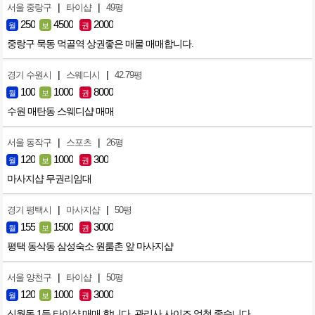
|
|
서울 중랑구
타이샵
49평
250
4500
2000
월
보
권
중랑구 묵동 먹골역 상권좋은 매물 매매합니다.
|
|
경기 수원시
스웨디시
42.79평
100
1000
8000
월
보
권
수원 매탄동 스웨디샵 매매
|
|
서울 동작구
스포츠
26평
120
1000
300
월
보
권
마사지샵 무권리임대
|
|
경기 평택시
마사지샵
50평
155
1500
3000
월
보
권
평택 동삭동 삼성숙소 원룸촌 앞 마사지샵
|
|
서울 양천구
타이샵
50평
120
1000
3000
월
보
권
신월동 1등 타이샵 매매 합니다. 관리사 사이즈 엄청 좋습니다.