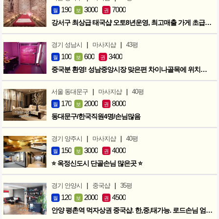
190
3000
7000
월
보
권
강서구 최상급 태국샵 오토8년운영, 최고매출 가게 초급매!!!
|
|
경기 성남시
마사지샵
43평
100
600
3400
월
보
권
중국분 환영! 성남중앙시장 맞은편 차이나골목에 위치한 마사지샵
|
|
서울 동대문구
마사지샵
40평
170
2000
8000
월
보
권
동대문구/한국직원4명/손님많음
|
|
경기 양주시
마사지샵
40평
150
3000
4000
월
보
권
⭐ 옥정신도시 단골손님 많은곳 ⭐
|
|
경기 안양시
중국샵
35평
120
2000
4500
월
보
권
안양 평촌역 먹자상권 중국샵. 한,중,태가능. 로드손님 엄청많아요!