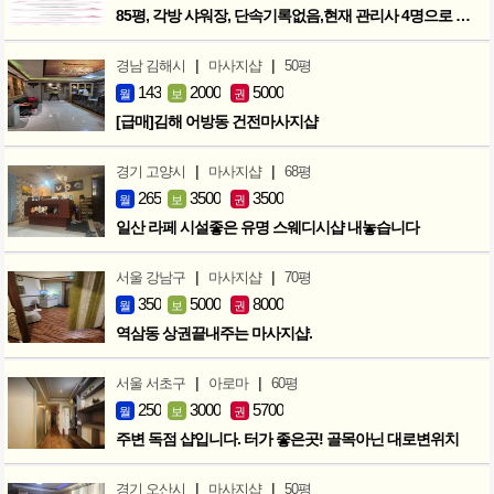
85평, 각방 샤워장, 단속기록없음,현재 관리사 4명으로 성업중
|
|
경남 김해시
마사지샵
50평
143
2000
5000
월
보
권
[급매]김해 어방동 건전마사지샵
|
|
경기 고양시
마사지샵
68평
265
3500
3500
월
보
권
일산 라페 시설좋은 유명 스웨디시샵 내놓습니다
|
|
서울 강남구
마사지샵
70평
350
5000
8000
월
보
권
역삼동 상권끝내주는 마사지샵.
|
|
서울 서초구
아로마
60평
250
3000
5700
월
보
권
주변 독점 샵입니다. 터가 좋은곳! 골목아닌 대로변위치
|
|
경기 오산시
마사지샵
50평