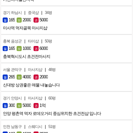
|
|
경기 하남시
중국샵
34평
165
2000
5000
월
보
권
미사역 먹자골목 마사지샵
|
|
충북 음성군
타이샵
50평
165
1000
6000
월
보
권
충북혁시도시 초건전마사지
|
|
서울 관악구
마사지샵
48평
265
4000
2000
월
보
권
신대방 상권좋은 매물 내놓습니다
|
|
경기 안양시
마사지샵
60평
300
5000
1억
월
보
권
안양 평촌역 먹자 로데오거리 중심위치한 초건전샵 입니다
|
|
인천 남동구
스웨디시
51평