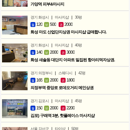
가양역 피부&마사지
|
|
경기 화성시
마사지샵
30평
120
500
2000
월
보
권
화성 마도 산업단지상권 마사지샵 급매합니다.
|
|
경기 화성시
마사지샵
40평
140
2000
3000
월
보
권
화성 새솔동 대단지 아파트 밀집된 항아리먹자상권.
|
|
경기 의정부시
스웨디시
42평
165
2000
1800
월
보
권
의정부역 중앙로 로데오거리 메인상권
|
|
경기 김포시
마사지샵
45평
150
2000
2200
월
보
권
김포) 구래역 3분, 핫플레이스 마사지샵
|
|
서울 강서구
타이샵
50평