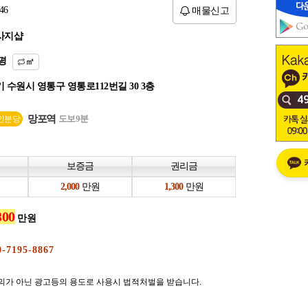
46
매물신고
사지샵
평
㎡
 수원시 영통구 영통로112번길 30 3층
망포역
도보9분
인분당
보증금
권리금
만원
만원
만원
의가 아닌 광고등의 용도로 사용시 법적처벌을 받습니다.