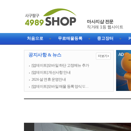
마사지샵 전문
직거래 1등 웹사이트
처음으로
무료매물등록
중고장터
공지사항 & 뉴스
더보기+
[업데이트]모바일 하단 고정메뉴 추가
[업데이트] 개선사항 안내
2026 설 연휴 운영안내
[업데이트]모바일 매물 등록 양식 U…