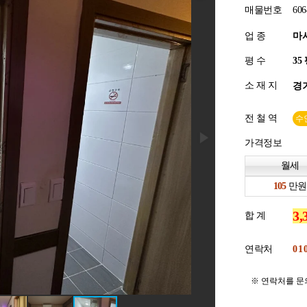
매물번호
606
업 종
마
평 수
소 재 지
경기
전 철 역
수
가격정보
월세
만원
합 계
연락처
※ 연락처를 문