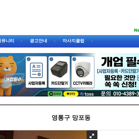
커뮤니티
광고안내
마사지클럽
영통구 망포동