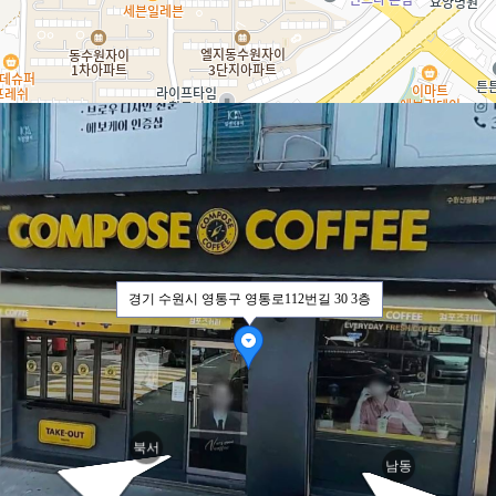
영통로1
영통로
경기 수원시 영통구 영통로112번길 30 3층
북서
남동