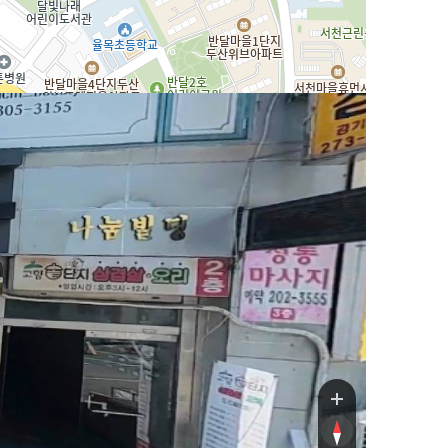
12번길
112번