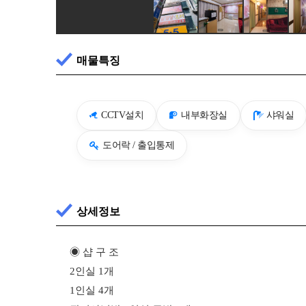
매물특징
CCTV설치
내부화장실
샤워실
도어락 / 출입통제
상세정보
◉ 샵 구 조
2인실 1개
1인실 4개