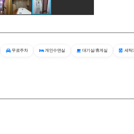
무료주차
개인수면실
대기실/휴게실
세탁기