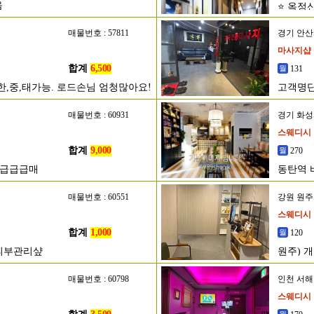
음
⭐ 옥정
매물번호 : 57811
경기 안
마사지샵
합계
6,500
131
한,중,태가능. 로드손님 엄청많아요!
고객명단
매물번호 : 60931
경기 화
스웨디시
합계
9,000
270
초급급급매
동탄역 
매물번호 : 60551
강원 원
스웨디시
합계
1,000
120
 피부관리샾
원주) 개
매물번호 : 60798
인천 서
스웨디시