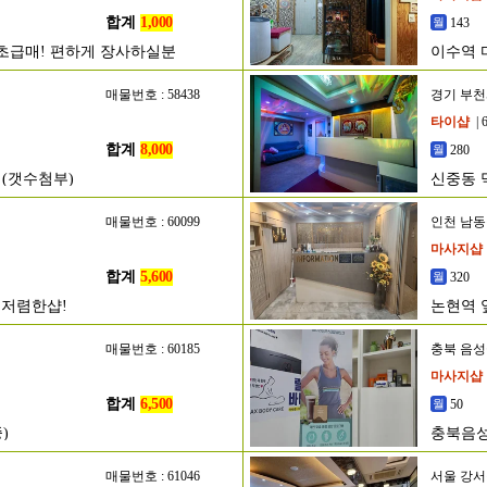
합계
1,000
143
 초급매! 편하게 장사하실분
이수역 
매물번호 : 58438
경기 부
타이샵
| 
합계
8,000
280
 (갯수첨부)
신중동 
매물번호 : 60099
인천 남
마사지샵
합계
5,600
320
세저렴한샵!
논현역 
매물번호 : 60185
충북 음
마사지샵
합계
6,500
50
)
충북음성
매물번호 : 61046
서울 강