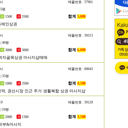
산시
매물번호 : 57961
55평
합계
5,000
1500
3500
동메인상권
명시
매물번호 : 59313
| 40평
합계
6,000
3000
3000
먹자골목상권 마사지샵매매.
원시
매물번호 : 60643
| 35평
합계
4,500
1000
3500
역, 권선시장 인근 주거·생활복합 상권 마사지샵
서구
매물번호 : 59129
| 10평
합계
3,500
2000
1500
피부&마사지