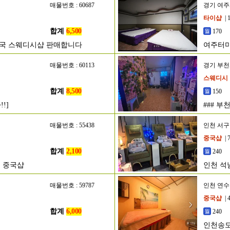
매물번호 : 60687
경기 여
타이샵
| 
합계
6,500
170
태국 스웨디시샵 판매합니다
여주터미
매물번호 : 60113
경기 부
스웨디시
합계
8,500
150
!]
### 
###
매물번호 : 55438
인천 서구
중국샵
| 
합계
2,100
240
 중국샵
인천 석
매물번호 : 59787
인천 연
중국샵
| 
합계
6,000
240
인천송