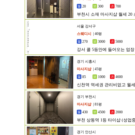
20
300
700
부천시 소재 마사지샵 월세 20
서울 강서구
스웨디시
| 40평
270
3000
5000
강서 콜 5등안에 들어오는 업장
경기 시흥시
마사지샵
| 45평
85
1000
4600
신천역 역세권 관리비없고 월
경기 부천시
마사지샵
| 81평
430
4500
2000
부천 상동역 1등 타이샵 (성업중
경기 안산시