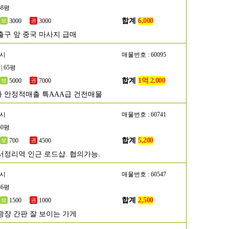
58평
합계
6,000
3000
3000
출구 앞 중국 마사지 급매
포시
매물번호 : 60095
| 65평
합계
1억 2,000
5000
7000
 안정적매출 특AAA급 건전매물
택시
매물번호 : 60741
50평
합계
5,200
700
4500
서정리역 인근 로드샵. 협의가능.
성시
매물번호 : 60547
36평
합계
2,500
1500
1000
광장 간판 잘 보이는 가게