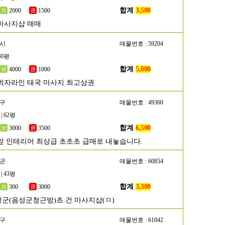
합계
3,500
2000
1500
마사지샵 매매
천시
매물번호 : 59204
60평
합계
5,000
4000
1000
먹자라인 태국 마사지 최고상권
동구
매물번호 : 49360
| 62평
합계
6,500
3000
3500
앞 인테리어 최상급 초초초 급매로 내놓습니다.
성군
매물번호 : 60854
| 43평
합계
3,300
300
3000
군(음성군청근방)초.건.마사지샵(ㅁ)
서구
매물번호 : 61042