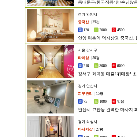
동대문구/한국직원4명/손님많
경기 안양시
중국샵
| 35평
120
2000
4500
안양 평촌역 먹자상권 중국샵. 
서울 강서구
타이샵
| 50평
210
3000
6000
강서구 화곡동 매출1위매장! 
경기 안산시
피부관리
| 15평
75
1000
없음
안산시 고잔동 완벽한 마사지
경기 화성시
마사지샵
| 27평