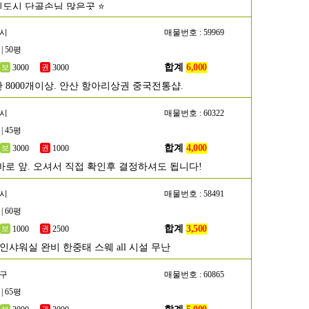
신도시 단골손님 많은곳 ⭐
산시
매물번호 : 59969
| 50평
합계
6,000
3000
3000
 8000개이상. 안산 항아리상권 중국전통샵.
성시
매물번호 : 60322
| 45평
합계
4,000
3000
1000
바로 앞. 오셔서 직접 확인후 결정하셔도 됩니다!
주시
매물번호 : 58491
| 60평
합계
3,500
1000
2500
인샤워실 완비 한중태 스웨 all 시설 무난
해구
매물번호 : 60865
| 65평