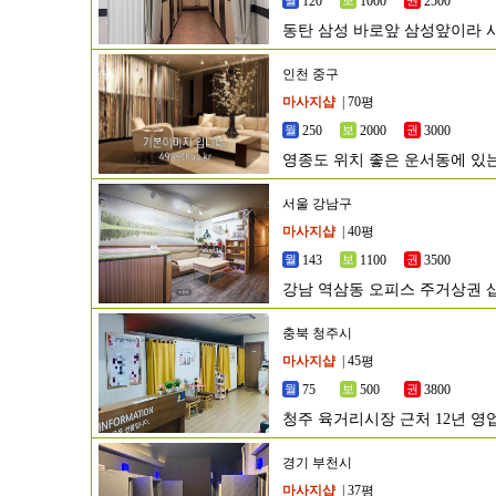
120
1000
2500
동탄 삼성 바로앞 삼성앞이라 
인천 중구
마사지샵
| 70평
250
2000
3000
영종도 위치 좋은 운서동에 있
서울 강남구
마사지샵
| 40평
143
1100
3500
강남 역삼동 오피스 주거상권 
충북 청주시
마사지샵
| 45평
75
500
3800
청주 육거리시장 근처 12년 
경기 부천시
마사지샵
| 37평