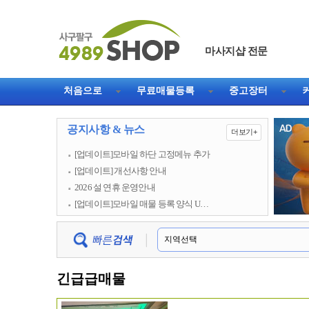
마사지샵 전문
직거래 1등 웹사이트
처음으로
무료매물등록
중고장터
공지사항 & 뉴스
더보기+
[업데이트]모바일 하단 고정메뉴 추가
[업데이트] 개선사항 안내
2026 설 연휴 운영안내
[업데이트]모바일 매물 등록 양식 U…
긴급급매물