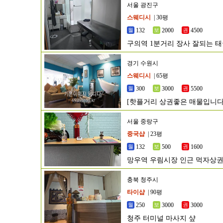
서울 광진구
스웨디시
| 30평
132
2000
4500
구의역 1분거리 장사 잘되는 
경기 수원시
스웨디시
| 65평
300
3000
5500
[핫플거리 상권좋은 매물입니다!
서울 중랑구
중국샵
| 23평
132
500
1600
망우역 우림시장 인근 먹자상권
충북 청주시
타이샵
| 90평
250
3000
3000
청주 터미널 마사지 샾