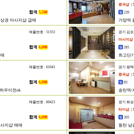
중국샵
| 
합계
5,500
220
자상권 마사지샵 급매
가양역 
매물번호 : 51353
경기 김
마사지샵
합계
6,000
285
매매
최고단가
매물번호 : 61043
경기 평
중국샵
| 
합계
6,000
83
하우이전ok
송탄역/
매물번호 : 60423
경기 화
타이샵
| 
합계
6,000
205
마사지샵 매매
동탄 남