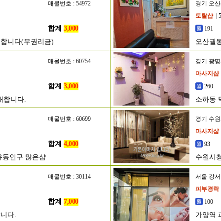
매물번호 : 54972
경기 오
토탈샵
| 
합계
3,000
191
매합니다(무권리금)
오산궐
매물번호 : 60754
경기 광
마사지샵
합계
3,000
260
매합니다.
소하동 
매물번호 : 60699
경기 수
마사지샵
합계
4,000
93
유동인구 많은샵
수원시청
매물번호 : 30114
서울 강
피부경락
합계
7,000
100
니다.
가양역 