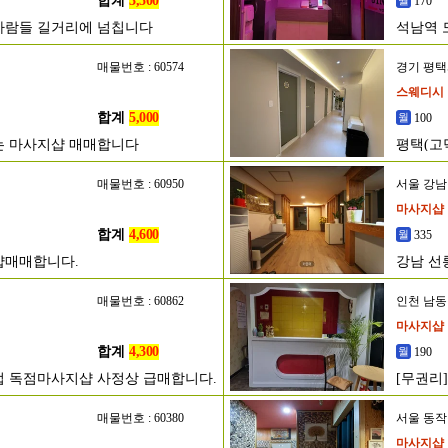
합계
3,500
170
사람들 길거리에 넘칩니다
석남역 
매물번호 : 60574
경기 평
스웨디시
합계
5,000
100
는 마사지샵 매매합니다
평택(고
매물번호 : 60950
서울 강
마사지샵
합계
4,600
335
샵매매합니다.
강남 선
매물번호 : 60862
인천 남
마사지샵
합계
4,300
190
영업 독점마사지샵 사정상 급매합니다.
[무권리
매물번호 : 60380
서울 동
마사지샵