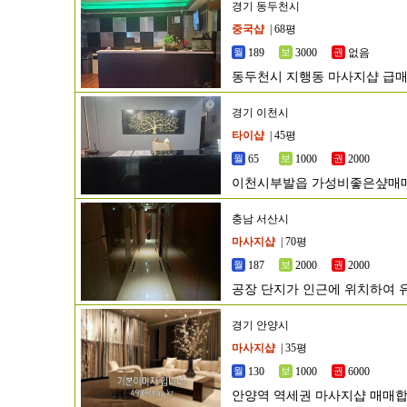
경기 동두천시
중국샵
| 68평
189
3000
없음
동두천시 지행동 마사지샵 급
경기 이천시
타이샵
| 45평
65
1000
2000
이천시부발읍 가성비좋은샾매
충남 서산시
마사지샵
| 70평
187
2000
2000
공장 단지가 인근에 위치하여 
경기 안양시
마사지샵
| 35평
130
1000
6000
안양역 역세권 마사지샵 매매합