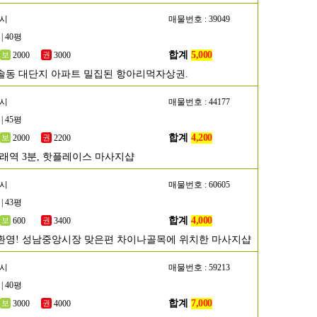
성시
매물번호 : 39049
| 40평
합계
5,000
2000
3000
솔동 대단지 아파트 밀집된 항아리먹자상권.
포시
매물번호 : 44177
| 45평
합계
4,200
2000
2200
구래역 3분, 핫플레이스 마사지샵
남시
매물번호 : 60605
| 43평
합계
4,000
600
3400
환영! 성남중앙시장 맞은편 차이나골목에 위치한 마사지샵
주시
매물번호 : 59213
| 40평
합계
7,000
3000
4000