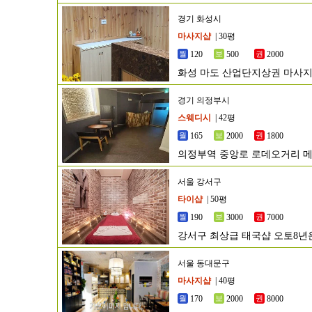
경기 화성시
마사지샵
| 30평
120
500
2000
화성 마도 산업단지상권 마사지
경기 의정부시
스웨디시
| 42평
165
2000
1800
의정부역 중앙로 로데오거리 
서울 강서구
타이샵
| 50평
190
3000
7000
강서구 최상급 태국샵 오토8년운
서울 동대문구
마사지샵
| 40평
170
2000
8000