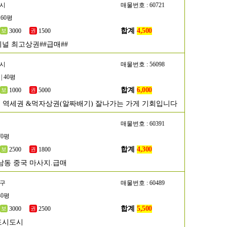
주시
매물번호 : 60721
160평
합계
4,500
3000
1500
널 최고상권##급매##
천시
매물번호 : 56098
| 40평
합계
6,000
1000
5000
부천 역세권 &먹자상권(알짜배기) 잘나가는 가게 기회입니다
매물번호 : 60391
70평
합계
4,300
2500
1800
남동 중국 마사지.급매
수구
매물번호 : 60489
40평
합계
5,500
3000
2500
도시도시