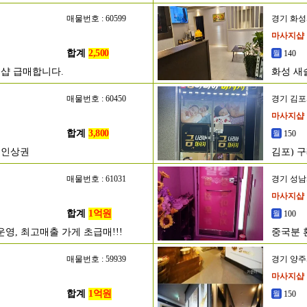
매물번호 : 60599
경기 화
마사지샵
합계
2,500
140
샵 급매합니다.
화성 새
매물번호 : 60450
경기 김
마사지샵
합계
3,800
150
메인상권
김포) 
매물번호 : 61031
경기 성
마사지샵
합계
1억원
100
영, 최고매출 가게 초급매!!!
중국분 
매물번호 : 59939
경기 양
마사지샵
합계
1억원
150