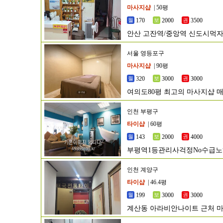
마사지샵
| 50평
170
2000
3500
안산 고잔역/중앙역 신도시먹
서울 영등포구
마사지샵
| 90평
320
3000
3000
여의도80평 최고의 마사지샵 
인천 부평구
타이샵
| 60평
143
2000
4000
부평역1등관리사걱정No수급노
인천 계양구
타이샵
| 46.4평
199
3000
3000
계산동 아라비안나이트 근처 