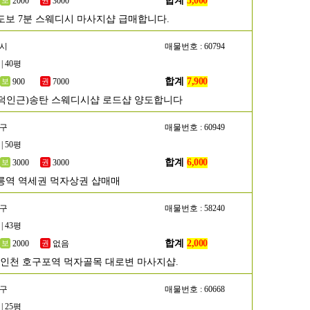
합계
5,000
2000
3000
도보 7분 스웨디시 마사지샵 급매합니다.
택시
매물번호 : 60794
| 40평
합계
7,900
900
7000
덕인근)송탄 스웨디시샵 로드샵 양도합니다
남구
매물번호 : 60949
| 50평
합계
6,000
3000
3000
릉역 역세권 먹자상권 샵매매
동구
매물번호 : 58240
| 43평
합계
2,000
2000
없음
]인천 호구포역 먹자골목 대로변 마사지샵.
작구
매물번호 : 60668
| 25평