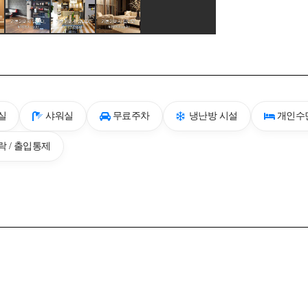
실
샤워실
무료주차
냉난방 시설
개인수
 / 출입통제