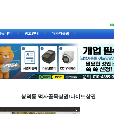
커뮤니티
광고안내
마사지클럽
봉덕동 먹자골목상권!나이트상권