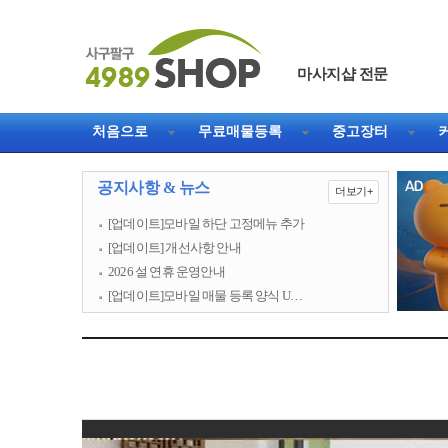
마사지샵 전문
처음으로
무료매물등록
중고장터
공지사항 & 뉴스
더보기+
[업데이트]모바일 하단 고정메뉴 추가
[업데이트] 개선사항 안내
2026 설 연휴 운영안내
[업데이트]모바일 매물 등록 양식 U…