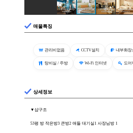
매물특징
관리비없음
CCTV설치
내부화장
탕비실 / 주방
Wi-Fi 인터넷
도어락
상세정보
▼샵구조
53평 방 작은방3 큰방2 애들 대기실1 사장님방 1