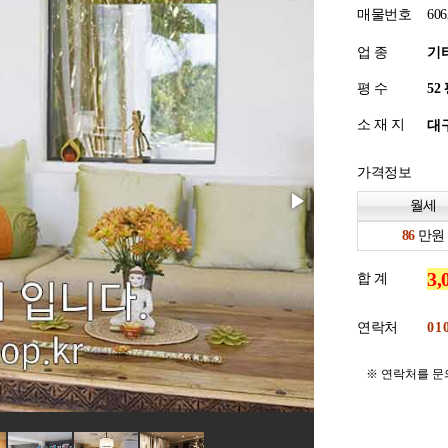
매물번호
606
업 종
기
평 수
소 재 지
대구
가격정보
월세
만원
합 계
연락처
※ 연락처를 문