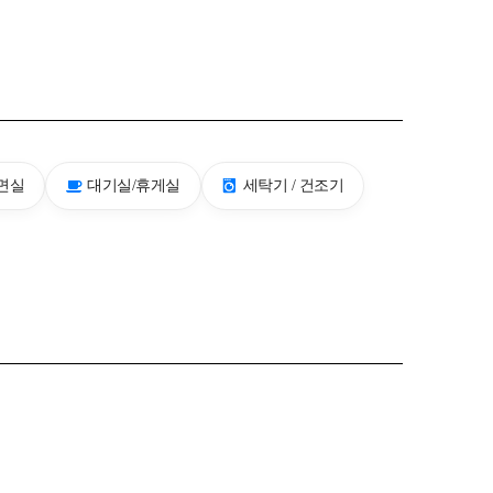
면실
대기실/휴게실
세탁기 / 건조기