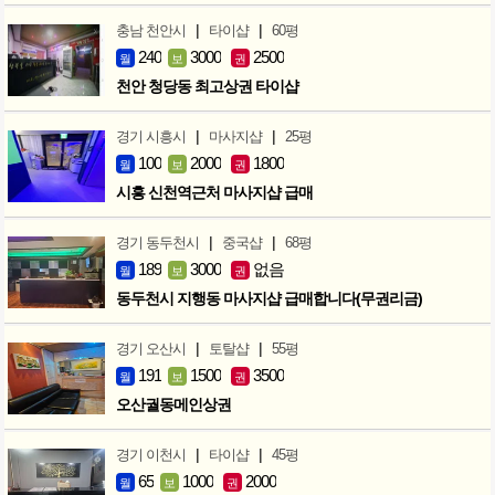
|
|
충남 천안시
타이샵
60평
240
3000
2500
월
보
권
천안 청당동 최고상권 타이샵
|
|
경기 시흥시
마사지샵
25평
100
2000
1800
월
보
권
시흥 신천역근처 마사지샵 급매
|
|
경기 동두천시
중국샵
68평
189
3000
없음
월
보
권
동두천시 지행동 마사지샵 급매합니다(무권리금)
|
|
경기 오산시
토탈샵
55평
191
1500
3500
월
보
권
오산궐동메인상권
|
|
경기 이천시
타이샵
45평
65
1000
2000
월
보
권