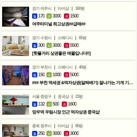
|
|
경기 여주시
타이샵
160평
170
3000
1500
월
보
권
여주터미널 최고상권##급매##
|
|
경기 수원시
스웨디시
65평
300
3000
5500
월
보
권
[핫플거리 상권좋은 매물입니다!!]
|
|
경기 부천시
스웨디시
40평
150
1000
5000
월
보
권
### 부천 역세권 &먹자상권(알짜배기) 잘나가는 가게 기회입니다 ###
|
|
서울 중랑구
중국샵
23평
132
500
1600
월
보
권
망우역 우림시장 인근 먹자상권 중국샵
|
|
충북 청주시
타이샵
90평
250
3000
3000
월
보
권