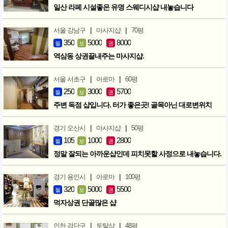
일산 라페 시설좋은 유명 스웨디시샵 내놓습니다
|
|
서울 강남구
마사지샵
70평
350
5000
8000
월
보
권
역삼동 상권끝내주는 마사지샵.
|
|
서울 서초구
아로마
60평
250
3000
5700
월
보
권
주변 독점 샵입니다. 터가 좋은곳! 골목아닌 대로변위치
|
|
경기 오산시
마사지샵
50평
105
1000
2800
월
보
권
정말 잘되는 아까운샵인데 피치못할 사정으로 내놓습니다.
|
|
경기 용인시
아로마
100평
320
5000
5500
월
보
권
먹자상권 단골많은 샵
|
|
인천 검단구
토탈샵
48평