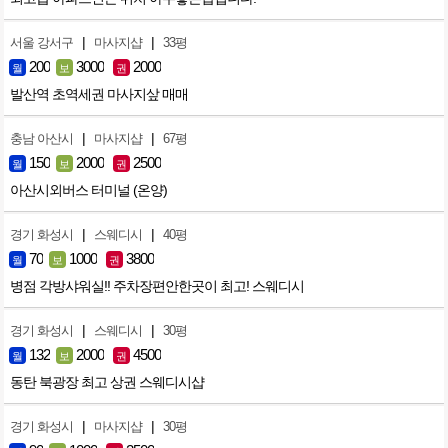
|
|
서울 강서구
마사지샵
33평
200
3000
2000
월
보
권
발산역 초역세권 마사지샆 매매
|
|
충남 아산시
마사지샵
67평
150
2000
2500
월
보
권
아산시외버스 터미널 (온양)
|
|
경기 화성시
스웨디시
40평
70
1000
3800
월
보
권
병점 각방샤워실!! 주차장편안한곳이 최고! 스웨디시
|
|
경기 화성시
스웨디시
30평
132
2000
4500
월
보
권
동탄 북광장 최고 상권 스웨디시샵
|
|
경기 화성시
마사지샵
30평