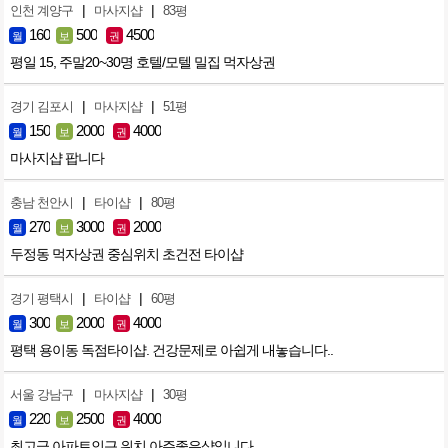
|
|
인천 계양구
마사지샵
83평
160
500
4500
월
보
권
평일 15, 주말20~30명 호텔/모텔 밀집 먹자상권
|
|
경기 김포시
마사지샵
51평
150
2000
4000
월
보
권
마사지샵 팝니다
|
|
충남 천안시
타이샵
80평
270
3000
2000
월
보
권
두정동 먹자상권 중심위치 초건전 타이샵
|
|
경기 평택시
타이샵
60평
300
2000
4000
월
보
권
평택 용이동 독점타이샵. 건강문제로 아쉽게 내놓습니다..
|
|
서울 강남구
마사지샵
30평
220
2500
4000
월
보
권
최고급 아파트인근 위치 아주좋은샵입니다.