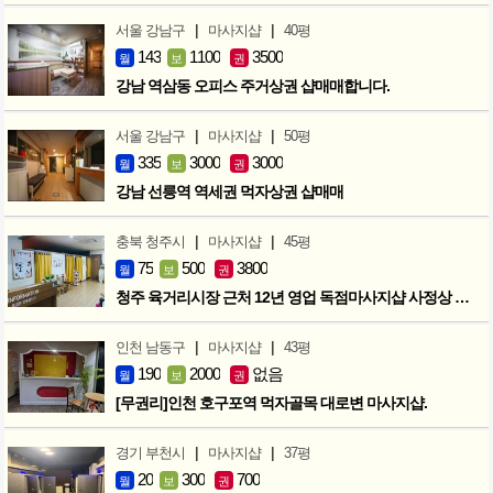
|
|
서울 강남구
마사지샵
40평
143
1100
3500
월
보
권
강남 역삼동 오피스 주거상권 샵매매합니다.
|
|
서울 강남구
마사지샵
50평
335
3000
3000
월
보
권
강남 선릉역 역세권 먹자상권 샵매매
|
|
충북 청주시
마사지샵
45평
75
500
3800
월
보
권
청주 육거리시장 근처 12년 영업 독점마사지샵 사정상 급매합니다.
|
|
인천 남동구
마사지샵
43평
190
2000
없음
월
보
권
[무권리]인천 호구포역 먹자골목 대로변 마사지샵.
|
|
경기 부천시
마사지샵
37평
20
300
700
월
보
권