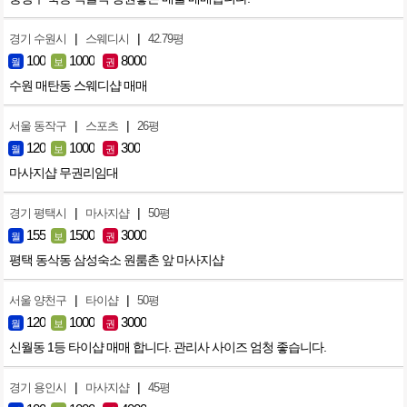
|
|
경기 수원시
스웨디시
42.79평
100
1000
8000
월
보
권
수원 매탄동 스웨디샵 매매
|
|
서울 동작구
스포츠
26평
120
1000
300
월
보
권
마사지샵 무권리임대
|
|
경기 평택시
마사지샵
50평
155
1500
3000
월
보
권
평택 동삭동 삼성숙소 원룸촌 앞 마사지샵
|
|
서울 양천구
타이샵
50평
120
1000
3000
월
보
권
신월동 1등 타이샵 매매 합니다. 관리사 사이즈 엄청 좋습니다.
|
|
경기 용인시
마사지샵
45평