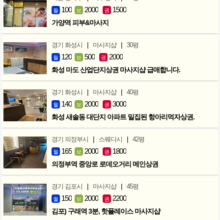
100
2000
1500
월
보
권
가양역 피부&마사지
|
|
경기 화성시
마사지샵
30평
120
500
2000
월
보
권
화성 마도 산업단지상권 마사지샵 급매합니다.
|
|
경기 화성시
마사지샵
40평
140
2000
3000
월
보
권
화성 새솔동 대단지 아파트 밀집된 항아리먹자상권.
|
|
경기 의정부시
스웨디시
42평
165
2000
1800
월
보
권
의정부역 중앙로 로데오거리 메인상권
|
|
경기 김포시
마사지샵
45평
150
2000
2200
월
보
권
김포) 구래역 3분, 핫플레이스 마사지샵