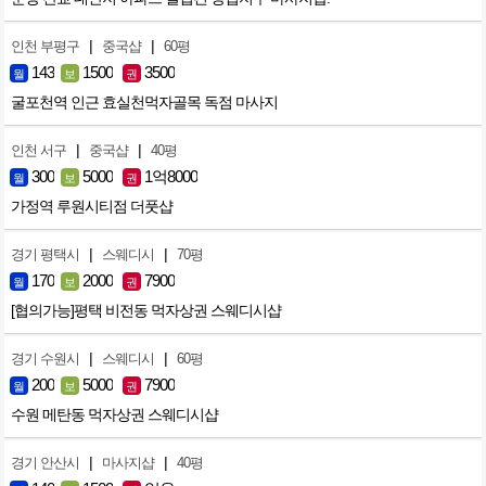
|
|
인천 부평구
중국샵
60평
143
1500
3500
월
보
권
굴포천역 인근 효실천먹자골목 독점 마사지
|
|
인천 서구
중국샵
40평
300
5000
1억8000
월
보
권
가정역 루원시티점 더풋샵
|
|
경기 평택시
스웨디시
70평
170
2000
7900
월
보
권
[협의가능]평택 비전동 먹자상권 스웨디시샵
|
|
경기 수원시
스웨디시
60평
200
5000
7900
월
보
권
수원 메탄동 먹자상권 스웨디시샵
|
|
경기 안산시
마사지샵
40평