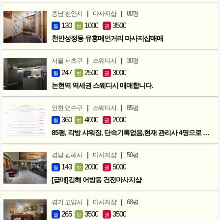
|
|
충남 천안시
마사지샵
80평
130
1000
3500
월
보
권
천안성정동 유흥메인거리 마사지샵매매
|
|
서울 서초구
스웨디시
30평
247
2500
3000
월
보
권
논현역 역세권 스웨디시 매매합니다.
|
|
인천 연수구
스웨디시
85평
360
4000
2000
월
보
권
85평, 각방 샤워장, 단속기록없음,현재 관리사 4명으로 성업중
|
|
경남 김해시
마사지샵
50평
143
2000
5000
월
보
권
[급매]김해 어방동 건전마사지샵
|
|
경기 고양시
마사지샵
68평
265
3500
3500
월
보
권