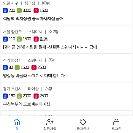
|
|
인천 서구
중국샵
100평
200
3000
1500
월
보
권
석남역 먹자상권 중국마사지샵 급매.
|
|
서울 양천구
스웨디시
33.2평
110
1500
없음
월
보
권
[권리금 인하] 저렴한 월세~신월동 스웨디시 마사지 급매
|
|
경기 화성시
스웨디시
35평
80
1500
2500
월
보
권
병점동 바닐라 스웨디시 매매 합니다 !
|
|
경기 부천시
타이샵
75평
180
2000
2500
월
보
권
부천북부역 도보 4분 타이샵.
|
|
경기 성남시
마사지샵
76.1평
330
4000
3500
월
보
권
홈
회원가입
광고안내
로그인
정자동 대형 타이마사지샵