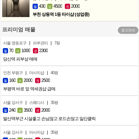
430
4500
2000
월
보
권
부천 상동역 1등 타이샵 (성업중)
프리미엄 매물
광고안내
|
|
서울 영등포구
피부관리
7평
70
1000
2300
월
보
권
당산역 피부샾 매매
|
|
인천 부평구
마사지샵
40평
160
2000
2500
월
보
권
부평역 바로 앞 역세권샵 급매.
|
|
서울 강서구
스웨디시
35평
240
3500
2000
월
보
권
발산역부근 시설좋고 손님많고 로드손많고 일단클릭
|
|
서울 강서구
마사지샵
35평