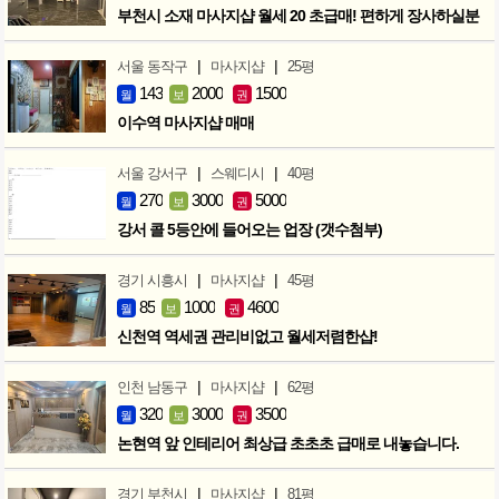
부천시 소재 마사지샵 월세 20 초급매! 편하게 장사하실분
|
|
서울 동작구
마사지샵
25평
143
2000
1500
월
보
권
이수역 마사지샵 매매
|
|
서울 강서구
스웨디시
40평
270
3000
5000
월
보
권
강서 콜 5등안에 들어오는 업장 (갯수첨부)
|
|
경기 시흥시
마사지샵
45평
85
1000
4600
월
보
권
신천역 역세권 관리비없고 월세저렴한샵!
|
|
인천 남동구
마사지샵
62평
320
3000
3500
월
보
권
논현역 앞 인테리어 최상급 초초초 급매로 내놓습니다.
|
|
경기 부천시
마사지샵
81평