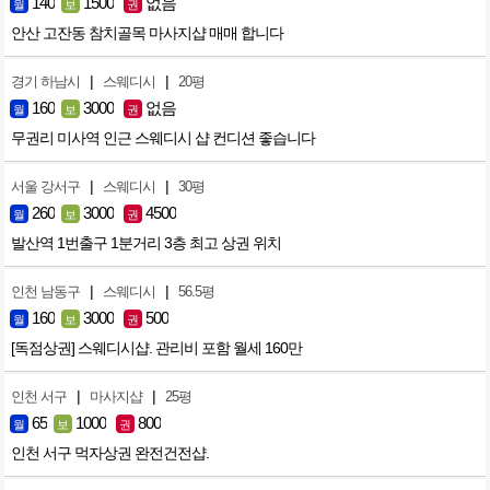
140
1500
없음
월
보
권
안산 고잔동 참치골목 마사지샵 매매 합니다
|
|
경기 하남시
스웨디시
20평
160
3000
없음
월
보
권
무권리 미사역 인근 스웨디시 샵 컨디션 좋습니다
|
|
서울 강서구
스웨디시
30평
260
3000
4500
월
보
권
발산역 1번출구 1분거리 3층 최고 상권 위치
|
|
인천 남동구
스웨디시
56.5평
160
3000
500
월
보
권
[독점상권] 스웨디시샵. 관리비 포함 월세 160만
|
|
인천 서구
마사지샵
25평
65
1000
800
월
보
권
인천 서구 먹자상권 완전건전샵.