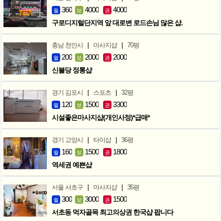
360
4000
4000
월
보
권
구로디지털단지역 앞 대로변 로드손님 많은 샵.
|
|
충남 천안시
마사지샵
70평
200
2000
2000
월
보
권
신불당 정통샵
|
|
경기 김포시
스포츠
32평
120
1500
3300
월
보
권
시설좋은마사지샵(개인사정)*급매*
|
|
경기 고양시
타이샵
36평
160
1500
1800
월
보
권
역세권 예쁜샵
|
|
서울 서초구
마사지샵
35평
300
3000
1500
월
보
권
서초동 먹자골목 최고의상권 한국샵 팝니다