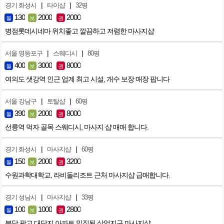
|
|
경기 화성시
타이샵
32평
130
2000
2000
월
보
권
병점롯데시네마 위치좋고 깔끔하고 저렴한 마사지샵
|
|
서울 영등포구
스웨디시
80평
400
3000
8000
월
보
권
여의도 샛강역 인근 업계 최고 시설, 개수 보장 매장 팝니다
|
|
서울 강남구
토탈샵
60평
390
2000
8000
월
보
권
선릉역 먹자 골목 스웨디시, 마사지 샵 매매 합니다.
|
|
경기 화성시
마사지샵
60평
150
2000
3200
월
보
권
수원과학대학교, 라비돌리조트 근처 마사지샵 급매합니다.
|
|
경기 성남시
마사지샵
33평
100
1000
2800
월
보
권
분당 판교 대단지 아파트 밀집된 상업지구 마사지샵.