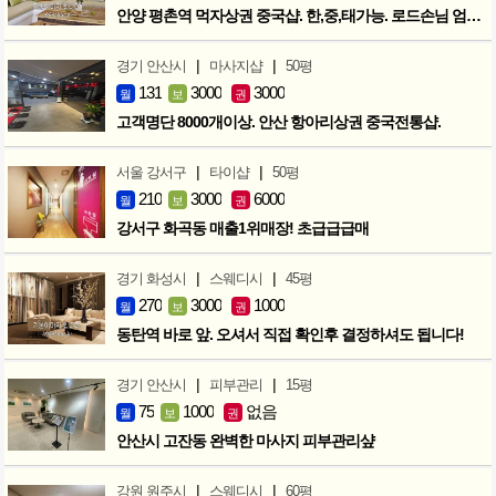
안양 평촌역 먹자상권 중국샵. 한,중,태가능. 로드손님 엄청많아요!
|
|
경기 안산시
마사지샵
50평
131
3000
3000
월
보
권
고객명단 8000개이상. 안산 항아리상권 중국전통샵.
|
|
서울 강서구
타이샵
50평
210
3000
6000
월
보
권
강서구 화곡동 매출1위매장! 초급급급매
|
|
경기 화성시
스웨디시
45평
270
3000
1000
월
보
권
동탄역 바로 앞. 오셔서 직접 확인후 결정하셔도 됩니다!
|
|
경기 안산시
피부관리
15평
75
1000
없음
월
보
권
안산시 고잔동 완벽한 마사지 피부관리샾
|
|
강원 원주시
스웨디시
60평