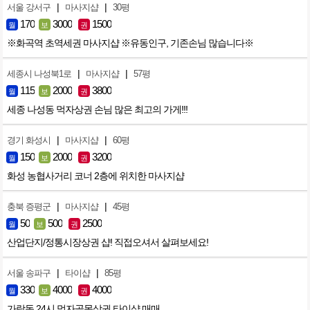
|
|
서울 강서구
마사지샵
30평
170
3000
1500
월
보
권
※화곡역 초역세권 마사지샵 ※유동인구, 기존손님 많습니다※
|
|
세종시 나성북1로
마사지샵
57평
115
2000
3800
월
보
권
세종 나성동 먹자상권 손님 많은 최고의 가게!!!
|
|
경기 화성시
마사지샵
60평
150
2000
3200
월
보
권
화성 농협사거리 코너 2층에 위치한 마사지샵
|
|
충북 증평군
마사지샵
45평
50
500
2500
월
보
권
산업단지/정통시장상권 샵! 직접오셔서 살펴보세요!
|
|
서울 송파구
타이샵
85평
330
4000
4000
월
보
권
가락동 24시 먹자골목상권 타이샵 매매