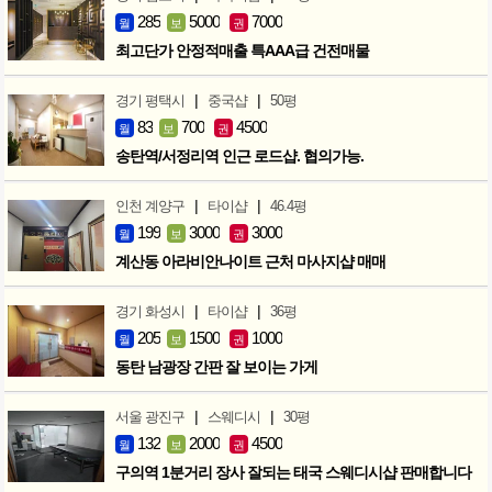
285
5000
7000
월
보
권
최고단가 안정적매출 특AAA급 건전매물
|
|
경기 평택시
중국샵
50평
83
700
4500
월
보
권
송탄역/서정리역 인근 로드샵. 협의가능.
|
|
인천 계양구
타이샵
46.4평
199
3000
3000
월
보
권
계산동 아라비안나이트 근처 마사지샵 매매
|
|
경기 화성시
타이샵
36평
205
1500
1000
월
보
권
동탄 남광장 간판 잘 보이는 가게
|
|
서울 광진구
스웨디시
30평
132
2000
4500
월
보
권
구의역 1분거리 장사 잘되는 태국 스웨디시샵 판매합니다