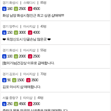
|
|
경기 화성시
스웨디시
85평
160
2500
4500
월
보
권
화성 남양 화성시청인근 최고 상권 샵매매!!!!
|
|
경기 양주시
마사지샵
40평
150
3000
4000
월
보
권
❤️ 옥정신도시 단골손님 많은곳 ❤️
|
|
경기 화성시
마사지샵
55평
100
2000
2500
월
보
권
[협의가능]건강상 이유로 급매합니다.
|
|
경기 김포시
마사지샵
70평
90
1500
3500
월
보
권
김포 마사지 샵 매매합니다.
|
|
서울 중랑구
타이샵
49평
250
4500
2000
월
보
권
중랑구 묵동 먹골역 상권좋은 매물 매매합니다.