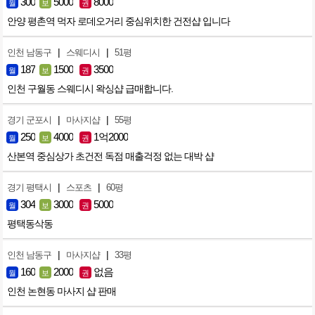
300
5000
8000
월
보
권
안양 평촌역 먹자 로데오거리 중심위치한 건전샵 입니다
|
|
인천 남동구
스웨디시
51평
187
1500
3500
월
보
권
인천 구월동 스웨디시 왁싱샵 급매합니다.
|
|
경기 군포시
마사지샵
55평
250
4000
1억2000
월
보
권
산본역 중심상가 초건전 독점 매출걱정 없는 대박 샵
|
|
경기 평택시
스포츠
60평
304
3000
5000
월
보
권
평택동삭동
|
|
인천 남동구
마사지샵
33평
160
2000
없음
월
보
권
인천 논현동 마사지 샵 판매