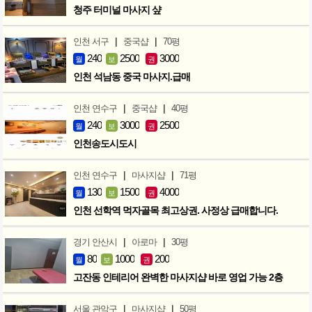
청주 터미널 마사지 샾
|
|
인천 서구
중국샵
70평
240
2500
3000
월
보
권
인천 석남동 중국 마사지.급매
|
|
인천 연수구
중국샵
40평
240
3000
2500
월
보
권
인천송도시도시
|
|
인천 연수구
마사지샵
71평
130
1500
4000
월
보
권
인천 선학역 먹자골목 최고상권. 사정상 급매합니다.
|
|
경기 안산시
아로마
30평
80
1000
200
월
보
권
고잔동 인테리어 완벽한 마사지샵 바로 영업 가능 2층
|
|
서울 관악구
마사지샵
50평