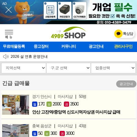
톡상담
메    뉴
무료매물등록
중고장터
커뮤니티
광고안내
마사지클럽
2026 설 연휴 운영안내
[업데이트]모바일 하단 고정메뉴 추가
[업데이트] 개선사항 안내
긴급 급매물
광고안내
|
|
경기 안산시
마사지샵
50평
170
2000
3500
월
보
권
안산 고잔역/중앙역 신도시먹자상권 마사지샵 급매
|
|
충북 음성군
마사지샵
43평
50
300
3000
월
보
권