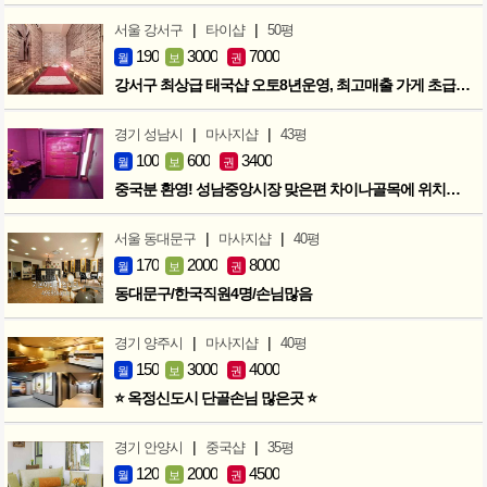
|
|
서울 강서구
타이샵
50평
190
3000
7000
월
보
권
강서구 최상급 태국샵 오토8년운영, 최고매출 가게 초급매!!!
|
|
경기 성남시
마사지샵
43평
100
600
3400
월
보
권
중국분 환영! 성남중앙시장 맞은편 차이나골목에 위치한 마사지샵
|
|
서울 동대문구
마사지샵
40평
170
2000
8000
월
보
권
동대문구/한국직원4명/손님많음
|
|
경기 양주시
마사지샵
40평
150
3000
4000
월
보
권
⭐ 옥정신도시 단골손님 많은곳 ⭐
|
|
경기 안양시
중국샵
35평
120
2000
4500
월
보
권