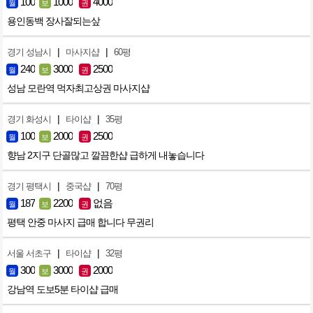
100
1000
4000
월
보
권
용인동백 장사잘되는샆
|
|
경기 성남시
마사지샵
60평
240
3000
2500
월
보
권
성남 모란역 먹자최고상권 마사지샵
|
|
경기 화성시
타이샵
35평
100
2000
2500
월
보
권
향남 2지구 단골많고 깔끔한샵 급하게 내놓습니다
|
|
경기 평택시
중국샵
70평
187
2200
없음
월
보
권
평택 안중 마사지 급매 합니다 무권리
|
|
서울 서초구
타이샵
32평
300
3000
2000
월
보
권
강남역 도보5분 타이샵 급매