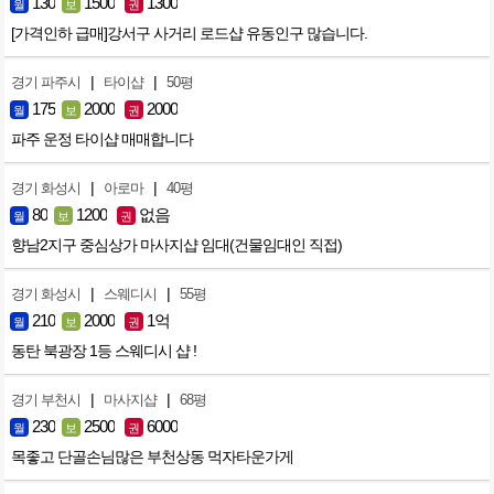
130
1500
1300
월
보
권
[가격인하 급매]강서구 사거리 로드샵 유동인구 많습니다.
|
|
경기 파주시
타이샵
50평
175
2000
2000
월
보
권
파주 운정 타이샵 매매합니다
|
|
경기 화성시
아로마
40평
80
1200
없음
월
보
권
향남2지구 중심상가 마사지샵 임대(건물임대인 직접)
|
|
경기 화성시
스웨디시
55평
210
2000
1억
월
보
권
동탄 북광장 1등 스웨디시 샵 !
|
|
경기 부천시
마사지샵
68평
230
2500
6000
월
보
권
목좋고 단골손님많은 부천상동 먹자타운가게