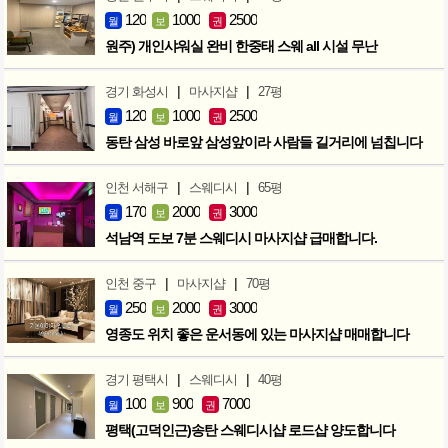
120
1000
2500
월
보
권
원주) 개인샤워실 완비 한중태 스웨 all 시설 무난
|
|
경기 화성시
마사지샵
27평
120
1000
2500
월
보
권
동탄 삼성 바로앞 삼성앞이라 사람들 길거리에 넘칩니다
|
|
인천 서해구
스웨디시
65평
170
2000
3000
월
보
권
석남역 도보 7분 스웨디시 마사지샵 급매합니다.
|
|
인천 중구
마사지샵
70평
250
2000
3000
월
보
권
영종도 위치 좋은 운서동에 있는 마사지샵 매매합니다
|
|
경기 평택시
스웨디시
40평
100
900
7000
월
보
권
평택(고덕인근)송탄 스웨디시샵 로드샵 양도합니다