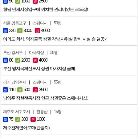
90
1000
2500
월
보
권
향남 만세시장입구에 위치한 관리비없는 로드샵!
|
|
서울 영등포구
스웨디시
50평
230
3000
4000
월
보
권
여의도 회사, 먹자골목 상권 각방 샤워실 완비 시설 손 댈곳x
|
|
부산 강서구
마사지샵
30평
80
2000
4000
월
보
권
부산 명지국제신도시 상권 마사지샵 급매.
|
|
경기 남양주시
스웨디시
55평
110
500
3500
월
보
권
남양주 장현전통시장 인근 상권좋은 스웨디시샵.
|
|
제주도 서귀포시
전통샵
15평
75
300
1000
월
보
권
제주천제연아로마(관광지)