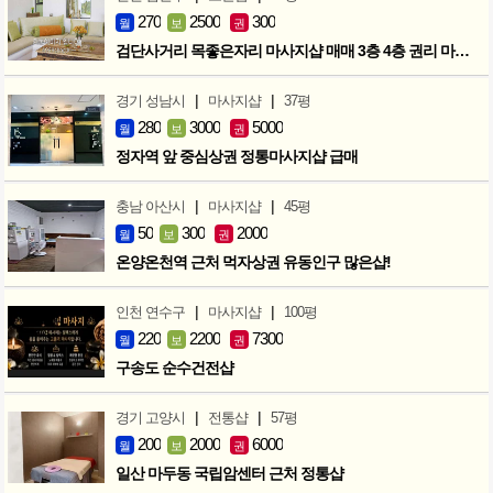
270
2500
300
월
보
권
검단사거리 목좋은자리 마사지샵 매매 3층 4층 권리 마지막인하 300만
|
|
경기 성남시
마사지샵
37평
280
3000
5000
월
보
권
정자역 앞 중심상권 정통마사지샵 급매
|
|
충남 아산시
마사지샵
45평
50
300
2000
월
보
권
온양온천역 근처 먹자상권 유동인구 많은샵!
|
|
인천 연수구
마사지샵
100평
220
2200
7300
월
보
권
구송도 순수건전샵
|
|
경기 고양시
전통샵
57평
200
2000
6000
월
보
권
일산 마두동 국립암센터 근처 정통샵