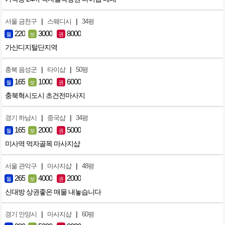
|
|
서울 금천구
스웨디시
34평
220
3000
8000
월
보
권
가산디지털단지역
|
|
충북 음성군
타이샵
50평
165
1000
6000
월
보
권
충북혁시도시 초건전마사지
|
|
경기 하남시
중국샵
34평
165
2000
5000
월
보
권
미사역 먹자골목 마사지샵
|
|
서울 관악구
마사지샵
48평
265
4000
2000
월
보
권
신대방 상권좋은 매물 내놓습니다
|
|
경기 안양시
마사지샵
60평