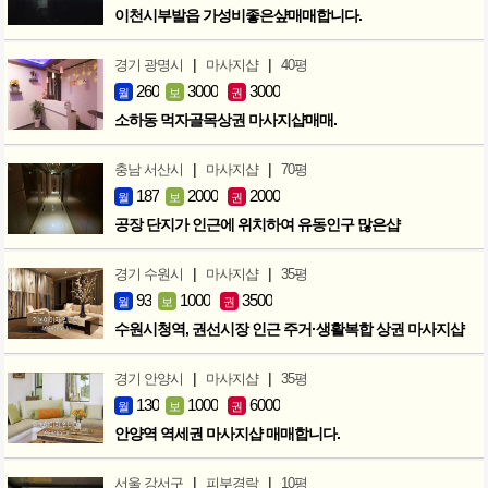
이천시부발읍 가성비좋은샾매매합니다.
|
|
경기 광명시
마사지샵
40평
260
3000
3000
월
보
권
소하동 먹자골목상권 마사지샵매매.
|
|
충남 서산시
마사지샵
70평
187
2000
2000
월
보
권
공장 단지가 인근에 위치하여 유동인구 많은샵
|
|
경기 수원시
마사지샵
35평
93
1000
3500
월
보
권
수원시청역, 권선시장 인근 주거·생활복합 상권 마사지샵
|
|
경기 안양시
마사지샵
35평
130
1000
6000
월
보
권
안양역 역세권 마사지샵 매매합니다.
|
|
서울 강서구
피부경락
10평