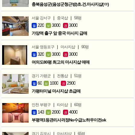
충북음성군(음성군청근방)초.건.마사지샵(ㅁ)
|
|
서울 강서구
중국샵
58평
220
3000
3000
월
보
권
가양역 출구 앞 중국 마사지 급매
|
|
서울 영등포구
마사지샵
90평
320
3000
3000
월
보
권
여의도80평 최고의 마사지샵 매매
|
|
경기 가평군
전통샵
51평
60
1000
2900
월
보
권
가평터미널 마사지샵 초급매
|
|
인천 부평구
타이샵
60평
143
2000
4000
월
보
권
부평역1등관리사걱정No수급노하우이전ok
|
|
경기 김포시
마사지샵
65평