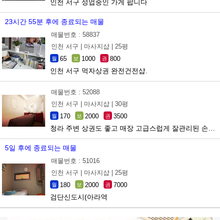
인천 서구 성업중인 가게 팝니다
23시간 55분 후에 종료되는 매물
매물번호 : 58837
인천 서구 |
마사지샵 |
25평
65
1000
800
월
보
권
인천 서구 먹자상권 완전건전샵.
매물번호 : 52088
인천 서구 |
마사지샵 |
30평
170
2000
3500
월
보
권
청라 주변 상권도 좋고 매장 고급스럽게 잘관리된 손님이 정말 많은샵
5일 후에 종료되는 매물
매물번호 : 51016
인천 서구 |
마사지샵 |
25평
180
2000
7000
월
보
권
검단신도시(아라역