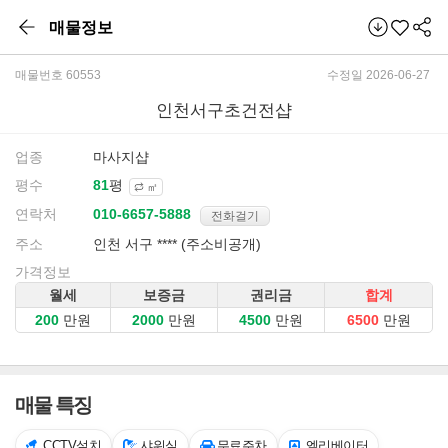
매물정보
매물번호 60553
수정일 2026-06-27
인천서구초건전샵
업종
마사지샵
평수
평
㎡
연락처
전화걸기
주소
인천 서구 **** (주소비공개)
가격정보
월세
보증금
권리금
합계
만원
만원
만원
만원
매물 특징
CCTV설치
샤워실
무료주차
엘리베이터