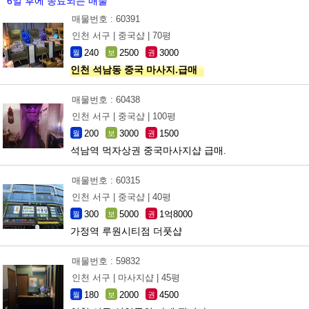
6일 후에 종료되는 매물
매물번호 : 60391
인천 서구 |
중국샵 |
70평
240
2500
3000
월
보
권
인천 석남동 중국 마사지.급매
매물번호 : 60438
인천 서구 |
중국샵 |
100평
200
3000
1500
월
보
권
석남역 먹자상권 중국마사지샵 급매.
매물번호 : 60315
인천 서구 |
중국샵 |
40평
300
5000
1억8000
월
보
권
가정역 루원시티점 더풋샵
매물번호 : 59832
인천 서구 |
마사지샵 |
45평
180
2000
4500
월
보
권