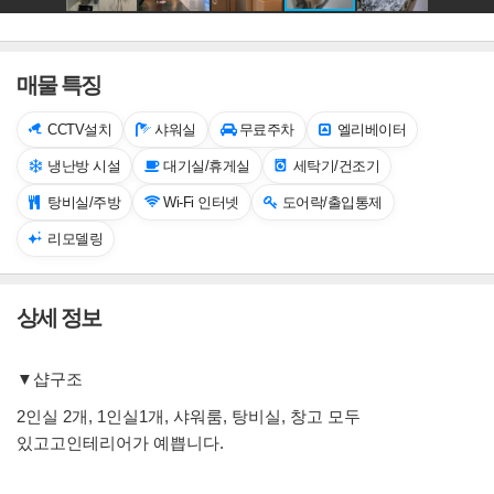
매물 특징
CCTV설치
샤워실
무료주차
엘리베이터
냉난방 시설
대기실/휴게실
세탁기/건조기
탕비실/주방
Wi-Fi 인터넷
도어락/출입통제
리모델링
상세 정보
▼샵구조
2인실 2개, 1인실1개, 샤워룸, 탕비실, 창고 모두
있고고인테리어가 예쁩니다.