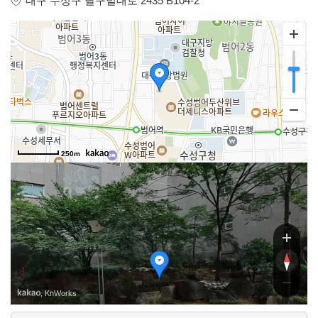
대구 수성구 달구벌대로 2435 B104-2
250m
달구벌
달구벌
, KnWorks