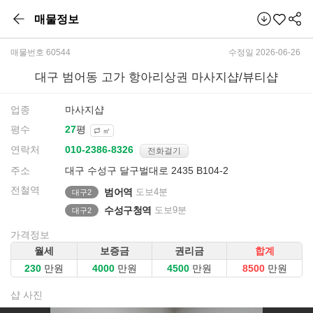
매물정보
매물번호 60544
수정일 2026-06-26
대구 범어동 고가 항아리상권 마사지샵/뷰티샵
업종
마사지샵
평수
평
㎡
연락처
전화걸기
주소
대구 수성구 달구벌대로 2435 B104-2
전철역
범어역
도보4분
대구2
수성구청역
도보9분
대구2
가격정보
월세
보증금
권리금
합계
만원
만원
만원
만원
샵 사진