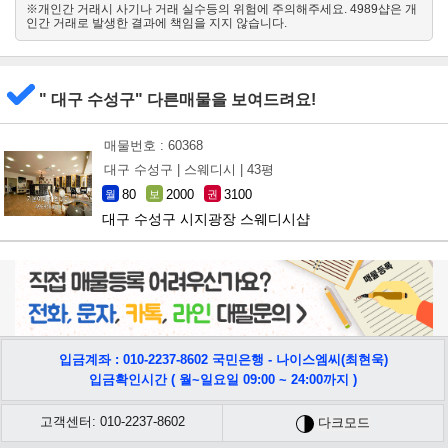
※개인간 거래시 사기나 거래 실수등의 위험에 주의해주세요. 4989샵은 개
북
인간 거래로 발생한 결과에 책임을 지지 않습니다.
남
" 대구 수성구" 다른매물을 보여드려요!
매물번호 : 60368
대구 수성구 |
스웨디시 |
43평
80
2000
3100
월
보
권
대구 수성구 시지광장 스웨디시샵
입금계좌 : 010-2237-8602 국민은행 - 나이스엠씨(최현욱)
입금확인시간 ( 월~일요일 09:00 ~ 24:00까지 )
고객센터: 010-2237-8602
다크모드