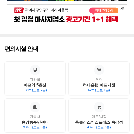
편의시설 안내
지하철
은행
마포역 5호선
하나은행 마포지점
138m (도보 2분)
62m (도보 1분)
관공서
마트/시장
용강동주민센터
홈플러스익스프레스 용강점
331m (도보 5분)
407m (도보 6분)