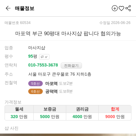
매물정보
매물번호 60534
수정일 2026-06-26
마포역 부근 90평대 마사지샵 팝니다 협의가능
업종
마사지샵
평수
평
㎡
연락처
전화걸기
주소
서울 마포구 큰우물로 76 지하1층
전철역
마포역
도보2분
5호선
공덕역
도보8분
6호선
가격정보
월세
보증금
권리금
합계
만원
만원
만원
만원
샵 사진