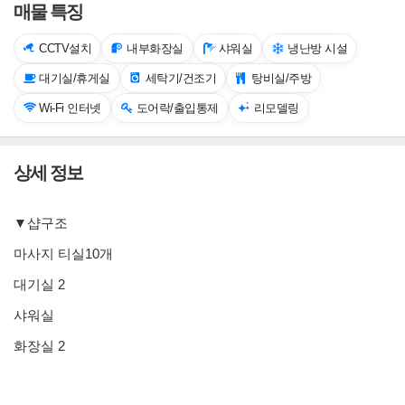
매물 특징
CCTV설치
내부화장실
샤워실
냉난방 시설
대기실/휴게실
세탁기/건조기
탕비실/주방
Wi-Fi 인터넷
도어락/출입통제
리모델링
상세 정보
▼샵구조
마사지 티실10개
대기실 2
샤워실
화장실 2