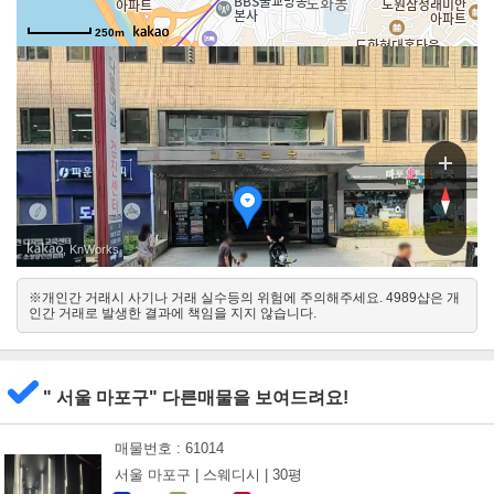
250m
우물
우물
, KnWorks
※개인간 거래시 사기나 거래 실수등의 위험에 주의해주세요. 4989샵은 개
북서
인간 거래로 발생한 결과에 책임을 지지 않습니다.
남동
" 서울 마포구" 다른매물을 보여드려요!
매물번호 : 61014
서울 마포구 |
스웨디시 |
30평