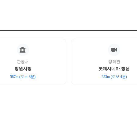
관공서
영화관
창원시청
롯데시네마 창원
587m (도보 8분)
253m (도보 4분)