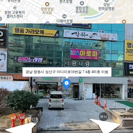
미로16번
미로16번
경남 창원시 성산구 마디미로16번길 7 4층 401호 미썸
북서
남동