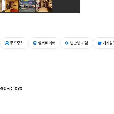
무료주차
엘리베이터
냉난방 시설
대기실
겸화장실있음)등