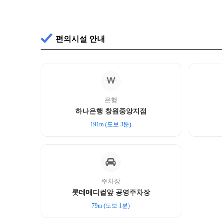
편의시설 안내
은행
하나은행 창원중앙지점
191m (도보 3분)
주차장
롯데메디컬앞 공영주차장
79m (도보 1분)