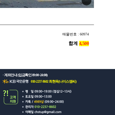
매물번호 : 60974
합계
· 계좌안내 (입금확인 09:00~24:00)
010-2237-8602 최현욱(나이스엠씨)