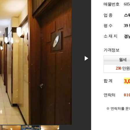
매물번호
605
업 종
스
평 수
소 재 지
경남
가격정보
월세
만원
합 계
연락처
※ 연락처를 문