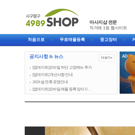
마사지샵 전문
처음으로
무료매물등록
중고장터
공지사항 & 뉴스
더보기+
[업데이트]모바일 하단 고정메뉴 추가
[업데이트] 개선사항 안내
2026 설 연휴 운영안내
[업데이트]모바일 매물 등록 양식 U…