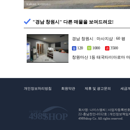
, KnWorks
"경남 창원시" 다른 매물을 보여드려요!
경남 창원시
|
마사지샵
|
평
창원마산 1등 태국타이아로마 마
개인정보처리방침
회원약관
제휴 및 광고문의
세금
회사명: 나이스엠씨 | 사업자등록번호 : 5
22-충남천안-0552호 | 개인정보책임자(CP
4989shop Co. All rights reserved.