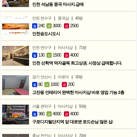
인천 석남동 중국 마사지.급매
|
|
인천 연수구
중국샵
40평
240
3000
2500
월
보
권
인천송도시도시
|
|
인천 연수구
마사지샵
71평
130
1500
4000
월
보
권
인천 선학역 먹자골목 최고상권. 사정상 급매합니다.
|
|
경기 안산시
아로마
30평
80
1000
200
월
보
권
고잔동 인테리어 완벽한 마사지샵 바로 영업 가능 2층
|
|
서울 관악구
마사지샵
50평
360
4000
4000
월
보
권
구로디지털단지역 앞 대로변 로드손님 많은 샵.
|
|
충남 천안시
마사지샵
70평