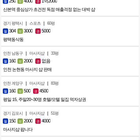
250
4000
1억2000
월
보
권
산본역 중심상가 초건전 독점 매출걱정 없는 대박 샵
|
|
경기 평택시
스포츠
60평
304
3000
5000
월
보
권
평택동삭동
|
|
인천 남동구
마사지샵
33평
160
2000
없음
월
보
권
인천 논현동 마사지 샵 판매
|
|
인천 계양구
마사지샵
83평
160
500
4500
월
보
권
평일 15, 주말20~30명 호텔/모텔 밀집 먹자상권
|
|
경기 김포시
마사지샵
51평
150
2000
4000
월
보
권
마사지샵 팝니다