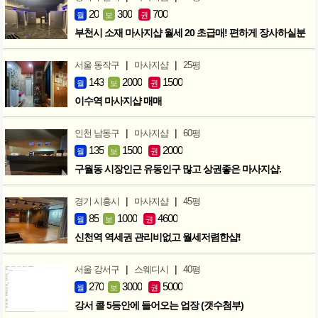
20
300
700
월
보
권
부천시 소재 마사지샵 월세 20 초급매! 편하게 장사하실분
|
|
서울 동작구
마사지샵
25평
143
2000
1500
월
보
권
이수역 마사지샵 매매
|
|
인천 남동구
마사지샵
60평
135
1500
2000
월
보
권
구월동 시장인근 유동인구 많고 상권좋은 마사지샵.
|
|
경기 시흥시
마사지샵
45평
85
1000
4600
월
보
권
신천역 역세권 관리비없고 월세저렴한샵!
|
|
서울 강서구
스웨디시
40평
270
3000
5000
월
보
권
강서 콜 5등안에 들어오는 업장 (갯수첨부)