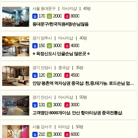
|
|
서울 동대문구
마사지샵
40평
170
2000
8000
월
보
권
동대문구/한국직원4명/손님많음
|
|
경기 양주시
마사지샵
40평
150
3000
4000
월
보
권
⭐ 옥정신도시 단골손님 많은곳 ⭐
|
|
경기 안양시
중국샵
35평
120
2000
4500
월
보
권
안양 평촌역 먹자상권 중국샵. 한,중,태가능. 로드손님 엄청많아요!
|
|
경기 안산시
마사지샵
50평
131
3000
3000
월
보
권
고객명단 8000개이상. 안산 항아리상권 중국전통샵.
|
|
서울 강서구
타이샵
50평
210
3000
6000
월
보
권