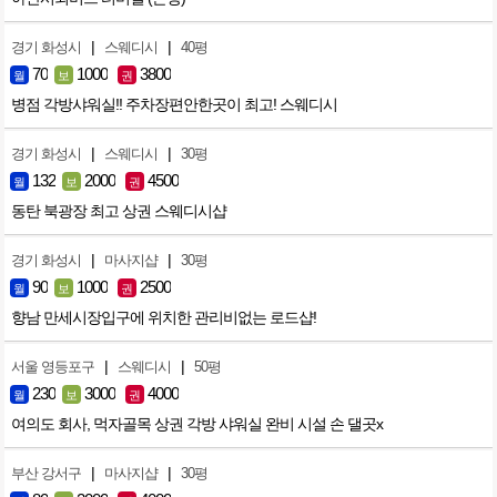
|
|
경기 화성시
스웨디시
40평
70
1000
3800
월
보
권
병점 각방샤워실!! 주차장편안한곳이 최고! 스웨디시
|
|
경기 화성시
스웨디시
30평
132
2000
4500
월
보
권
동탄 북광장 최고 상권 스웨디시샵
|
|
경기 화성시
마사지샵
30평
90
1000
2500
월
보
권
향남 만세시장입구에 위치한 관리비없는 로드샵!
|
|
서울 영등포구
스웨디시
50평
230
3000
4000
월
보
권
여의도 회사, 먹자골목 상권 각방 샤워실 완비 시설 손 댈곳x
|
|
부산 강서구
마사지샵
30평