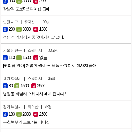
300
3000
2000
월
보
권
강남역 도보5분 타이샵 급매
|
|
인천 서구
중국샵
100평
200
3000
1500
월
보
권
석남역 먹자상권 중국마사지샵 급매.
|
|
서울 양천구
스웨디시
33.2평
110
1500
없음
월
보
권
[권리금 인하] 저렴한 월세~신월동 스웨디시 마사지 급매
|
|
경기 화성시
스웨디시
35평
80
1500
2500
월
보
권
병점동 바닐라 스웨디시 매매 합니다 !
|
|
경기 부천시
타이샵
75평
180
2000
2500
월
보
권
부천북부역 도보 4분 타이샵.