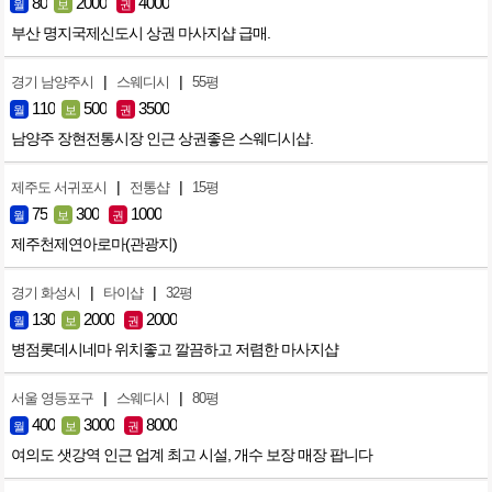
80
2000
4000
월
보
권
부산 명지국제신도시 상권 마사지샵 급매.
|
|
경기 남양주시
스웨디시
55평
110
500
3500
월
보
권
남양주 장현전통시장 인근 상권좋은 스웨디시샵.
|
|
제주도 서귀포시
전통샵
15평
75
300
1000
월
보
권
제주천제연아로마(관광지)
|
|
경기 화성시
타이샵
32평
130
2000
2000
월
보
권
병점롯데시네마 위치좋고 깔끔하고 저렴한 마사지샵
|
|
서울 영등포구
스웨디시
80평
400
3000
8000
월
보
권
여의도 샛강역 인근 업계 최고 시설, 개수 보장 매장 팝니다