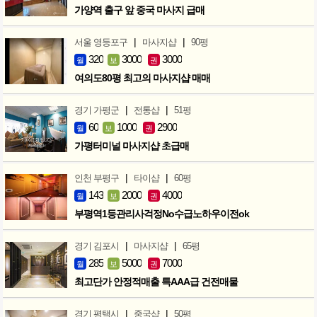
가양역 출구 앞 중국 마사지 급매
|
|
서울 영등포구
마사지샵
90평
320
3000
3000
월
보
권
여의도80평 최고의 마사지샵 매매
|
|
경기 가평군
전통샵
51평
60
1000
2900
월
보
권
가평터미널 마사지샵 초급매
|
|
인천 부평구
타이샵
60평
143
2000
4000
월
보
권
부평역1등관리사걱정No수급노하우이전ok
|
|
경기 김포시
마사지샵
65평
285
5000
7000
월
보
권
최고단가 안정적매출 특AAA급 건전매물
|
|
경기 평택시
중국샵
50평