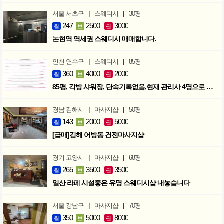
|
|
서울 서초구
스웨디시
30평
247
2500
3000
월
보
권
논현역 역세권 스웨디시 매매합니다.
|
|
인천 연수구
스웨디시
85평
360
4000
2000
월
보
권
85평, 각방 샤워장, 단속기록없음,현재 관리사 4명으로 성업중
|
|
경남 김해시
마사지샵
50평
143
2000
5000
월
보
권
[급매]김해 어방동 건전마사지샵
|
|
경기 고양시
마사지샵
68평
265
3500
3500
월
보
권
일산 라페 시설좋은 유명 스웨디시샵 내놓습니다
|
|
서울 강남구
마사지샵
70평
350
5000
8000
월
보
권