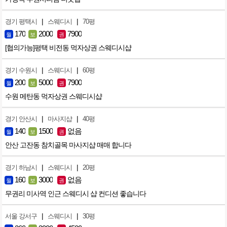
|
|
경기 평택시
스웨디시
70평
170
2000
7900
월
보
권
[협의가능]평택 비전동 먹자상권 스웨디시샵
|
|
경기 수원시
스웨디시
60평
200
5000
7900
월
보
권
수원 메탄동 먹자상권 스웨디시샵
|
|
경기 안산시
마사지샵
40평
140
1500
없음
월
보
권
안산 고잔동 참치골목 마사지샵 매매 합니다
|
|
경기 하남시
스웨디시
20평
160
3000
없음
월
보
권
무권리 미사역 인근 스웨디시 샵 컨디션 좋습니다
|
|
서울 강서구
스웨디시
30평