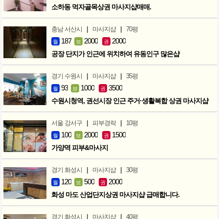
소하동 먹자골목상권 마사지샵매매.
|
|
충남 서산시
마사지샵
70평
187
2000
2000
월
보
권
공장 단지가 인근에 위치하여 유동인구 많은샵
|
|
경기 수원시
마사지샵
35평
93
1000
3500
월
보
권
수원시청역, 권선시장 인근 주거·생활복합 상권 마사지샵
|
|
서울 강서구
피부경락
10평
100
2000
1500
월
보
권
가양역 피부&마사지
|
|
경기 화성시
마사지샵
30평
120
500
2000
월
보
권
화성 마도 산업단지상권 마사지샵 급매합니다.
|
|
경기 화성시
마사지샵
40평