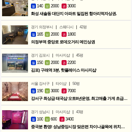
140
2000
3000
월
보
권
화성 새솔동 대단지 아파트 밀집된 항아리먹자상권.
|
|
경기 의정부시
스웨디시
42평
165
2000
1800
월
보
권
의정부역 중앙로 로데오거리 메인상권
|
|
경기 김포시
마사지샵
45평
150
2000
2200
월
보
권
김포) 구래역 3분, 핫플레이스 마사지샵
|
|
서울 강서구
타이샵
50평
190
3000
7000
월
보
권
강서구 최상급 태국샵 오토8년운영, 최고매출 가게 초급매!!!
|
|
경기 성남시
마사지샵
43평
100
600
3400
월
보
권
중국분 환영! 성남중앙시장 맞은편 차이나골목에 위치한 마사지샵