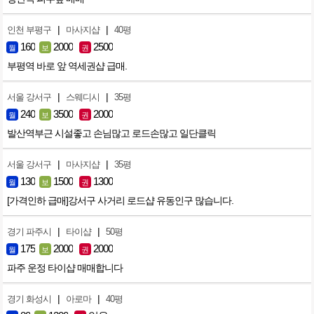
|
|
인천 부평구
마사지샵
40평
160
2000
2500
월
보
권
부평역 바로 앞 역세권샵 급매.
|
|
서울 강서구
스웨디시
35평
240
3500
2000
월
보
권
발산역부근 시설좋고 손님많고 로드손많고 일단클릭
|
|
서울 강서구
마사지샵
35평
130
1500
1300
월
보
권
[가격인하 급매]강서구 사거리 로드샵 유동인구 많습니다.
|
|
경기 파주시
타이샵
50평
175
2000
2000
월
보
권
파주 운정 타이샵 매매합니다
|
|
경기 화성시
아로마
40평