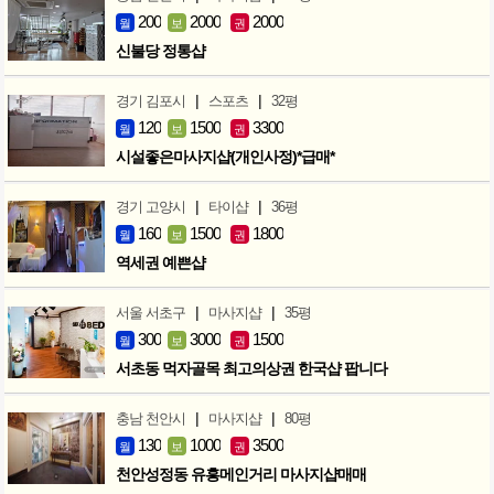
200
2000
2000
월
보
권
신불당 정통샵
|
|
경기 김포시
스포츠
32평
120
1500
3300
월
보
권
시설좋은마사지샵(개인사정)*급매*
|
|
경기 고양시
타이샵
36평
160
1500
1800
월
보
권
역세권 예쁜샵
|
|
서울 서초구
마사지샵
35평
300
3000
1500
월
보
권
서초동 먹자골목 최고의상권 한국샵 팝니다
|
|
충남 천안시
마사지샵
80평
130
1000
3500
월
보
권
천안성정동 유흥메인거리 마사지샵매매