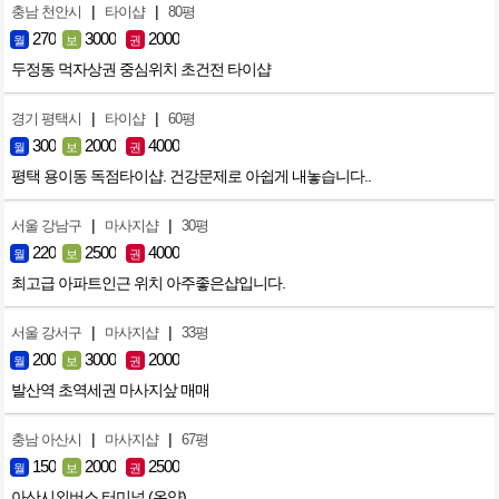
|
|
충남 천안시
타이샵
80평
270
3000
2000
월
보
권
두정동 먹자상권 중심위치 초건전 타이샵
|
|
경기 평택시
타이샵
60평
300
2000
4000
월
보
권
평택 용이동 독점타이샵. 건강문제로 아쉽게 내놓습니다..
|
|
서울 강남구
마사지샵
30평
220
2500
4000
월
보
권
최고급 아파트인근 위치 아주좋은샵입니다.
|
|
서울 강서구
마사지샵
33평
200
3000
2000
월
보
권
발산역 초역세권 마사지샆 매매
|
|
충남 아산시
마사지샵
67평
150
2000
2500
월
보
권
아산시외버스 터미널 (온양)