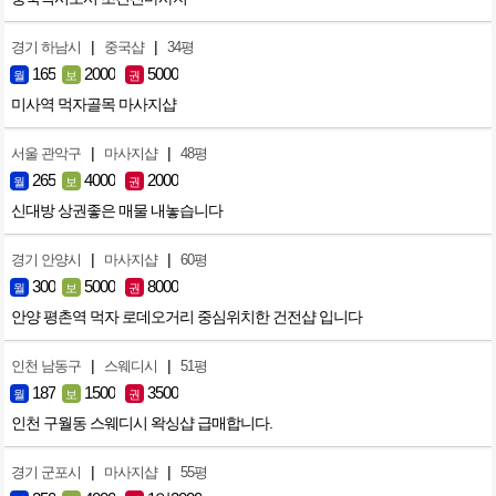
|
|
경기 하남시
중국샵
34평
165
2000
5000
월
보
권
미사역 먹자골목 마사지샵
|
|
서울 관악구
마사지샵
48평
265
4000
2000
월
보
권
신대방 상권좋은 매물 내놓습니다
|
|
경기 안양시
마사지샵
60평
300
5000
8000
월
보
권
안양 평촌역 먹자 로데오거리 중심위치한 건전샵 입니다
|
|
인천 남동구
스웨디시
51평
187
1500
3500
월
보
권
인천 구월동 스웨디시 왁싱샵 급매합니다.
|
|
경기 군포시
마사지샵
55평