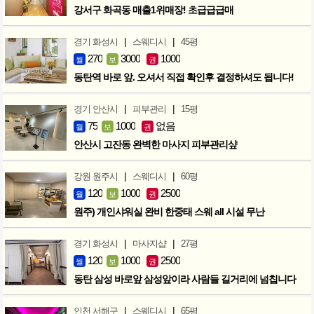
강서구 화곡동 매출1위매장! 초급급급매
|
|
경기 화성시
스웨디시
45평
270
3000
1000
월
보
권
동탄역 바로 앞. 오셔서 직접 확인후 결정하셔도 됩니다!
|
|
경기 안산시
피부관리
15평
75
1000
없음
월
보
권
안산시 고잔동 완벽한 마사지 피부관리샾
|
|
강원 원주시
스웨디시
60평
120
1000
2500
월
보
권
원주) 개인샤워실 완비 한중태 스웨 all 시설 무난
|
|
경기 화성시
마사지샵
27평
120
1000
2500
월
보
권
동탄 삼성 바로앞 삼성앞이라 사람들 길거리에 넘칩니다
|
|
인천 서해구
스웨디시
65평