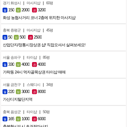
|
|
경기 화성시
마사지샵
60평
150
2000
3200
월
보
권
화성 농협사거리 코너 2층에 위치한 마사지샵
|
|
충북 증평군
마사지샵
45평
50
500
2500
월
보
권
산업단지/정통시장상권 샵! 직접오셔서 살펴보세요!
|
|
서울 송파구
타이샵
85평
330
4000
4000
월
보
권
가락동 24시 먹자골목상권 타이샵 매매
|
|
서울 금천구
스웨디시
34평
220
3000
8000
월
보
권
가산디지털단지역
|
|
충북 음성군
타이샵
50평
165
1000
6000
월
보
권
충북혁시도시 초건전마사지