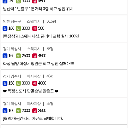
260
3000
4500
월
보
권
발산역 1번출구 1분거리 3층 최고 상권 위치
|
|
인천 남동구
스웨디시
56.5평
160
3000
500
월
보
권
[독점상권] 스웨디시샵. 관리비 포함 월세 160만
|
|
경기 화성시
스웨디시
85평
160
2500
4500
월
보
권
화성 남양 화성시청인근 최고 상권 샵매매!!!!
|
|
경기 양주시
마사지샵
40평
150
3000
4000
월
보
권
❤️ 옥정신도시 단골손님 많은곳 ❤️
|
|
경기 화성시
마사지샵
55평
100
2000
2500
월
보
권
[협의가능]건강상 이유로 급매합니다.