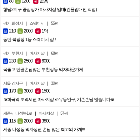
80
1200
없음
월
보
권
향남2지구 중심상가 마사지샵 임대(건물임대인 직접)
|
|
경기 화성시
스웨디시
55평
210
2000
1억
월
보
권
동탄 북광장 1등 스웨디시 샵 !
|
|
경기 부천시
마사지샵
68평
230
2500
6000
월
보
권
목좋고 단골손님많은 부천상동 먹자타운가게
|
|
서울 강서구
마사지샵
30평
170
3000
1500
월
보
권
※화곡역 초역세권 마사지샵 ※유동인구, 기존손님 많습니다※
|
|
세종시 나성북1로
마사지샵
57평
115
2000
3800
월
보
권
세종 나성동 먹자상권 손님 많은 최고의 가게!!!