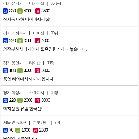
|
|
경기 성남시
마사지샵
76.1평
330
4000
3500
월
보
권
정자동 대형 타이마사지샵
|
|
경기 의정부시
타이샵
70평
220
3000
4000
월
보
권
의정부신시가지에서 젤유명한가게 내놓습니다.
|
|
경기 용인시
타이샵
99평
180
3000
5000
월
보
권
용인 타이마사지 매매합니다
|
|
경기 화성시
스웨디시
33평
220
2000
3000
월
보
권
먹자상권 유일 한국샵
|
|
서울 영등포구
피부관리
7평
70
1000
2300
월
보
권
당산역 피부샾 매매