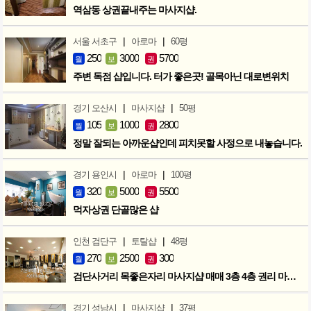
역삼동 상권끝내주는 마사지샵.
|
|
서울 서초구
아로마
60평
250
3000
5700
월
보
권
주변 독점 샵입니다. 터가 좋은곳! 골목아닌 대로변위치
|
|
경기 오산시
마사지샵
50평
105
1000
2800
월
보
권
정말 잘되는 아까운샵인데 피치못할 사정으로 내놓습니다.
|
|
경기 용인시
아로마
100평
320
5000
5500
월
보
권
먹자상권 단골많은 샵
|
|
인천 검단구
토탈샵
48평
270
2500
300
월
보
권
검단사거리 목좋은자리 마사지샵 매매 3층 4층 권리 마지막인하 300만
|
|
경기 성남시
마사지샵
37평