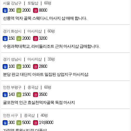
|
|
서울 강남구
토탈샵
60평
390
2000
8000
월
보
권
선릉역 먹자 골목 스웨디시, 마사지 샵 매매 합니다.
|
|
경기 화성시
마사지샵
60평
150
2000
3200
월
보
권
수원과학대학교, 라비돌리조트 근처 마사지샵 급매합니다.
|
|
경기 성남시
마사지샵
33평
100
1000
2800
월
보
권
분당 판교 대단지 아파트 밀집된 상업지구 마사지샵.
|
|
인천 부평구
중국샵
60평
143
1500
3500
월
보
권
굴포천역 인근 효실천먹자골목 독점 마사지
|
|
인천 서구
중국샵
40평
300
5000
1억8000
월
보
권
가정역 루원시티점 더풋샵