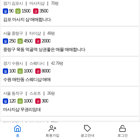
|
|
경기 김포시
마사지샵
70평
90
1500
3500
월
보
권
김포 마사지 샵 매매합니다.
|
|
서울 중랑구
타이샵
49평
250
4500
2000
월
보
권
중랑구 묵동 먹골역 상권좋은 매물 매매합니다.
|
|
경기 수원시
스웨디시
42.79평
100
1000
8000
월
보
권
수원 매탄동 스웨디샵 매매
|
|
서울 동작구
스포츠
26평
120
1000
300
월
보
권
마사지샵 무권리임대
|
|
경기 평택시
마사지샵
50평
155
1500
3000
월
보
권
홈
회원가입
광고안내
로그인
평택 동삭동 삼성숙소 원룸촌 앞 마사지샵