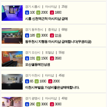
|
|
경기 시흥시
마사지샵
25평
100
2000
1800
월
보
권
시흥 신천역근처 마사지샵 급매
|
|
경기 동두천시
중국샵
68평
189
3000
없음
월
보
권
동두천시 지행동 마사지샵 급매합니다(무권리금)
|
|
경기 오산시
토탈샵
55평
191
1500
3500
월
보
권
오산궐동메인상권
|
|
경기 이천시
타이샵
45평
65
1000
2000
월
보
권
이천시부발읍 가성비좋은샾매매합니다.
|
|
경기 광명시
마사지샵
40평
260
3000
3000
월
보
권