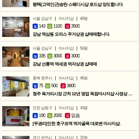
평택(고덕인근)송탄 스웨디시샵 로드샵 양도합니다
|
|
서울 강남구
마사지샵
40평
143
1100
3500
월
보
권
강남 역삼동 오피스 주거상권 샵매매합니다.
|
|
서울 강남구
마사지샵
50평
335
3000
3000
월
보
권
강남 선릉역 역세권 먹자상권 샵매매
|
|
충북 청주시
마사지샵
45평
75
500
3800
월
보
권
청주 육거리시장 근처 12년 영업 독점마사지샵 사정상 급매합니다.
|
|
인천 남동구
마사지샵
43평
190
2000
없음
월
보
권
[무권리]인천 호구포역 먹자골목 대로변 마사지샵.
|
|
경기 부천시
마사지샵
37평