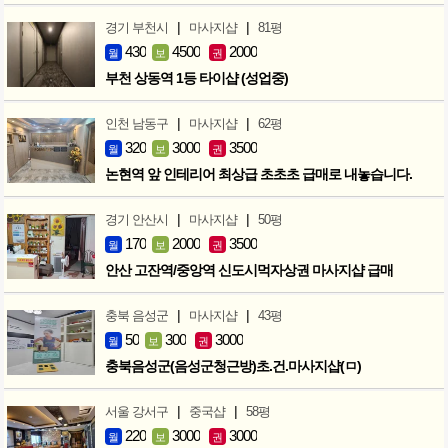
|
|
경기 부천시
마사지샵
81평
430
4500
2000
월
보
권
부천 상동역 1등 타이샵 (성업중)
|
|
인천 남동구
마사지샵
62평
320
3000
3500
월
보
권
논현역 앞 인테리어 최상급 초초초 급매로 내놓습니다.
|
|
경기 안산시
마사지샵
50평
170
2000
3500
월
보
권
안산 고잔역/중앙역 신도시먹자상권 마사지샵 급매
|
|
충북 음성군
마사지샵
43평
50
300
3000
월
보
권
충북음성군(음성군청근방)초.건.마사지샵(ㅁ)
|
|
서울 강서구
중국샵
58평
220
3000
3000
월
보
권