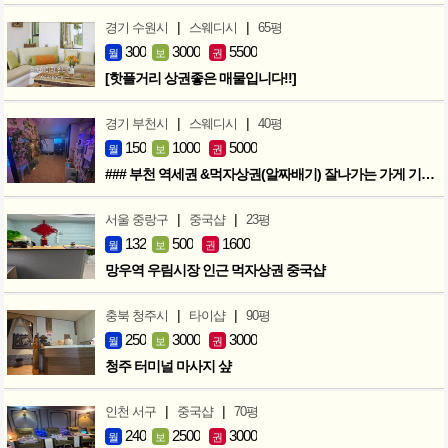
|
|
경기 수원시
스웨디시
65평
300
3000
5500
월
보
권
[핫플거리 상권좋은 매물입니다!!]
|
|
경기 부천시
스웨디시
40평
150
1000
5000
월
보
권
### 부천 역세권 &먹자상권(알짜배기) 잘나가는 가게 기회입니다 ###
|
|
서울 중랑구
중국샵
23평
132
500
1600
월
보
권
망우역 우림시장 인근 먹자상권 중국샵
|
|
충북 청주시
타이샵
90평
250
3000
3000
월
보
권
청주 터미널 마사지 샾
|
|
인천 서구
중국샵
70평
240
2500
3000
월
보
권