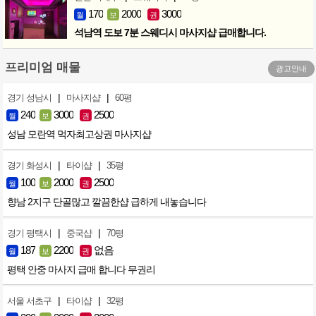
170
2000
3000
월
보
권
석남역 도보 7분 스웨디시 마사지샵 급매합니다.
프리미엄 매물
광고안내
|
|
경기 성남시
마사지샵
60평
240
3000
2500
월
보
권
성남 모란역 먹자최고상권 마사지샵
|
|
경기 화성시
타이샵
35평
100
2000
2500
월
보
권
향남 2지구 단골많고 깔끔한샵 급하게 내놓습니다
|
|
경기 평택시
중국샵
70평
187
2200
없음
월
보
권
평택 안중 마사지 급매 합니다 무권리
|
|
서울 서초구
타이샵
32평