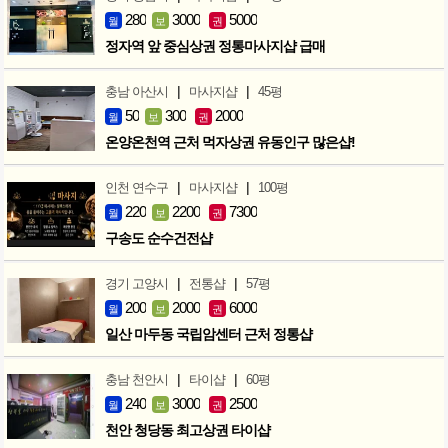
280
3000
5000
월
보
권
정자역 앞 중심상권 정통마사지샵 급매
|
|
충남 아산시
마사지샵
45평
50
300
2000
월
보
권
온양온천역 근처 먹자상권 유동인구 많은샵!
|
|
인천 연수구
마사지샵
100평
220
2200
7300
월
보
권
구송도 순수건전샵
|
|
경기 고양시
전통샵
57평
200
2000
6000
월
보
권
일산 마두동 국립암센터 근처 정통샵
|
|
충남 천안시
타이샵
60평
240
3000
2500
월
보
권
천안 청당동 최고상권 타이샵