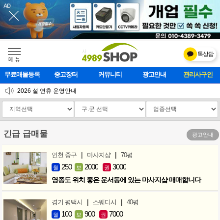
톡상담
메    뉴
무료매물등록
중고장터
커뮤니티
광고안내
마사지클럽
2026 설 연휴 운영안내
[업데이트]모바일 하단 고정메뉴 추가
[업데이트] 개선사항 안내
긴급 급매물
광고안내
|
|
인천 중구
마사지샵
70평
250
2000
3000
월
보
권
영종도 위치 좋은 운서동에 있는 마사지샵 매매합니다
|
|
경기 평택시
스웨디시
40평
100
900
7000
월
보
권