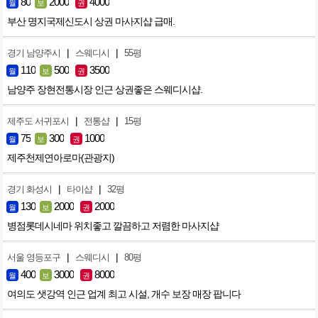
80
2000
4000
월
보
권
부산 명지국제신도시 상권 마사지샵 급매.
|
|
경기 남양주시
스웨디시
55평
110
500
3500
월
보
권
남양주 장현전통시장 인근 상권좋은 스웨디시샵.
|
|
제주도 서귀포시
전통샵
15평
75
300
1000
월
보
권
제주천제연아로마(관광지)
|
|
경기 화성시
타이샵
32평
130
2000
2000
월
보
권
병점롯데시네마 위치좋고 깔끔하고 저렴한 마사지샵
|
|
서울 영등포구
스웨디시
80평
400
3000
8000
월
보
권
여의도 샛강역 인근 업계 최고 시설, 개수 보장 매장 팝니다