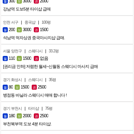
300
3000
2000
월
보
권
강남역 도보5분 타이샵 급매
|
|
인천 서구
중국샵
100평
200
3000
1500
월
보
권
석남역 먹자상권 중국마사지샵 급매.
|
|
서울 양천구
스웨디시
33.2평
110
1500
없음
월
보
권
[권리금 인하] 저렴한 월세~신월동 스웨디시 마사지 급매
|
|
경기 화성시
스웨디시
35평
80
1500
2500
월
보
권
병점동 바닐라 스웨디시 매매 합니다 !
|
|
경기 부천시
타이샵
75평
180
2000
2500
월
보
권
부천북부역 도보 4분 타이샵.