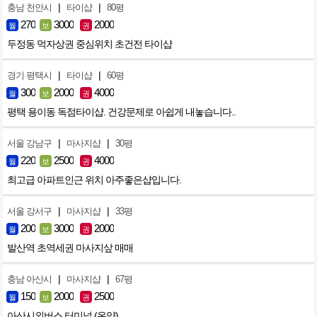
|
|
충남 천안시
타이샵
80평
270
3000
2000
월
보
권
두정동 먹자상권 중심위치 초건전 타이샵
|
|
경기 평택시
타이샵
60평
300
2000
4000
월
보
권
평택 용이동 독점타이샵. 건강문제로 아쉽게 내놓습니다..
|
|
서울 강남구
마사지샵
30평
220
2500
4000
월
보
권
최고급 아파트인근 위치 아주좋은샵입니다.
|
|
서울 강서구
마사지샵
33평
200
3000
2000
월
보
권
발산역 초역세권 마사지샆 매매
|
|
충남 아산시
마사지샵
67평
150
2000
2500
월
보
권
아산시외버스 터미널 (온양)