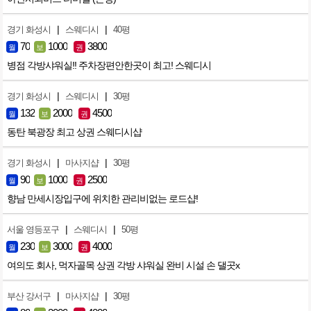
|
|
경기 화성시
스웨디시
40평
70
1000
3800
월
보
권
병점 각방샤워실!! 주차장편안한곳이 최고! 스웨디시
|
|
경기 화성시
스웨디시
30평
132
2000
4500
월
보
권
동탄 북광장 최고 상권 스웨디시샵
|
|
경기 화성시
마사지샵
30평
90
1000
2500
월
보
권
향남 만세시장입구에 위치한 관리비없는 로드샵!
|
|
서울 영등포구
스웨디시
50평
230
3000
4000
월
보
권
여의도 회사, 먹자골목 상권 각방 샤워실 완비 시설 손 댈곳x
|
|
부산 강서구
마사지샵
30평