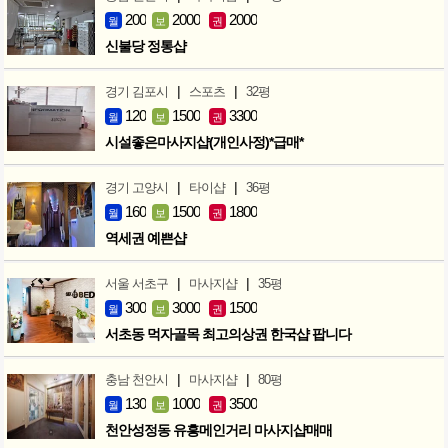
200
2000
2000
월
보
권
신불당 정통샵
|
|
경기 김포시
스포츠
32평
120
1500
3300
월
보
권
시설좋은마사지샵(개인사정)*급매*
|
|
경기 고양시
타이샵
36평
160
1500
1800
월
보
권
역세권 예쁜샵
|
|
서울 서초구
마사지샵
35평
300
3000
1500
월
보
권
서초동 먹자골목 최고의상권 한국샵 팝니다
|
|
충남 천안시
마사지샵
80평
130
1000
3500
월
보
권
천안성정동 유흥메인거리 마사지샵매매