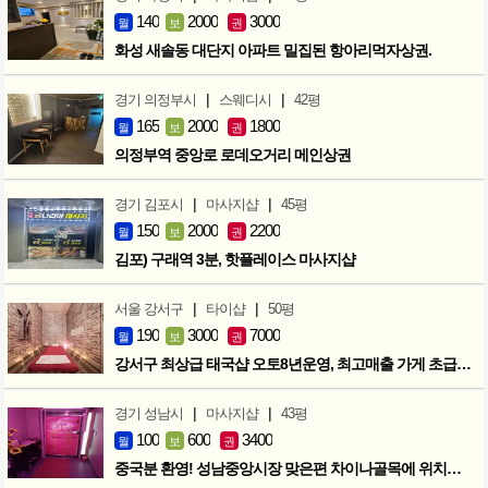
140
2000
3000
월
보
권
화성 새솔동 대단지 아파트 밀집된 항아리먹자상권.
|
|
경기 의정부시
스웨디시
42평
165
2000
1800
월
보
권
의정부역 중앙로 로데오거리 메인상권
|
|
경기 김포시
마사지샵
45평
150
2000
2200
월
보
권
김포) 구래역 3분, 핫플레이스 마사지샵
|
|
서울 강서구
타이샵
50평
190
3000
7000
월
보
권
강서구 최상급 태국샵 오토8년운영, 최고매출 가게 초급매!!!
|
|
경기 성남시
마사지샵
43평
100
600
3400
월
보
권
중국분 환영! 성남중앙시장 맞은편 차이나골목에 위치한 마사지샵