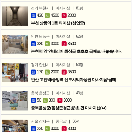
|
|
경기 부천시
마사지샵
81평
430
4500
2000
월
보
권
부천 상동역 1등 타이샵 (성업중)
|
|
인천 남동구
마사지샵
62평
320
3000
3500
월
보
권
논현역 앞 인테리어 최상급 초초초 급매로 내놓습니다.
|
|
경기 안산시
마사지샵
50평
170
2000
3500
월
보
권
안산 고잔역/중앙역 신도시먹자상권 마사지샵 급매
|
|
충북 음성군
마사지샵
43평
50
300
3000
월
보
권
충북음성군(음성군청근방)초.건.마사지샵(ㅁ)
|
|
서울 강서구
중국샵
58평
220
3000
3000
월
보
권