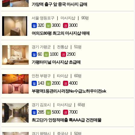
가양역 출구 앞 중국 마사지 급매
|
|
서울 영등포구
마사지샵
90평
320
3000
3000
월
보
권
여의도80평 최고의 마사지샵 매매
|
|
경기 가평군
전통샵
51평
60
1000
2900
월
보
권
가평터미널 마사지샵 초급매
|
|
인천 부평구
타이샵
60평
143
2000
4000
월
보
권
부평역1등관리사걱정No수급노하우이전ok
|
|
경기 김포시
마사지샵
65평
285
5000
7000
월
보
권
최고단가 안정적매출 특AAA급 건전매물
|
|
경기 평택시
중국샵
50평