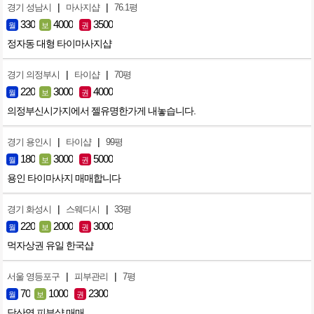
|
|
경기 성남시
마사지샵
76.1평
330
4000
3500
월
보
권
정자동 대형 타이마사지샵
|
|
경기 의정부시
타이샵
70평
220
3000
4000
월
보
권
의정부신시가지에서 젤유명한가게 내놓습니다.
|
|
경기 용인시
타이샵
99평
180
3000
5000
월
보
권
용인 타이마사지 매매합니다
|
|
경기 화성시
스웨디시
33평
220
2000
3000
월
보
권
먹자상권 유일 한국샵
|
|
서울 영등포구
피부관리
7평
70
1000
2300
월
보
권
당산역 피부샾 매매