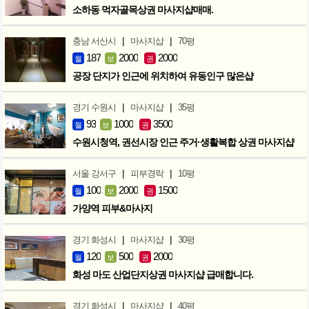
소하동 먹자골목상권 마사지샵매매.
|
|
충남 서산시
마사지샵
70평
187
2000
2000
월
보
권
공장 단지가 인근에 위치하여 유동인구 많은샵
|
|
경기 수원시
마사지샵
35평
93
1000
3500
월
보
권
수원시청역, 권선시장 인근 주거·생활복합 상권 마사지샵
|
|
서울 강서구
피부경락
10평
100
2000
1500
월
보
권
가양역 피부&마사지
|
|
경기 화성시
마사지샵
30평
120
500
2000
월
보
권
화성 마도 산업단지상권 마사지샵 급매합니다.
|
|
경기 화성시
마사지샵
40평