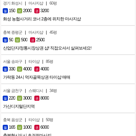
|
|
경기 화성시
마사지샵
60평
150
2000
3200
월
보
권
화성 농협사거리 코너 2층에 위치한 마사지샵
|
|
충북 증평군
마사지샵
45평
50
500
2500
월
보
권
산업단지/정통시장상권 샵! 직접오셔서 살펴보세요!
|
|
서울 송파구
타이샵
85평
330
4000
4000
월
보
권
가락동 24시 먹자골목상권 타이샵 매매
|
|
서울 금천구
스웨디시
34평
220
3000
8000
월
보
권
가산디지털단지역
|
|
충북 음성군
타이샵
50평
165
1000
6000
월
보
권
충북혁시도시 초건전마사지