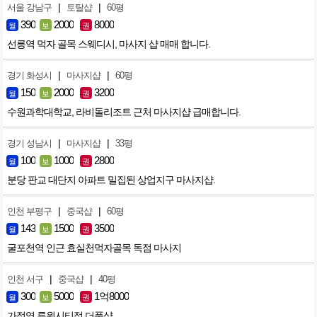
|
|
서울 강남구
토탈샵
60평
390
2000
8000
월
보
권
선릉역 먹자 골목 스웨디시, 마사지 샵 매매 합니다.
|
|
경기 화성시
마사지샵
60평
150
2000
3200
월
보
권
수원과학대학교, 라비돌리조트 근처 마사지샵 급매합니다.
|
|
경기 성남시
마사지샵
33평
100
1000
2800
월
보
권
분당 판교 대단지 아파트 밀집된 상업지구 마사지샵.
|
|
인천 부평구
중국샵
60평
143
1500
3500
월
보
권
굴포천역 인근 효실천먹자골목 독점 마사지
|
|
인천 서구
중국샵
40평
300
5000
1억8000
월
보
권
가정역 루원시티점 더풋샵