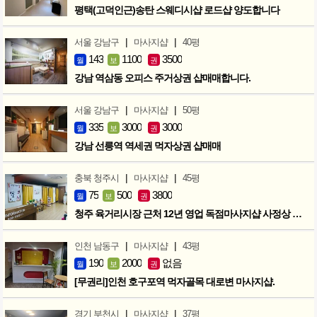
평택(고덕인근)송탄 스웨디시샵 로드샵 양도합니다
|
|
서울 강남구
마사지샵
40평
143
1100
3500
월
보
권
강남 역삼동 오피스 주거상권 샵매매합니다.
|
|
서울 강남구
마사지샵
50평
335
3000
3000
월
보
권
강남 선릉역 역세권 먹자상권 샵매매
|
|
충북 청주시
마사지샵
45평
75
500
3800
월
보
권
청주 육거리시장 근처 12년 영업 독점마사지샵 사정상 급매합니다.
|
|
인천 남동구
마사지샵
43평
190
2000
없음
월
보
권
[무권리]인천 호구포역 먹자골목 대로변 마사지샵.
|
|
경기 부천시
마사지샵
37평