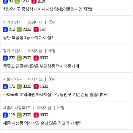
80
1200
없음
월
보
권
향남2지구 중심상가 마사지샵 임대(건물임대인 직접)
|
|
경기 화성시
스웨디시
55평
210
2000
1억
월
보
권
동탄 북광장 1등 스웨디시 샵 !
|
|
경기 부천시
마사지샵
68평
230
2500
6000
월
보
권
목좋고 단골손님많은 부천상동 먹자타운가게
|
|
서울 강서구
마사지샵
30평
170
3000
1500
월
보
권
※화곡역 초역세권 마사지샵 ※유동인구, 기존손님 많습니다※
|
|
세종시 나성북1로
마사지샵
57평
115
2000
3800
월
보
권
세종 나성동 먹자상권 손님 많은 최고의 가게!!!