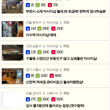
20
300
700
월
보
권
부천시 소재 마사지샵 월세 20 초급매! 편하게 장사하실분
|
|
서울 동작구
마사지샵
25평
143
2000
1500
월
보
권
이수역 마사지샵 매매
|
|
인천 남동구
마사지샵
60평
135
1500
2000
월
보
권
구월동 시장인근 유동인구 많고 상권좋은 마사지샵.
|
|
경기 시흥시
마사지샵
45평
85
1000
4600
월
보
권
신천역 역세권 관리비없고 월세저렴한샵!
|
|
서울 강서구
스웨디시
40평
270
3000
5000
월
보
권
강서 콜 5등안에 들어오는 업장 (갯수첨부)