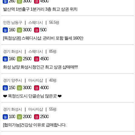
260
3000
4500
월
보
권
발산역 1번출구 1분거리 3층 최고 상권 위치
|
|
인천 남동구
스웨디시
56.5평
160
3000
500
월
보
권
[독점상권] 스웨디시샵. 관리비 포함 월세 160만
|
|
경기 화성시
스웨디시
85평
160
2500
4500
월
보
권
화성 남양 화성시청인근 최고 상권 샵매매!!!!
|
|
경기 양주시
마사지샵
40평
150
3000
4000
월
보
권
❤️ 옥정신도시 단골손님 많은곳 ❤️
|
|
경기 화성시
마사지샵
55평
100
2000
2500
월
보
권
[협의가능]건강상 이유로 급매합니다.