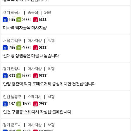
|
|
경기 하남시
중국샵
34평
165
2000
5000
월
보
권
미사역 먹자골목 마사지샵
|
|
서울 관악구
마사지샵
48평
265
4000
2000
월
보
권
신대방 상권좋은 매물 내놓습니다
|
|
경기 안양시
마사지샵
60평
300
5000
8000
월
보
권
안양 평촌역 먹자 로데오거리 중심위치한 건전샵 입니다
|
|
인천 남동구
스웨디시
51평
187
1500
3500
월
보
권
인천 구월동 스웨디시 왁싱샵 급매합니다.
|
|
경기 군포시
마사지샵
55평