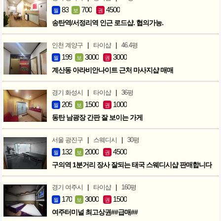
83
700
4500
월
보
권
송탄역/서정리역 인근 로드샵. 협의가능.
|
|
인천 계양구
타이샵
46.4평
199
3000
3000
월
보
권
계산동 아라비안나이트 근처 마사지샵 매매
|
|
경기 화성시
타이샵
36평
205
1500
1000
월
보
권
동탄 남광장 간판 잘 보이는 가게
|
|
서울 광진구
스웨디시
30평
132
2000
4500
월
보
권
구의역 1분거리 장사 잘되는 태국 스웨디시샵 판매합니다
|
|
경기 여주시
타이샵
160평
170
3000
1500
월
보
권
여주터미널 최고상권##급매##