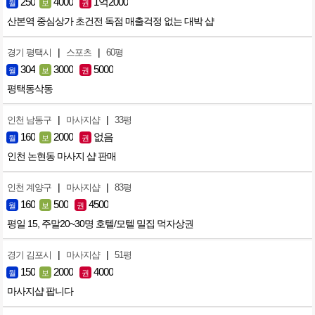
250
4000
1억2000
월
보
권
산본역 중심상가 초건전 독점 매출걱정 없는 대박 샵
|
|
경기 평택시
스포츠
60평
304
3000
5000
월
보
권
평택동삭동
|
|
인천 남동구
마사지샵
33평
160
2000
없음
월
보
권
인천 논현동 마사지 샵 판매
|
|
인천 계양구
마사지샵
83평
160
500
4500
월
보
권
평일 15, 주말20~30명 호텔/모텔 밀집 먹자상권
|
|
경기 김포시
마사지샵
51평
150
2000
4000
월
보
권
마사지샵 팝니다