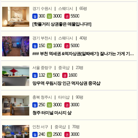
|
|
경기 수원시
스웨디시
65평
300
3000
5500
월
보
권
[핫플거리 상권좋은 매물입니다!!]
|
|
경기 부천시
스웨디시
40평
150
1000
5000
월
보
권
### 부천 역세권 &먹자상권(알짜배기) 잘나가는 가게 기회입니다 ###
|
|
서울 중랑구
중국샵
23평
132
500
1600
월
보
권
망우역 우림시장 인근 먹자상권 중국샵
|
|
충북 청주시
타이샵
90평
250
3000
3000
월
보
권
청주 터미널 마사지 샾
|
|
인천 서구
중국샵
70평
240
2500
3000
월
보
권