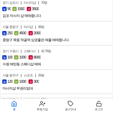
|
|
경기 김포시
마사지샵
70평
90
1500
3500
월
보
권
김포 마사지 샵 매매합니다.
|
|
서울 중랑구
타이샵
49평
250
4500
2000
월
보
권
중랑구 묵동 먹골역 상권좋은 매물 매매합니다.
|
|
경기 수원시
스웨디시
42.79평
100
1000
8000
월
보
권
수원 매탄동 스웨디샵 매매
|
|
서울 동작구
스포츠
26평
120
1000
300
월
보
권
마사지샵 무권리임대
|
|
경기 평택시
마사지샵
50평
155
1500
3000
월
보
권
홈
회원가입
광고안내
로그인
평택 동삭동 삼성숙소 원룸촌 앞 마사지샵