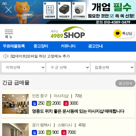
톡상담
메    뉴
무료매물등록
중고장터
커뮤니티
광고안내
마사지클럽
2026 설 연휴 운영안내
[업데이트]모바일 하단 고정메뉴 추가
[업데이트] 개선사항 안내
긴급 급매물
광고안내
|
|
인천 중구
마사지샵
70평
250
2000
3000
월
보
권
영종도 위치 좋은 운서동에 있는 마사지샵 매매합니다
|
|
경기 평택시
스웨디시
40평
100
900
7000
월
보
권