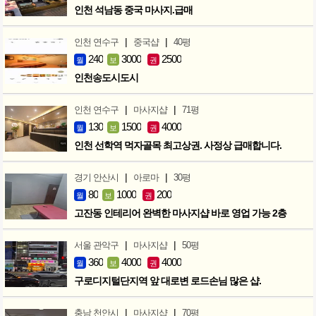
인천 석남동 중국 마사지.급매
|
|
인천 연수구
중국샵
40평
240
3000
2500
월
보
권
인천송도시도시
|
|
인천 연수구
마사지샵
71평
130
1500
4000
월
보
권
인천 선학역 먹자골목 최고상권. 사정상 급매합니다.
|
|
경기 안산시
아로마
30평
80
1000
200
월
보
권
고잔동 인테리어 완벽한 마사지샵 바로 영업 가능 2층
|
|
서울 관악구
마사지샵
50평
360
4000
4000
월
보
권
구로디지털단지역 앞 대로변 로드손님 많은 샵.
|
|
충남 천안시
마사지샵
70평