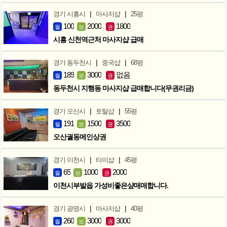
|
|
경기 시흥시
마사지샵
25평
100
2000
1800
월
보
권
시흥 신천역근처 마사지샵 급매
|
|
경기 동두천시
중국샵
68평
189
3000
없음
월
보
권
동두천시 지행동 마사지샵 급매합니다(무권리금)
|
|
경기 오산시
토탈샵
55평
191
1500
3500
월
보
권
오산궐동메인상권
|
|
경기 이천시
타이샵
45평
65
1000
2000
월
보
권
이천시부발읍 가성비좋은샾매매합니다.
|
|
경기 광명시
마사지샵
40평
260
3000
3000
월
보
권