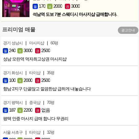
170
2000
3000
월
보
권
석남역 도보 7분 스웨디시 마사지샵 급매합니다.
프리미엄 매물
광고안내
|
|
경기 성남시
마사지샵
60평
240
3000
2500
월
보
권
성남 모란역 먹자최고상권 마사지샵
|
|
경기 화성시
타이샵
35평
100
2000
2500
월
보
권
향남 2지구 단골많고 깔끔한샵 급하게 내놓습니다
|
|
경기 평택시
중국샵
70평
187
2200
없음
월
보
권
평택 안중 마사지 급매 합니다 무권리
|
|
서울 서초구
타이샵
32평