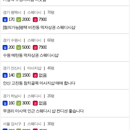
|
|
경기 평택시
스웨디시
70평
170
2000
7900
월
보
권
[협의가능]평택 비전동 먹자상권 스웨디시샵
|
|
경기 수원시
스웨디시
60평
200
5000
7900
월
보
권
수원 메탄동 먹자상권 스웨디시샵
|
|
경기 안산시
마사지샵
40평
140
1500
없음
월
보
권
안산 고잔동 참치골목 마사지샵 매매 합니다
|
|
경기 하남시
스웨디시
20평
160
3000
없음
월
보
권
무권리 미사역 인근 스웨디시 샵 컨디션 좋습니다
|
|
서울 강서구
스웨디시
30평