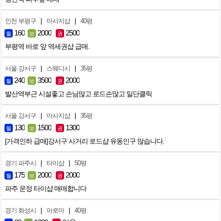
|
|
인천 부평구
마사지샵
40평
160
2000
2500
월
보
권
부평역 바로 앞 역세권샵 급매.
|
|
서울 강서구
스웨디시
35평
240
3500
2000
월
보
권
발산역부근 시설좋고 손님많고 로드손많고 일단클릭
|
|
서울 강서구
마사지샵
35평
130
1500
1300
월
보
권
[가격인하 급매]강서구 사거리 로드샵 유동인구 많습니다.
|
|
경기 파주시
타이샵
50평
175
2000
2000
월
보
권
파주 운정 타이샵 매매합니다
|
|
경기 화성시
아로마
40평