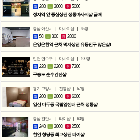
280
3000
5000
월
보
권
정자역 앞 중심상권 정통마사지샵 급매
|
|
충남 아산시
마사지샵
45평
50
300
2000
월
보
권
온양온천역 근처 먹자상권 유동인구 많은샵!
|
|
인천 연수구
마사지샵
100평
220
2200
7300
월
보
권
구송도 순수건전샵
|
|
경기 고양시
전통샵
57평
200
2000
6000
월
보
권
일산 마두동 국립암센터 근처 정통샵
|
|
충남 천안시
타이샵
60평
240
3000
2500
월
보
권
천안 청당동 최고상권 타이샵