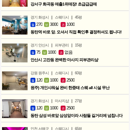
강서구 화곡동 매출1위매장! 초급급급매
|
|
경기 화성시
스웨디시
45평
270
3000
1000
월
보
권
동탄역 바로 앞. 오셔서 직접 확인후 결정하셔도 됩니다!
|
|
경기 안산시
피부관리
15평
75
1000
없음
월
보
권
안산시 고잔동 완벽한 마사지 피부관리샾
|
|
강원 원주시
스웨디시
60평
120
1000
2500
월
보
권
원주) 개인샤워실 완비 한중태 스웨 all 시설 무난
|
|
경기 화성시
마사지샵
27평
120
1000
2500
월
보
권
동탄 삼성 바로앞 삼성앞이라 사람들 길거리에 넘칩니다
|
|
인천 서해구
스웨디시
65평