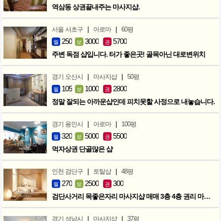
역삼동 상권끝내주는 마사지샵.
|
|
서울 서초구
아로마
60평
250
3000
5700
월
보
권
주변 독점 샵입니다. 터가 좋은곳! 골목아닌 대로변위치
|
|
경기 오산시
마사지샵
50평
105
1000
2800
월
보
권
정말 잘되는 아까운샵인데 피치못할 사정으로 내놓습니다.
|
|
경기 용인시
아로마
100평
320
5000
5500
월
보
권
먹자상권 단골많은 샵
|
|
인천 검단구
토탈샵
48평
270
2500
300
월
보
권
검단사거리 목좋은자리 마사지샵 매매 3층 4층 권리 마지막인하 300만
|
|
경기 성남시
마사지샵
37평