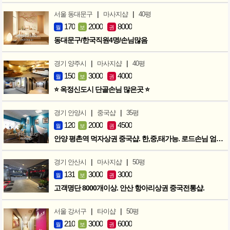
|
|
서울 동대문구
마사지샵
40평
170
2000
8000
월
보
권
동대문구/한국직원4명/손님많음
|
|
경기 양주시
마사지샵
40평
150
3000
4000
월
보
권
⭐ 옥정신도시 단골손님 많은곳 ⭐
|
|
경기 안양시
중국샵
35평
120
2000
4500
월
보
권
안양 평촌역 먹자상권 중국샵. 한,중,태가능. 로드손님 엄청많아요!
|
|
경기 안산시
마사지샵
50평
131
3000
3000
월
보
권
고객명단 8000개이상. 안산 항아리상권 중국전통샵.
|
|
서울 강서구
타이샵
50평
210
3000
6000
월
보
권