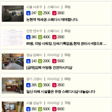
|
|
서울 서초구
스웨디시
30평
247
2500
3000
월
보
권
논현역 역세권 스웨디시 매매합니다.
|
|
인천 연수구
스웨디시
85평
360
4000
2000
월
보
권
85평, 각방 샤워장, 단속기록없음,현재 관리사 4명으로 성업중
|
|
경남 김해시
마사지샵
50평
143
2000
5000
월
보
권
[급매]김해 어방동 건전마사지샵
|
|
경기 고양시
마사지샵
68평
265
3500
3500
월
보
권
일산 라페 시설좋은 유명 스웨디시샵 내놓습니다
|
|
서울 강남구
마사지샵
70평
350
5000
8000
월
보
권