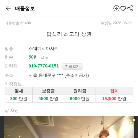
매물정보
매물번호 60490
수정일 2026-06-23
답십리 최고의 상권
업종
스웨디시마사지
평수
평
㎡
연락처
전화걸기
주소
서울 동대문구 **** (주소비공개)
가격정보
월세
보증금
권리금
합계
만원
만원
만원
만원
샵 사진