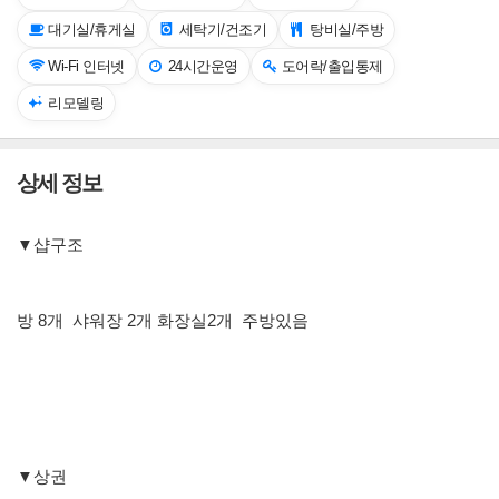
대기실/휴게실
세탁기/건조기
탕비실/주방
Wi-Fi 인터넷
24시간운영
도어락/출입통제
리모델링
상세 정보
▼샵구조
방 8개 샤워장 2개 화장실2개 주방있음
▼상권