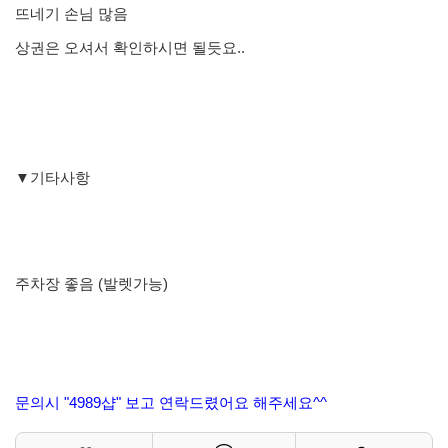
뜨네기 손님 많음
상권은 오셔서 확인하시면 될듯요..
▼기타사항
주차장 좋음 (발렛가능)
문의시 "4989샵" 보고 연락드렸어요 해주세요^^