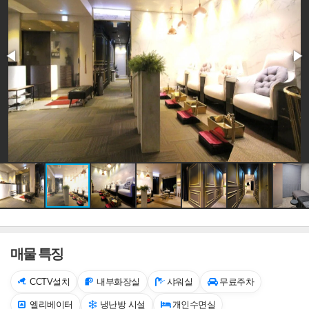
매물 특징
CCTV설치
내부화장실
샤워실
무료주차
엘리베이터
냉난방 시설
개인수면실