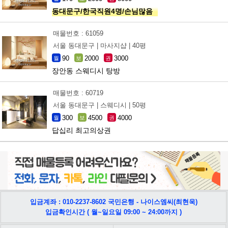
동대문구/한국직원4명/손님많음
매물번호 : 61059
서울 동대문구 |
마사지샵 |
40평
90
2000
3000
월
보
권
장안동 스웨디시 탕방
매물번호 : 60719
서울 동대문구 |
스웨디시 |
50평
300
4500
4000
월
보
권
답십리 최고의상권
입금계좌 : 010-2237-8602 국민은행 - 나이스엠씨(최현욱)
입금확인시간 ( 월~일요일 09:00 ~ 24:00까지 )